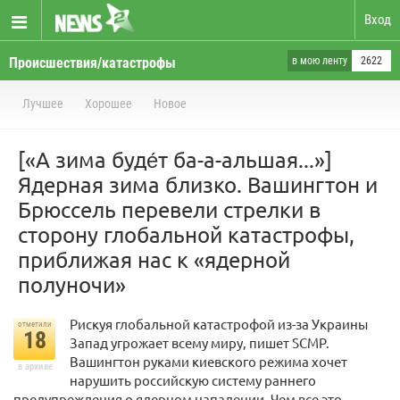
Вход
Происшествия/катастрофы
в мою ленту
2622
Лучшее
Хорошее
Новое
[«А зима буде́т ба-а-альшая...»]
Ядерная зима близко. Вашингтон и
Брюссель перевели стрелки в
сторону глобальной катастрофы,
приближая нас к «ядерной
полуночи»
Рискуя глобальной катастрофой из-за Украины
отметили
18
Запад угрожает всему миру, пишет SCMP.
Вашингтон руками киевского режима хочет
в архиве
нарушить российскую систему раннего
предупреждения о ядерном нападении. Чем все это