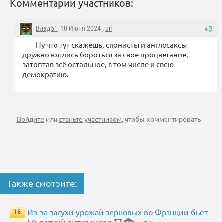
Комментарии участников:
Влад51
, 10 Июня 2024 ,
url
+3
Ну что тут скажешь, сионисты и англосаксы
дружно взялись бороться за свое процветание,
затоптав всё остальное, в том числе и свою
демократию.
Войдите
или
станьте участником
, чтобы комментировать
Также смотрите:
Из-за засухи урожай зерновых во Франции бьет
16
50-летний антирекорд