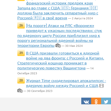
французский историк предрек крах
Запада во главе с США 🇺🇸: Германия 🇩🇪
должна была заключить сепаратный мир с
Россией 🇷🇺 в своё время
— 2 Августа 2024
[На пороге] Атаки на РЛС «Воронеж»
26
приведут к ужасным последствиям: стук
по ядерному щиту России приблизил мир к
порогу региональной ядерной войны на
территории Европы
— 30 Мая 2024
2
В США призвали готовиться к ядерной
39
войне на два фронта: с Россией и Китаем.
Стратегический кошмар проникает в
политическую повестку Вашингтона
— 14
Октября 2023
Журнал Time смоделировал апокалипсис -
20
ядерную войну между Россией и США
— 30 Сентября 2023
2