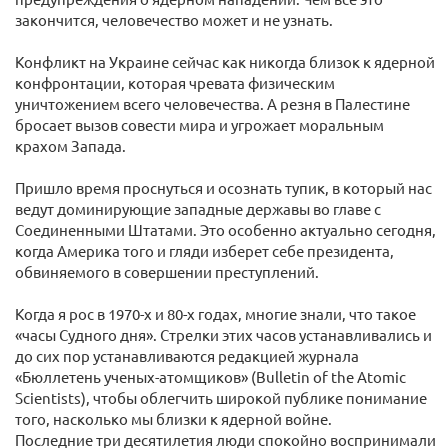
закончится, человечество может и не узнать.
Конфликт на Украине сейчас как никогда близок к ядерной
конфронтации, которая чревата физическим
уничтожением всего человечества. А резня в Палестине
бросает вызов совести мира и угрожает моральным
крахом Запада.
Пришло время проснуться и осознать тупик, в который нас
ведут доминирующие западные державы во главе с
Соединенными Штатами. Это особенно актуально сегодня,
когда Америка того и гляди изберет себе президента,
обвиняемого в совершении преступлений.
Когда я рос в 1970-х и 80-х годах, многие знали, что такое
«часы Судного дня». Стрелки этих часов устанавливались и
до сих пор устанавливаются редакцией журнала
«Бюллетень ученых-атомщиков» (Bulletin of the Atomic
Scientists), чтобы облегчить широкой публике понимание
того, насколько мы близки к ядерной войне.
Последние три десятилетия люди спокойно воспринимали