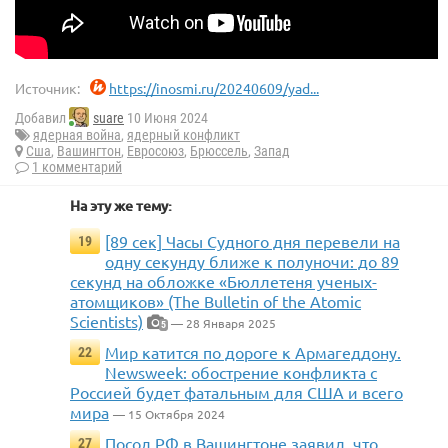
Источник:
https://inosmi.ru/20240609/yad...
Добавил
suare
10 Июня 2024
ядерная война
,
ядерный конфликт
Сша
,
Вашингтон
,
Евросоюз
,
Брюссель
,
Запад
1 комментарий
На эту же тему:
[89 сек] Часы Судного дня перевели на
19
одну секунду ближе к полуночи: до 89
секунд на обложке «Бюллетеня ученых-
атомщиков» (The Bulletin of the Atomic
Scientists)
— 28 Января 2025
5
Мир катится по дороге к Армагеддону.
22
Newsweek: обострение конфликта с
Россией будет фатальным для США и всего
мира
— 15 Октября 2024
Посол РФ в Вашингтоне заявил, что
27