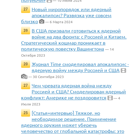
— 10 Июня 2024
Новый миропорядок или ядерный
27
апокалипсис? Развязка уже совсем
близко
— 6 Марта 2024
В США призвали готовиться к ядерной
39
войне на два фронта: с Россией и Китаем.
Стратегический кошмар проникает в
политическую повестку Вашингтона
— 14
Октября 2023
Журнал Time смоделировал апокалипсис -
20
ядерную войну между Россией и США
— 30 Сентября 2023
2
Чем чревата ядерная война между
27
Россией и США? Смоделирован ядерный
конфликт: Америке не поздоровится
— 4
Июля 2023
[Статья+интервью] Тяжкое, но
25
необходимое решение. Применение
ядерного оружия может уберечь
человечество от глобальной катастрофы: это