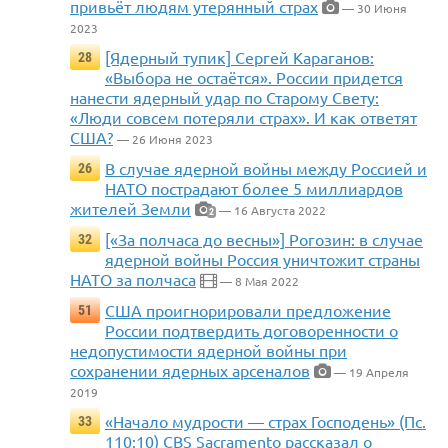
привьёт людям утерянный страх
— 30 Июня
2023
[Ядерный тупик] Сергей Караганов:
28
«Выбора не остаётся». России придется
нанести ядерный удар по Старому Свету:
«Люди совсем потеряли страх». И как ответят
США?
— 26 Июня 2023
В случае ядерной войны между Россией и
26
НАТО пострадают более 5 миллиардов
жителей Земли
— 16 Августа 2022
2
[«За полчаса до весны»] Рогозин: в случае
32
ядерной войны Россия уничтожит страны
НАТО за полчаса
— 8 Мая 2022
США проигнорировали предложение
51
России подтвердить договоренности о
недопустимости ядерной войны при
сохранении ядерных арсеналов
— 19 Апреля
2019
«Начало мудрости — страх Господень» (Пс.
33
110:10) CBS Sacramento рассказал о