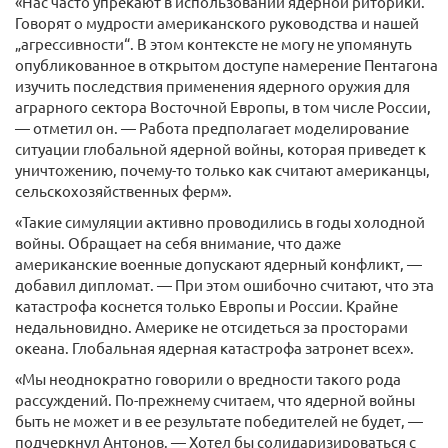
«Нас часто упрекают в использовании ядерной риторики.
Говорят о мудрости американского руководства и нашей
„агрессивности“. В этом контексте не могу не упомянуть
опубликованное в открытом доступе намерение Пентагона
изучить последствия применения ядерного оружия для
аграрного сектора Восточной Европы, в том числе России,
— отметил он. — Работа предполагает моделирование
ситуации глобальной ядерной войны, которая приведет к
уничтожению, почему-то только как считают американцы,
сельскохозяйственных ферм».
«Такие симуляции активно проводились в годы холодной
войны. Обращает на себя внимание, что даже
американские военные допускают ядерный конфликт, —
добавил дипломат. — При этом ошибочно считают, что эта
катастрофа коснется только Европы и России. Крайне
недальновидно. Америке не отсидеться за просторами
океана. Глобальная ядерная катастрофа затронет всех».
«Мы неоднократно говорили о вредности такого рода
рассуждений. По-прежнему считаем, что ядерной войны
быть не может и в ее результате победителей не будет, —
подчеркнул Антонов. — Хотел бы солидаризироваться с