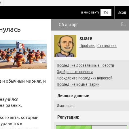
И
Вход
в мою ленту
358
Об авторе
нулась
suare
Профиль
|
Статистика
Последние добавленные новости
Одобренные новости
Френдлента последних новостей
ле и обычный мирняк, и
Последние комментарии
Личные данные
 научился
 на равных.
Имя: suare
ого акта, который
Репутация:
 уравнять в