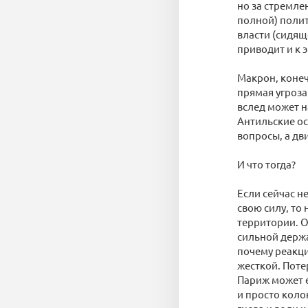
но за стремле
полной) полит
власти (сидящ
приводит и к 
Макрон, конеч
прямая угроза
вслед может н
Антильские ос
вопросы, а дв
И что тогда?
Если сейчас н
свою силу, то
территории. О
сильной держа
почему реакци
жесткой. Поте
Париж может е
и просто коло