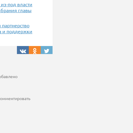
 из-под власти
збрания главы
 партнерство
ва и поддержки
добавлено
 комментировать