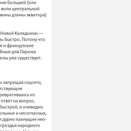
ние большей (или
т воли центральной
овины длины экватора)
 в Новой Каледонии —
ь быстро. Потому что
ще и французские
обные для Парижа
илы уже существует.
и запрещая соцсети,
ветствующие
Превратившись из
ответ на вопрос,
быстрой, и очевидно
ольных и несогласных,
 и дурно пахнущие нео-
 гроздья народного