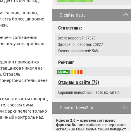
м десять лет назад.
аселения, поняли,
О сайте ria.ru
и есть более широкие
ики.
Статистика:
нением соглашений
Всего новостей: 37398
чно получать прибыль
Одобрено новостей: 20827
Качество новостей: 56%
ледонии приходится
Рейтинг
ставщиков никеля на
е. Отрасль
т энергоносители, цена
Отзывы о сайте (78)
Хороший новостник, часто их читаю.
 симпатизанты говорят,
то, совсем с ума
О сайте News2.ru
ой с архипелага только
оличный контроль над
Новости 2.0 — новостной сайт нового
формата.
Вы сами выбираете интересные и
актуальные темы. Самые лучшие попадают