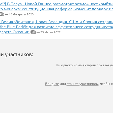
уа!?] В Папуа - Новой Гвинее рассмотрят возможность выйти
го монарха: конституционная реформа, изменит порядок и
— 16 Февраля 2023
2
, Великобритания, Новая Зеландия, США и Япония создали
n the Blue Pacific для развитие эффективного сотрудничест
дарств Океании
— 25 Июня 2022
3
и участников:
Ни одного комментария пока не 
Войдите
или
станьте участником
, чтобы