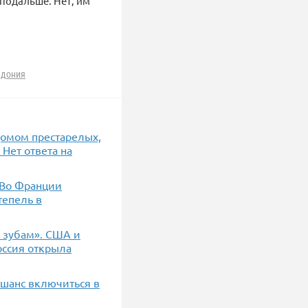
 подальше. Нет, им
едония
домом престарелых,
 Нет ответа на
 Во Франции
тепель в
о зубам». США и
оссия открыла
 шанс включиться в