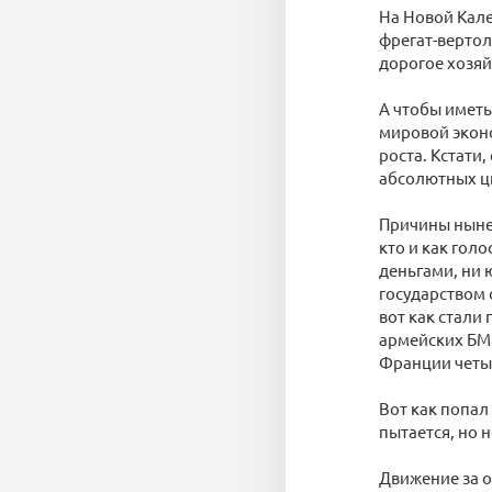
На Новой Кал
фрегат-вертол
дорогое хозяй
А чтобы иметь
мировой эконо
роста. Кстати
абсолютных ци
Причины нынеш
кто и как голо
деньгами, ни
государством 
вот как стали
армейских БМП
Франции четыр
Вот как попал
пытается, но 
Движение за о