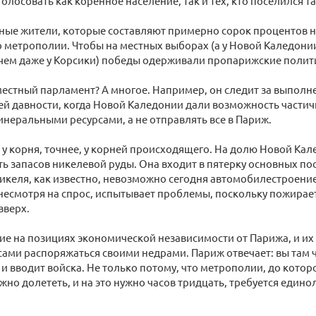
олосовать как коренное население, так и тех, кто поселился та
ные жители, которые составляют примерно сорок процентов н
о метрополии. Чтобы на местных выборах (а у Новой Каледони
чем даже у Корсики) победы одерживали пропарижские полит
местный парламент? А многое. Например, он следит за выпол
й давности, когда Новой Каледонии дали возможность части
инеральными ресурсами, а не отправлять все в Париж.
 у корня, точнее, у корней происходящего. На долю Новой Ка
ь запасов никелевой руды. Она входит в пятерку основных по
никеля, как известно, невозможно сегодня автомобилестроени
несмотря на спрос, испытывает проблемы, поскольку пожирае
вверх.
ие на позициях экономической независимости от Парижа, и их
 сами распоряжаться своими недрами. Париж отвечает: вы там ч
и вводит войска. Не только потому, что метрополии, до котор
но долететь, и на это нужно часов тридцать, требуется един