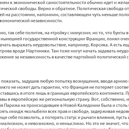
нием к экономической самостоятельности обычно идет и жела
ической свободы. Верно и обратное. Политическая свобода о
ей на расстоянии, напомним, составляющем чуть меньше пол
экономической независимости.
но, так себе политик, на «тройку с минусом», но то, что бунты
 нынешней государственной конструкции Франции, понял очен
ачать выражать неудовольствие, например, Корсика. А есть е
трова вроде Мартиники. Там тоже могут начать задавать неуд
ижение за независимость в качестве партийной политической с
е показать, задушив любую попытку возмущения, вводя армию 
 никто не может дать гарантии, что Франция не потеряет соот
ставшись в итоге лишь в границах европейского континента. 
вы в европейскую же региональную страну. Вот, собственно, и 
я Парижа на происходившее в Новой Каледонии была и столь 
рять имидж «колыбели всех прав и свобод», задерживая недов
ще себе позволить, а потерять статус и рычаги влияния, пусть
ниализмом, и невозможно, и немыслимо. Но это не значит, что