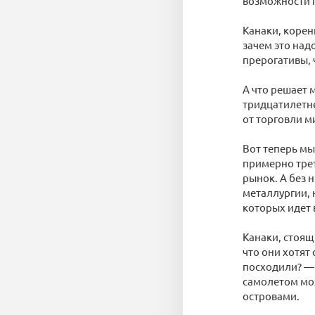
возможности г
Канаки, корен
зачем это над
прерогативы, 
А что решает 
тридцатилетне
от торговли м
Вот теперь мы
примерно трет
рынок. А без 
металлургии, 
которых идет 
Канаки, стоящ
что они хотят
посходили? — 
самолетом мож
островами.