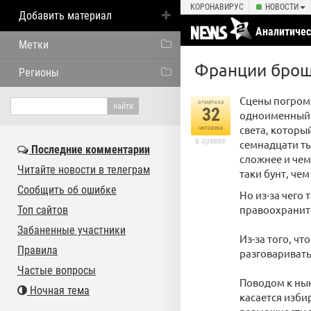
КОРОНАВИРУС
НОВОСТИ
Добавить материал
Аналитичес
Метки
Франции брош
Регионы
Сцены погром
отметили
32
одноименный а
света, которы
человека
в архиве
семнадцати ты
Последние комментарии
сложнее и чем
Читайте новости в телеграм
таки бунт, че
Сообщить об ошибке
Но из-за чего
правоохранит
Топ сайтов
Забаненные участники
Из-за того, чт
Правила
разговаривать
Частые вопросы
Поводом к ны
Ночная тема
касается изби