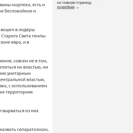
на главную страницу.
аны морпехи, есть и
подробнее
→
ое беспокойное и
е вошел в лидеры
 Старого Света темпы
зоне евро, и в
ения, совсем не в том,
делиться ни властью, ни
нцию унитарным
центральной властью,
езко, с использованием
ких территориях
и вырваться из них
 назвать сепаратизмом,