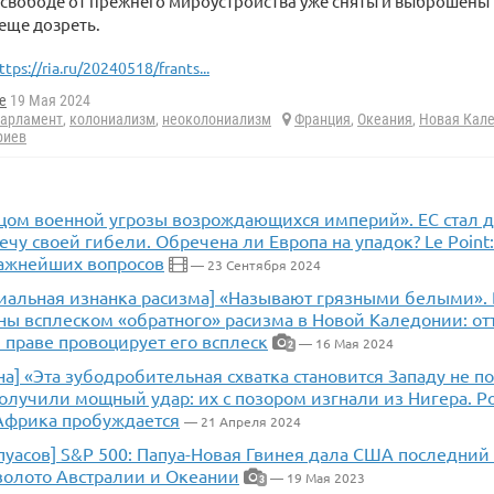
к свободе от прежнего мироустройства уже сняты и выброшены
еще дозреть.
ttps://ria.ru/20240518/frants...
e
19 Мая 2024
парламент
,
колониализм
,
неоколониализм
Франция
,
Океания
,
Новая Кал
риев
цом военной угрозы возрождающихся империй». ЕС стал 
ечу своей гибели. Обречена ли Европа на упадок? Le Point:
ажнейших вопросов
— 23 Сентября 2024
иальная изнанка расизма] «Называют грязными белыми».
ны всплеском «обратного» расизма в Новой Каледонии: от
праве провоцирует его всплеск
— 16 Мая 2024
2
а] «Эта зубодробительная схватка становится Западу не п
олучили мощный удар: их с позором изгнали из Нигера. Р
 Африка пробуждается
— 21 Апреля 2024
пуасов] S&P 500: Папуа-Новая Гвинея дала США последний
 золото Австралии и Океании
— 19 Мая 2023
3