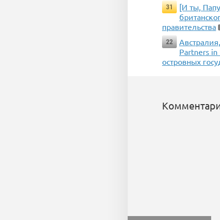
[И ты, Пап
31
британско
правительства
Австралия
22
Partners i
островных госу
Комментари