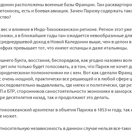
едонии расположены военные базы Франции. Там расквартиров
етоносец, есть и боевая авиация. Зачем Парижу содержать так
ство?
 вес и влияние в Индо-Тихоокеанском регионе. Регион этот уж
мики, а в ближайшие годы там ожидается невообразимые для
, среднедушевой доход в Новой Каледонии выше, чем в целом в 
фрах превышает тот, что имеют испанцы и даже итальянцы.
него бунта, восстания, беспорядков, как угодно назовем волн
сует или только будет голосовать, а в том, что Париж не хочет 
 юридическими полномочиями ни с кем. Вот как сделали Фра
с очень мощной, практически все решающей и в любой сфере 
 последовательно выдавливать, где мягко и политически, где р
 и БТР, сторонников самостоятельности экономики в заморс
е десятилетия назад, так и продолжают это делать.
 тихоокеанский архипелаг в объятия Парижа в 1853-м году, так 
не может.
тносительную независимость в данном случае нельзя все-таки