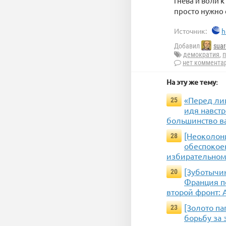
гнева и воли 
просто нужно 
Источник:
h
Добавил
suar
демократия
,
нет коммента
На эту же тему:
«Перед ли
25
идя навстр
большинство в
[Неоколон
28
обеспокое
избирательном 
[Зуботычин
20
Франция п
второй фронт:
[Золото па
23
борьбу за