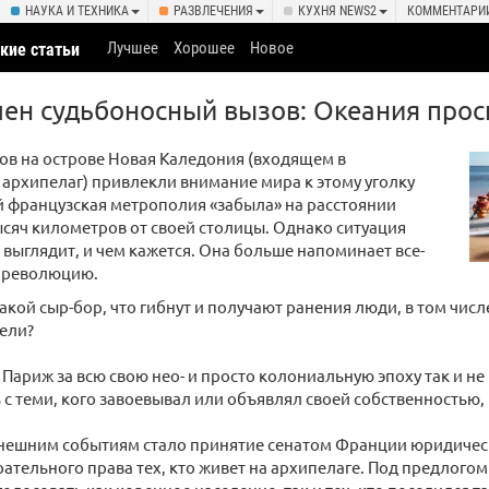
НАУКА И ТЕХНИКА
РАЗВЛЕЧЕНИЯ
КУХНЯ NEWS2
КОММЕНТАРИ
Лучшее
Хорошее
Новое
кие статьи
ен судьбоносный вызов: Океания прос
ов на острове Новая Каледония (входящем в
рхипелаг) привлекли внимание мира к этому уголку
й французская метрополия «забыла» на расстоянии
сяч километров от своей столицы. Однако ситуация
 выглядит, и чем кажется. Она больше напоминает все-
м революцию.
 такой сыр-бор, что гибнут и получают ранения люди, в том чис
ели?
о Париж за всю свою нео- и просто колониальную эпоху так и не
 с теми, кого завоевывал или объявлял своей собственностью,
нешним событиям стало принятие сенатом Франции юридическ
рательного права тех, кто живет на архипелаге. Под предлогом