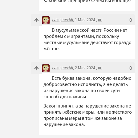
Какой мой сценарий? О чем вы вообще?
vvsupervv66
, 1 Мая 2024 ,
url
0
В мусульманской части России нет
проблем с мигрантами, поскольку
местные мусульмане действуют гораздо
жёстче.
vvsupervv66
, 2 Мая 2024 ,
url
0
Есть буква закона, которую надобно
добросовестно исполнять, а не делать
из нарушения закона по своей сути
способ для наживы.
Закон принят, а за нарушение закона не
приняты жёсткие меры, или не жёсткого
прописаны меры в том же законе за
нарушение закона.