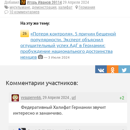
Добавил
Игорь Иванов 39114
29 Апреля 2024
мусульмане
,
демонстрация
,
халифат
Германия
10 комментариев
На эту же тему:
«Потеря контроля». 5 причин бешеной
26
популярности. Эксперт объяснил
оглушительный успех АдГ в Германии:
пробуждение национального достоинства
немцев
— 3 Июля 2024
Комментарии участников:
vvsupervv66
, 29 Апреля 2024 ,
url
+2
Федеративный Халифат Германии звучит
интересно и заманчиво.