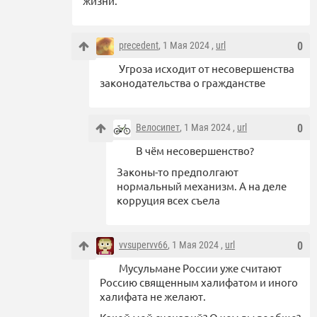
жизни.
precedent
, 1 Мая 2024 ,
url
0
Угроза исходит от несовершенства
законодательства о гражданстве
Велосипет
, 1 Мая 2024 ,
url
0
В чём несовершенство?
Законы-то предполгают
нормальный механизм. А на деле
корруция всех съела
vvsupervv66
, 1 Мая 2024 ,
url
0
Мусульмане России уже считают
Россию священным халифатом и иного
халифата не желают.