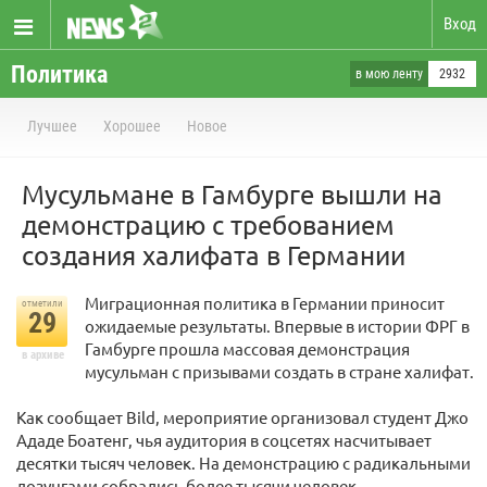
Вход
Политика
в мою ленту
2932
Лучшее
Хорошее
Новое
Мусульмане в Гамбурге вышли на
демонстрацию с требованием
создания халифата в Германии
Миграционная политика в Германии приносит
отметили
29
ожидаемые результаты. Впервые в истории ФРГ в
Гамбурге прошла массовая демонстрация
в архиве
мусульман с призывами создать в стране халифат.
Как сообщает Bild, мероприятие организовал студент Джо
Ададе Боатенг, чья аудитория в соцсетях насчитывает
десятки тысяч человек. На демонстрацию с радикальными
лозунгами собрались более тысячи человек.