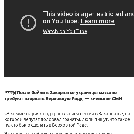
‼️???‍☠️После бойни в Закарпатье украинцы массово
требуют взорвать Верховную Раду, — киевские СМИ
«В комментариях под трансляцией сессии в Закарпатье, на
которой депутат подорвал гранаты, люди пишут, что такое
нужно было сделать в Верховной Раде.
Это один из наиболее популярных комментариев», —