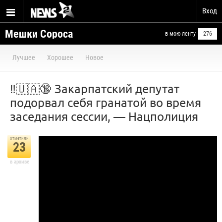
Вход
Мешки Сороса
в мою ленту
276
Лучшее
Хорошее
Новое
‼️🇺🇦🔞 Закарпатский депутат
подорвал себя гранатой во время
заседания сессии, — Нацполиция
отметили
23
в архиве