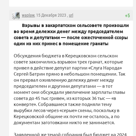
waplaw
, 15 Декабря 2023 ,
url
+5
Взрывы в закарпатском сельсовете произошли
во время дележки денег между председателем
совета и депутатами — после ожесточенной ссоры
один из них принес в помещение гранаты
Обсуждения бюджета в Керецковском сельском
совете закончились взрывом трех гранат, которые
привел в действие депутат партии «Слуга Народа»
Сергей Батрин прямо в небольшом помещении. Так
он прервал оживленную дележку денег между
председателем и другими депутатами — в тот
момент они обсуждали увеличение зарплаты главы
совета до 45 тыс гривен, из которых 36 тыс — «в
конверте». Собравшиеся также подняли тему
вырубки лесов через «серые» схемы, поскольку в
Керецковской общине их почти не осталось, а по
документам заготовками никто не занимается.
Заявленной же темой собрания был бюджет на 2024