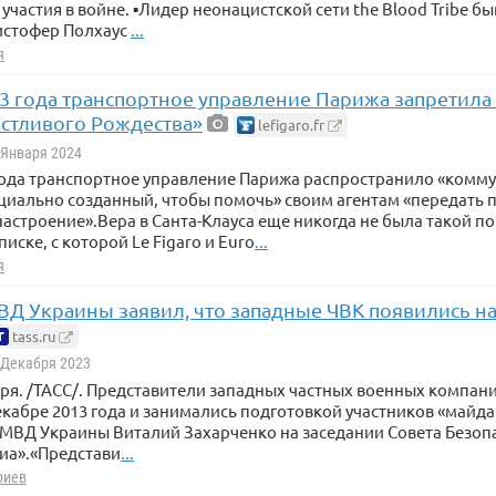
 участия в войне. ▪️Лидер неонацистской сети the Blood Tribe 
истофер Полхаус
...
я
23 года транспортное управление Парижа запретил
астливого Рождества»
lefigaro.fr
1 Января 2024
 года транспортное управление Парижа распространило «ком
циально созданный, чтобы помочь» своим агентам «передать
астроение».Вера в Санта-Клауса еще никогда не была такой п
иске, с которой Le Figaro и Euro
...
я
ВД Украины заявил, что западные ЧВК появились на
tass.ru
7 Декабря 2023
ря. /ТАСС/. Представители западных частных военных компани
екабре 2013 года и занимались подготовкой участников «майд
МВД Украины Виталий Захарченко на заседании Совета Безоп
иа».«Представи
...
риев