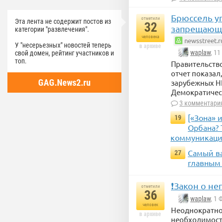
Брюссель уг
отметили
Эта лента не содержит постов из
32
запрещающе
категории "развлечения".
человека
newsstreet.r
У "несерьезных" новостей теперь
в архиве
waplaw
, 1
свой домен, рейтинг участников и
топ.
Правительство
отчет показал
GAG.News2.ru
зарубежных НП
Демократичес
3 комментари
[«Зона» 
19
Орбана? 
коммуникация
Самый ва
27
главным
❗️Закон о н
отметили
36
waplaw
, 1
человек
Неоднократно 
в архиве
необходимость