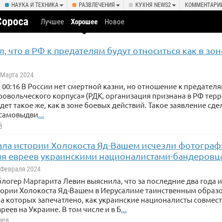
НАУКА И ТЕХНИКА
РАЗВЛЕЧЕНИЯ
КУХНЯ NEWS2
КОММЕНТАРИ
Сороса
Лучшее
Хорошее
Новое
л, что в РФ к предателям будут относиться как в зо
8 Марта 2024
, 00:16 В России нет смертной казни, но отношение к предателя
ровольческого корпуса» (РДК, организация признана в РФ тер
дет такое же, как в зоне боевых действий. Такое заявление сд
 самовыдви
...
й
ла истории Холокоста Яд-Вашем исчезли фотограф
я евреев украинскими националистами-бандеровц
8 Февраля 2024
логер Маргарита Левин выяснила, что за последние два года
тории Холокоста Яд-Вашем в Иерусалиме таинственным образ
а которых запечатлено, как украинские националисты совмест
реев на Украине. В том числе и в Б
...
иев