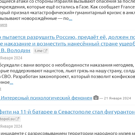
иеся атаки со стороны Израиля вызывают опасения за посл
чреждения, которые ещё остались в Газе. Как сообщает France 2
рый признал «катастрофический» гуманитарный кризис в анк
вызывают новорождённые — по
...
риев
 пытается разрушить Россию, предаёт её, должен п
 наказание и возместить нанесённый стране ущерб 
 В. Володин
t.me
0 Января 2024
бсуждали с вами вопрос о необходимости наказания негодяев, 
орые поддерживают нацистов, льют грязь на нашу страну, солд
 СВО. Разработан законопроект, который позволит конфисков
 иное
...
я
] Интересный психологический феномен
— 21 Января 2024
ити на 11-й батарее в Севастополе стал фигуранто
topol.su
2 Января 2024
 инциденте с разрисовыванием территории народного музея