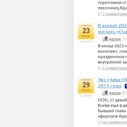
соратников от
пехотинец Кр
2 комментари
В конце 20
отметили
23
желать «Сч
человека
waplaw
, 1
в архиве
В конце 2023
комплект, спе
праздничное н
внутренней зап
2 комментари
Экс-глава М
отметили
29
2013 году
человек
waplaw
, 2
в архиве
ООН, 27 декаб
Киеве еще в д
бывший глава 
«формуле Арр
нет коммента