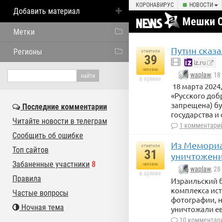
КОРОНАВИРУС
НОВОСТИ
Добавить материал
Мешки 
Метки
Путин сказа
Регионы
отметили
39
iz.ru
человек
waplaw
, 1
в архиве
18 марта 2024
«Русского доб
запрещена) бу
Последние комментарии
государства и
Читайте новости в телеграм
1 комментари
Сообщить об ошибке
Из Мемориа
отметили
Топ сайтов
31
уничтожени
Забаненные участники
8
человек
waplaw
, 2
в архиве
Правила
Израильский б
комплекса ис
Частые вопросы
фотографии, н
Ночная тема
уничтожали ев
10 комментар