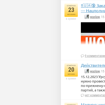
‼️🇺🇦🔞 За
отметили
23
— Нацполи
человека
waplaw
, 1
в архиве
9 комментари
Действител
отметили
20
waplaw
, 1
человек
15.12.2023 Ур
в архиве
нужно провести
по-прежнему н
партий, а так
нет коммента
Мадуро: шу
отметили