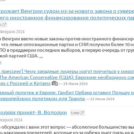
рожает Венгрии судом из-за нового закона о сувер
го иностранное финансирование политических па
u
1 Февраля 2024
 Венгрии ввело новые законы против иностранного финансиро
, что левые оппозиционные партии и СМИ получили более 10 
О в преддверии последних выборов, в первую очередь от груп
кой партией США.
...
я
и прессинг] Чему западные лидеры могут поучиться у мир
The American Conservative (США): Еврозоне необходимо со
х с Россией и Китаем
— 29 Июля 2024
5
жный политик в Европе. Гамбит Орбана оставил Польшу не
 европейским политиком для Трампа
— 22 Июля 2024
егодяях принят- В. Володин
t.me
 Февраля 2024
обсуждали с вами этот вопрос — абсолютное большинство вы
 наказания предателей, которые из-за рубежа льют грязь на на