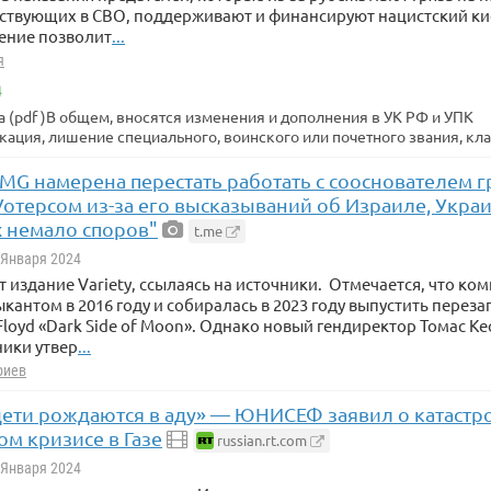
аствующих в СВО, поддерживают и финансируют нацистский ки
ение позволит
...
я
4
а (pdf )В общем, вносятся изменения и дополнения в УК РФ и УПК
ация, лишение специального, воинского или почетного звания, класс
G намерена перестать работать с сооснователем гр
отерсом из-за его высказываний об Израиле, Укра
 немало споров"
t.me
1 Января 2024
 издание Variety, ссылаясь на источники. Отмечается, что ко
ыкантом в 2016 году и собиралась в 2023 году выпустить пере
Floyd «Dark Side of Moon». Однако новый гендиректор Томас К
ники утвер
...
риев
 «дети рождаются в аду» — ЮНИСЕФ заявил о катаст
м кризисе в Газе
russian.rt.com
1 Января 2024