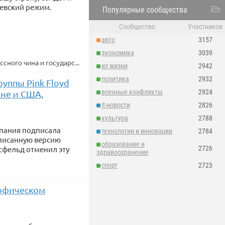
евский режим.
Популярные сообщества
Сообщество
Участников
авто
3157
экономика
3039
ного чина и государс...
из жизни
2942
политика
2932
уппы Pink Floyd
военные конфликты
2924
ине и США,
it-новости
2826
культура
2788
мпания подписала
технологии и инновации
2784
записанную версию
образование и
2726
есфельд отменил эту
здравоохранение
спорт
2723
рофическом