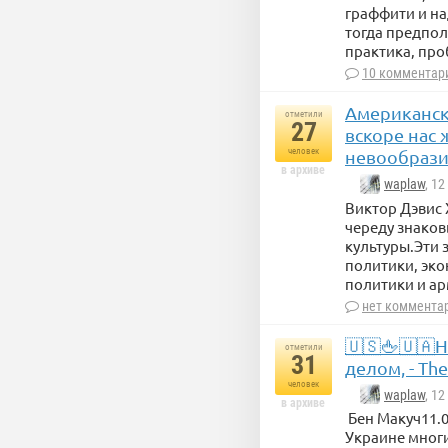
граффити и на
тогда предпол
практика, про
10 комментар
Американска
отметили
27
вскоре нас 
человек
невообраз
в архиве
waplaw
, 1
Виктор Дэвис 
череду знако
культуры.Эти 
политики, эко
политики и ар
нет коммента
🇺🇸🖕🇺🇦
отметили
31
делом, - The
человек
waplaw
, 1
в архиве
Бен Макуч11.01
Украине мног