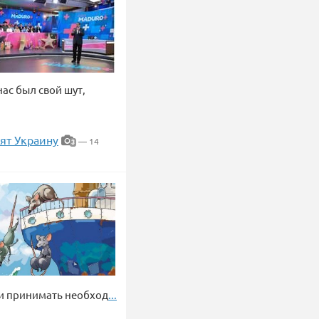
 сельского совета
а он сам погиб, еще 26
ас был свой шут,
ят Украину
— 14
3
 и принимать необход
...