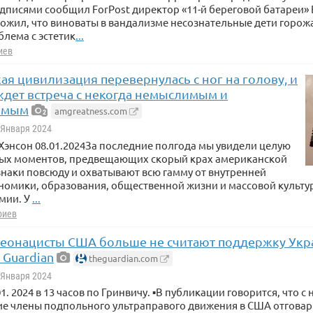
дписями сообщил ForPost директор «11-й береговой батареи»
ожил, что виноваты в вандализме несознательные дети горожан
блема с эстетик
...
иев
я цивилизация перевернулась с ног на голову, и
ждет встреча с некогда немыслимым и
имым
amgreatness.com
2
2 Января 2024
Хэнсон 08.01.2024За последние полгода мы увидели целую
вых моментов, предвещающих скорый крах американской
знаки повсюду и охватывают всю гамму от внутренней
номики, образования, общественной жизни и массовой культу
мии. У
...
риев
Неонацисты США больше не считают поддержку Ук
 Guardian
theguardian.com
2 Января 2024
. 2024 в 13 часов по Гринвичу. ▪️В публикации говорится, что с
ие члены подпольного ультраправого движения в США отговар