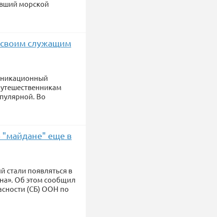
бывший морской
а своим служащим
муникационный
 путешественникам
опулярной. Во
 "майдане" еще в
й стали появляться в
ана». Об этом сообщил
асности (СБ) ООН по