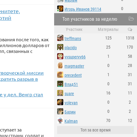
waplaw
0
Игорь Иванов 39114
енитете,
ртий
Топ участников за неделю
Участник
Материалы
125
1318
treffmans
вания после того, как
миллионов долларов от
25
170
placido
п, связанных с
1
58
vvsupervv66
0
28
magmaster
отворческой миссии
1
31
precedent
кратить разрыв в
0
31
Влад51
16
11
 у дел. Венгр стал
suare
0
2
volevan
0
2
Барин
70
12
Kalman
ступает за
Топ за все время
шу страну, солдат и