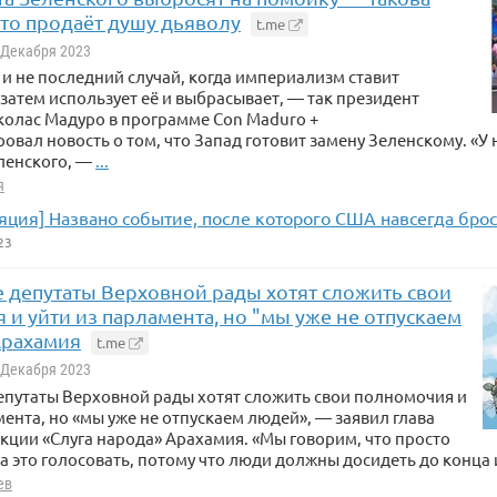
 кто продаёт душу дьяволу
t.me
 полиции, во время заседания сессии в здании Керецковского
района один из депутатов взорвал гранаты. В результате взрыв
2 Декабря 2023
ы, из них 6 в тяжёлом состоянии.
 и не последний случай, когда империализм ставит
 затем использует её и выбрасывает, — так президент
колас Мадуро в программе Con Maduro +
вал новость о том, что Запад готовит замену Зеленскому. «У н
ленского, —
...
я
яция] Названо событие, после которого США навсегда брос
23
е депутаты Верховной рады хотят сложить свои
и уйти из парламента, но "мы уже не отпускаем
Арахамия
t.me
1 Декабря 2023
епутаты Верховной рады хотят сложить свои полномочия и
мента, но «мы уже не отпускаем людей», — заявил глава
ции «Слуга народа» Арахамия. «Мы говорим, что просто
за это голосовать, потому что люди должны досидеть до конца
ев