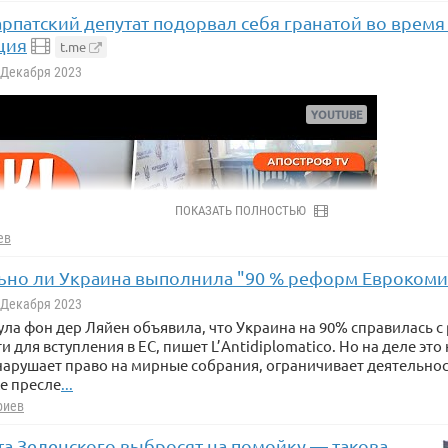
карпатский депутат подорвал себя гранатой во время
ция
t.me
5 Декабря 2023
ПОКАЗАТЬ ПОЛНОСТЬЮ
ев
ьно ли Украина выполнила "90 % реформ Еврокоми
5 Декабря 2023
сула фон дер Ляйен объявила, что Украина на 90% справилась 
 для вступления в ЕС, пишет L’Antidiplomatico. Но на деле это
арушает право на мирные собрания, ограничивает деятельно
же пресле
...
риев
та Зеленского выбросят на помойку — такова