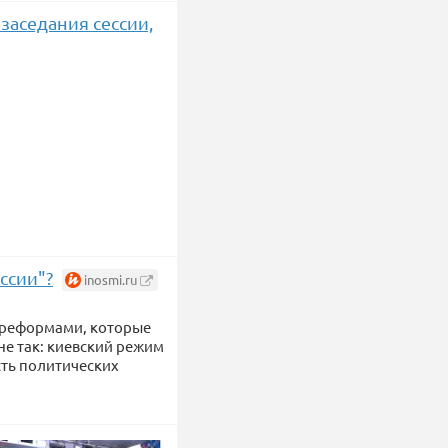
 заседания сессии,
ссии"?
inosmi.ru
с реформами, которые
 не так: киевский режим
сть политических