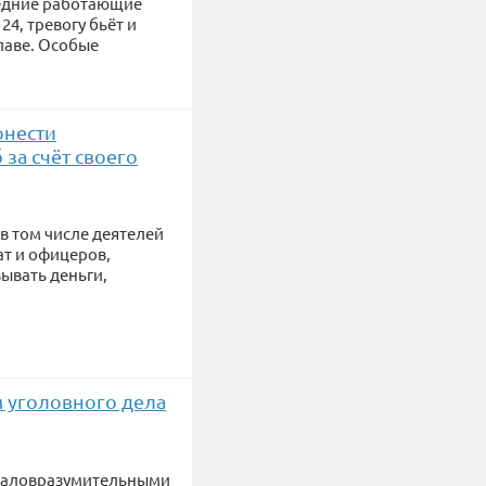
едние работающие
4, тревогу бьёт и
лаве. Особые
онести
за счёт своего
в том числе деятелей
ат и офицеров,
ывать деньги,
м уголовного дела
 маловразумительными