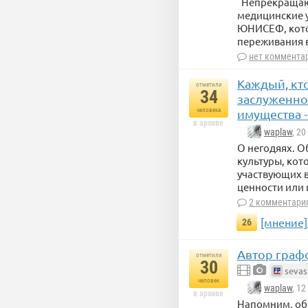
Непрекращающ
медицинские у
ЮНИСЕФ, кото
переживания 
нет коммента
Каждый, кто
отметили
34
заслуженное
человека
имущества -
в архиве
waplaw
, 2
О негодяях. О
культуры, кот
участвующих в
ценности или
2 комментари
[мнение
26
Автор графф
отметили
30
sevas
человек
waplaw
, 1
в архиве
Напомним, об