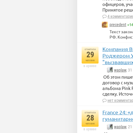
офицеров, уч
Принятое реш
4 комментари
+1
precedent
Текст закон
РФ. Конфиск
Компания BM
отметили
29
Роджером У
человек
"вызвавших
в архиве
waplaw
, 3
Об этом пишет
договор с муз
альбома Pink 
сделку. Источ
нет коммента
France 24:
отметили
28
гуманитарно
человек
waplaw
, 2
в архиве