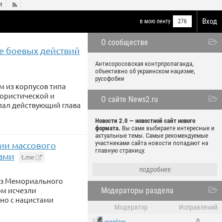
И

Вход
в мою ленту
276
О сообществе
не боевых действий
Антисоросовская контрпропаганда,
объективно об украинском нацизме,
русофобии
м из корпусов типа
рористической и
О сайте News2.ru
елал действующий глава
Новости 2.0 — новостной сайт нового
формата.
Вы сами выбираете интересные и
актуальные темы. Самые рекомендуемые
участниками сайта новости попадают на
ии массового
главную страницу.
ами
t.me
подробнее
 из Мемориального
ом исчезли
Модераторы раздела
но с нацистами
Модератор
Исправлений
0