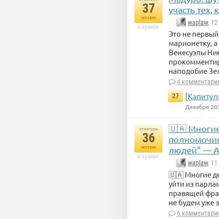
37
участь тех,
По информации
человек
Мукачевского 
waplaw
, 1
в архиве
человек ранен
Это не первый
марионетку, а
Венесуэлы Ни
прокомментиро
наподобие Зе
4 комментари
[Капитул
27
Декабря 20
🇺🇦 Многи
отметили
36
полномочия 
человек
людей" — 
в архиве
waplaw
, 1
🇺🇦 Многие д
уйти из парла
правящей фрак
не будем уже 
6 комментари