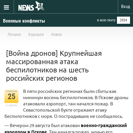
Вход
Военные конфликты
в мою ленту
2924
Лучшее
Хорошее
Новое
[Война дронов] Крупнейшая
массированная атака
беспилотников на шесть
российских регионов
В пяти российских регионах были сбиты как
отметили
25
минимум восемь беспилотников. В Пскове дроны
атаковали аэропорт, там начался пожар. В
в архиве
Севастопольской бухте отражают атаку
беспилотников с моря. О пострадавших не сообщалось.
— Вечером 29 августа был атакован
военно-гражданский
аэродром в Пскове
. Там начался пожар, ночью его