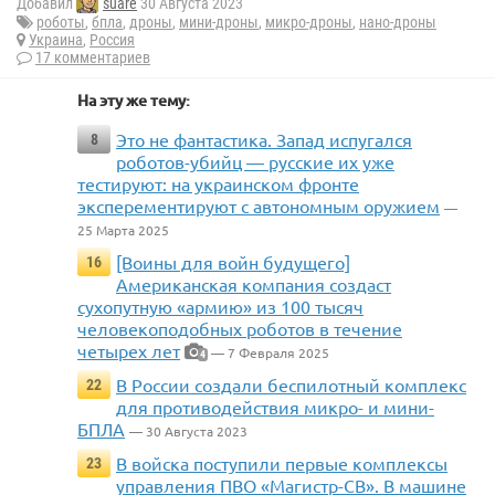
Добавил
suare
30 Августа 2023
роботы
,
бпла
,
дроны
,
мини-дроны
,
микро-дроны
,
нано-дроны
Украина
,
Россия
17 комментариев
На эту же тему:
Это не фантастика. Запад испугался
8
роботов-убийц — русские их уже
тестируют: на украинском фронте
эксперементируют с автономным оружием
—
25 Марта 2025
[Воины для войн будущего]
16
Американская компания создаст
сухопутную «армию» из 100 тысяч
человекоподобных роботов в течение
четырех лет
— 7 Февраля 2025
4
В России создали беспилотный комплекс
22
для противодействия микро- и мини-
БПЛА
— 30 Августа 2023
В войска поступили первые комплексы
23
управления ПВО «Магистр-СВ». В машине