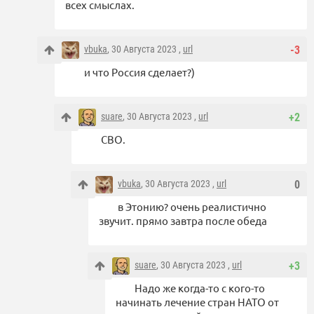
всех смыслах.
vbuka
, 30 Августа 2023 ,
url
-3
и что Россия сделает?)
suare
, 30 Августа 2023 ,
url
+2
СВО.
vbuka
, 30 Августа 2023 ,
url
0
в Этонию? очень реалистично
звучит. прямо завтра после обеда
suare
, 30 Августа 2023 ,
url
+3
Надо же когда-то с кого-то
начинать лечение стран НАТО от