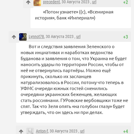
precedent
, 30 Августа 2023 ,
url
+2
«Потом узнаете» ((с), «Всемирная
история», банк «Империал»)
Lynnot78
, 30 Августа 2023 ,
url
+3
Вот и следствия заявления Зеленского о
новых инциативах и наработках ведомства
Буданова и заявления о том, что Украина не будет
наносить удары по территории России, чтобы от
неё не отвернулись партнёры. Можно ещё
прикинуть, сколько их засланцев
натурализовалось в России, потому что теперь в
УФМС очереди южных гостей сменились
очередями украинских беженцев, желающих
стать россиянами. ГУРовские вербовщики тоже не
спят. Так что Зеля опять «на голубом глазу» будет
утверждать, что он здесь ни при делах.
Anton-f
, 30 Августа 2023 ,
url
+4