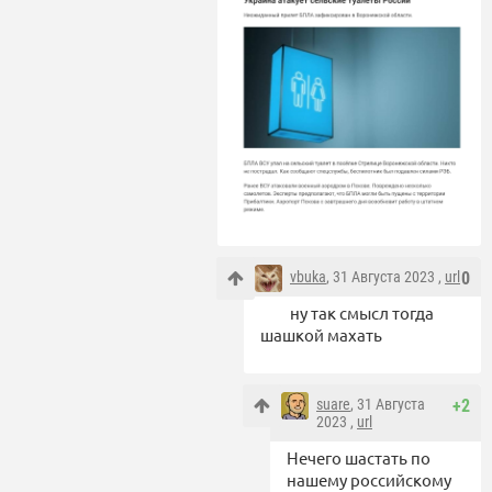
vbuka
, 31 Августа 2023 ,
url
0
ну так смысл тогда
шашкой махать
suare
, 31 Августа
+2
2023 ,
url
Нечего шастать по
нашему российскому