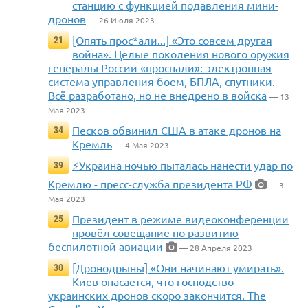
станцию с функцией подавления мини-
дронов
— 26 Июля 2023
[Опять прос*али...] «Это совсем другая
21
война». Целые поколения нового оружия
генералы России «проспали»: электронная
система управления боем, БПЛА, спутники.
Всё разработано, но не внедрено в войска
— 13
Мая 2023
Песков обвинил США в атаке дронов на
34
Кремль
— 4 Мая 2023
⚡️Украина ночью пыталась нанести удар по
39
Кремлю - пресс-служба президента РФ
— 3
Мая 2023
Президент в режиме видеоконференции
25
провёл совещание по развитию
беспилотной авиации
— 28 Апреля 2023
[Дронодрыны] «Они начинают умирать».
30
Киев опасается, что господство
украинских дронов скоро закончится. The