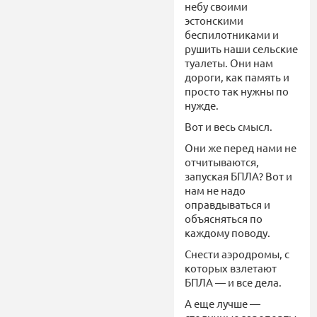
небу своими
эстонскими
беспилотниками и
рушить наши сельские
туалеты. Они нам
дороги, как память и
просто так нужны по
нужде.
Вот и весь смысл.
Они же перед нами не
отчитываются,
запуская БПЛА? Вот и
нам не надо
оправдываться и
объясняться по
каждому поводу.
Снести аэродромы, с
которых взлетают
БПЛА — и все дела.
А еще лучше —