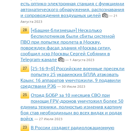
есть оптико-электронная станция с функциями
автоматического обнаружения, распознавания
и сопровождения воздушных целей
— 21
2
Августа 2023
[«Башни-близнецы»] Несколько
28
беспилотников были сбиты системой
ПВО при попытке пролета в Москву,
поврежден фасад здания «Москва сити»,
сообщил мэр Москвы Сергей Собянин в
Telegram-канале
— 1 Августа 2023
3
[25-16-9=0] Российские военные пресекли
27
попытку 25 украинских БПЛА атаковать
Крым: 16 аппаратов уничтожили, 9 подавили
средствами РЭБ
— 30 Июля 2023
Отряд БОБР за 10 месяцев СВО при
25
помощи FPV-дронов уничтожил более 50
единиц техники, полностью изменив картину
боя став необходимым во всех видах и родах
войск
— 27 Июля 2023
В России создают радиолокационную
23