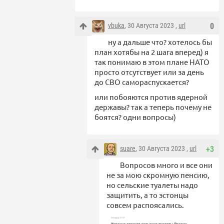
vbuka
, 30 Августа 2023 ,
url
0
ну а дальше что? хотелось бы
план хотябы на 2 шага вперед) я
так понимаю в этом плане НАТО
просто отсутствует или за день
до СВО самораспускается?
или побояются против ядерной
державы? так а теперь почему не
боятся? одни вопросы)
suare
, 30 Августа 2023 ,
url
+3
Вопросов много и все они
не за мою скромную пенсию,
но сельские туалеты надо
защитить, а то эстонцы
совсем распоясались.