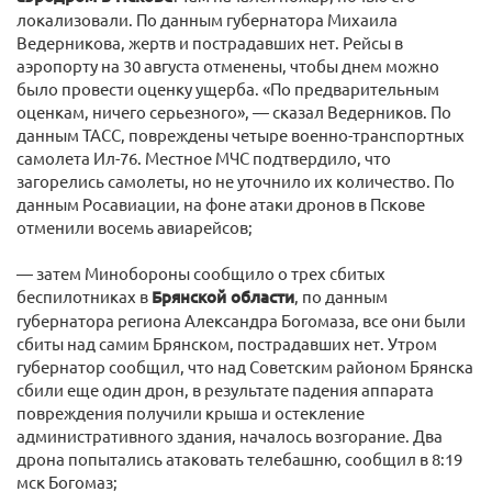
локализовали. По данным губернатора Михаила
Ведерникова, жертв и пострадавших нет. Рейсы в
аэропорту на 30 августа отменены, чтобы днем можно
было провести оценку ущерба. «По предварительным
оценкам, ничего серьезного», — сказал Ведерников. По
данным ТАСС, повреждены четыре военно-транспортных
самолета Ил-76. Местное МЧС подтвердило, что
загорелись самолеты, но не уточнило их количество. По
данным Росавиации, на фоне атаки дронов в Пскове
отменили восемь авиарейсов;
— затем Минобороны сообщило о трех сбитых
беспилотниках в
Брянской области
, по данным
губернатора региона Александра Богомаза, все они были
сбиты над самим Брянском, пострадавших нет. Утром
губернатор сообщил, что над Советским районом Брянска
сбили еще один дрон, в результате падения аппарата
повреждения получили крыша и остекление
административного здания, началось возгорание. Два
дрона попытались атаковать телебашню, сообщил в 8:19
мск Богомаз;