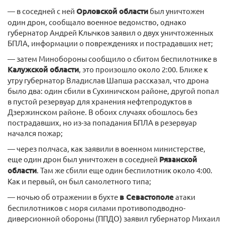
— в соседней с ней
Орловской области
был уничтожен
один дрон, сообщало военное ведомство, однако
губернатор Андрей Клычков заявил о двух уничтоженных
БПЛА, информации о повреждениях и пострадавших нет;
— затем Минобороны сообщило о сбитом беспилотнике в
Калужской области
, это произошло около 2:00. Ближе к
утру губернатор Владислав Шапша рассказал, что дрона
было два: один сбили в Сухиничском районе, другой попал
в пустой резервуар для хранения нефтепродуктов в
Дзержинском районе. В обоих случаях обошлось без
пострадавших, но из-за попадания БПЛА в резервуар
начался пожар;
— через полчаса, как заявили в военном министерстве,
еще один дрон был уничтожен в соседней
Рязанской
области
. Там же сбили еще один беспилотник около 4:00.
Как и первый, он был самолетного типа;
— ночью об отражении в бухте
в Севастополе
атаки
беспилотников с моря силами противоподводно-
диверсионной обороны (ППДО) заявил губернатор Михаил