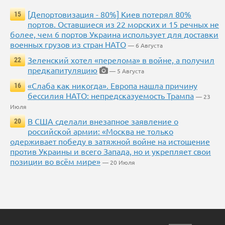
[Депортовизация - 80%] Киев потерял 80%
15
портов. Оставшиеся из 22 морских и 15 речных не
более, чем 6 портов Украина использует для доставки
военных грузов из стран НАТО
— 6 Августа
Зеленский хотел «перелома» в войне, а получил
22
предкапитуляцию
— 5 Августа
«Слаба как никогда». Европа нашла причину
16
бессилия НАТО: непредсказуемость Трампа
— 23
Июля
В США сделали внезапное заявление о
20
российской армии: «Москва не только
одерживает победу в затяжной войне на истощение
против Украины и всего Запада, но и укрепляет свои
позиции во всём мире»
— 20 Июля