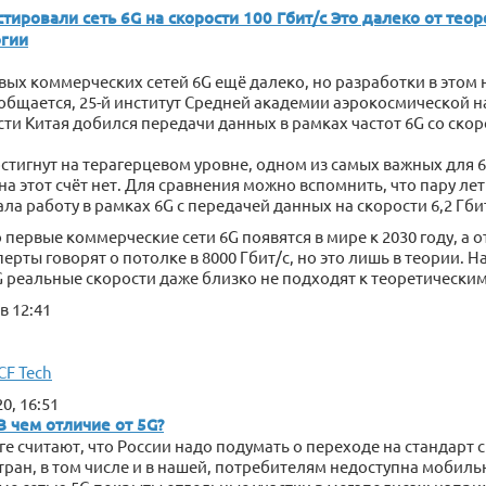
стировали сеть 6G на скорости 100 Гбит/с
Это далеко от теор
огии
вых коммерческих сетей 6G ещё далеко, но разработки в этом
ообщается, 25-й институт Средней академии аэрокосмической н
 Китая добился передачи данных в рамках частот 6G со скоро
стигнут на терагерцевом уровне, одном из самых важных для 
а этот счёт нет. Для сравнения можно вспомнить, что пару ле
а работу в рамках 6G с передачей данных на скорости 6,2 Гбит
 первые коммерческие сети 6G появятся в мире к 2030 году, а 
ерты говорят о потолке в 8000 Гбит/с, но это лишь в теории. Н
5G реальные скорости даже близко не подходят к теоретически
в 12:41
F Tech
0, 16:51
В чем отличие от 5G?
 считают, что России надо подумать о переходе на стандарт св
ран, в том числе и в нашей, потребителям недоступна мобильна