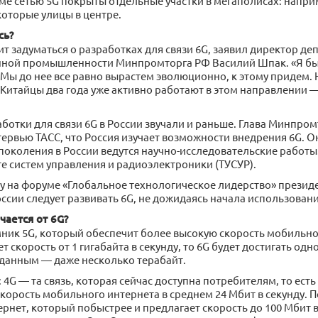
ме сетью 5G покрыты отдельные участки в мегаполисах: наприм
которые улицы в центре.
сь?
ит задуматься о разработках для связи 6G, заявил директор д
ной промышленности Минпромторга РФ Василий Шпак. «Я бы 
 Мы до нее все равно вырастем эволюционно, к этому придем. 
 Китайцы два года уже активно работают в этом направлении —
ботки для связи 6G в России звучали и раньше. Глава Минпро
тервью ТАСС, что Россия изучает возможности внедрения 6G. Он
поколения в России ведутся научно-исследовательские работы
е систем управления и радиоэлектроники (ТУСУР).
у на форуме «Глобальное технологическое лидерство» презид
России следует развивать 6G, не дожидаясь начала использовани
чается от 6G?
ник 5G, который обеспечит более высокую скорость мобильной
т скорость от 1 гигабайта в секунду, то 6G будет достигать одно
данным — даже несколько терабайт.
 4G — та связь, которая сейчас доступна потребителям, то есть
корость мобильного интернета в среднем 24 Мбит в секунду. 
нет, который побыстрее и предлагает скорость до 100 Мбит в