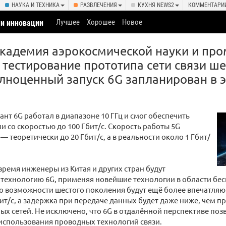
НАУКА И ТЕХНИКА
РАЗВЛЕЧЕНИЯ
КУХНЯ NEWS2
КОММЕНТАРИ
Лучшее
Хорошее
Новое
 и инновации
 Академия аэрокосмической науки и п
 тестирование прототипа сети связи ше
лноценный запуск 6G запланирован в э
ант 6G работал в диапазоне 10 ГГц и смог обеспечить
 со скоростью до 100 Гбит/с. Скорость работы 5G
— теоретически до 20 Гбит/с, а в реальности около 1 Гбит/
ремя инженеры из Китая и других стран будут
технологию 6G, применяя новейшие технологии в области бес
то возможности шестого поколения будут ещё более впечатля
бит/с, а задержка при передаче данных будет даже ниже, чем 
х сетей. Не исключено, что 6G в отдалённой перспективе поз
 использования проводных технологий связи.