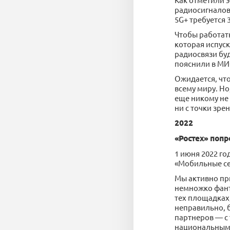
радиосигналов 
5G+ требуется 3
Чтобы работат
которая испус
радиосвязи буд
пояснили в М
Ожидается, что
всему миру. Но
еще никому не 
ни с точки зре
2022
«Ростех» попр
1 июня 2022 го
«Мобильные сет
Мы активно при
немножко фанта
тех площадках,
неправильно, б
партнеров — с
национальным 