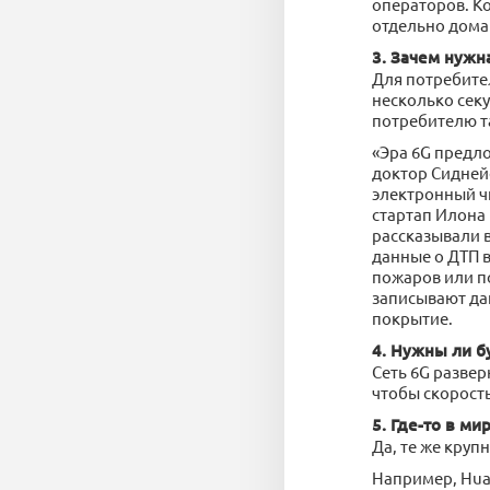
операторов. Ко
отдельно дома
3. Зачем нужна
Для потребител
несколько секу
потребителю та
«Эра 6G предл
доктор Сидней
электронный ч
стартап Илона 
рассказывали в
данные о ДТП в
пожаров или п
записывают дан
покрытие.
4. Нужны ли 
Сеть 6G развер
чтобы скорост
5. Где-то в ми
Да, те же круп
Например, Hua