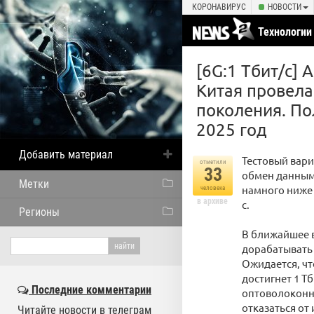
КОРОНАВИРУС
НОВОСТИ
Технологии
[6G:1 Тбит/с]
Китая провела
поколения. По
2025 год
Добавить материал
Тестовый вари
отметили
33
обмен данными
Метки
намного ниже 
человека
в архиве
с.
Регионы
В ближайшее в
дорабатывать 
Ожидается, ч
достигнет 1 Т
Последние комментарии
оптоволоконны
отказаться от
Читайте новости в телеграм