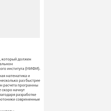
а, который должен
нальном
ого института (МИФИ).
ная математика и
несколько раз быстрее
ам расчета программы
 скоро начнут
лагодаря разработке
фотоники современные
 частоты