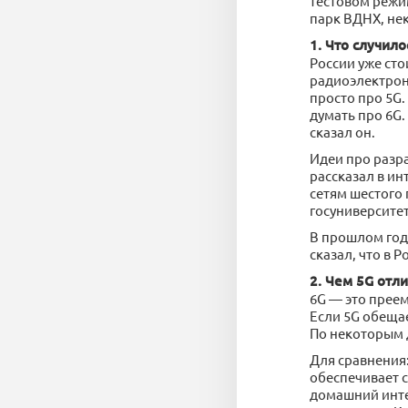
тестовом режи
парк ВДНХ, не
1. Что случило
России уже сто
радиоэлектрон
просто про 5G.
думать про 6G.
сказал он.
Идеи про разра
рассказал в ин
сетям шестого 
госуниверситет
В прошлом год
сказал, что в 
2. Чем 5G отли
6G — это преем
Если 5G обещае
По некоторым 
Для сравнения:
обеспечивает с
домашний интер