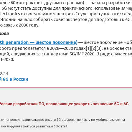
 более 60 контрактов с другими странами) — начала разработки.
 6G могут стать доступны для практического использования чер
lectronics в своем научном центре в Сеуле приступила к исслед
Японии начало собирать совет экспертов для подготовки к 6G
 связь к 2030 году.
лова
ixth generation — шестое поколение)
— шестое поколение моб
рого предполагается в 2028—2030 годах[1][2][3], на основе ст
ий, следующих за стандартами 5G/IMT-2020. В ряде случаев и
T-2030.
2:24
й 6G в России