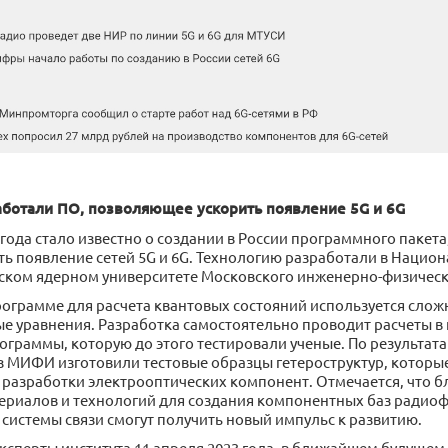
аботали ПО, позволяющее ускорить появление 5G и 6G
 года стало известно о создании в России программного пакет
ть появление сетей 5G и 6G. Технологию разработали в Нацио
ском ядерном университете Московского инженерно-физическ
рограмме для расчета квантовых состояний используется слож
е уравнения. Разработка самостоятельно проводит расчеты в 
ограммы, которую до этого тестировали ученые. По результат
з МИФИ изготовили тестовые образцы гетероструктур, которые
 разработки электрооптических компонент. Отмечается, что б
ериалов и технологий для создания компонентных баз радио
системы связи смогут получить новый импульс к развитию.
ксперты института 11 апреля 2023 года, в ближайшем будущем