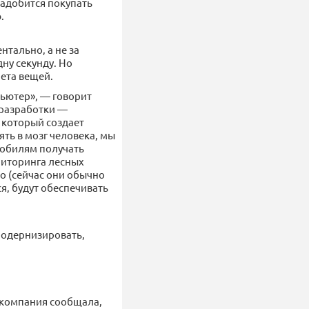
надобится покупать
.
нтально, а не за
дну секунду. Но
нета вещей.
ьютер», — говорит
 разработки —
 который создает
ять в мозг человека, мы
мобилям получать
ниторинга лесных
о (сейчас они обычно
ся, будут обеспечивать
 модернизировать,
 компания сообщала,