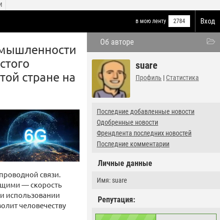
И
Вход
в мою ленту
2784
Об авторе
ромышленности
стого
suare
той стране на
Профиль
|
Статистика
Последние добавленные новости
Одобренные новости
Френдлента последних новостей
Последние комментарии
Личные данные
проводной связи.
Имя: suare
ющими — скорость
при использовании
Репутация:
волит человечеству