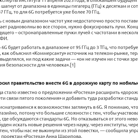
шагнут от диапазона в единицы гигагерц (ГГц) к десяткам и сот
7 ГГц, то для 6G потребуется уже более 70 ГГц.
ь с новым диапазоном частот уже недостаточно просто постав
кает радиоволны во все сторон, нужно фокусировать лучи. Ко
ущего – остронаправленные пучки лучей с частотами в несколь
ИФИ.
 6G будет работать в диапазоне от 95 ГГц до 3 ТГц, что потребу
, как объяснил «Коммерсанту» источник на телеком-рынке, те
выделялся, ни под какие задачи — «он не изучен ни с точки зр
ния безопасности для человека».[1]
осил правительство внести 6G в дорожную карту по мобиль
да стало известно о предложении «Ростеха» расширить «дорож
и связи пятого поколения» и добавить туда разработки станда
сматриваемся к возможностям заглянуть в 6G. Я понимаю, что 
зийно, потому что большие сложности с тем, чтобы участвоват
 где обсуждаются стандарты 6G. Но отказываться от этого нев
удем искать новые решения через науку, через институты, чер
 тем, чтобы нас не выкинули из этой повестки, — сообщила у
проектам «Ростеха» Анна Шарипова.