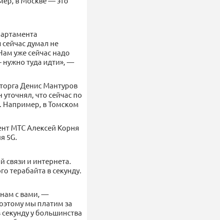
ер, в Москве — это
епартамента
сейчас думал не
Нам уже сейчас надо
 нужно туда идти», —
мторга Денис Мантуров
 уточнял, что сейчас по
. Например, в Томском
ент МТС Алексей Корня
я 5G.
 связи и интернета.
го терабайта в секунду.
 нам с вами, —
Поэтому мы платим за
 секунду у большинства