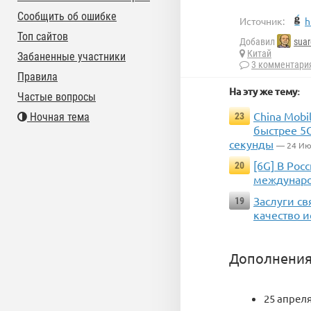
Сообщить об ошибке
Источник:
h
Топ сайтов
Добавил
suar
Китай
Забаненные участники
3 комментари
Правила
На эту же тему:
Частые вопросы
China Mobi
Ночная тема
23
быстрее 5G
секунды
— 24 Ию
[6G] В Ро
20
междунаро
Заслуги св
19
качество 
Дополнения
25 апреля