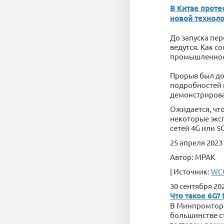
В Китае проте
новой технол
До запуска пер
ведутся. Как с
промышленности
Прорыв был до
подробностей н
демонстрировал
Ожидается, что
некоторые эксп
сетей 4G или 
25 апреля 2023 
Автор: MPAK
| Источник:
WCC
30 сентября 202
Что такое 6G? 
В Минпромторге
большинстве ст