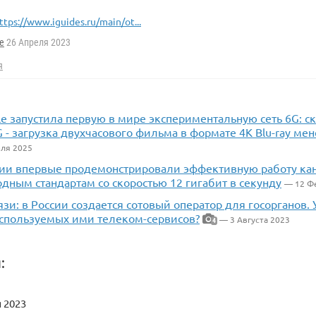
ttps://www.iguides.ru/main/ot...
e
26 Апреля 2023
я
le запустила первую в мире экспериментальную сеть 6G: ск
 - загрузка двухчасового фильма в формате 4K Blu-ray мен
ля 2025
ссии впервые продемонстрировали эффективную работу кан
дным стандартам со скоростью 12 гигабит в секунду
— 12 Ф
язи: в России создается сотовый оператор для госорганов.
используемых ими телеком-сервисов?
— 3 Августа 2023
4
:
 2023