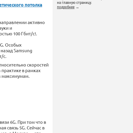
на главную страницу.
етического потолка
подробнее
→
 направлении активно
ауки и
стью 100 Гбит/с!.
6G. Особых
т назад Samsung
/с.
относительно скоростей
а практике в рамках
м максимумам.
язи 6G. При том что в
я связь 5G. Сейчас в