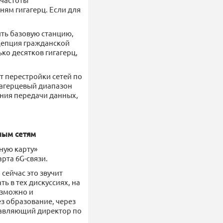
ням гигагерц. Если для
ить базовую станцию,
нцепция гражданской
ко десятков гигагерц,
ет перестройки сетей по
рагерцевый диапазон
ения передачи данных,
ным сетям
ную карту»
рта 6G-связи.
сейчас это звучит
ь в тех дискуссиях, на
озможно и
ез образование, через
правляющий директор по