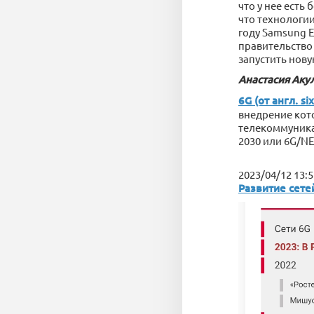
что у нее есть
что технологии
году Samsung E
правительство 
запустить новую
Анастасия Аку
6G (от англ. s
внедрение кото
телекоммуникац
2030 или 6G/NE
2023/04/12 13:5
Развитие сете