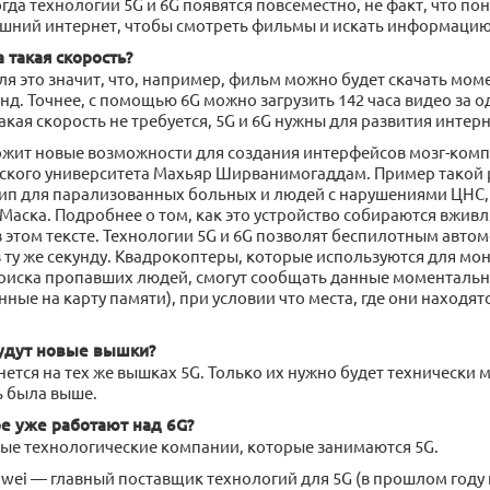
гда технологии 5G и 6G появятся повсеместно, не факт, что по
шний интернет, чтобы смотреть фильмы и искать информацию
 такая скорость?
я это значит, что, например, фильм можно будет скачать моме
нд. Точнее, с помощью 6G можно загрузить 142 часа видео за о
кая скорость не требуется, 5G и 6G нужны для развития интер
ожит новые возможности для создания интерфейсов мозг-комп
ского университета Махьяр Ширванимогаддам. Пример такой
ип для парализованных больных и людей с нарушениями ЦНС,
Маска. Подробнее о том, как это устройство собираются вживл
 этом тексте. Технологии 5G и 6G позволят беспилотным авто
 ту же секунду. Квадрокоптеры, которые используются для мо
оиска пропавших людей, смогут сообщать данные моментальн
ные на карту памяти), при условии что места, где они находят
будут новые вышки?
нется на тех же вышках 5G. Только их нужно будет технически
ь была выше.
ре уже работают над 6G?
ные технологические компании, которые занимаются 5G.
wei — главный поставщик технологий для 5G (в прошлом году