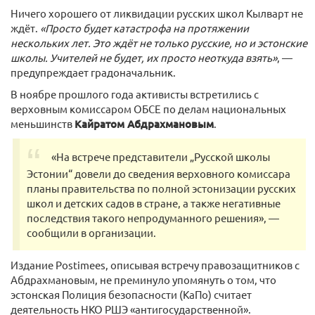
Ничего хорошего от ликвидации русских школ Кылварт не
ждёт.
«Просто будет катастрофа на протяжении
нескольких лет. Это ждёт не только русские, но и эстонские
школы. Учителей не будет, их просто неоткуда взять»
, —
предупреждает градоначальник.
В ноябре прошлого года активисты встретились с
верховным комиссаром ОБСЕ по делам национальных
меньшинств
Кайратом Абдрахмановым
.
«На встрече представители „Русской школы
Эстонии“ довели до сведения верховного комиссара
планы правительства по полной эстонизации русских
школ и детских садов в стране, а также негативные
последствия такого непродуманного решения», —
сообщили в организации.
Издание Postimees, описывая встречу правозащитников с
Абдрахмановым, не преминуло упомянуть о том, что
эстонская Полиция безопасности (КаПо) считает
деятельность НКО РШЭ «антигосударственной».