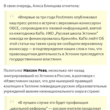
В свою очередь, Алиса Блинцова отметила:
«Впервые за три года Postimees опубликовал
наш пресс-релиз о встрече c верховным комиссаром
ОБСЕ, сопроводив его лживой информацией, взятой
из ежегодника КаПо. НКО „Русская школа Эстонии“
никогда не финансировалась Кремлём. КаПо лжёт! Об
этой статье мы также сразу же сообщили верховному
комиссару — в подтверждение наших слов о том, что
правозащитная деятельность в Эстонии преследуется
государственными властями».
Политолог
Максим Рева
, несколько лет назад
эмигрировавший из Эстонии в Россию, в разговоре с
«Известиями» сказал, что для нынешней правящей
коалиции в Таллине ликвидация русских образовательных
учреждений важнее межнационального мира в стране:
«В лучшем случае это будет профанация
„школьной реформы“ — русские учителя продолжат