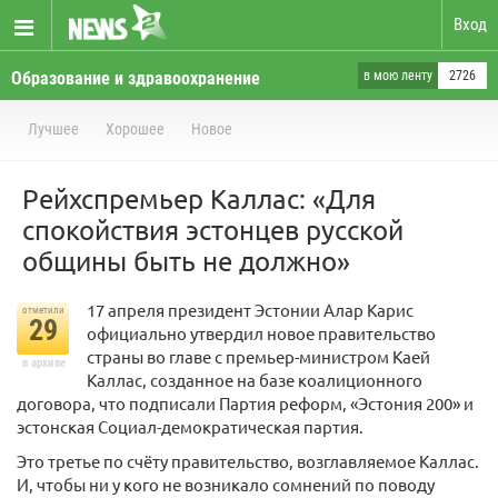
Вход
Образование и здравоохранение
в мою ленту
2726
Лучшее
Хорошее
Новое
Рейхспремьер Каллас: «Для
спокойствия эстонцев русской
общины быть не должно»
17 апреля президент Эстонии Алар Карис
отметили
29
официально утвердил новое правительство
страны во главе с премьер-министром Каей
в архиве
Каллас, созданное на базе коалиционного
договора, что подписали Партия реформ, «Эстония 200» и
эстонская Социал-демократическая партия.
Это третье по счёту правительство, возглавляемое Каллас.
И, чтобы ни у кого не возникало сомнений по поводу