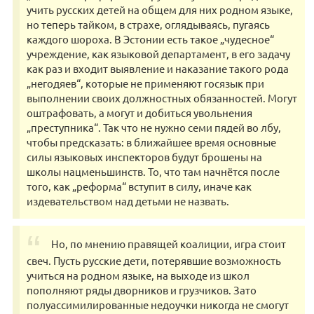
учить русских детей на общем для них родном языке,
но теперь тайком, в страхе, оглядываясь, пугаясь
каждого шороха. В Эстонии есть такое „чудесное“
учреждение, как языковой департамент, в его задачу
как раз и входит выявление и наказание такого рода
„негодяев“, которые не применяют госязык при
выполнении своих должностных обязанностей. Могут
оштрафовать, а могут и добиться увольнения
„преступника“. Так что не нужно семи пядей во лбу,
чтобы предсказать: в ближайшее время основные
силы языковых инспекторов будут брошены на
школы нацменьшинств. То, что там начнётся после
того, как „реформа“ вступит в силу, иначе как
издевательством над детьми не назвать.
Но, по мнению правящей коалиции, игра стоит
свеч. Пусть русские дети, потерявшие возможность
учиться на родном языке, на выходе из школ
пополняют ряды дворников и грузчиков. Зато
полуассимилированные недоучки никогда не смогут