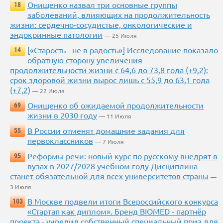
Онищенко назвал три основные группы
18
заболеваний, влияющих на продолжительность
жизни: сердечно-сосудистые, онкологические и
эндокринные патологии
— 25 Июля
[«Старость - не в радость»] Исследование показало
14
обратную сторону увеличения
продолжительности жизни с 64,6 до 73,8 года (+9,2):
срок здоровой жизни вырос лишь с 55,9 до 63,1 года
(+7,2)
— 22 Июля
Онищенко об ожидаемой продолжительности
69
жизни в 2030 году
— 11 Июля
В России отменят домашние задания для
55
первоклассников
— 7 Июля
Реформы речи: новый курс по русскому внедрят в
95
вузах в 2027/2028 учебном году Дисциплина
станет обязательной для всех университетов страны
—
3 Июля
В Москве подвели итоги Всероссийского конкурса
103
«Стартап как диплом». Бренд BIOMED - партнёр
проекта - учредил собственный специальный приз для