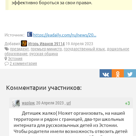
эффективно бороться за свои права».
Источник:
https://eadaily.com/ru/news/20...
Добавил
Игорь Иванов 39114
19 Апреля 2023
президент
,
премьер-министр
,
государственный язык
,
дошкольное
образование
,
русская община
Эстония
2 комментария
Комментарии участников:
waplaw
, 20 Апреля 2023 ,
url
+3
Детишек жалко( Может организовать, на нашей
территории и рядом с границей, два-три школьных
интерната для русскоязычных детей из Эстонии.
Чтобы родители имели возможность отвозить детей