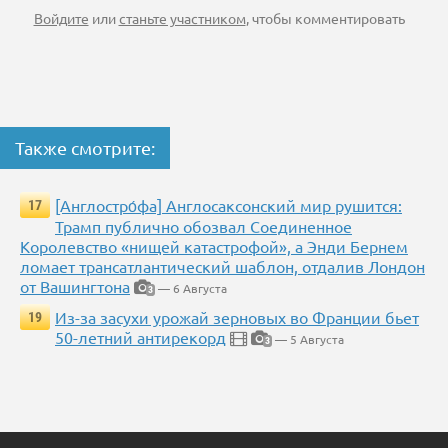
Войдите
или
станьте участником
, чтобы комментировать
Также смотрите:
[Англостро́фа] Англосаксонский мир рушится:
17
Трамп публично обозвал Соединенное
Королевство «нищей катастрофой», а Энди Бернем
ломает трансатлантический шаблон, отдалив Лондон
от Вашингтона
— 6 Августа
3
Из-за засухи урожай зерновых во Франции бьет
19
50-летний антирекорд
— 5 Августа
3