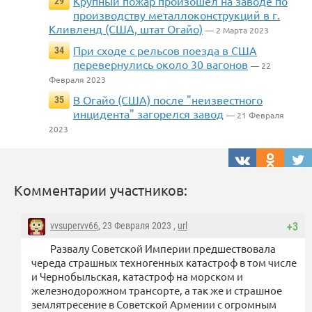
Крупный пожар произошел на заводе по
29
производству металлоконструкций в г.
Кливленд (США, штат Огайо)
— 2 Марта 2023
При сходе с рельсов поезда в США
34
перевернулись около 30 вагонов
— 22
Февраля 2023
В Огайо (США) после "неизвестного
35
инцидента" загорелся завод
— 21 Февраля
2023
Комментарии участников:
vvsupervv66
, 23 Февраля 2023 ,
url
+3
Развалу Советской Империи предшествовала
череда страшных техногенных катастроф в том числе
и Чернобыльская, катастроф на морском и
железнодорожном трансорте, а так же и страшное
землятресение в Советской Армении с огромным