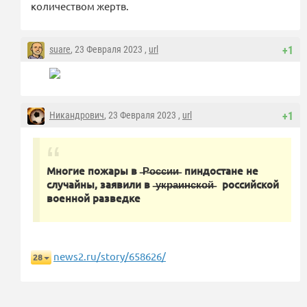
количеством жертв.
suare
, 23 Февраля 2023 ,
url
+1
Никандрович
, 23 Февраля 2023 ,
url
+1
Многие пожары в ̶Р̶о̶с̶с̶и̶и̶ пиндостане не
случайны, заявили в ̶у̶к̶р̶а̶и̶н̶с̶к̶о̶й̶ российской
военной разведке
news2.ru/story/658626/
28