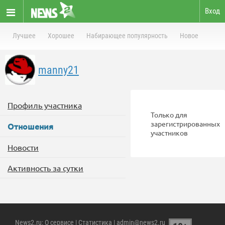
Вход
Лучшее
Хорошее
Набирающее популярность
Новое
manny21
Профиль участника
Только для
зарегистрированных
Отношения
участников
Новости
Активность за сутки
News2.ru
:
О сервисе
|
Статистика
| admin@news2.ru