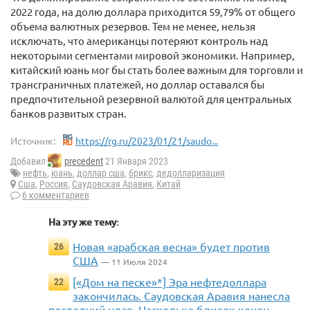
2022 года, на долю доллара приходится 59,79% от общего
объема валютных резервов. Тем не менее, нельзя
исключать, что американцы потеряют контроль над
некоторыми сегментами мировой экономики. Например,
китайский юань мог бы стать более важным для торговли и
трансграничных платежей, но доллар оставался бы
предпочтительной резервной валютой для центральных
банков развитых стран.
Источник:
https://rg.ru/2023/01/21/saudo...
Добавил
precedent
21 Января 2023
нефть
,
юань
,
доллар сша
,
брикс
,
дедолларизация
Сша
,
Россия
,
Саудовская Аравия
,
Китай
6 комментариев
На эту же тему:
Новая «арабская весна» будет против
26
США
— 11 Июля 2024
[«Дом на песке»*] Эра нефтедоллара
22
закончилась. Саудовская Аравия нанесла
последний удар. Насколько близок конец