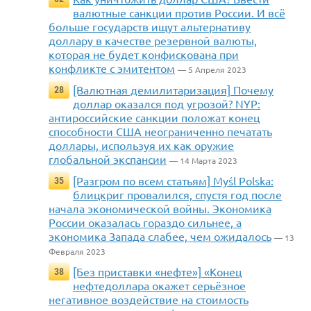
валютные санкции против России. И всё
больше государств ищут альтернативу
доллару в качестве резервной валюты,
которая не будет конфискована при
конфликте с эмитентом
— 5 Апреля 2023
[Валютная демилитаризация] Почему
28
доллар оказался под угрозой? NYP:
антироссийские санкции положат конец
способности США неограниченно печатать
доллары, используя их как оружие
глобальной экспансии
— 14 Марта 2023
[Разгром по всем статьям] Myśl Polska:
35
блицкриг провалился, спустя год после
начала экономической войны. Экономика
России оказалась гораздо сильнее, а
экономика Запада слабее, чем ожидалось
— 13
Февраля 2023
[Без приставки «нефте»] «Конец
38
нефтедоллара окажет серьёзное
негативное воздействие на стоимость