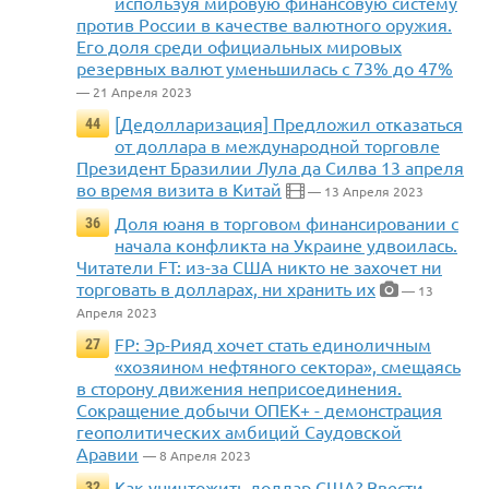
используя мировую финансовую систему
против России в качестве валютного оружия.
Его доля среди официальных мировых
резервных валют уменьшилась с 73% до 47%
— 21 Апреля 2023
[Дедолларизация] Предложил отказаться
44
от доллара в международной торговле
Президент Бразилии Лула да Силва 13 апреля
во время визита в Китай
— 13 Апреля 2023
Доля юаня в торговом финансировании с
36
начала конфликта на Украине удвоилась.
Читатели FT: из-за США никто не захочет ни
торговать в долларах, ни хранить их
— 13
Апреля 2023
FP: Эр-Рияд хочет стать единоличным
27
«хозяином нефтяного сектора», смещаясь
в сторону движения неприсоединения.
Сокращение добычи ОПЕК+ - демонстрация
геополитических амбиций Саудовской
Аравии
— 8 Апреля 2023
Как уничтожить доллар США? Ввести
32