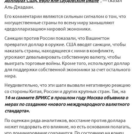
долларах США, евро или саудовском риале
", — сказал
Аль-Джадаан.
Его комментарии являются сильным сигналом о том, что
могущественные страны по всему миру замышляют
«дедолларизацию» мировой экономики.
Санкции против России показали, что Вашингтон
превратил доллар в оружие. США вводят санкции, чтобы
наказать страны, находящиеся с ними в конфликте,
угрожают девальвировать собственную валюту, чтобы
выиграть торговые войны. Кроме того, используют доллар
для поддержки собственной экономики за счет остального
мира.
Неудивительно, что эти шаги вызвали негативную реакцию
со стороны Китая, России и других крупных стран. Так, на
14-м саммите БРИКС в прошлом году Москва объявила о
мерах по созданию «нового международного валютного
стандарта».
По оценкам ряда аналитиков, восстание против доллара
может подорвать его влияние, но есть основания полагать,
что доминирование сохранится. По состоянию на конец