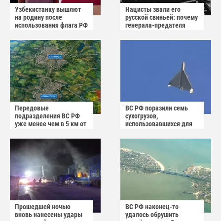
Узбекистанку вышлют
Нацисты звали его
на родину после
русской свиньей: почему
использования флага РФ
генерала-предателя
как коврика
Власова казнили без
публичного суда
Передовые
ВС РФ поразили семь
подразделения ВС РФ
сухогрузов,
уже менее чем в 5 км от
использовавшихся для
Краматорска и
снабжения ВСУ
Славянска
Прошедшей ночью
ВС РФ наконец-то
вновь нанесены удары
удалось обрушить