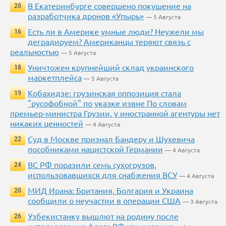
В Екатеринбурге совершено покушение на
20
разработчика дронов «Упырь»
— 5 Августа
Есть ли в Америке умные люди? Неужели мы
16
деградируем? Американцы теряют связь с
реальностью
— 5 Августа
Уничтожен крупнейший склад украинского
18
маркетплейса
— 5 Августа
Кобахидзе: грузинская оппозиция стала
19
"русофобной" по указке извне По словам
премьер-министра Грузии, у иностранной агентуры нет
никаких ценностей
— 4 Августа
Суд в Москве признал Бандеру и Шухевича
22
пособниками нацистской Германии
— 4 Августа
ВС РФ поразили семь сухогрузов,
24
использовавшихся для снабжения ВСУ
— 4 Августа
МИД Ирана: Британия, Болгария и Украина
20
сообщили о неучастии в операции США
— 3 Августа
Узбекистанку вышлют на родину после
26