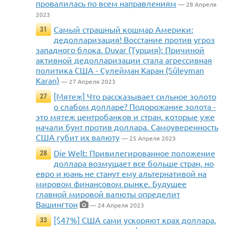
провалилась по всем направлениям
— 28 Апреля
2023
Самый страшный кошмар Америки:
31
дедолларизация! Восстание против угроз
западного блока. Duvar (Турция): Причиной
активной дедолларизации стала агрессивная
политика США - Сулейман Каран (Süleyman
Karan)
— 27 Апреля 2023
[Мятеж] Что рассказывает сильное золото
27
о слабом долларе? Подорожание золота -
это мятеж центробанков и стран, которые уже
начали бунт против доллара. Самоуверенность
США губит их валюту
— 25 Апреля 2023
Die Welt: Привилегированное положение
28
доллара возмущает все больше стран, но
евро и юань не станут ему альтернативой на
мировом финансовом рынке. Будущее
главной мировой валюты определит
Вашингтон
— 24 Апреля 2023
[$47%] США сами ускоряют крах доллара,
33