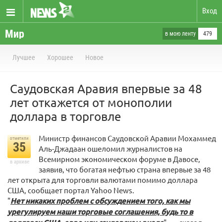
Вход
Мир
в мою ленту
479
Лучшее
Хорошее
Новое
Саудовская Аравия впервые за 48
лет откажется от монополии
доллара в торговле
Министр финансов Саудовской Аравии Мохаммед
отметили
35
Аль-Джадаан ошеломил журналистов на
Всемирном экономическом форуме в Давосе,
в архиве
заявив, что богатая нефтью страна впервые за 48
лет открыта для торговли валютами помимо доллара
США, сообщает портал Yahoo News.
"
Нет никаких проблем с обсуждением того, как мы
урегулируем наши торговые соглашения, будь то в