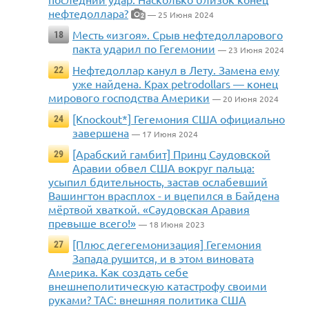
нефтедоллара?
— 25 Июня 2024
2
Месть «изгоя». Срыв нефтедолларового
18
пакта ударил по Гегемонии
— 23 Июня 2024
Нефтедоллар канул в Лету. Замена ему
22
уже найдена. Крах petrodollars — конец
мирового господства Америки
— 20 Июня 2024
[Knockout*] Гегемония США официально
24
завершена
— 17 Июня 2024
[Арабский гамбит] Принц Саудовской
29
Аравии обвел США вокруг пальца:
усыпил бдительность, застав ослабевший
Вашингтон врасплох - и вцепился в Байдена
мёртвой хваткой. «Саудовская Аравия
превыше всего!»
— 18 Июня 2023
[Плюс дегегемонизация] Гегемония
27
Запада рушится, и в этом виновата
Америка. Как создать себе
внешнеполитическую катастрофу своими
руками? TAC: внешняя политика США