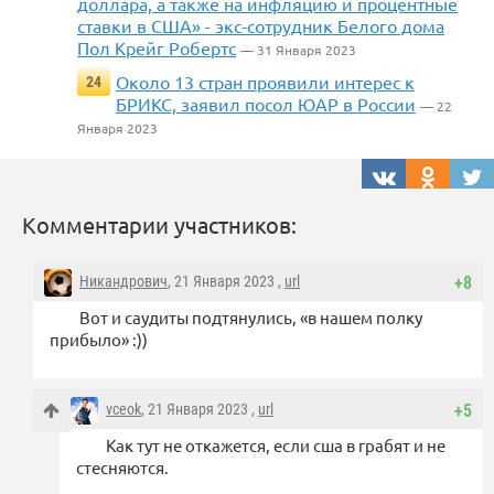
доллара, а также на инфляцию и процентные
ставки в США» - экс-сотрудник Белого дома
Пол Крейг Робертс
— 31 Января 2023
Около 13 стран проявили интерес к
24
БРИКС, заявил посол ЮАР в России
— 22
Января 2023
Комментарии участников:
Никандрович
, 21 Января 2023 ,
url
+8
Вот и саудиты подтянулись, «в нашем полку
прибыло» :))
vceok
, 21 Января 2023 ,
url
+5
Как тут не откажется, если сша в грабят и не
стесняются.