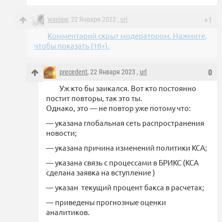
waplaw
, 22 Января 2023 ,
url
+1
Комментарий скрыт модератором. Нажмите,
чтобы показать (18+).
precedent
, 22 Января 2023 ,
url
0
Уж кто бы заикался. Вот кто постоянно
постит повторы, так это ты.
Однако, это — не повтор уже потому что:
— указана глобальная сеть распространения
новости;
— указана причина изменений политики КСА;
— указана связь с процессами в БРИКС (КСА
сделана заявка на вступление )
— указан текущий процент бакса в расчетах;
— приведены прогнозные оценки
аналитиков.