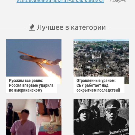
использования флага РФ как коврика
— 3 Августа
Лучшее в категории
Русским все равно:
Отравленные ураном:
Россия впервые ударила
СБУ работает над
по американскому
сокрытием последствий
заводу БПЛА
взрыва в Вишнёвом