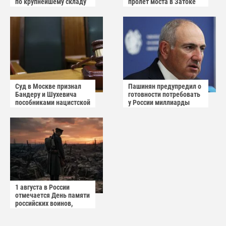
по крупнейшему складу
пролёт моста в Затоке
украинского
Одесской области
маркетплейса Rozetka
Суд в Москве признал
Пашинян предупредил о
Бандеру и Шухевича
готовности потребовать
пособниками нацистской
у России миллиарды
Германии
долларов
1 августа в России
отмечается День памяти
российских воинов,
погибших в Первой
мировой войне 1914–