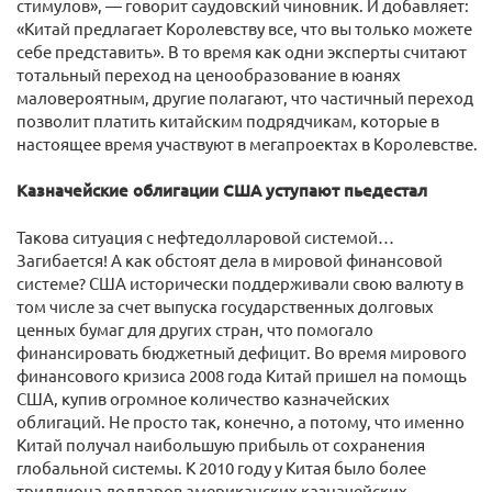
стимулов», — говорит саудовский чиновник. И добавляет:
«Китай предлагает Королевству все, что вы только можете
себе представить». В то время как одни эксперты считают
тотальный переход на ценообразование в юанях
маловероятным, другие полагают, что частичный переход
позволит платить китайским подрядчикам, которые в
настоящее время участвуют в мегапроектах в Королевстве.
Казначейские облигации США уступают пьедестал
Такова ситуация с нефтедолларовой системой…
Загибается! А как обстоят дела в мировой финансовой
системе? США исторически поддерживали свою валюту в
том числе за счет выпуска государственных долговых
ценных бумаг для других стран, что помогало
финансировать бюджетный дефицит. Во время мирового
финансового кризиса 2008 года Китай пришел на помощь
США, купив огромное количество казначейских
облигаций. Не просто так, конечно, а потому, что именно
Китай получал наибольшую прибыль от сохранения
глобальной системы. К 2010 году у Китая было более
триллиона долларов американских казначейских