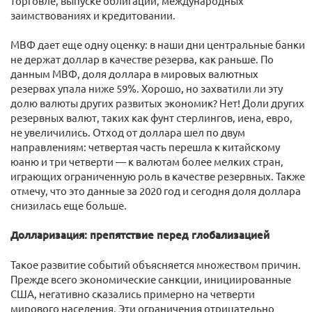
торговле, выпуске облигаций, международных
заимствованиях и кредитовании.
МВФ дает еще одну оценку: в наши дни центральные банки
не держат доллар в качестве резерва, как раньше. По
данным МВФ, доля доллара в мировых валютных
резервах упала ниже 59%. Хорошо, но захватили ли эту
долю валюты других развитых экономик? Нет! Доли других
резервных валют, таких как фунт стерлингов, иена, евро,
не увеличились. Отход от доллара шел по двум
направлениям: четвертая часть перешла к китайскому
юаню и три четверти — к валютам более мелких стран,
играющих ограниченную роль в качестве резервных. Также
отмечу, что это данные за 2020 год и сегодня доля доллара
снизилась еще больше.
Долларизация: препятствие перед глобализацией
Такое развитие событий объясняется множеством причин.
Прежде всего экономические санкции, инициированные
США, негативно сказались примерно на четверти
мирового населения. Эти ограничения отрицательно