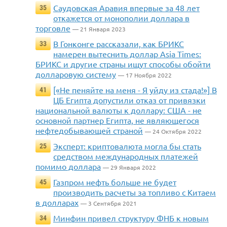
Саудовская Аравия впервые за 48 лет
35
откажется от монополии доллара в
торговле
— 21 Января 2023
В Гонконге рассказали, как БРИКС
33
намерен вытеснить доллар Asia Times:
БРИКС и другие страны ищут способы обойти
долларовую систему
— 17 Ноября 2022
[«Не пеняйте на меня - Я уйду из стада!»] В
41
ЦБ Египта допустили отказ от привязки
национальной валюты к доллару: США - не
основной партнер Египта, не являющегося
нефтедобывающей страной
— 24 Октября 2022
Эксперт: криптовалюта могла бы стать
25
средством международных платежей
помимо доллара
— 29 Января 2022
Газпром нефть больше не будет
45
производить расчеты за топливо с Китаем
в долларах
— 3 Сентября 2021
Минфин привел структуру ФНБ к новым
34