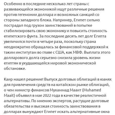
Особенно в последние несколько лет страны с
развивающейся экономикой ищут различные решения
против гегемонии доллара и возможных санкций со
стороны западного блока. Например, Египет сильно
пострадал под грузом заимствований в попытке
стабилизировать свою экономику и повысить стоимость
египетского фунта. За последние десять лет долг Египта
увеличился почти в четыре раза, поскольку страна
неоднократно обращалась за финансовой поддержкой к
таким институтам во главе с США, как МВФ. Выплата этого
долларового долга серьезно снизила уровень жизни
египтян в ухудшающейся мировой экономической
обстановке.
Каир нашел решение! Выпуск долговых облигаций в юанях
для привлечения средств на китайском рынке облигаций,
о чем министр финансов Мухаммад Мааит (Muhamed
Maait) объявил в мае 2022 года в качестве реалистичной
альтернативы. По мнению экспертов, растущие долговые
обязательства и высокая стоимость заимствования в
долларах вынуждают Египет искать альтернативные окна