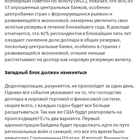
Всемирным советом по золоту (WGC), показал, что 80% из
57 опрошенных центральных банков, особенно
центробанки стран с формирующимся рынком и
развивающейся экономикой, намерены увеличить свои
золотые резервы в течение ближайшего года. В докладе
отмечается, что 42% респондентов в ближайшие пять лет
ожидают снижения доли доллара в общих резервах,
поскольку центральные банки, особенно в странах с
развивающейся экономикой, отныне меньше
рассчитывают на доллар как мировую резервную валюту.
Западный блок должен измениться
Дедолларизация, разумеется, не произойдет за один день.
Однако все события указывают на то, что господство
доллара в мировой торговой и финансовой системе,
скорее всего, с каждым годом будет все больше
расшатываться. Так как же США будут реагировать на
происходящее? Есть два варианта. Первый:
администрация Байдена будет продолжать идти по пути
региональных войн и санкций, что все это время было
невыгодно Соединенным Штатам. И второй: Вашингтон