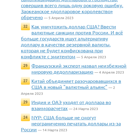
совершив всего лишь одну роковую ошибку.
Заокеанское «долларовое королевство»
обречено
— 5 Апреля 2023
Как уничтожить доллар США? Ввести
32
валютные санкции против России. И всё
больше государств ищут альтернативу
доллару в качестве резервной валюты,
которая не будет конфискована при
конфликте с эмитентом
— 5 Апреля 2023
Французский эксперт назвал неизбежной
29
мировую дедолларизацию
— 4 Апреля 2023
Китай объединяет разочаровавшихся в
27
США в новый "валютный альянс"
— 2
Апреля 2023
Индия и ОАЭ уходят от доллара во
29
взаиморасчетах
— 24 Марта 2023
NYP: США больше не смогут
24
неограниченно печатать доллары из-за
России
— 14 Марта 2023