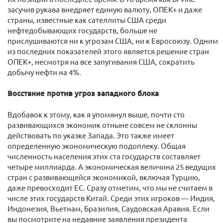
засучив рукава внедряет единую валюту, ОПЕК+ и даже
страны, известные как сателлиты США среди
нефтедобывающих государств, больше не
прислушиваются ни к угрозам США, ни к Евросоюзу. Одним
из последних показателей этого является решение стран
ОПЕК+, несмотря на все запугивания США, сократить
добычу нефти на 4%.
Восстание против угроз западного блока
Вдобавок к этому, как я упомянул выше, почти сто
развивающихся экономик отныне совсем не склонны
действовать по указке Запада. Это также имеет
определенную экономическую подоплеку. Общая
численность населения этих ста государств составляет
четыре миллиарда. А экономическая величина 25 ведущих
стран с развивающейся экономикой, включая Турцию,
даже превосходит ЕС. Сразу отметим, что мы не считаем в
числе этих государств Китай. Среди этих игроков — Индия,
Индонезия, Вьетнам, Бразилия, Саудовская Аравия. Если
вы посмотрите на недавние заявления президента