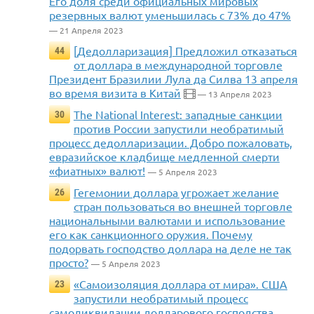
Его доля среди официальных мировых
резервных валют уменьшилась с 73% до 47%
— 21 Апреля 2023
[Дедолларизация] Предложил отказаться
44
от доллара в международной торговле
Президент Бразилии Лула да Силва 13 апреля
во время визита в Китай
— 13 Апреля 2023
The National Interest: западные санкции
30
против России запустили необратимый
процесс дедолларизации. Добро пожаловать,
евразийское кладбище медленной смерти
«фиатных» валют!
— 5 Апреля 2023
Гегемонии доллара угрожает желание
26
стран пользоваться во внешней торговле
национальными валютами и использование
его как санкционного оружия. Почему
подорвать господство доллара на деле не так
просто?
— 5 Апреля 2023
«Самоизоляция доллара от мира». США
23
запустили необратимый процесс
самоликвидации долларового господства,