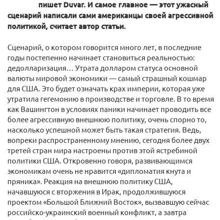
пишет Duvar. И самое главное — этот ужасный
сценарий написали сами американцы своей агрессивной
политикой, считает автор статьи.
Сценарий, о котором говорится много лет, в последние
годы постепенно начинает становиться реальностью:
дедолларизация… Утрата долларом статуса основной
валюты мировой экономики — самый страшный кошмар
для США. Это будет означать крах империи, которая уже
утратила гегемонию в производстве и торговле. В то время
как Вашингтон в условиях паники начинает проводить все
более агрессивную внешнюю политику, очень спорно то,
насколько успешной может быть такая стратегия. Ведь,
вопреки распространенному мнению, сегодня более двух
третей стран мира настроены против этой ястребиной
политики США. Откровенно говоря, развивающимся
экономикам очень не нравится «дипломатия кнута и
пряника». Реакция на внешнюю политику США,
начавшуюся с вторжения в Ирак, продолжившуюся
проектом «Большой Ближний Восток», вызвавшую сейчас
российско-украинский военный конфликт, а завтра