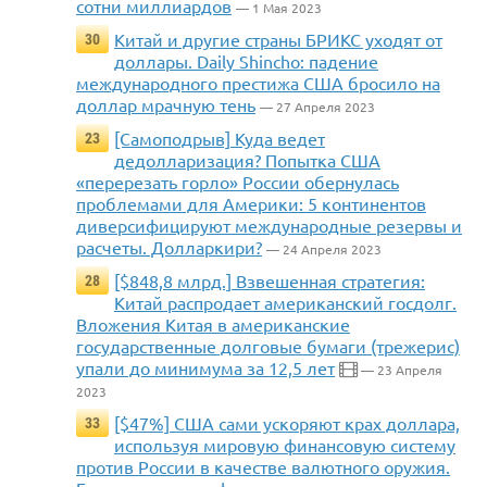
сотни миллиардов
— 1 Мая 2023
Китай и другие страны БРИКС уходят от
30
доллары. Daily Shincho: падение
международного престижа США бросило на
доллар мрачную тень
— 27 Апреля 2023
[Самоподрыв] Куда ведет
23
дедолларизация? Попытка США
«перерезать горло» России обернулась
проблемами для Америки: 5 континентов
диверсифицируют международные резервы и
расчеты. Долларкири?
— 24 Апреля 2023
[$848,8 млрд.] Взвешенная стратегия:
28
Китай распродает американский госдолг.
Вложения Китая в американские
государственные долговые бумаги (трежерис)
упали до минимума за 12,5 лет
— 23 Апреля
2023
[$47%] США сами ускоряют крах доллара,
33
используя мировую финансовую систему
против России в качестве валютного оружия.