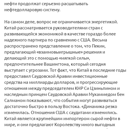
нефти продолжат серьезно расшатывать
нефтедолларовую систему.
На самом деле, вопрос не ограничивается энергетикой.
Китай рассматривается руководителями стран с
развивающейся экономикой в качестве гораздо более
надежного партнера по сравнению с США. Весьма
распространено представление о том, что Пекин,
предлагающий «взаимовыигрышные» решения и
делающий это с помощью «мягкой силы»,
предпочтительнее Вашингтона, который сегодня
выступает с угрозами. Тот факт, что Китай в последние годы
предоставил Саудовской Аравии инвестиционные
средства на миллиарды долларов, и прогрессирующие
отношения между председателем КНР Си Цзиньпином и
наследным принцем Саудовской Аравии Мухаммедом бен
Салманом показывают, что события могут развиваться
достаточно быстро в пользу Востока. «Динамика резко
изменилась. Отношения США с саудитами изменились.
Китай является крупнейшим импортером сырой нефти в
мире, и они предлагают Королевству много выгодных