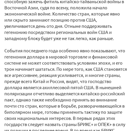
способную зажечь фитиль китайско-тайваньской войны в
Восточной Азии, судя по всему, положила начало
экономической войне. Количество стран, которые явно
или скрыто занимают позицию против США,
увеличивается день ото дня. Отныне поддерживать
гегемонию посредством региональных войн США и
западному блоку будет уже не так легко, как раньше.
События последнего года особенно явно показывают, что
гегемония доллара в мировой торговле и финансовой
системе не может соответствовать условиям эпохи, и его
трон начинает шататься. По мере того, как США становятся
все агрессивнее, реакция усиливается, и многие страны,
прежде всего Китай и Россия, видят, что господство
доллара является ахиллесовой пятой США. В нынешней
поляризации отчетливо выделяется китайско-российский
пакт, однако также необходимо принять во внимание
почти сто стран, которые в борьбе, разворачивающейся в
биполярном мире, готовы применить тактику по защите
своих национальных интересов. В первых рядах этих
государств следует назвать страны БРИКС+ и ОПЕК+ в силу
их позиции в последнее время. В то время как БРИКС