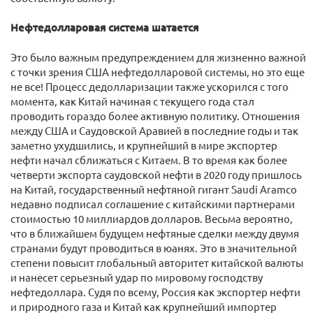
Нефтедолларовая система шатается
Это было важным предупреждением для жизненно важной
с точки зрения США нефтедолларовой системы, но это еще
не все! Процесс дедолларизации также ускорился с того
момента, как Китай начиная с текущего года стал
проводить гораздо более активную политику. Отношения
между США и Саудовской Аравией в последние годы и так
заметно ухудшились, и крупнейший в мире экспортер
нефти начал сближаться с Китаем. В то время как более
четверти экспорта саудовской нефти в 2020 году пришлось
на Китай, государственный нефтяной гигант Saudi Aramco
недавно подписал соглашение с китайскими партнерами
стоимостью 10 миллиардов долларов. Весьма вероятно,
что в ближайшем будущем нефтяные сделки между двумя
странами будут проводиться в юанях. Это в значительной
степени повысит глобальный авторитет китайской валюты
и нанесет серьезный удар по мировому господству
нефтедоллара. Судя по всему, Россия как экспортер нефти
и природного газа и Китай как крупнейший импортер