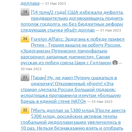
доллара
— 31 Мая 2023
[$4 трлн/2 года] США избежали дефолта,
19
предварительно договорившись поднять
потолок госдолга, но без бюджетных реформ
следующая стычка убъёт доллар
— 31 Мая 2023
Foreign Affairs: Эрдогана к победе привел
34
Путин - Турция вышла на орбиту России.
«Эрдоганизм-Путинизм» триумфально
разгромил западные «ценности». Самая
русская из побед союза Царя с Султаном
—
30 Мая 2023
[Таран] Ну, не дают Путину сражаться в
21
одиночку! Откровенный «бунт»! «Эта
страна» сделала России большой подарок:
исподтишка протаранила изнутри «большую
брешь в единой стене НАТО»
— 25 Мая 2023
[Убить доллар за $300 млрд.]После ареста
32
$300 млрд. российских активов темпы
глобальной дедолларизации увеличились в
10 раз. Нельзя безнаказанно взять и отобрать