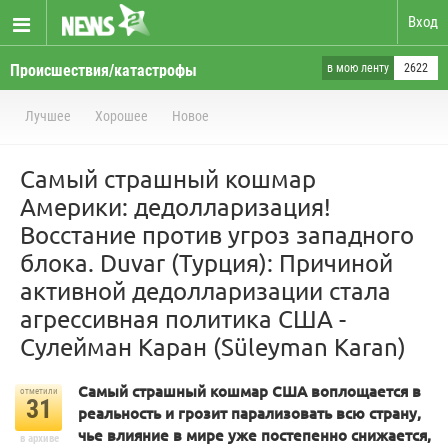
Вход
Происшествия/катастрофы
в мою ленту
2622
Лучшее
Хорошее
Новое
Самый страшный кошмар
Америки: дедолларизация!
Восстание против угроз западного
блока. Duvar (Турция): Причиной
активной дедолларизации стала
агрессивная политика США -
Сулейман Каран (Süleyman Karan)
Самый страшный кошмар США воплощается в
отметили
31
реальность и грозит парализовать всю страну,
чье влияние в мире уже постепенно снижается,
в архиве