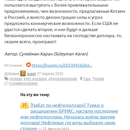
попытается выступить с более привлекательными
предложениями, чем возможности, предлагаемые Китаем
и Россией, и вместо демонстрации силы и угроз
предложить коммерческие возможности. Если США не
удастся сделать второе, и они будут и дальше
бескомпромиссно настаивать на господстве доллара, то,
скорее всего, проиграют!
Автор: Сулейман Каран (Süleyman Karan)
Источник:
https://inosmi.ru/20230426/dol...
Добавил
suare
27 Апреля 2023
доллар
,
курс доллара
,
дедолларизация
Сша
,
Турция
5 комментариев
На эту же тему:
[Набат по нефтедоллару] Турки о
27
расширении БРИКС: настали последние
дни нефтедоллара. Началась война против
доллара! Нефтяные гиганты выбрали свою
сторону
— 27 Августа 2023