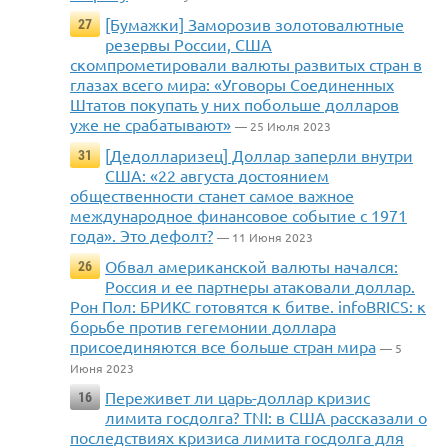
[Бумажки] Заморозив золотовалютные
27
резервы России, США
скомпрометировали валюты развитых стран в
глазах всего мира: «Уговоры Соединенных
Штатов покупать у них побольше долларов
уже не срабатывают»
— 25 Июля 2023
[Дедолларизец] Доллар заперли внутри
31
США: «22 августа достоянием
общественности станет самое важное
международное финансовое событие с 1971
года». Это дефолт?
— 11 Июня 2023
Обвал американской валюты начался:
26
Россия и ее партнеры атаковали доллар.
Рон Пол: БРИКС готовятся к битве. infoBRICS: к
борьбе против гегемонии доллара
присоединяются все больше стран мира
— 5
Июня 2023
Переживет ли царь-доллар кризис
16
лимита госдолга? TNI: в США рассказали о
последствиях кризиса лимита госдолга для