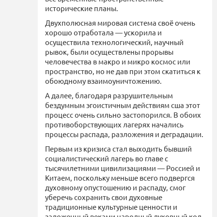
исторические планы.
Двухполюсная мировая система своё очень
хорошо отработала — ускорила и
осуществила технологический, научный
рывок, были осуществлены прорывы
человечества в макро и микро космос или
пространство, но не дав при этом скатиться к
обоюдному взаимоуничтожению.
А далее, благодаря разрушительным
бездумным эгоистичным действиям сша этот
процесс очень сильно застопорился. В обоих
противоборствующих лагерях начались
процессы распада, разложения и деградации.
Первым из кризиса стал выходить бывший
социалистический лагерь во главе с
тысячилетними цивилизациями — Россией и
Китаем, поскольку меньше всего подвергся
духовному опустошению и распаду, смог
уберечь сохранить свои духовные
традиционные культурные ценности и
заложенный веками народный духовный код.