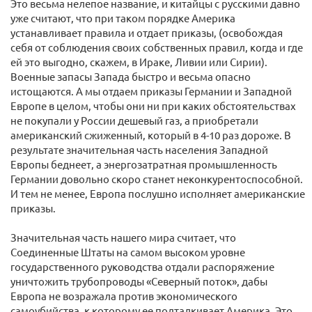
Это весьма нелепое название, и китайцы с русскими давно
уже считают, что при таком порядке Америка
устанавливает правила и отдает приказы, (освобождая
себя от соблюдения своих собственных правил, когда и где
ей это выгодно, скажем, в Ираке, Ливии или Сирии).
Военные запасы Запада быстро и весьма опасно
истощаются. А мы отдаем приказы Германии и Западной
Европе в целом, чтобы они ни при каких обстоятельствах
не покупали у России дешевый газ, а приобретали
американский сжиженный, который в 4-10 раз дороже. В
результате значительная часть населения Западной
Европы беднеет, а энергозатратная промышленность
Германии довольно скоро станет неконкурентоспособной.
И тем не менее, Европа послушно исполняет американские
приказы.
Значительная часть нашего мира считает, что
Соединенные Штаты на самом высоком уровне
государственного руководства отдали распоряжение
уничтожить трубопроводы «Северный поток», дабы
Европа не возражала против экономического
самоубийства, к которому ее подталкивает Америка. Это