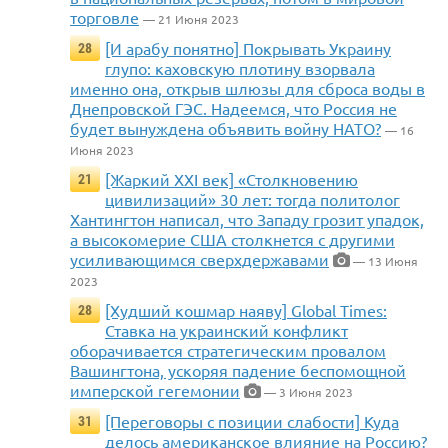
торговле
— 21 Июня 2023
[И арабу понятно] Покрывать Украину
28
глупо: каховскую плотину взорвала
именно она, открыв шлюзы для сброса воды в
Днепровской ГЭС. Надеемся, что Россия не
будет вынуждена объявить войну НАТО?
— 16
Июня 2023
[Жаркий XXI век] «Столкновению
21
цивилизаций» 30 лет: тогда политолог
Хантингтон написал, что Западу грозит упадок,
а высокомерие США столкнется с другими
усиливающимся сверхдержавами
— 13 Июня
2023
[Худший кошмар наяву] Global Times:
28
Ставка на украинский конфликт
оборачивается стратегическим провалом
Вашингтона, ускоряя падение беспомощной
имперской гегемонии
— 3 Июня 2023
[Переговоры с позиции слабости] Куда
31
делось американское влияние на Россию?