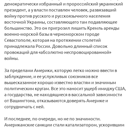
демократически избранный и пророссийский украинский
президент, а у власти поставлен человек, развязавший
войну против русского и русскоязычного населения
восточной Украины, составляющего там подавляющее
большинство. Это он пригрозил лишить Кремль аренды
военно-морской базы в черноморском городе
Севастополе, которая на протяжении столетий
принадлежала России. Довольно длинный список
провокаций для «абсолютно неспровоцированной»
войны.
За пределами Америки, которую легко можно ввести в
заблуждение, и ее услужливых союзников все
вышесказанное хорошо известно властям и значимым
политическим кругам. Все это наносит ущерб имиджу США,
а государства, не находящиеся в вассальной зависимости
от Вашингтона, отказываются доверять Америке и
сотрудничать с ней.
И последнее, по очереди, но не по значимости.
Американские санкции стали катализатором, ускорившим