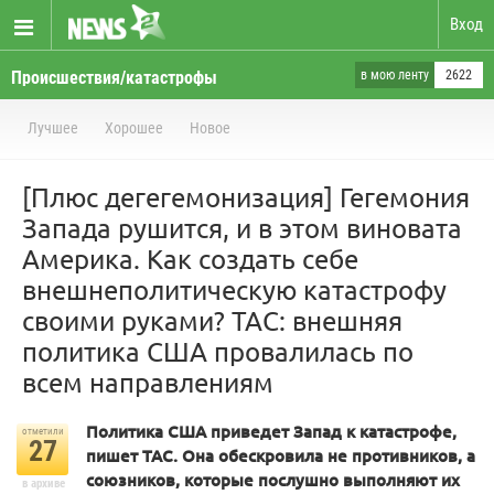
Вход
Происшествия/катастрофы
в мою ленту
2622
Лучшее
Хорошее
Новое
[Плюс дегегемонизация] Гегемония
Запада рушится, и в этом виновата
Америка. Как создать себе
внешнеполитическую катастрофу
своими руками? TAC: внешняя
политика США провалилась по
всем направлениям
Политика США приведет Запад к катастрофе,
отметили
27
пишет TAC. Она обескровила не противников, а
союзников, которые послушно выполняют их
в архиве