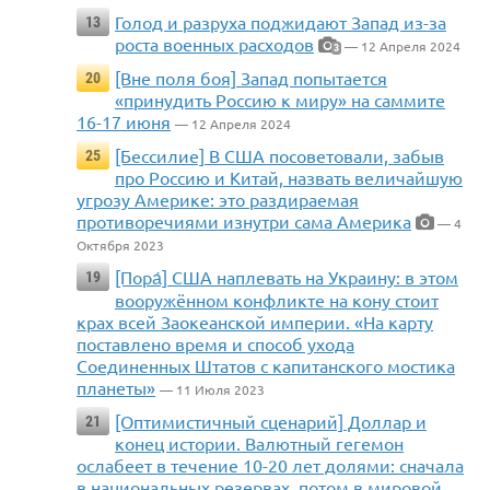
Голод и разруха поджидают Запад из-за
13
роста военных расходов
— 12 Апреля 2024
3
[Вне поля боя] Запад попытается
20
«принудить Россию к миру» на саммите
16-17 июня
— 12 Апреля 2024
[Бессилие] В США посоветовали, забыв
25
про Россию и Китай, назвать величайшую
угрозу Америке: это раздираемая
противоречиями изнутри сама Америка
— 4
Октября 2023
[Пора́] США наплевать на Украину: в этом
19
вооружённом конфликте на кону стоит
крах всей Заокеанской империи. «На карту
поставлено время и способ ухода
Соединенных Штатов с капитанского мостика
планеты»
— 11 Июля 2023
[Оптимистичный сценарий] Доллар и
21
конец истории. Валютный гегемон
ослабеет в течение 10-20 лет долями: сначала
в национальных резервах, потом в мировой