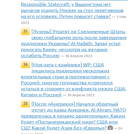
Responsible Statecraft: у Вашингтона нет
рычагов усадить Москву за стол переговоров
на его условиях. Путин повысит ставки?
— 3 Мая
2023
[Лузеры] Утратят ли Соединенные Штаты
31
свою глобальную роль после завершения
поддержки Украины? Al Hadath: Запад устал
помогать Киеву, несмотря на желание
ослабить Россию
— 30 Апреля 2023
[Моя-хата-с-крайники] WP: США
36
лишились поддержки нескольких
влиятельных стран в противостоянии с
Россией: многие государства «стремятся
остаться в стороне» от конфликта между США,
Китаем и Россией
— 30 Апреля 2023
[После «Америки»] Начался обратный
25
отсчет до краха Америки. Al Ahram: НАТО
превратилась в «альянс разделенных». Каким
будет «Постамериканский мир»? США или
СШ? Какой будет Азия без «Европы»?
— 24