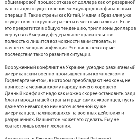
общемировой процесс отказа от доллара как от резервной
валюты для осуществления международных финансовых
операций. Такие страны как Китай, Индия и Бразилия уже
осуществляют крупные расчеты в местных валютах. Если
это превратится в общую тенденцию, триллионы долларов
вернутся в Америку, федеральное правительство
полностью лишится возможности заимствовать, и
начнется мощная инфляция. Это лишь некоторые
последствия такого развития ситуации.
Вооруженный конфликт на Украине, усердно разжигаемый
американским военно-промышленным комплексом и
Госдепартаментом, в котором преобладают неоконы, не
принесет американскому народу ничего хорошего.
Данный конфликт надо как можно скорее остановить ради
блага народа нашей страны и ради самих украинцев, пусть
даже это невыгодно немногочисленной кучке
американцев, наживающихся на военных действиях и
разрушениях. Вашингтон может это сделать. Ему не
хватает лишь воли и желания.
Автор статьи: Джаред Питерсон (Jared Peterson)