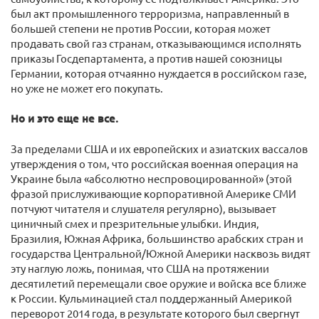
был акт промышленного терроризма, направленный в
большей степени не против России, которая может
продавать свой газ странам, отказывающимся исполнять
приказы Госдепартамента, а против нашей союзницы
Германии, которая отчаянно нуждается в российском газе,
но уже не может его покупать.
Но и это еще не все.
За пределами США и их европейских и азиатских вассалов
утверждения о том, что российская военная операция на
Украине была «абсолютно неспровоцированной» (этой
фразой прислуживающие корпоративной Америке СМИ
потчуют читателя и слушателя регулярно), вызывает
циничный смех и презрительные улыбки. Индия,
Бразилия, Южная Африка, большинство арабских стран и
государства Центральной/Южной Америки насквозь видят
эту наглую ложь, понимая, что США на протяжении
десятилетий перемещали свое оружие и войска все ближе
к России. Кульминацией стал поддержанный Америкой
переворот 2014 года, в результате которого был свергнут