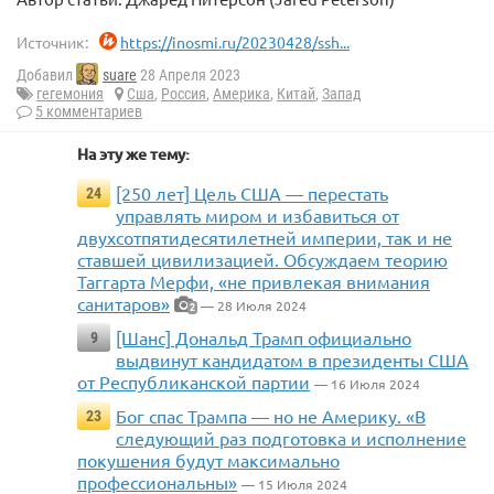
Источник:
https://inosmi.ru/20230428/ssh...
Добавил
suare
28 Апреля 2023
гегемония
Сша
,
Россия
,
Америка
,
Китай
,
Запад
5 комментариев
На эту же тему:
[250 лет] Цель США — перестать
24
управлять миром и избавиться от
двухсотпятидесятилетней империи, так и не
ставшей цивилизацией. Обсуждаем теорию
Таггарта Мерфи, «не привлекая внимания
санитаров»
— 28 Июля 2024
2
[Шанс] Дональд Трамп официально
9
выдвинут кандидатом в президенты США
от Республиканской партии
— 16 Июля 2024
Бог спас Трампа — но не Америку. «В
23
следующий раз подготовка и исполнение
покушения будут максимально
профессиональны»
— 15 Июля 2024