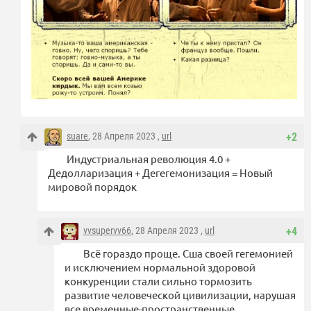
suare
, 28 Апреля 2023 ,
url
+2
Индустриальная революция 4.0 +
Дедолларизация + Дегегемонизация = Новый
мировой порядок
vvsupervv66
, 28 Апреля 2023 ,
url
+4
Всё гораздо проще. Сша своей гегемонией
и исключением нормальной здоровой
конкуренции стали сильно тормозить
развитие человеческой цивилизации, нарушая
все временные-пространственные