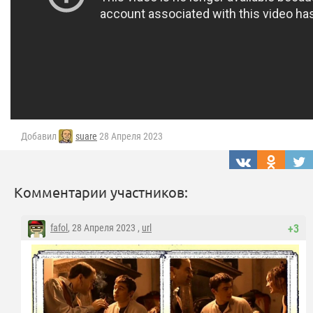
Добавил
suare
28 Апреля 2023
Комментарии участников:
fafol
, 28 Апреля 2023 ,
url
+3