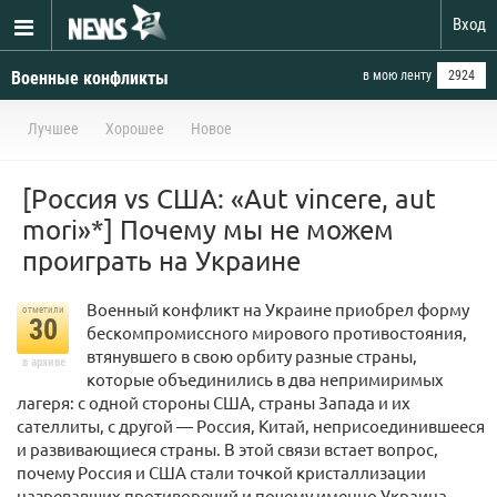
Вход
Военные конфликты
в мою ленту
2924
Лучшее
Хорошее
Новое
[Россия vs США: «Аut vincere, aut
mori»*] Почему мы не можем
проиграть на Украине
Военный конфликт на Украине приобрел форму
отметили
30
бескомпромиссного мирового противостояния,
втянувшего в свою орбиту разные страны,
в архиве
которые объединились в два непримиримых
лагеря: с одной стороны США, страны Запада и их
сателлиты, с другой ― Россия, Китай, неприсоединившееся
и развивающиеся страны. В этой связи встает вопрос,
почему Россия и США стали точкой кристаллизации
назревавших противоречий и почему именно Украина