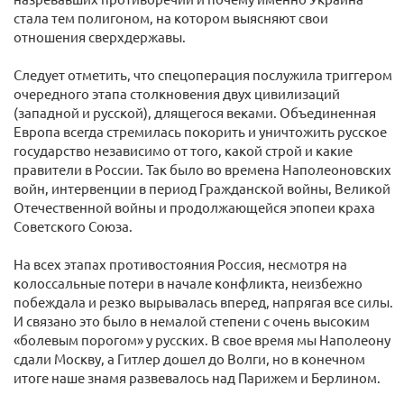
стала тем полигоном, на котором выясняют свои
отношения сверхдержавы.
Следует отметить, что спецоперация послужила триггером
очередного этапа столкновения двух цивилизаций
(западной и русской), длящегося веками. Объединенная
Европа всегда стремилась покорить и уничтожить русское
государство независимо от того, какой строй и какие
правители в России. Так было во времена Наполеоновских
войн, интервенции в период Гражданской войны, Великой
Отечественной войны и продолжающейся эпопеи краха
Советского Союза.
На всех этапах противостояния Россия, несмотря на
колоссальные потери в начале конфликта, неизбежно
побеждала и резко вырывалась вперед, напрягая все силы.
И связано это было в немалой степени с очень высоким
«болевым порогом» у русских. В свое время мы Наполеону
сдали Москву, а Гитлер дошел до Волги, но в конечном
итоге наше знамя развевалось над Парижем и Берлином.