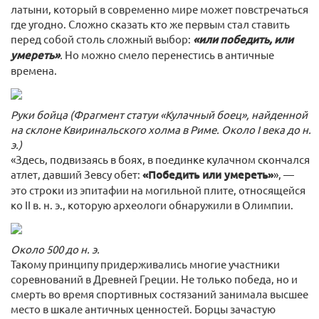
латыни, который в современно мире может повстречаться
где угодно. Сложно сказать кто же первым стал ставить
перед собой столь сложный выбор:
«или победить, или
умереть»
.
Но можно смело перенестись в античные
времена.
Руки бойца (Фрагмент статуи «Кулачный боец», найденной
на склоне Квиринальского холма в Риме. Около I века до н.
э.)
«Здесь, подвизаясь в боях, в поединке кулачном скончался
атлет, давший Зевсу обет:
«Победить или умереть»
», —
это строки из эпитафии на могильной плите, относящейся
ко II в. н. э., которую археологи обнаружили в Олимпии.
Около 500 до н. э.
Такому принципу придерживались многие участники
соревнований в Древней Греции. Не только победа, но и
смерть во время спортивных состязаний занимала высшее
место в шкале античных ценностей. Борцы зачастую