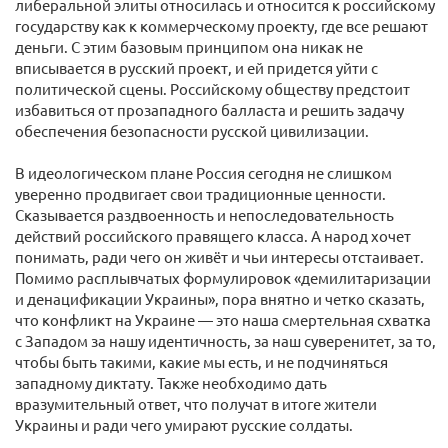
либеральной элиты относилась и относится к российскому
государству как к коммерческому проекту, где все решают
деньги. С этим базовым принципом она никак не
вписывается в русский проект, и ей придется уйти с
политической сцены. Российскому обществу предстоит
избавиться от прозападного балласта и решить задачу
обеспечения безопасности русской цивилизации.
В идеологическом плане Россия сегодня не слишком
уверенно продвигает свои традиционные ценности.
Сказывается раздвоенность и непоследовательность
действий российского правящего класса. А народ хочет
понимать, ради чего он живёт и чьи интересы отстаивает.
Помимо расплывчатых формулировок «демилитаризации
и денацификации Украины», пора внятно и четко сказать,
что конфликт на Украине ― это наша смертельная схватка
с Западом за нашу идентичность, за наш суверенитет, за то,
чтобы быть такими, какие мы есть, и не подчиняться
западному диктату. Также необходимо дать
вразумительный ответ, что получат в итоге жители
Украины и ради чего умирают русские солдаты.