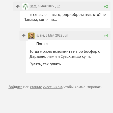
sant
, 8 Мая 2022 ,
url
+2
в смысле — выгодоприобретатель кто? не
Панама, конечно...
suare
, 8 Мая 2022 ,
url
+4
Понял.
Тогда можно вспомнить и про Босфор с
Дарданеллами и Суэцким до кучи.
Гулять, так гулять.
Войдите
или
станьте участником
, чтобы комментировать