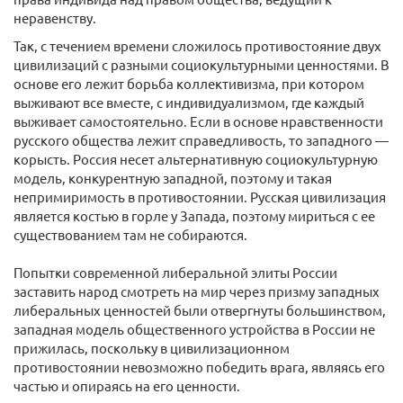
неравенству.
Так, с течением времени сложилось противостояние двух
цивилизаций с разными социокультурными ценностями. В
основе его лежит борьба коллективизма, при котором
выживают все вместе, с индивидуализмом, где каждый
выживает самостоятельно. Если в основе нравственности
русского общества лежит справедливость, то западного ―
корысть. Россия несет альтернативную социокультурную
модель, конкурентную западной, поэтому и такая
непримиримость в противостоянии. Русская цивилизация
является костью в горле у Запада, поэтому мириться с ее
существованием там не собираются.
Попытки современной либеральной элиты России
заставить народ смотреть на мир через призму западных
либеральных ценностей были отвергнуты большинством,
западная модель общественного устройства в России не
прижилась, поскольку в цивилизационном
противостоянии невозможно победить врага, являясь его
частью и опираясь на его ценности.