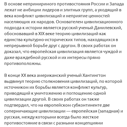
В основе непримиримого противостояния России и Запада
лежат не амбиции лидеров и элитных групп, а уходящий в
века конфликт цивилизаций и неприятие ценностей
населяющих их народов. Основателем цивилизационного
подхода к истории является русский ученый Данилевский,
обосновавший в XIX веке теорию цивилизаций как
единства культурно-исторических типов, находящихся в
непрерывной борьбе друг с другом. В своих работах он
доказал, что европейская цивилизация является чуждой и
даже враждебной русской и их интересы прямо
противоположны.
В конце XX века американский ученый Хантингтон
выдвинул теорию столкновения цивилизаций, по которой
источником их борьбы является конфликт культур,
приводящий к уничтожению и поглощению одной
цивилизации другой. В своих работах он также
подтвердил, что на европейском субконтиненте две
соперничающие цивилизации ― европейская (западная) и
русская, между которыми всегда было жесткое
противостояние в связи с разными концепциями