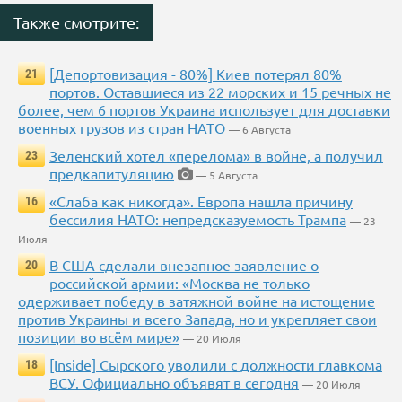
Также смотрите:
[Депортовизация - 80%] Киев потерял 80%
21
портов. Оставшиеся из 22 морских и 15 речных не
более, чем 6 портов Украина использует для доставки
военных грузов из стран НАТО
— 6 Августа
Зеленский хотел «перелома» в войне, а получил
23
предкапитуляцию
— 5 Августа
«Слаба как никогда». Европа нашла причину
16
бессилия НАТО: непредсказуемость Трампа
— 23
Июля
В США сделали внезапное заявление о
20
российской армии: «Москва не только
одерживает победу в затяжной войне на истощение
против Украины и всего Запада, но и укрепляет свои
позиции во всём мире»
— 20 Июля
[Inside] Сырского уволили с должности главкома
18
ВСУ. Официально объявят в сегодня
— 20 Июля