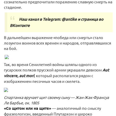
сознательно предпочитали поражению славную смерть на
стадионе.
Наш канал в Telegram:
@antike
и страница
во
ВКонтакте
В дальнейшем выражение «победа или смерть» стало
лозунгом воинов всех времен и народов, отправлявшихся
на бой.
Так, во время Семилетней войны шляпы одного из
гусарских полков прусской армии украшали девизом
Aut
vincere, aut mori
, который располагался рядом с
изображением песочных часов и скелета.
Спартанка вручает щит своему сыну — Жан-Жак-Франсуа
Ле Барбье, ок. 1805
«Со щитом или на щите»
— аналогичный по смыслу
фразеологизм, введенный Плутархом и широко