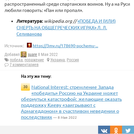
распространенный среди спартанских воинов. Ну а на Руси
любили говорить: «Пан или пропал».
Литература:
wikipedia.org //
«ПОБЕДА И (ИЛИ)
СМЕРТЬ НА ОБЩЕГРЕЧЕСКИХ ИГРАХ» Л. Л.
Селиванова
Источник:
https://3mv.ru/178690-pochemu-...
Добавил
suare
8 Мая 2022
победа
,
поражение
Украина
,
Россия
7 комментариев
На эту же тему:
National Interest: стремление Запада
30
«победить» Россию на Украине может
обернуться катастрофой: желающие оказать
поддержку Киеву «заигрывают с
Армагеддоном» в счастливом неведении о
последствиях
— 8 Мая 2022