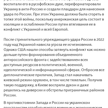
воспитали его в русофобском духе, переформатировали
Украину в анти-Россию и создали плацдарм для нанесения
удара по России. При этом Украина должна была сгореть в
топке этой войны, поскольку американская цель состоит в
изоляции и ослаблении России путем втягивания ее в
конфликт с Украиной и всей Европой.
После стремительного упреждающего удара России в 2022
году над Украиной нависла угроза ее исчезновения.
Однако США нашли способы затянуть конфликт как можно
дольше путем формирования объединенного
антироссийского фронта с задействованием всех
доступных ресурсов в политической, военной,
идеологической и информационной сферах. Отбросив все
дипломатические приличия, Запад стал накачивать
киевский режим оружием, в том числе тяжелым. Получив
такую поддержку, в Киеве воспряли духом и даже
решились на диверсии и обстрелы приграничных районов
России.
В противостоянии Запада и России на украинском
пространстве отрабатываются военные и экономические