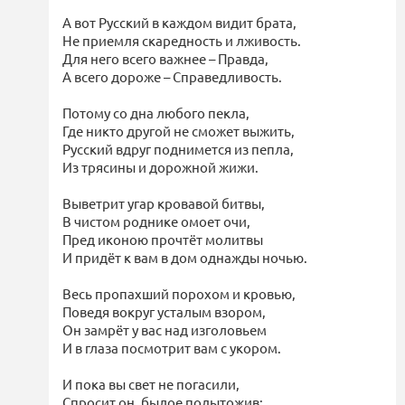
А вот Русский в каждом видит брата,
Не приемля скаредность и лживость.
Для него всего важнее – Правда,
А всего дороже – Справедливость.
Потому со дна любого пекла,
Где никто другой не сможет выжить,
Русский вдруг поднимется из пепла,
Из трясины и дорожной жижи.
Выветрит угар кровавой битвы,
В чистом роднике омоет очи,
Пред иконою прочтёт молитвы
И придёт к вам в дом однажды ночью.
Весь пропахший порохом и кровью,
Поведя вокруг усталым взором,
Он замрёт у вас над изголовьем
И в глаза посмотрит вам с укором.
И пока вы свет не погасили,
Спросит он, былое подытожив: