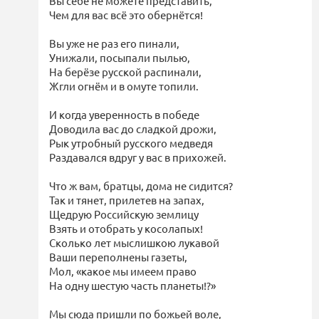
Вы себе не можете представить,
Чем для вас всё это обернётся!
Вы уже не раз его пинали,
Унижали, посыпали пылью,
На берёзе русской распинали,
Жгли огнём и в омуте топили.
И когда уверенность в победе
Доводила вас до сладкой дрожи,
Рык утробный русского медведя
Раздавался вдруг у вас в прихожей.
Что ж вам, братцы, дома не сидится?
Так и тянет, прилетев на запах,
Щедрую Российскую землицу
Взять и отобрать у косолапых!
Сколько лет мыслишкою лукавой
Ваши переполнены газеты,
Мол, «какое мы имеем право
На одну шестую часть планеты!?»
Мы сюда пришли по божьей воле,