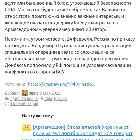
всутпили бы в военный блок, угрожающий безопасности
США. Москва не будет также небрежно, как Вашингтон,
относится к понятию «жизненно важные интересы», и
желающие оказать поддержку Киеву «заигрывают с
Армагеддоном», уверен американский автор.
Напомним, утром четверга, 24 февраля, Россия по приказу
президента Владимира Путина приступила к реализации
специальной операции в связи со сложившимися
обстоятельствами — руководство народных республик
Донбасса попросило у РФ помощи в условиях эскалации
конфликта со стороны ВСУ.
Источник:
https://omsnews.ru/19401-natio...
Добавил
suare
8 Мая 2022
ядерная война
Сша
,
Россия
4 комментария
На эту же тему:
[Армагеддон] Отказ властей Украины от
27
приема тел погибших солдат ВСУ говорит
о начавшейся войне цивилизаций и вызывает