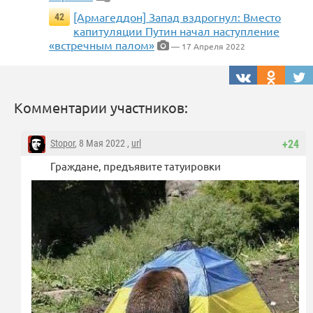
[Армагеддон] Запад вздрогнул: Вместо
42
капитуляции Путин начал наступление
«встречным палом»
— 17 Апреля 2022
Комментарии участников:
Stopor
, 8 Мая 2022 ,
url
+24
Граждане, предъявите татуировки