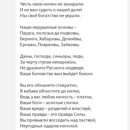
Честь свою ничем не замарали.
И не вам судить о нашей доле!
Мы своё богатство не украли.
Наши нерушимые основы –
Паруса, полозья да подковы,
Беринги, Хабаровы, Дежнёвы,
Ермаки, Поярковы, Зайковы.
Дамы, господа, синьоры, леди,
За черту ступая ненароком,
Не дразните Русского медведя:
Ваше баловство вам выйдет боком.
Вы его обманете стократно,
В кабаке обчистите до нитки,
Ведь у вас любая милость – платна,
Ваши боги – золотые слитки.
Ваше кредо – разделяй и властвуй,
Ваша правда – это правда Силы.
Вы привыкли восседать над паствой,
Неугодных одарив могилой.