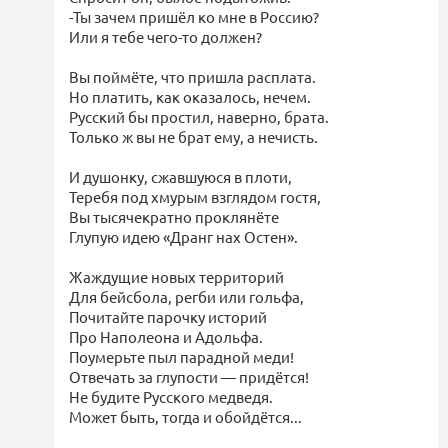
-Ты зачем пришёл ко мне в Россию?
Или я тебе чего-то должен?
Вы поймёте, что пришла расплата.
Но платить, как оказалось, нечем.
Русский бы простил, наверно, брата.
Только ж вы не брат ему, а нечисть.
И душонку, сжавшуюся в плоти,
Теребя под хмурым взглядом гостя,
Вы тысячекратно проклянёте
Глупую идею «Дранг нах Остен».
Жаждущие новых территорий
Для бейсбола, регби или гольфа,
Почитайте парочку историй
Про Наполеона и Адольфа.
Поумерьте пыл парадной меди!
Отвечать за глупости — придётся!
Не будите Русского медведя.
Может быть, тогда и обойдётся...