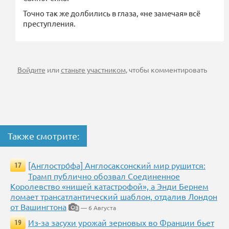
Точно так же долбились в глаза, «не замечая» всё
преступления.
Войдите
или
станьте участником
, чтобы комментировать
Также смотрите:
[Англостро́фа] Англосаксонский мир рушится:
17
Трамп публично обозвал Соединенное
Королевство «нищей катастрофой», а Энди Бернем
ломает трансатлантический шаблон, отдалив Лондон
от Вашингтона
— 6 Августа
3
Из-за засухи урожай зерновых во Франции бьет
19