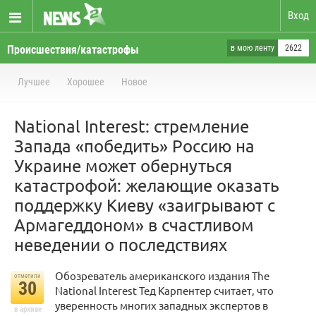
Вход
Происшествия/катастрофы
в мою ленту
2622
Лучшее
Хорошее
Новое
National Interest: стремление
Запада «победить» Россию на
Украине может обернуться
катастрофой: желающие оказать
поддержку Киеву «заигрывают с
Армагеддоном» в счастливом
неведении о последствиях
Обозреватель американского издания The
отметили
30
National Interest Тед Карпентер считает, что
уверенность многих западных экспертов в
в архиве