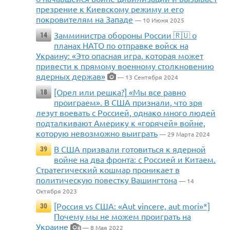
презрение к Киевскому режиму и его
покровителям на Западе
— 10 Июня 2025
Замминистра обороны России 🇷🇺 о
14
планах НАТО по отправке войск на
Украину: «Это опасная игра, которая может
привести к прямому военному столкновению
ядерных держав»
— 13 Сентября 2024
[Орел или решка?] «Мы все равно
18
проиграем». В США признали, что зря
лезут воевать с Россией, однако много людей
подталкивают Америку к «горячей» войне,
которую невозможно выиграть
— 29 Марта 2024
В США призвали готовиться к ядерной
39
войне на два фронта: с Россией и Китаем.
Стратегический кошмар проникает в
политическую повестку Вашингтона
— 14
Октября 2023
[Россия vs США: «Аut vincere, aut mori»*]
30
Почему мы не можем проиграть на
Украине
— 8 Мая 2022
4