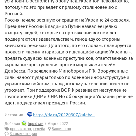
установить бесполетную зону над Украиной невозможно,
потому что это приведет к прямому столкновению с
Россией.
Россия начала военную операцию на Украине 24 февраля.
Президент России Владимир Путин назвал ее целью
«защиту людей, которые на протяжении восьми лет
подвергаются издевательствам, геноциду со стороны
киевского режима». Для этого, по его словам, планируется
провести «демилитаризацию и денацификацию Украины»,
предать суду всех военных преступников, ответственных за
«кровавые преступления против мирных жителей»
Донбасса. По заявлению Минобороны РФ, Вооруженные
силы наносят удары только по военной инфраструктуре и
украинским войскам, гражданскому населению ничего не
угрожает. При поддержке ВС РФ развивают наступление
группировки ДНР и ЛНР. Но об оккупации Украины речи не
идет, подчеркивал президент России.
Источник:
https://ria.ru/20220307/kuleba...
Добавил
liquidvae
7 Марта 2022
провокатор
,
кулеба
Вашингтон
3 комментария