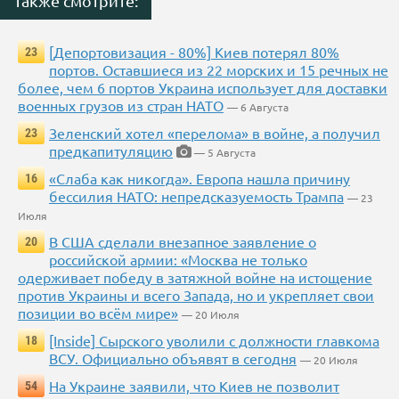
Также смотрите:
[Депортовизация - 80%] Киев потерял 80%
23
портов. Оставшиеся из 22 морских и 15 речных не
более, чем 6 портов Украина использует для доставки
военных грузов из стран НАТО
— 6 Августа
Зеленский хотел «перелома» в войне, а получил
23
предкапитуляцию
— 5 Августа
«Слаба как никогда». Европа нашла причину
16
бессилия НАТО: непредсказуемость Трампа
— 23
Июля
В США сделали внезапное заявление о
20
российской армии: «Москва не только
одерживает победу в затяжной войне на истощение
против Украины и всего Запада, но и укрепляет свои
позиции во всём мире»
— 20 Июля
[Inside] Сырского уволили с должности главкома
18
ВСУ. Официально объявят в сегодня
— 20 Июля
На Украине заявили, что Киев не позволит
54