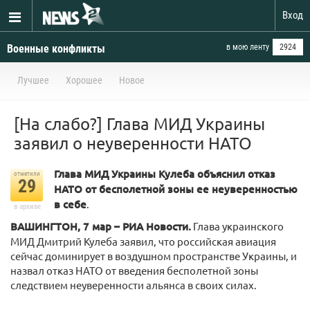
Вход
Военные конфликты
в мою ленту
2924
Лучшее
Хорошее
Новое
[На слабо?] Глава МИД Украины
заявил о неуверенности НАТО
Глава МИД Украины Кулеба объяснил отказ
отметили
29
НАТО от бесполетной зоны ее неуверенностью
в себе
.
в архиве
ВАШИНГТОН, 7 мар – РИА Новости.
Глава украинского
МИД Дмитрий Кулеба заявил, что российская авиация
сейчас доминирует в воздушном пространстве Украины, и
назвал отказ НАТО от введения бесполетной зоны
следствием неуверенности альянса в своих силах.