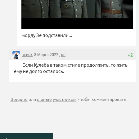
морду Зе подставили...
vceok
, 8 Марта 2022 ,
url
+2
Если Кулеба в таком стиле продолжить, то жить
ему не долго осталось.
Войдите
или
станьте участником
, чтобы комментировать