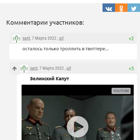
Комментарии участников:
sant
, 7 Марта 2022 ,
url
+2
осталось только троллить в твиттере...
sant
, 7 Марта 2022 ,
url
+3
Зелинский Капут