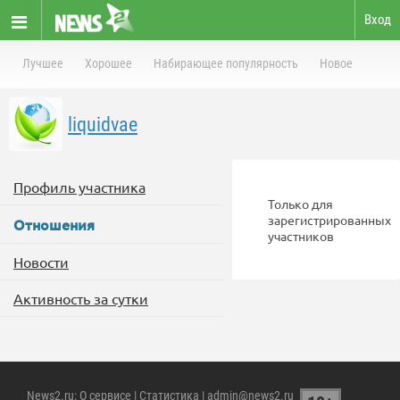
Вход
Лучшее
Хорошее
Набирающее популярность
Новое
liquidvae
Профиль участника
Только для
зарегистрированных
Отношения
участников
Новости
Активность за сутки
News2.ru
:
О сервисе
|
Статистика
| admin@news2.ru