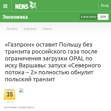
Вход
Экономика
в мою ленту
3039
Лучшее
Хорошее
Новое
«Газпром» оставит Польшу без
транзита российского газа после
ограничения загрузки OPAL по
иску Варшавы: запуск «Северного
потока – 2» полностью обнулит
польский транзит
отметили
35
в архиве
источник: runaruna.ru