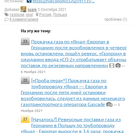
Источник:
https://rueconomics.ru/541135-...
Добавил
suare
3 Сентября 2021
газпром
,
opal
Россия
,
Польша
8 комментариев
проблема (1)
На эту же тему:
Прокачка газа по «Ямал–Европа» в
23
Германию после возобновления в четверг
вновь остановлена, пошёл реверс. «Газпром» в
ожидании ввода «СП-2» отрабатывает объемы
поставок по резервным направлениям
—
6 Ноября 2021
[«Проба пера»*] Прокачка газа по
22
трубопроводу «Ямал — Европа» в
Германию после пяти дней остановки
возобновилась, следует из данных немецкого
газотранспортного оператора Gascade
— 5
2
Ноября 2021
[Началось?] Реверсные поставки газа из
27
Германии в Польшу по трубопроводу
«Ямал - Европа» выросли в 3,6 раза: прокачка