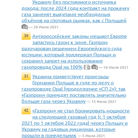
Украину без постоянного источника
дохода: после 2024 года контракт на прокачку
газа заменят выкупами необходимых
объёмов на спотовых рынках, как с Польшей
— 29 Июля 2021
2
Антироссийские законы мешают Европе
39
запастись газом к зиме. Газпром
разочарован решением Европейского суда
юстиции, который поддержал Польшу и
сохранил запрет на использование
газопровода Opal на 100%
— 16 Июля 2021
5
3
Украина приветствует проигрыш
31
Германии Польше в суде по делу о
газопроводе Opal (продолжение «СП 2»): так
«Газпром» принудят поставлять значительно
больше газа через Украину
— 15 Июля 2021
«Газпром» не стал бронировать мощности
42
на следующий газовый год (с 1 октября
2021 по 1 октября 2022 года) через Польшу и
Украину на годовых аукционах, которые
прошли в понедельник
— 5 Июля 2021