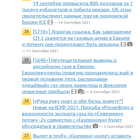
14 сентября превысила 800 долларов за 1
тысячу кубометров и побила рекорд. Об этом
свидетельствуют данные торгов лондонской
биржи ICE
— 14 Сентября 2021
[$710+] Дорогая смычка. Как завершение
26
СП-2 скажется на газовых ценах в Европе
и почему они продолжают бить рекорды
— 11 Сентября 2021
[$640+] Неутешительные выводы о
25
российском газе в Европе.
Евроспекулянты серьезно промахнулись ещё в
первой половине лета, распродавая
«дешёвый» газ своих хранилищ и фиксируя
серьезные прибыли
— 4 Сентября 2021
3
[«Рука руку моет и обе белы живут»*]
24
Новак на ВЭФ-2021: Просьба «Роснефти» о
возможности экспорта газа по «Северному
потоку -2» совместно с «Газпромом» будет
обсуждаться в правительстве
— 3 Сентября 2021
Вылет в трубу. «Газпром» может оставить
27