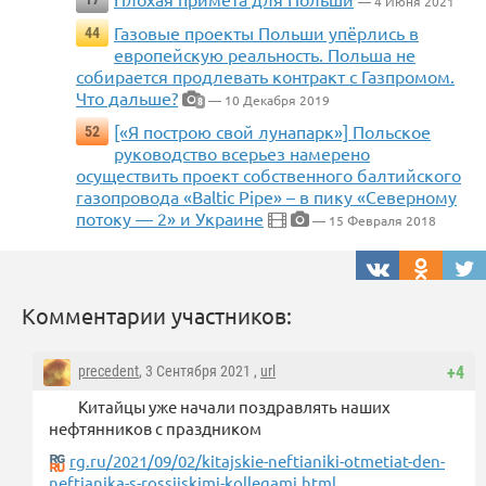
— 4 Июня 2021
Газовые проекты Польши упёрлись в
44
европейскую реальность. Польша не
собирается продлевать контракт с Газпромом.
Что дальше?
— 10 Декабря 2019
8
[«Я построю свой лунапарк»] Польское
52
руководство всерьез намерено
осуществить проект собственного балтийского
газопровода «Baltic Pipe» – в пику «Северному
потоку — 2» и Украине
— 15 Февраля 2018
Комментарии участников:
precedent
, 3 Сентября 2021 ,
url
+4
Китайцы уже начали поздравлять наших
нефтянников с праздником
rg.ru/2021/09/02/kitajskie-neftianiki-otmetiat-den-
neftianika-s-rossijskimi-kollegami.html