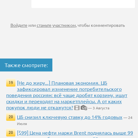
Войдите
или
станьте участником
, чтобы комментировать
Также смотрите:
[Не до жиру...] Плановая экономия. ЦБ
19
зафиксировал изменение потребительского
поведения россиян: всё чаще дробят корзину, ищут
скидки и переходят на маркетплейсы. А от каких
покупок люди не откажутся?
— 3 Августа
7
ЦБ снизил ключевую ставку до 14% годовых
20
— 24
Июля
[$99] Цена нефти марки Brent поднялась выше 99
20