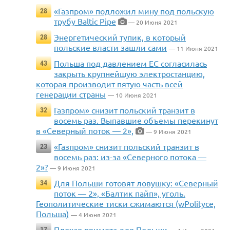
«Газпром» подложил мину под польскую
28
трубу Baltic Pipe
— 20 Июня 2021
Энергетический тупик, в который
28
польские власти зашли сами
— 11 Июня 2021
Польша под давлением ЕС согласилась
43
закрыть крупнейшую электростанцию,
которая производит пятую часть всей
генерации страны
— 10 Июня 2021
Газпром» снизит польский транзит в
32
восемь раз. Выпавшие объемы перекинут
в «Северный поток — 2»,
— 9 Июня 2021
«Газпром» снизит польский транзит в
23
восемь раз: из-за «Северного потока —
2»?
— 9 Июня 2021
Для Польши готовят ловушку: «Северный
34
поток — 2», «Балтик пайп», уголь.
Геополитические тиски сжимаются (wPolityce,
Польша)
— 4 Июня 2021
Плохая примета для Польши
17