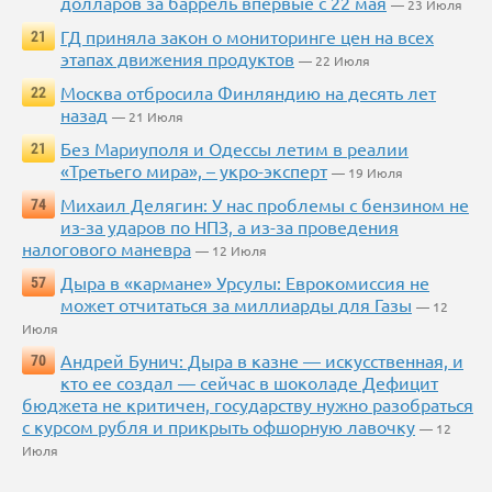
долларов за баррель впервые с 22 мая
— 23 Июля
ГД приняла закон о мониторинге цен на всех
21
этапах движения продуктов
— 22 Июля
Москва отбросила Финляндию на десять лет
22
назад
— 21 Июля
Без Мариуполя и Одессы летим в реалии
21
«Третьего мира», – укро-эксперт
— 19 Июля
Михаил Делягин: У нас проблемы с бензином не
74
из-за ударов по НПЗ, а из-за проведения
налогового маневра
— 12 Июля
Дыра в «кармане» Урсулы: Еврокомиссия не
57
может отчитаться за миллиарды для Газы
— 12
Июля
Андрей Бунич: Дыра в казне — искусственная, и
70
кто ее создал — сейчас в шоколаде Дефицит
бюджета не критичен, государству нужно разобраться
с курсом рубля и прикрыть офшорную лавочку
— 12
Июля