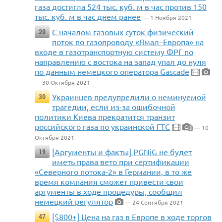
газа достигла 524 тыс. куб. м в час против 150
тыс. куб. м в час днем ранее
— 1 Ноября 2021
С началом газовых суток физический
20
поток по газопроводу «Ямал–Европа» на
входе в газотранспортную систему ФРГ по
направлению с востока на запад упал до нуля
по данным немецкого оператора Gascade
— 30 Октября 2021
Украинцев предупредили о неминуемой
30
трагедии, если из-за ошибочной
политики Киева прекратится транзит
российского газа по украинской ГТС
— 10
3
Октября 2021
[Аргументы и факты] PGNiG не будет
19
иметь права вето при сертификации
«Северного потока-2» в Германии, в то же
время компания сможет привести свои
аргументы в ходе процедуры, сообщил
немецкий регулятор
— 24 Сентября 2021
[$800+] Цена на газ в Европе в ходе торгов
47