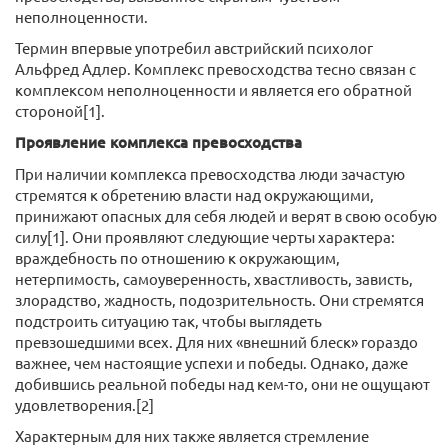
неполноценности.
Термин впервые употребил австрийский психолог
Альфред Адлер. Комплекс превосходства тесно связан с
комплексом неполноценности и является его обратной
стороной[1].
Проявление комплекса превосходства
При наличии комплекса превосходства люди зачастую
стремятся к обретению власти над окружающими,
принижают опасных для себя людей и верят в свою особую
силу[1]. Они проявляют следующие черты характера:
враждебность по отношению к окружающим,
нетерпимость, самоуверенность, хвастливость, зависть,
злорадство, жадность, подозрительность. Они стремятся
подстроить ситуацию так, чтобы выглядеть
превзошедшими всех. Для них «внешний блеск» гораздо
важнее, чем настоящие успехи и победы. Однако, даже
добившись реальной победы над кем-то, они не ощущают
удовлетворения.[2]
Характерным для них также является стремление