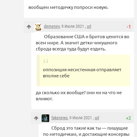
вообщем методичку попроси новую.
demenev
, 9 Июля 2021 ,
url
-1
Образование США и Бритов ценится во
всем мире. А значит детки чинушного
сброда всегда туда будут ездить.
оппозиция несистемная отправляет
вполне себе
да сколько их вообще? они ни на что не
влияют.
fakenews
, 9 Июля 2021 ,
url
+2
Сброд это такие как ты — пишущие
по методичкам, и достающие консервы