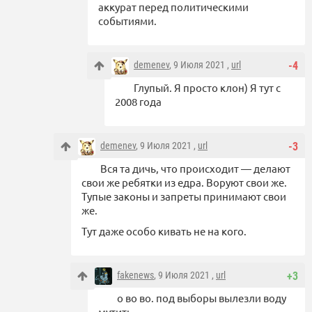
аккурат перед политическими
событиями.
demenev
, 9 Июля 2021 ,
url
-4
Глупый. Я просто клон) Я тут с
2008 года
demenev
, 9 Июля 2021 ,
url
-3
Вся та дичь, что происходит — делают
свои же ребятки из едра. Воруют свои же.
Тупые законы и запреты принимают свои
же.
Тут даже особо кивать не на кого.
fakenews
, 9 Июля 2021 ,
url
+3
о во во. под выборы вылезли воду
мутить.