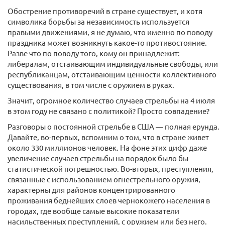
Обострение противоречий в стране существует, и хотя
символика борьбы за независимость используется
правыми движениями, я не думаю, что именно по поводу
праздника может возникнуть какое-то противостояние.
Разве что по поводу того, кому он принадлежит:
либералам, отстаивающим индивидуальные свободы, или
республиканцам, отстаивающим ценности коллективного
существования, в том числе с оружием в руках.
Значит, огромное количество случаев стрельбы на 4 июля
в этом году не связано с политикой? Просто совпадение?
Разговоры о постоянной стрельбе в США — полная ерунда.
Давайте, во-первых, вспомним о том, что в стране живет
около 330 миллионов человек. На фоне этих цифр даже
увеличение случаев стрельбы на порядок было бы
статистической погрешностью. Во-вторых, преступления,
связанные с использованием огнестрельного оружия,
характерны для районов концентрированного
проживания беднейших слоев чернокожего населения в
городах, где вообще самые высокие показатели
насильственных преступлений, с оружием или без него.