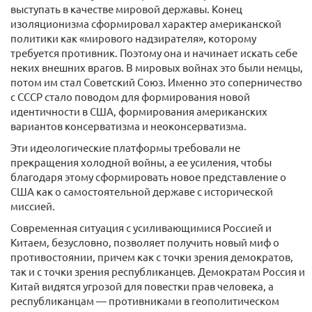
выступать в качестве мировой державы. Конец
изоляционизма сформировал характер американской
политики как «мирового надзирателя», которому
требуется противник. Поэтому она и начинает искать себе
неких внешних врагов. В мировых войнах это были немцы,
потом им стал Советский Союз. Именно это соперничество
с СССР стало поводом для формирования новой
идентичности в США, формирования американских
вариантов консерватизма и неоконсерватизма.
Эти идеологические платформы требовали не
прекращения холодной войны, а ее усиления, чтобы
благодаря этому сформировать новое представление о
США как о самостоятельной державе с исторической
миссией.
Современная ситуация с усиливающимися Россией и
Китаем, безусловно, позволяет получить новый миф о
противостоянии, причем как с точки зрения демократов,
так и с точки зрения республиканцев. Демократам Россия и
Китай видятся угрозой для повестки прав человека, а
республиканцам — противниками в геополитическом