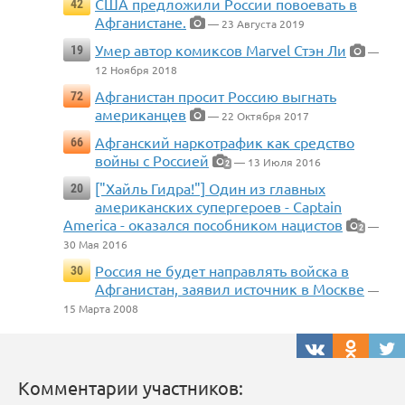
США предложили России повоевать в
42
Афганистане.
— 23 Августа 2019
Умер автор комиксов Marvel Стэн Ли
19
—
12 Ноября 2018
Афганистан просит Россию выгнать
72
американцев
— 22 Октября 2017
Афганский наркотрафик как средство
66
войны с Россией
— 13 Июля 2016
2
["Хайль Гидра!"] Один из главных
20
американских супергероев - Captain
America - оказался пособником нацистов
—
2
30 Мая 2016
Россия не будет направлять войска в
30
Афганистан, заявил источник в Москве
—
15 Марта 2008
Комментарии участников: