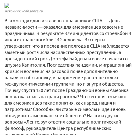
источник: icdn.lenta.ru
В этом году один из главных праздников США — День
независимости — оказался для американцев совсем не
праздничным. В результате 379 инцидентов со стрельбой 4
июля в стране погибли 142 человека. Эксперты
утверждают, что в последние полгода в США наблюдается
заметный рост числа насильственных преступлений, а
президентский срок Джозефа Байдена и вовсе начался со
штурма Капитолия. Последствия пандемии, миграционный
кризис и волнения на расовой почве дополнительно
накаляют обстановку, и напряжение растет не только
между политическими группами, но и внутри общества.
Почему спустя 150 лет после Гражданской войны Америка
вновь оказалась на грани раскола? Что сегодня означают
для американцев такие понятия, как народ, нация и
патриотизм? Способны ли старые символы и идеи вновь
объединить американское общество? На эти и другие
вопросы «Ленте.ру» ответил социально-политический
философ, руководитель Центра республиканских
исследований Родион Белькович.