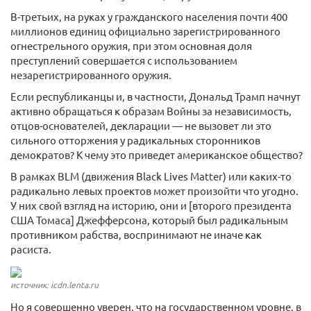
В-третьих, на руках у гражданского населения почти 400
миллионов единиц официально зарегистрированного
огнестрельного оружия, при этом основная доля
преступлений совершается с использованием
незарегистрированного оружия.
Если республиканцы и, в частности, Дональд Трамп начнут
активно обращаться к образам Войны за независимость,
отцов-основателей, декларации — не вызовет ли это
сильного отторжения у радикальных сторонников
демократов? К чему это приведет американское общество?
В рамках BLM (движения Black Lives Matter) или каких-то
радикально левых проектов может произойти что угодно.
У них свой взгляд на историю, они и [второго президента
США Томаса] Джефферсона, который был радикальным
противником рабства, воспринимают не иначе как
расиста.
источник: icdn.lenta.ru
Но я совершенно уверен, что на государственном уровне, в