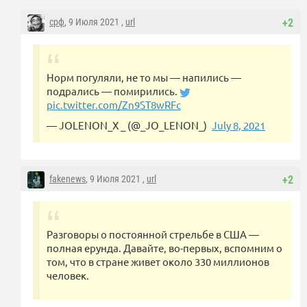
срф
, 9 Июля 2021 ,
url
+2
Норм погуляли, не то мы — напились —
подрались — помирились.
pic.twitter.com/Zn9ST8wRFc
— JOLENON_X _ (@_JO_LENON_)
July 8, 2021
fakenews
, 9 Июля 2021 ,
url
+2
Разговоры о постоянной стрельбе в США —
полная ерунда. Давайте, во-первых, вспомним о
том, что в стране живет около 330 миллионов
человек.