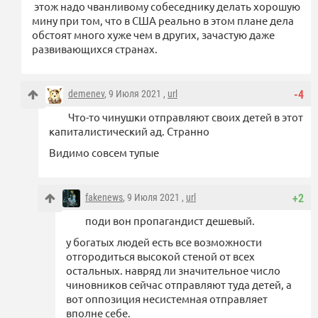
этож надо чванливому собеседнику делать хорошую
мину при том, что в США реально в этом плане дела
обстоят много хуже чем в других, зачастую даже
развивающихся странах.
demenev
, 9 Июля 2021 ,
url
-4
Что-то чинушки отправляют своих детей в этот
капиталистический ад. Странно
Видимо совсем тупые
fakenews
, 9 Июля 2021 ,
url
+2
поди вон пропагандист дешевый.
у богатых людей есть все возможности
отгородиться высокой стеной от всех
остальных. навряд ли значительное число
чиновников сейчас отправляют туда детей, а
вот оппозиция несистемная отправляет
вполне себе.