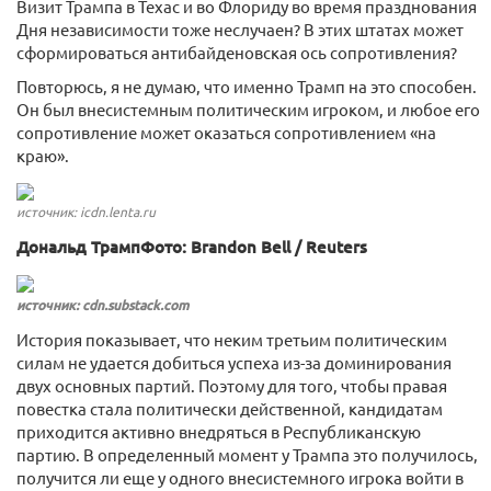
Визит Трампа в Техас и во Флориду во время празднования
Дня независимости тоже неслучаен? В этих штатах может
сформироваться антибайденовская ось сопротивления?
Повторюсь, я не думаю, что именно Трамп на это способен.
Он был внесистемным политическим игроком, и любое его
сопротивление может оказаться сопротивлением «на
краю».
источник: icdn.lenta.ru
Дональд ТрампФото: Brandon Bell / Reuters
источник: cdn.substack.com
История показывает, что неким третьим политическим
силам не удается добиться успеха из-за доминирования
двух основных партий. Поэтому для того, чтобы правая
повестка стала политически действенной, кандидатам
приходится активно внедряться в Республиканскую
партию. В определенный момент у Трампа это получилось,
получится ли еще у одного внесистемного игрока войти в