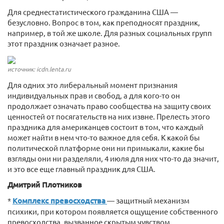
Для среднестатистического гражданина США —
безусловно. Вопрос в том, как преподносят праздник,
например, в той же школе. Для разных социальных групп
этот праздник означает разное.
источник: icdn.lenta.ru
Для одних это либеральный момент признания
индивидуальных прав и свобод, а для кого-то он
продолжает означать право сообщества на защиту своих
ценностей от посягательств на них извне. Прелесть этого
праздника для американцев состоит в том, что каждый
может найти в нем что-то важное для себя. К какой бы
политической платформе они ни примыкали, какие бы
взгляды они ни разделяли, 4 июля для них что-то да значит,
и это все еще главный праздник для США.
Дмитрий Плотников
*
Комплекс превосходства
— защитный механизм
психики, при котором появляется ощущение собственного
превосходства, вызванное скрытым чувством