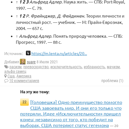
↑
1
2
3
Альфред Адлер.
Наука жить. — СПБ: Port-Royal,
1997. — С. 79.
↑
1
2
Р. Фрейнджер, Д. Фейдимен.
Теории личности и
личностный рост. — учебник. — М: Прайм-Еврознак,
2004. — 657 с.
↑
Альфред Адлер.
Понять природу человека. — СПБ:
Прогресс, 1997. — 88 с.
Источник:
https://m.lenta.ru/articles/20...
Добавил
suare
8 Июля 2021
расизм
,
превосходство
,
исключительность
,
избранность
,
мачизм
,
альфа самец
Сша
,
Америка
10 комментариев
проблема (1)
На эту же тему:
[Головешка] Одно преимущество помогло
22
США завоевать мир. И они его только что
потеряли. Идее «Исключительности» пришел
конец: независимо от того, кто победит на
выборах, США потеряют статус гегемона
— 20