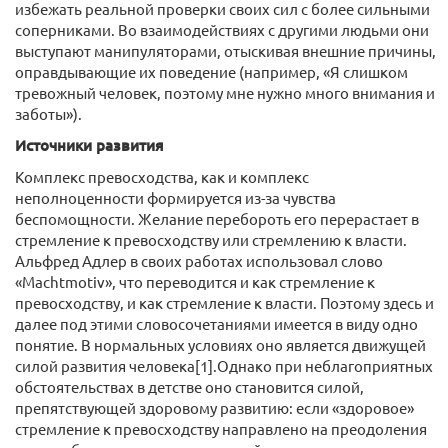
избежать реальной проверки своих сил с более сильными
соперниками. Во взаимодействиях с другими людьми они
выступают манипуляторами, отыскивая внешние причины,
оправдывающие их поведение (например, «Я слишком
тревожный человек, поэтому мне нужно много внимания и
заботы»).
Источники развития
Комплекс превосходства, как и комплекс
неполноценности формируется из-за чувства
беспомощности. Желание перебороть его перерастает в
стремление к превосходству или стремлению к власти.
Альфред Адлер в своих работах использовал слово
«Мachtmotiv», что переводится и как стремление к
превосходству, и как стремление к власти. Поэтому здесь и
далее под этими словосочетаниями имеется в виду одно
понятие. В нормальных условиях оно является движущей
силой развития человека[1].Однако при неблагоприятных
обстоятельствах в детстве оно становится силой,
препятствующей здоровому развитию: если «здоровое»
стремление к превосходству направлено на преодоления