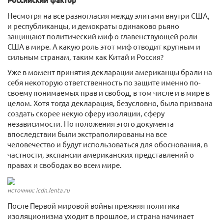
Российский фактор
Несмотря на все разногласия между элитами внутри США,
и республиканцы, и демократы одинаково рьяно
защищают политический миф о главенствующей роли
США в мире. А какую роль этот миф отводит крупным и
сильным странам, таким как Китай и Россия?
Уже в момент принятия декларации американцы брали на
себя некоторую ответственность по защите именно по-
своему понимаемых прав и свобод, в том числе и в мире в
целом. Хотя тогда декларация, безусловно, была призвана
создать скорее некую сферу изоляции, сферу
независимости. Но положения этого документа
впоследствии были экстраполированы на все
человечество и будут использоваться для обоснования, в
частности, экспансии американских представлений о
правах и свободах во всем мире.
источник: icdn.lenta.ru
После Первой мировой войны прежняя политика
изоляционизма уходит в прошлое, и страна начинает