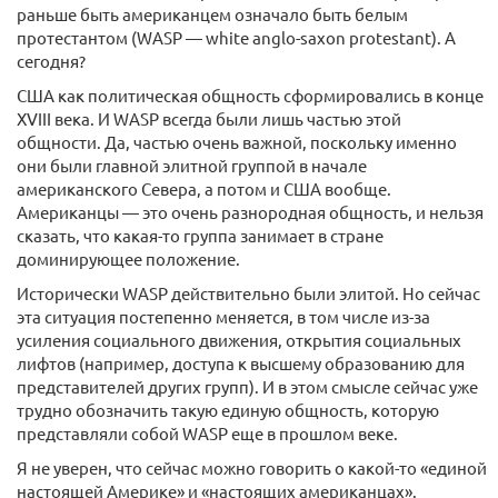
раньше быть американцем означало быть белым
протестантом (WASP — white anglo-saxon protestant). А
сегодня?
США как политическая общность сформировались в конце
XVIII века. И WASP всегда были лишь частью этой
общности. Да, частью очень важной, поскольку именно
они были главной элитной группой в начале
американского Севера, а потом и США вообще.
Американцы — это очень разнородная общность, и нельзя
сказать, что какая-то группа занимает в стране
доминирующее положение.
Исторически WASP действительно были элитой. Но сейчас
эта ситуация постепенно меняется, в том числе из-за
усиления социального движения, открытия социальных
лифтов (например, доступа к высшему образованию для
представителей других групп). И в этом смысле сейчас уже
трудно обозначить такую единую общность, которую
представляли собой WASP еще в прошлом веке.
Я не уверен, что сейчас можно говорить о какой-то «единой
настоящей Америке» и «настоящих американцах».