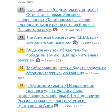
Июня 2024
[«wait and see (подождем и увидим)»]
17
Объяснился роман Москвы с
запрещенным «Талибаном»: разумной
альтернативы все равно нет - их больше.
Поставим на паузу
— 10 Июля 2021
The American Conservative (США): крах
19
американской империи
— 9 Июля 2021
3
[Вода камень точит] Как талибы
29
победили армию США примитивным
оружием
— 9 Июля 2021
Талибы заявили, что не будут нападать на
44
афганско-таджикскую границу
— 8 Июля
2021
[«Афганский гамбит»] Направление
30
главного удара. Украина была
отвлекающим манёвром: США подставили
Россию на южном фланге, убегая из
Центральной Азии
— 29 Июня 2021