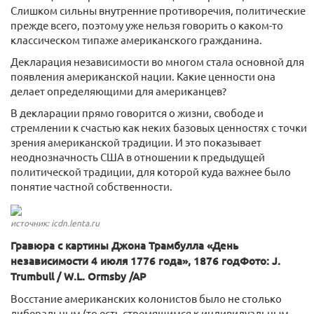
Слишком сильны внутренние противоречия, политические
прежде всего, поэтому уже нельзя говорить о каком-то
классическом типаже американского гражданина.
Декларация независимости во многом стала основной для
появления американской нации. Какие ценности она
делает определяющими для американцев?
В декларации прямо говорится о жизни, свободе и
стремлении к счастью как неких базовых ценностях с точки
зрения американской традиции. И это показывает
неоднозначность США в отношении к предыдущей
политической традиции, для которой куда важнее было
понятие частной собственности.
источник: icdn.lenta.ru
Гравюра с картины Джона Трамбулла «День
независимости 4 июля 1776 года», 1876 годФото: J.
Trumbull / W.L. Ormsby /AP
Восстание американских колонистов было не столько
либеральным (то есть стремящимся к индивидуальным