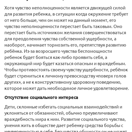
Хотя чувство неполноценности является движущей силой
для развития ребенка, в ситуации когда окружение требует
от него больше, чем он может на данный момент, его
чувство неполноценности перестает быть таковым. Оно
перестает быть источником желания совершенствоваться
для преодоления чувства собственной ущербности, а
наоборот, начинает тормозить его, препятствуя развитию
ребёнка. Из-за возросшего чувства беспомощности
ребенок будет бояться как-либо проявить себя, а
окружающий мир будет казаться опасным и враждебным.
Чтобы противостоять своему чувству ущербности, ребёнок
будет стремиться к личному превосходству «поверх голов
других», а не к конструктивному здоровому поведению,
которое может дать необходимое личное удовлетворение.
Отсутствие социального интереса
Дети, склонные избегать социальных взаимодействий и
уклоняться от обязанностей, обычно преувеличивают
враждебность мира к ним. Развитие социального чувства,
умения жить в обществе дает ребенку средства борьбы с
неуверенностью в себе. Без чувства общности он не может