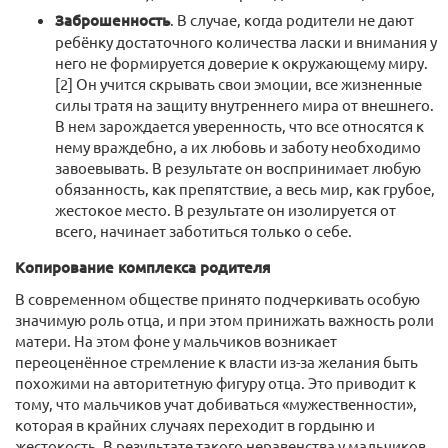
Заброшенность
. В случае, когда родители не дают
ребёнку достаточного количества ласки и внимания у
него не формируется доверие к окружающему миру.
[2] Он учится скрывать свои эмоции, все жизненные
силы тратя на защиту внутреннего мира от внешнего.
В нем зарождается уверенность, что все относятся к
нему враждебно, а их любовь и заботу необходимо
завоевывать. В результате он воспринимает любую
обязанность, как препятствие, а весь мир, как грубое,
жестокое место. В результате он изолируется от
всего, начинает заботиться только о себе.
Копирование комплекса родителя
В современном обществе принято подчеркивать особую
значимую роль отца, и при этом принижать важность роли
матери. На этом фоне у мальчиков возникает
переоценённое стремление к власти из-за желания быть
похожими на авторитетную фигуру отца. Это приводит к
тому, что мальчиков учат добиваться «мужественности»,
которая в крайних случаях переходит в гордыню и
жестокость. В результате такого неравенства у мальчиков