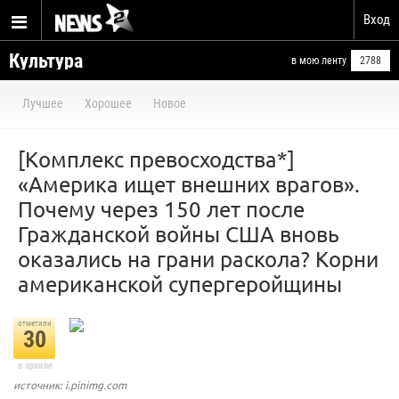
Вход
Культура
в мою ленту
2788
Лучшее
Хорошее
Новое
[Комплекс превосходства*]
«Америка ищет внешних врагов».
Почему через 150 лет после
Гражданской войны США вновь
оказались на грани раскола? Корни
американской супергеройщины
отметили
30
в архиве
источник: i.pinimg.com