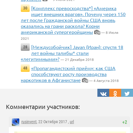
[Комплекс превосходства*] «Америка
30
ищет внешних врагов». Почему через 150
лет после Гражданской войны США вновь
оказались на грани раскола? Корни
американской супергеройщины
— 8 Июля
9
2021
[Междусобойчик] Javan (Иран): спустя 18
28
лет войны талибы* стали
«легитимными»?
— 21 Декабря 2018
«Пропагандистский приём»: как США
48
способствуют росту производства
наркотиков в Афганистане
— 4 Августа 2018
4
Комментарии участников:
rusinvent
, 22 Октября 2017 ,
url
+2