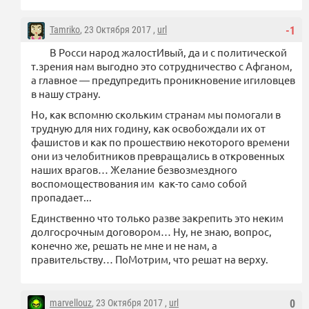
Tamriko
, 23 Октября 2017 ,
url
-1
В Росси народ жалостИвый, да и с политической
т.зрения нам выгодно это сотрудничество с Афганом,
а главное — предупредить проникновение игиловцев
в нашу страну.
Но, как вспомню скольким странам мы помогали в
трудную для них годину, как освобождали их от
фашистов и как по прошествию некоторого времени
они из челобитников превращались в откровенных
наших врагов… Желание безвозмездного
воспомоществования им как-то само собой
пропадает...
Единственно что только разве закрепить это неким
долгосрочным договором… Ну, не знаю, вопрос,
конечно же, решать не мне и не нам, а
правительству… ПоМотрим, что решат на верху.
marvellouz
, 23 Октября 2017 ,
url
0