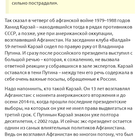
сильно пострадали».
Так сказал в четверг об афганской войне 1979–1988 годов
Хамид Карзай – находившийся тогда в рядах противников
СССР, а позже, уже при американской оккупации,
возглавивший Афганистан. На заседании клуба «Валдай»
59-летний Карзай сидел по правую руку от Владимира
Путина. И сразу после российского президента выступил с
большой речью – которая, к сожалению, не вызвала
ответной реакции у собравшихся в зале экспертов. Карзай
оставался в тени Путина – между тем его речь содержала в
себе очень важные посылы, обращенные к России.
Надо напомнить, кто такой Карзай. Он 13 лет возглавлял
Афганистан: с момента американского вторжения и до
осени 2014-го, когда прошли последние президентские
выборы, на которых он уже не имел права выдвигаться на
третий срок. С Путиным Карзай знаком уже полтора
десятилетия, с 2002 года. И сейчас экс-президент остается
одним из самых влиятельных политиков Афганистана.
Ведь он возглавил Афганистан во многом потому, что был