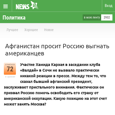
Вход
Политика
в мою ленту
2932
Лучшее
Хорошее
Новое
Афганистан просит Россию выгнать
американцев
Участие Хамида Карзая в заседании клуба
отметили
72
«Валдай» в Сочи не вызвало практически
никакой реакции в прессе. Между тем то, что
в архиве
сказал бывший афганский президент,
заслуживает пристального внимания. Фактически он
призвал Россию помочь освободить его страну от
американской оккупации. Какую позицию на этот счет
может занять Москва?