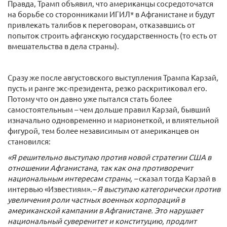
Правда, Трамп объявил, что американцы сосредоточатся
на борьбе со сторонниками ИГИЛ* в Афганистане и будут
привлекать талибов к переговорам, отказавшись от
попыток строить афганскую государственность (то есть от
вмешательства в дела страны).
Сразу же после августовского выступления Трампа Карзай,
пусть и ранге экс-президента, резко раскритиковал его.
Потому что он давно уже пытался стать более
самостоятельным – чем дольше правил Карзай, бывший
изначально одновременно и марионеткой, и влиятельной
фигурой, тем более независимым от американцев он
становился:
«Я решительно выступаю против новой стратегии США в
отношении Афганистана, так как она противоречит
национальным интересам страны, –
сказал тогда Карзай в
интервью «Известиям».
– Я выступаю категорически против
увеличения роли частных военных корпораций в
американской кампании в Афганистане. Это нарушает
национальный суверенитет и конституцию, продлит