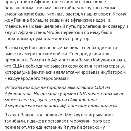
присутствия в Афганистане становится все более
болезненным – ни нам, ни китайцам не нужны вечные
американские базы, что называется, у наших ворот. К тому
же у Пекина большие виды и на афганские недра, и,
главное, на Новый шелковый путь, пролегающий к северу и
югу от Афганистана. Чтобы перевозки по нему были
спокойными, нужно замирить страну гор.
В этом году Россия впервые заявила о необходимости
вывести американские войска. Спецпредставитель
президента России по Афганистану Замир Кабулов сказал,
что США необходимо вывести свой контингент из страны,
которая уже фактически является «мировым инкубатором
международного терроризма»:
«Москва никогда не торопила вывод войск США из
Афганистана. Но поскольку армия США ничего толком не
может сделать, пусть уходят из Афганистана.
Американская кампания в Афганистане провалилась».
В ответ Вашингтон обвиняет Москву в заигрывании с
талибами, и даже в поставках им оружия – хотя все
понимают, что единственный путь к афганскому