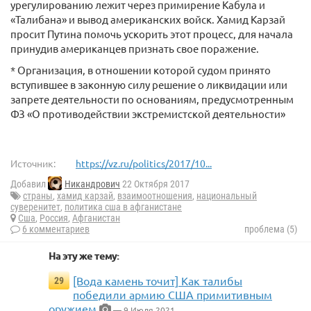
урегулированию лежит через примирение Кабула и
«Талибана» и вывод американских войск. Хамид Карзай
просит Путина помочь ускорить этот процесс, для начала
принудив американцев признать свое поражение.
* Организация, в отношении которой судом принято
вступившее в законную силу решение о ликвидации или
запрете деятельности по основаниям, предусмотренным
ФЗ «О противодействии экстремистской деятельности»
Источник:
https://vz.ru/politics/2017/10...
Добавил
Никандрович
22 Октября 2017
страны
,
хамид карзай
,
взаимоотношения
,
национальный
суверенитет
,
политика сша в афганистане
Сша
,
Россия
,
Афганистан
6 комментариев
проблема (5)
На эту же тему:
[Вода камень точит] Как талибы
29
победили армию США примитивным
оружием
— 9 Июля 2021