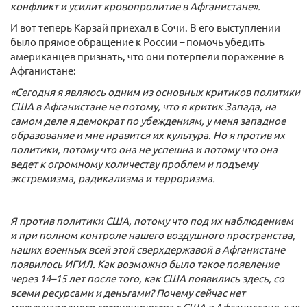
конфликт и усилит кровопролитие в Афганистане».
И вот теперь Карзай приехал в Сочи. В его выступлении
было прямое обращение к России – помочь убедить
американцев признать, что они потерпели поражение в
Афганистане:
«Сегодня я являюсь одним из основных критиков политики
США в Афганистане не потому, что я критик Запада, на
самом деле я демократ по убеждениям, у меня западное
образование и мне нравится их культура. Но я против их
политики, потому что она не успешна и потому что она
ведет к огромному количеству проблем и подъему
экстремизма, радикализма и терроризма.
Я против политики США, потому что под их наблюдением
и при полном контроле нашего воздушного пространства,
наших военных всей этой сверхдержавой в Афганистане
появилось ИГИЛ. Как возможно было такое появление
через 14–15 лет после того, как США появились здесь, со
всеми ресурсами и деньгами? Почему сейчас нет
международного сотрудничества с США в Афганистане, как