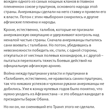
вождем одного из самых мощных кланов в главном
племенном союзе у пуштунов, основного народа этой
страны. Американцы сделали на него ставку и привели его
к власти. Потом с этим «выбором» смирились и другие
афганские племена и народы.
Кроме, естественно, талибов, которые не признали
американскую оккупацию и удерживают контроль над
немалой частью страны. Сначала американцы пытались
сами воевать с талибами. Но потом, убедившись в
невозможности победить их, стали, с одной стороны,
откупаться от местных полевых командиров, а с другой –
пытаться переложить тяжесть боевых действий на
официальную афганскую армию.
Война между пуштунами у власти и пуштунами в
«Талибане», естественно, не нравилась самим пуштунам,
так что никаких успехов и чужими руками американцы не
добились. Уже к концу нулевых годов было понятно, что
нужно уходить из Афганистана – и это обещал кандидат в
президенты Барак Обама.
Но ни он, ни сменивший его Трамп этого не сделали.