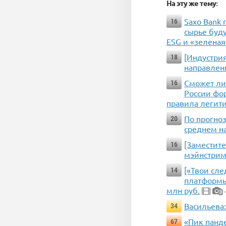
На эту же тему:
Saxo Bank
16
сырье буду
ESG и «зелена
[Индустрия
18
направлен
Сможет ли
16
России фо
правила легит
По прогноз
20
среднем на
[Заместите
16
мэйнстрим
[«Твои сл
14
платформы 
млн руб.
3
Васильева
34
«Пик панд
67