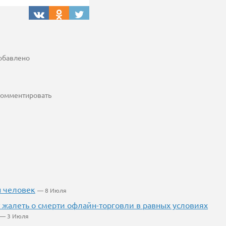
добавлено
 комментировать
н человек
— 8 Июля
ет жалеть о смерти офлайн-торговли в равных условиях
— 3 Июля