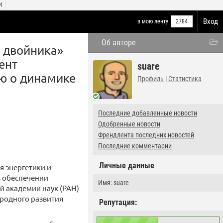
И
Вход
в мою ленту
2784
Об авторе
о двойника»
ент
suare
ю о динамике
Профиль
|
Статистика
Последние добавленные новости
Одобренные новости
Френдлента последних новостей
Последние комментарии
Личные данные
я энергетики и
в обеспечении
Имя: suare
ой академии наук (РАН)
еродного развития
Репутация: