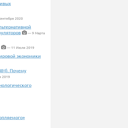
ривых
Сентября 2020
льтернативной
муляторов
— 9 Марта
— 11 Июля 2019
мировой экономики
BIM). Почему
 2019
нологического
топляемого»