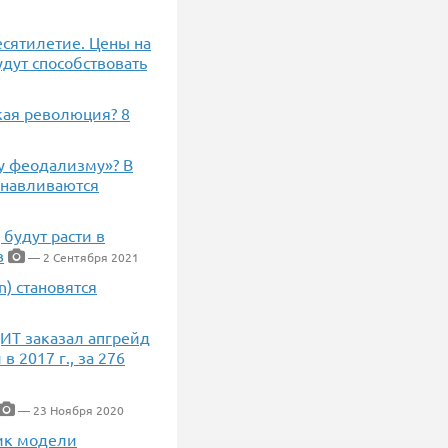
есятилетие. Цены на
удут способствовать
кая революция? 8
у феодализму»? В
анавливаются
 будут расти в
в
— 2 Сентября 2021
n) становятся
ИТ заказал апгрейд
 2017 г., за 276
— 23 Ноября 2020
чик модели