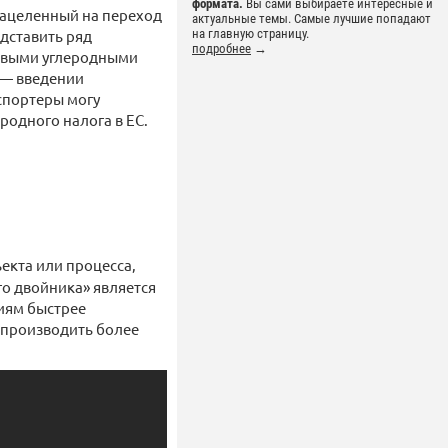
формата.
Вы сами выбираете интересные и
 нацеленный на переход
актуальные темы. Самые лучшие попадают
едставить ряд
на главную страницу.
подробнее
→
левыми углеродными
 — введении
кспортеры могу
родного налога в ЕС.
екта или процесса,
о двойника» является
иям быстрее
 производить более