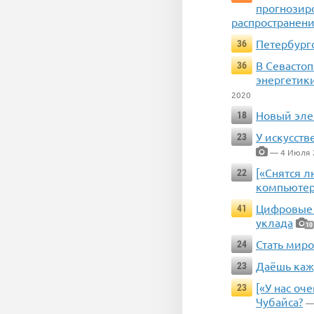
прогнозир
распространен
Петербург
36
В Севасто
36
энергетик
2020
Новый эле
18
У искусст
23
— 4 Июля 
[«Снятся л
22
компьютер
Цифровые 
41
уклада
10
Стать мир
24
Даёшь каж
23
[«У нас оч
23
Чубайса?
—