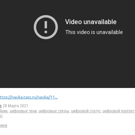
ttps://nauka.tass.ru/nauka/11...
e
28 Марта 2021
йник
,
цифровые тени
,
цифровые следы
,
цифровой статус
,
цифровой портрет
ат
риев