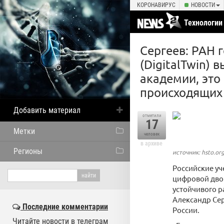
КОРОНАВИРУС
НОВОСТИ
Технологии
Сергеев: РАН 
(DigitalTwin)
академии, это
происходящих
Добавить материал
отметили
17
Метки
человек
в архиве
Регионы
источник: hsto.or
Российские уч
цифровой дво
устойчивого р
Александр Сер
Последние комментарии
России.
Читайте новости в телеграм