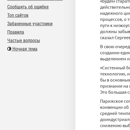
«Будем старат
Сообщить об ошибке
действительно
надежного ци
Топ сайтов
процессов, о 
Забаненные участники
пути к низкоу
должны забыва
Правила
сказал Сергеев
Частые вопросы
В свою очере
Ночная тема
создании един
выделением и
«Системный бо
технологию, и
бы в основных
признание на 
Это большая с
Парижское сог
конвенции об
средней темпе
доиндустриаль
снижению выб