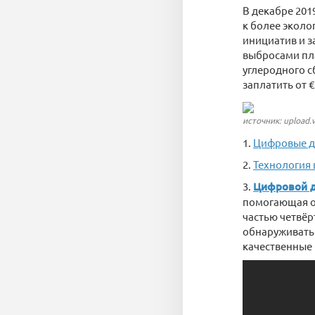
В декабре 201
к более эколо
инициатив и з
выбросами пла
углеродного с
заплатить от 
источник: upload.
1.
Цифровые д
2.
Технология
3.
Цифровой 
помогающая о
частью четвё
обнаруживать 
качественные