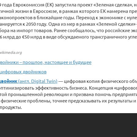
9 года Еврокомиссия (ЕК) запустила проект «Зеленая сделка»,
гичной жизни в Евросоюзе, в рамках которого ЕК намерена пр
аконопроектов в ближайшие годы. Переход к экономике с ну
нируется к 2050 году. Одна из мер в рамках «Зеленой сделки»
бора на импорт товаров. Ранее сообщалось, что российские э
€6 млрд до €50 млрд в виде обсуждаемого трансграничного угле
wikimedia.org
войники – прошлое, настоящее и будущее
 цифровых двойников
двойник
(англ. Digital Twin)
— цифровая копия физического объ
птимизировать эффективность бизнеса. Концепция «цифровог
ртой промышленной революции и призвана помочь предприят
физические проблемы, точнее предсказывать их результаты и
 продукты.