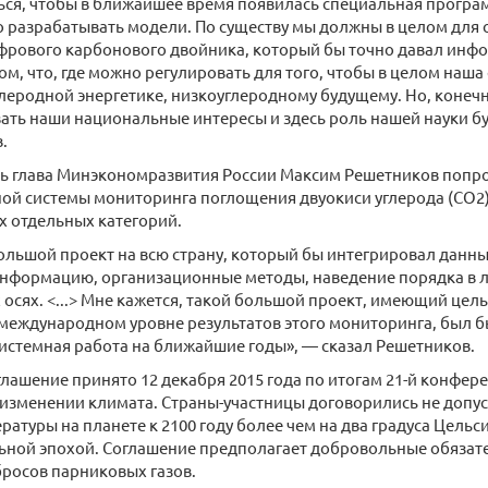
ься, чтобы в ближайшее время появилась специальная програм
 разрабатывать модели. По существу мы должны в целом для 
фрового карбонового двойника, который бы точно давал инф
том, что, где можно регулировать для того, чтобы в целом наша
глеродной энергетике, низкоуглеродному будущему. Но, конечн
ть наши национальные интересы и здесь роль нашей науки бу
.
дь глава Минэкономразвития России Максим Решетников попр
ой системы мониторинга поглощения двуокиси углерода (CO2)
х отдельных категорий.
льшой проект на всю страну, который бы интегрировал данны
нформацию, организационные методы, наведение порядка в л
 осях. <...> Мне кажется, такой большой проект, имеющий цел
международном уровне результатов этого мониторинга, был б
истемная работа на ближайшие годы», — сказал Решетников.
лашение принято 12 декабря 2015 года по итогам 21-й конфе
 изменении климата. Страны-участницы договорились не допу
ратуры на планете к 2100 году более чем на два градуса Цельс
ной эпохой. Соглашение предполагает добровольные обязате
росов парниковых газов.