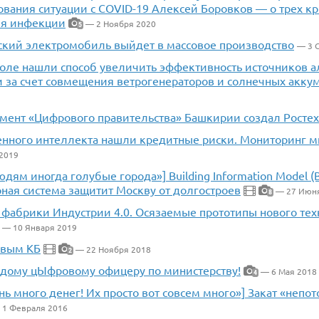
ования ситуации с COVID-19 Алексей Боровков — о трех к
ия инфекции
— 2 Ноября 2020
5
ский электромобиль выйдет в массовое производство
— 3 
поле нашли способ увеличить эффективность источников а
и за счет совмещения ветрогенераторов и солнечных акку
мент «Цифрового правительства» Башкирии создал Ростех
венного интеллекта нашли кредитные риски. Мониторинг 
2019
юдям иногда голубые города»] Building Information Model (
ная система защитит Москву от долгостроев
— 27 Июня
8
фабрики Индустрии 4.0. Осязаемые прототипы нового тех
— 10 Января 2019
овым КБ
— 22 Ноября 2018
2
дому цЫфровому офицеру по министерству!
— 6 Мая 2018
4
ень много денег! Их просто вот совсем много»] Закат «непо
 1 Февраля 2016