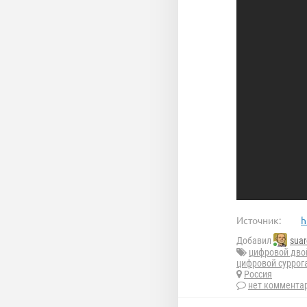
Источник:
h
Добавил
suar
цифровой дво
цифровой суррог
Россия
нет коммента