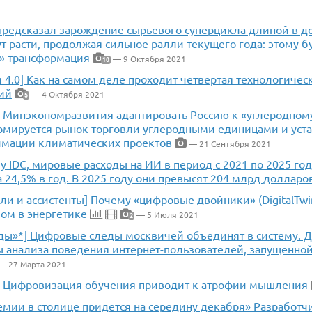
 предсказал зарождение сырьевого суперцикла длиной в д
т расти, продолжая сильное ралли текущего года: этому б
я» трансформация
— 9 Октября 2021
10
 4.0] Как на самом деле проходит четвертая технологичес
ий
— 4 Октября 2021
5
 Минэкономразвития адаптировать Россию к «углеродном
рмируется рынок торговли углеродными единицами и уст
имации климатических проектов
— 21 Сентября 2021
у IDC, мировые расходы на ИИ в период с 2021 по 2025 год
 24,5% в год. В 2025 году они превысят 204 млрд долларо
ли и ассистенты] Почему «цифровые двойники» (DigitalTwi
ом в энергетике
— 5 Июля 2021
2
еды»*] Цифровые следы москвичей объединят в систему. Д
анализа поведения интернет-пользователей, запущенной в
— 27 Марта 2021
: Цифровизация обучения приводит к атрофии мышления
емии в столице придется на середину декабря» Разработ