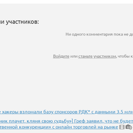
и участников:
Ни одного комментария пока не 
Войдите
или
станьте участником
, чтобы
 хакеры взломали базу спонсоров РДК* с данными 3,5 мл
ник плачет, кляня свою судьбу»] Греф заявил, что не буд
ственной конкуренции» с онлайн торговлей на рынке
2