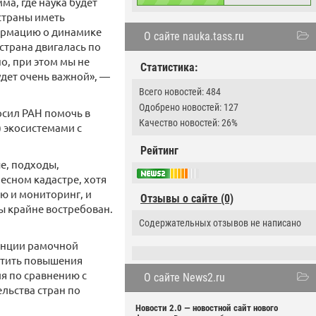
ма, где наука будет
страны иметь
ормацию о динамике
О сайте nauka.tass.ru
 страна двигалась по
о, при этом мы не
Статистика:
дет очень важной», —
Всего новостей: 484
Одобрено новостей: 127
осил РАН помочь в
Качество новостей: 26%
 экосистемами с
Рейтинг
е, подходы,
есном кадастре, хотя
ью и мониторинг, и
Отзывы о сайте (0)
ы крайне востребован.
Содержательных отзывов не написано
ренции рамочной
стить повышения
ия по сравнению с
О сайте News2.ru
льства стран по
Новости 2.0 — новостной сайт нового