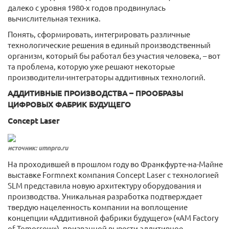
далеко с уровня 1980-х годов продвинулась
вычислительная техника.
Понять, сформировать, интегрировать различные
технологические решения в единый производственный
организм, который бы работал без участия человека, – вот
та проблема, которую уже решают некоторые
производители-интеграторы аддитивных технологий.
АДДИТИВНЫЕ ПРОИЗВОДСТВА – ПРООБРАЗЫ
ЦИФРОВЫХ ФАБРИК БУДУЩЕГО
Concept Laser
источник: umnpro.ru
На проходившей в прошлом году во Франкфурте-на-Майне
выставке Formnext компания Concept Laser с технологией
SLM представила новую архитектуру оборудования и
производства. Уникальная разработка подтверждает
твердую нацеленность компании на воплощение
концепции «Аддитивной фабрики будущего» («AM Factory
of Tomorrow»), призванной вывести аддитивное