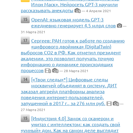
Илон Маск». Нейросеть GPT-3 научили
рассказывать анекдоты
— 4 Апреля 2021
3
OpenAI: языковая модель GPT-3
15
ежедневно генерирует 4,5 млрд слов
—
31 Марта 2021
Сергеев: РАН готов к работе по созданию
17
«цифрового двойника» (DigitalTwin)
выбросов СО2 в РФ. Как отметил президент
академии, это позволит получать точную
информацию о динамике происходящих
процессов
— 28 Марта 2021
2
2
[«Твои следы»*] Цифровые следы
14
москвичей объединят в систему. ДИТ
заказал апгрейд платформы анализа
поведения интернет-пользователей,
запущенной в 2017 г., за 276 млн руб.
—
3
27 Марта 2021
[Индустрия 4.0] Замок со сканером и
15
унитаз с интеллектом: как создать свой
«умный» дом. Как на самом деле выглядит