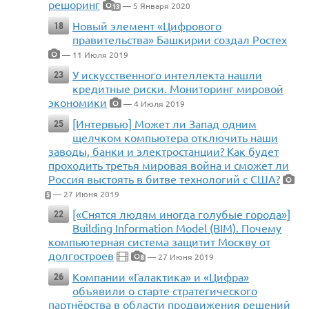
решоринг
— 5 Января 2020
13
Новый элемент «Цифрового
18
правительства» Башкирии создал Ростех
— 11 Июля 2019
У искусственного интеллекта нашли
23
кредитные риски. Мониторинг мировой
экономики
— 4 Июля 2019
[Интервью] Может ли Запад одним
25
щелчком компьютера отключить наши
заводы, банки и электростанции? Как будет
проходить третья мировая война и сможет ли
Россия выстоять в битве технологий с США?
— 27 Июня 2019
5
[«Снятся людям иногда голубые города»]
22
Building Information Model (BIM). Почему
компьютерная система защитит Москву от
долгостроев
— 27 Июня 2019
8
Компании «Галактика» и «Цифра»
26
объявили о старте стратегического
партнёрства в области продвижения решений