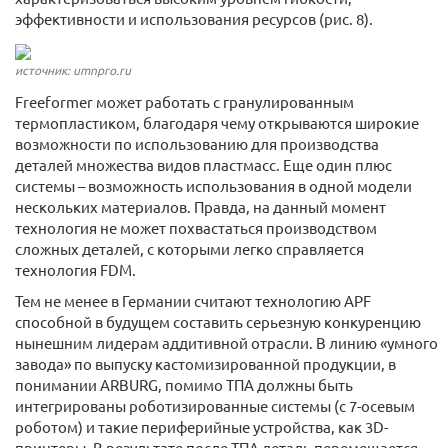
эффективности и использования ресурсов (рис. 8).
источник: umnpro.ru
Freeformer может работать с гранулированным
термопластиком, благодаря чему открываются широкие
возможности по использованию для производства
деталей множества видов пластмасс. Еще один плюс
системы – возможность использования в одной модели
нескольких материалов. Правда, на данный момент
технология не может похвастаться производством
сложных деталей, с которыми легко справляется
технология FDM.
Тем не менее в Германии считают технологию APF
способной в будущем составить серьезную конкуренцию
нынешним лидерам аддитивной отрасли. В линию «умного
завода» по выпуску кастомизированной продукции, в
понимании ARBURG, помимо ТПА должны быть
интегрированы роботизированные системы (с 7-осевым
роботом) и такие периферийные устройства, как 3D-
принтеры. В результате после ТПА деталь перемещается