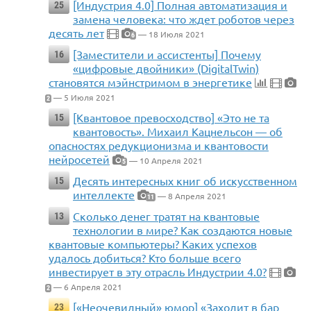
[Индустрия 4.0] Полная автоматизация и
25
замена человека: что ждет роботов через
десять лет
— 18 Июля 2021
6
[Заместители и ассистенты] Почему
16
«цифровые двойники» (DigitalTwin)
становятся мэйнстримом в энергетике
— 5 Июля 2021
2
[Квантовое превосходство] «Это не та
15
квантовость». Михаил Кацнельсон — об
опасностях редукционизма и квантовости
нейросетей
— 10 Апреля 2021
5
Десять интересных книг об искусственном
15
интеллекте
— 8 Апреля 2021
11
Сколько денег тратят на квантовые
13
технологии в мире? Как создаются новые
квантовые компьютеры? Каких успехов
удалось добиться? Кто больше всего
инвестирует в эту отрасль Индустрии 4.0?
— 6 Апреля 2021
2
[«Неочевидный» юмор] «Заходит в бар
23