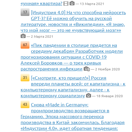
«умная» квартира?
— 13 Марта 2021
[Индустрия 4.0] На что способна нейросеть
17
GPT-3? Её можно обучить на русской
литературе, новостях и «Википедии». «Я знаю,
что мой мозг — это не «чувствующий мозг»»
— 2 Марта 2021
«Пик пандемии в столице придется на
67
середину декабря» Разработчик модели
прогнозирования ситуации с COVID-19
Алексей Боровков — о трех кривых
распространения инфекции
— 2 Ноября 2020
5
[«Смотрите, кто пришел!»] Россия
31
впереди планеты всей: от капитализма - к
компьютерному капитализму, далее - к
компьютерному социализму
— 18 Января 2020
Снова «Made in Germany»:
43
промпроизводство возвращается в
Германию. Эпоха массового переноса
производства в Китай закончилась. Благодаря
«Индустрии 4.0», идет обратная тенденция: