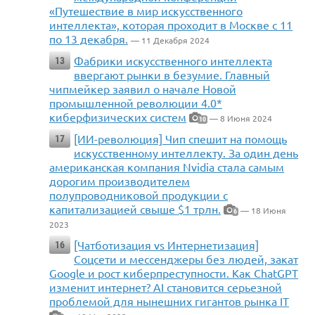
«Путешествие в мир искусственного
интеллекта», которая проходит в Москве с 11
по 13 декабря.
— 11 Декабря 2024
Фабрики искусственного интеллекта
13
ввергают рынки в безумие. Главный
чипмейкер заявил о начале Новой
промышленной революции 4.0*
киберфизических систем
— 8 Июня 2024
10
[ИИ-революция] Чип спешит на помощь
17
искусственному интеллекту. За один день
американская компания Nvidia стала самым
дорогим производителем
полупроводниковой продукции с
капитализацией свыше $1 трлн.
— 18 Июня
6
2023
[Чатботизация vs Интернетизация]
16
Соцсети и мессенджеры без людей, закат
Google и рост киберпреступности. Как ChatGPT
изменит интернет? AI становится серьезной
проблемой для нынешних гигантов рынка IT