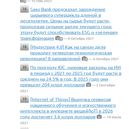
— 10 Мая 2023
4
Saxo Bank предсказал зарождение
16
сырьевого суперцикла длиной в
десятилетие. Цены на сырье будут расти,
продолжая сильное ралли текущего года:
этому будут способствовать ESG и «зеленая»
трансформация
— 9 Октября 2021
10
[Индустрия 4.0] Как на самом деле
18
проходит четвертая технологическая
революция? 8 направлений
— 4 Октября 2021
5
По прогнозу IDC, мировые расходы на ИИ
20
в период с 2021 по 2025 год будут расти в
среднем на 24,5% в год. В 2025 году они
превысят 204 млрд долларов
— 2 Сентября
2021
[Internet of Things] Выручка сервисов
19
машинного обучения и искусственного
интеллекта в интернете вещей(IoT) в 2026
году достигнет 3,6 млрд долларов
— 19 Июля
2021