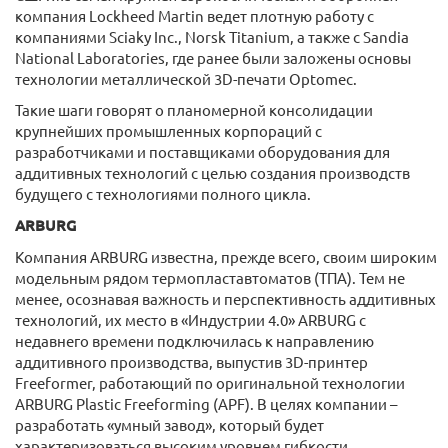
компания Lockheed Martin ведет плотную работу с
компаниями Sciaky Inc., Norsk Titanium, а также с Sandia
National Laboratories, где ранее были заложены основы
технологии металлической 3D-печати Optomec.
Такие шаги говорят о планомерной консолидации
крупнейших промышленных корпораций с
разработчиками и поставщиками оборудования для
аддитивных технологий с целью создания производств
будущего с технологиями полного цикла.
ARBURG
Компания ARBURG известна, прежде всего, своим широким
модельным рядом термопластавтоматов (ТПА). Тем не
менее, осознавая важность и перспективность аддитивных
технологий, их место в «Индустрии 4.0» ARBURG с
недавнего времени подключилась к направлению
аддитивного производства, выпустив 3D-принтер
Freeformer, работающий по оригинальной технологии
ARBURG Plastic Freeforming (APF). В целях компании –
разработать «умный завод», который будет
характеризоваться высоким уровнем гибкости,