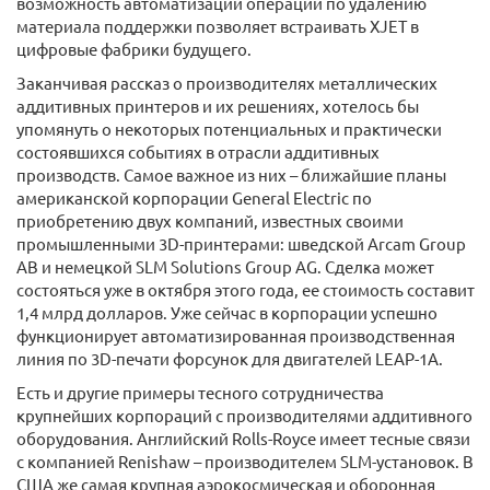
возможность автоматизации операций по удалению
материала поддержки позволяет встраивать XJET в
цифровые фабрики будущего.
Заканчивая рассказ о производителях металлических
аддитивных принтеров и их решениях, хотелось бы
упомянуть о некоторых потенциальных и практически
состоявшихся событиях в отрасли аддитивных
производств. Самое важное из них – ближайшие планы
американской корпорации General Electric по
приобретению двух компаний, известных своими
промышленными 3D-принтерами: шведской Arcam Group
AB и немецкой SLM Solutions Group AG. Сделка может
состояться уже в октября этого года, ее стоимость составит
1,4 млрд долларов. Уже сейчас в корпорации успешно
функционирует автоматизированная производственная
линия по 3D-печати форсунок для двигателей LEAP-1A.
Есть и другие примеры тесного сотрудничества
крупнейших корпораций с производителями аддитивного
оборудования. Английский Rolls-Royce имеет тесные связи
с компанией Renishaw – производителем SLM-установок. В
США же самая крупная аэрокосмическая и оборонная