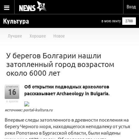
Вход
Культура
в мою ленту
2788
Лучшее
Хорошее
Новое
У берегов Болгарии нашли
затопленный город возрастом
около 6000 лет
Об открытии подводных археологов
отметили
16
рассказывает Archaeology in Bulgaria.
в архиве
источник: portal-kultura.ru
Впервые следы затопленного в древности поселения на
берегу Черного моря, находящегося неподалеку от устья
реки Ропотамо в Бургасской области, были найдены