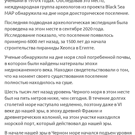
учеными в 1970-х годах. Обследовав это место,
международная группа археологов из проекта Black Sea
MAP обнаружила на дне моря доисторическое поселение.
Последняя подводная археологическая экспедиция была
проведена на этом месте в сентябре 2020 года.
Исследование показало, что поселение появилось
примерно 6000 лет назад, за 1500 лет до начала
строительства пирамиды Хеопса в Египте.
Ученые обнаружили на дне моря слой погребенной почвы,
в котором были найдены материалы эпохи
меднокаменного века. Находки свидетельствовали о том,
что на момент своего существования поселение
полностью находилось на суше.
Шесть тысяч лет назад уровень Черного моря в этом месте
был на пять метров ниже, чем сегодня. В течение долгих
столетий море наступало медленно, поэтому даже в VI
веке до нашей эры, в эпоху древней Фракии и
древнегреческих колоний, на этом участке находился
морской порт, который действовал до нашей эры.
В начале нашей эры в Черном море начался подъем уровня