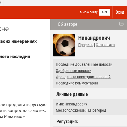
И
Вход
в мою ленту
459
Об авторе
хне
Никандрович
своих намерениях
Профиль
|
Статистика
рного наследия
Последние добавленные новости
Одобренные новости
Френдлента последних новостей
Последние комментарии
Личные данные
о ли продвигать русскую
Имя: Никандрович
ить вопрос на самотёк,
Местоположение: Н.Новгород
щим Максимом
Репутация: