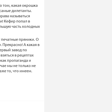
о том, какая окрошка
 самые дилетанты.
права называться
и! Кефир попал в
ольшую часть холодных
т печатные пряники. О
. Прекрасно! А какая в
первый завод по
 взяться в рецептах
 как пропаганда и
учае мы не только не
же то, что имеем.