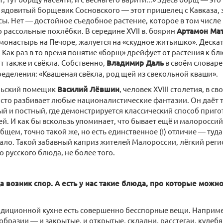
 ядовитый борщевик Сосновского — этот пришелец с Кавказа,
ы. Нет — достойное съедобное растение, которое в том числе 
о рассольные похлёбки. В середине XVII в. боярин
Артамон Ма
монастырь на Печоре, жалуется на «скудное житьишко». Дескат
 Как раз в то время понятие «борщ» дрейфует от растения к б
т также и свёкла. Собственно,
Владимир Даль
в своём словаре
ределения: «Квашеная свёкла, род щей из свекольной кваши».
ульский помещик
Василий Лёвшин
, человек XVIII столетия, в св
сто разбивает любые националистические фантазии. Он даёт 
й и постный, где демонстрируется классический способ приго
й. И как бы вскользь упоминает, что бывает ещё и малороссий
общем, точно такой же, но есть единственное (!) отличие — туд
сало. Такой забавный каприз жителей Малороссии, лёгкий рег
 русского блюда, не более того.
 возник спор. А есть у нас такие блюда, про которые можно
диционной кухне есть совершенно бесспорные вещи. Например
образии — и закрытые, и открытые, складни, расстегаи, кулеб