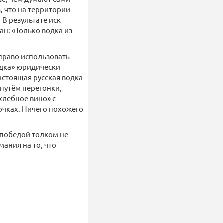
, что на территории
 В результате иск
ан: «Только водка из
 право использовать
водка» юридически
астоящая русская водка
путём перегонки,
хлебное вино» с
очках. Ничего похожего
 победой толком не
ания на то, что