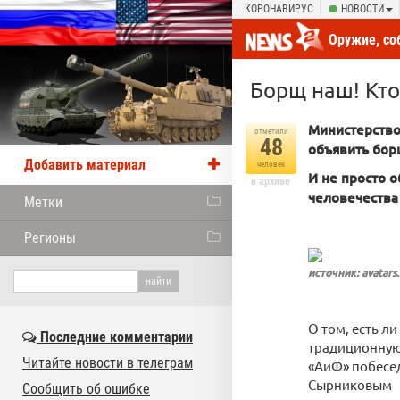
КОРОНАВИРУС
НОВОСТИ
Оружие, со
новости от
Борщ наш! Кто
Министерство
отметили
48
объявить бор
Добавить материал
человек
И не просто о
в архиве
человечеств
Метки
Регионы
источник: avatars
О том, есть л
Последние комментарии
традиционную 
Читайте новости в телеграм
«АиФ» побесе
Сырниковым
Сообщить об ошибке