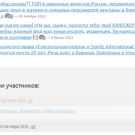
мбассадоры*] ТОП-6 народных артистов России, перевопло
щих лиц» в жалких и смешных персонажей рекламы в бре
.»
— 29 Ноября 2023
11
я магия мира] «Ну шо, сынку, помогло тебе твоё ЮНЕСКО?
мбы: единый фуд-код мира русских, украинцев, белоруссо
ын и молдаван
— 4 Июня 2023
3
разделил права «Союзплодоимпорта» и Spirits International
лится почти 20 лет. Речь идет о брендах Stolichnaya и Mos
и участников:
4 Октября 2020 ,
url
й скрыт. Нажмите, чтобы показать.
 24 Октября 2020 ,
url