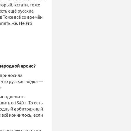
торый, кстати, тоже
есть ещё русские
! Тоже всё со времён
пять же. Не это
ународной арене?
й приносила
что русская водка —
».
принадлежать
ть в 1540 г. То есть
ародный арбитражный
 всё кончилось, если
ше, чем думают сами