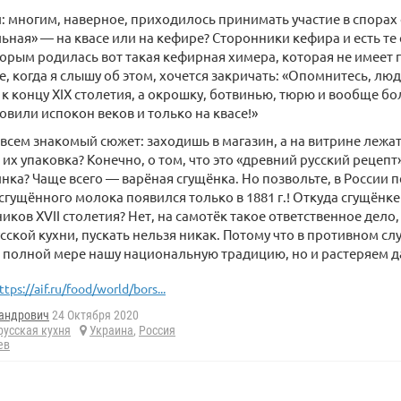
: многим, наверное, приходилось принимать участие в спорах 
ьная» — на квасе или на кефире? Сторонники кефира и есть те
орым родилась вот такая кефирная химера, которая не имеет 
, когда я слышу об этом, хочется закричать: «Опомнитесь, люд
к концу XIX столетия, а окрошку, ботвинью, тюрю и вообще б
товили испокон веков и только на квасе!»
всем знакомый сюжет: заходишь в магазин, а на витрине лежа
их упаковка? Конечно, о том, что это «древний русский рецепт»
нка? Чаще всего — варёная сгущёнка. Но позвольте, в России 
сгущённого молока появился только в 1881 г.! Откуда сгущёнке
иков XVII столетия? Нет, на самотёк такое ответственное дело,
сской кухни, пускать нельзя никак. Потому что в противном сл
 полной мере нашу национальную традицию, но и растеряем да
ttps://aif.ru/food/world/bors...
андрович
24 Октября 2020
русская кухня
Украина
,
Россия
ев