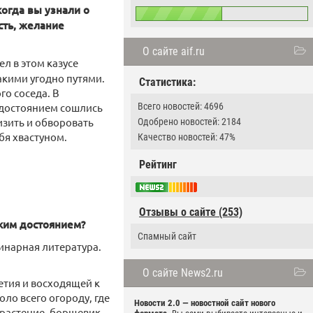
когда вы узнали о
сть, желание
О сайте aif.ru
л в этом казусе
акими угодно путями.
Статистика:
го соседа. В
достоянием сошлись
Всего новостей: 4696
изить и обворовать
Одобрено новостей: 2184
ебя хвастуном.
Качество новостей: 47%
Рейтинг
Отзывы о сайте (253)
ским достоянием?
Спамный сайт
инарная литература.
О сайте News2.ru
етия и восходящей к
ло всего огороду, где
Новости 2.0 — новостной сайт нового
о растение, борщевик