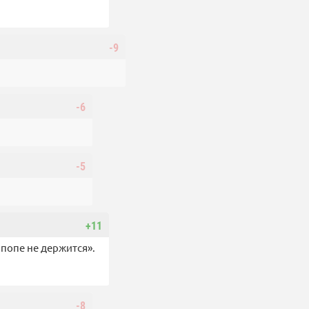
-9
-6
-5
+11
 попе не держится».
-8