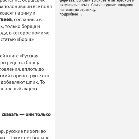
формата.
Вы сами выбираете интересные и
актуальные темы. Самые лучшие попадают
 заполонивший все поля
на главную страницу.
квасят на зиму и
подробнее
→
твеев
, сосланный в
ь, только борща и
люду, в которое помимо
 статью «Борщ»
оей книге «Русская
три рецепта борща —
товления, вплоть до
ский вариант русского
а добавляют шпик. То
иональный акцент
 сказать — они только
, русские пироги во
яки… Таких нет больше