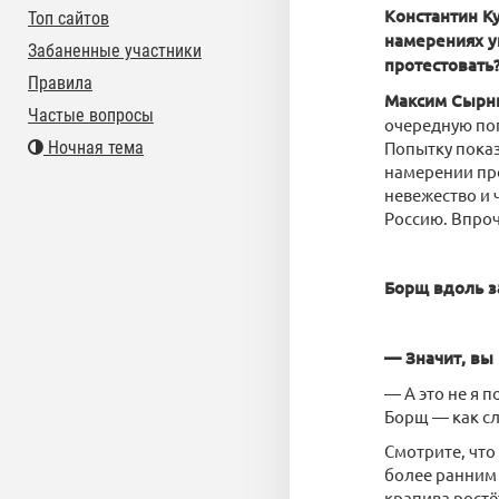
Константин К
Топ сайтов
намерениях у
Забаненные участники
протестовать
Правила
Максим Сырн
Частые вопросы
очередную поп
Ночная тема
Попытку показ
намерении пр
невежество и 
Россию. Впроче
Борщ вдоль з
— Значит, вы 
— А это не я 
Борщ — как сл
Смотрите, что
более ранним 
крапива ростёт