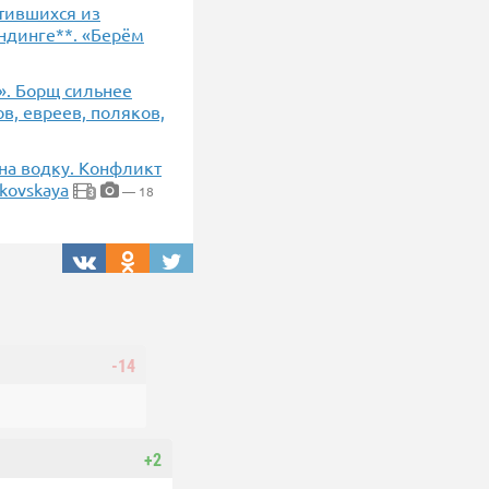
тившихся из
ндинге**. «Берём
». Борщ сильнее
в, евреев, поляков,
 на водку. Конфликт
kovskaya
— 18
3
-14
+2