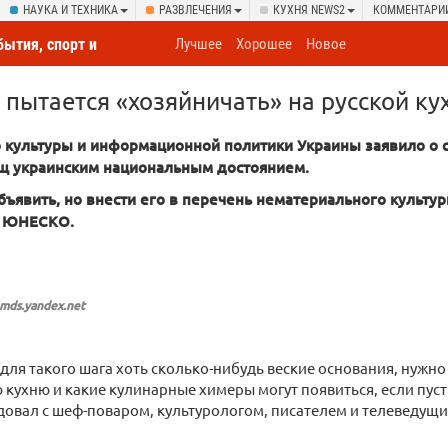
НАУКА И ТЕХНИКА
РАЗВЛЕЧЕНИЯ
КУХНЯ NEWS2
КОММЕНТАРИ
бытия, спорт и
Лучшее
Хорошее
Новое
овсюду
 пытается «хозяйничать» на русской ку
 культуры и информационной политики Украины заявило о 
щ украинским национальным достоянием.
бъявить, но внести его в перечень нематериального культу
а ЮНЕСКО.
.mds.yandex.net
и для такого шага хоть сколько-нибудь веские основания, нужн
кухню и какие кулинарные химеры могут появиться, если пуст
довал с шеф-поваром, культурологом, писателем и телеведу