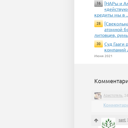
[НАРы и А
16
«действую
кредиты мы в ..
[Свекольна
28
атомной бо
литовцев, рум
Суд Гааги 
30
компаний д
Июня 2021
Комментари
Аристотель
, 2
Комментари
sant
,