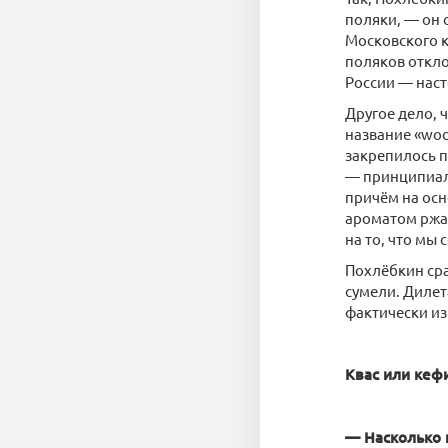
поляки, — он 
Московского к
поляков откло
России — наст
Другое дело, 
название «wod
закрепилось п
— принципиаль
причём на осн
ароматом ржан
на то, что мы
Похлёбкин сра
сумели. Дилет
фактически из
Квас или кеф
— Насколько 