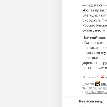
— Судите сами
«более правил
Благодаря кот
окрошкой. Мне
Россию ближе 
супов у нас го
Или ещё один 
чём расскажет 
пряниках начи
производству 
печатных прян
укрепление ру
восстановим в
Источник:
h
Добавил
Ник
блюда
,
борщ
,
7 комментари
На эту же тему: