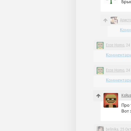
Брыс
Арист
Комм
Ecce Homo
, 2
Комментари
Ecce Homo
, 2
Комментари
KsRu
Про 
Вот 
belinika
, 25 Ок