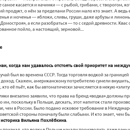
же самое касается и начинки — с рыбой, грибами, с творогом, ко
ий продукт, о нём за пределами России мало кто знает. А ведь 
енья и моченья — яблоки, сливы, груши, даже арбузы и лимоны
Домостроя», а если разобраться — то с седой древности. Квас о
ованное пойло, а настоящий, зерновой...
е
чаи, когда нам удавалось отстоять свой приоритет на межд
лучай был во времена СССР. Тогда торговля водкой за границе
доход. Скажем, американскому потребителю сумели внушить, 
т, кто её пьёт, как бы автоматически зачисляется в некую «элиту
поляки внезапно заявили, что права на бренд «водка» должны 
им, поскольку в Польше, дескать, этот напиток стали производи
ше, чем в России. Было подано исковое требование в Междун
советской стороны поначалу были слабыми. И кто знает, чем бы
ь
историка Вильяма Похлёбкина
.
н признал, что водку в Польше начали производить даже рань