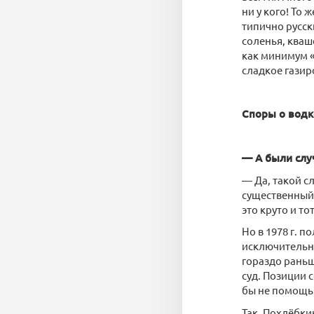
ни у кого! То 
типично русск
соленья, кваш
как минимум «
сладкое газир
Споры о водк
— А были слу
— Да, такой с
существенный 
это круто и то
Но в 1978 г. 
исключительно 
гораздо рань
суд. Позиции 
бы не помощ
Так, Похлёбки