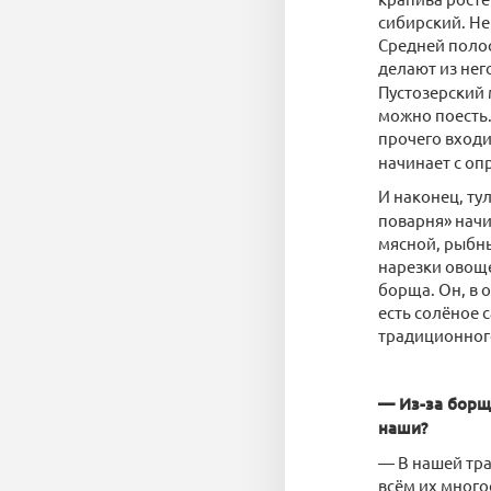
сибирский. Не
Средней полос
делают из нег
Пустозерский 
можно поесть.
прочего входи
начинает с оп
И наконец, т
поварня» начи
мясной, рыбны
нарезки овоще
борща. Он, в 
есть солёное 
традиционного
— Из-за борща
наши?
— В нашей тра
всём их много