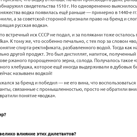
обнаружил свидетельства 1510 г. Но одновременно выяснилось
няжества водка появилась ещё раньше — примерно в 1440-е гг.
нили, а за советской стороной признали право на бренд и слог
оящая русская водка».
что встречный иск СССР не подал, и за поляками тоже осталось
ka». К тому же, что особенно печально, с тех пор за словом «
онятие спирта-ректификата, разбавленного водой. Тогда как н
но другой продукт. Это был дистиллят, напиток, полученный 
ове ржаного пророщенного зерна, солода. Получалось такое «
ого хлебушка, которое ещё иногда выдерживали в дубовых б
 сейчас называем водкой!
жался за бренд и победил — не его вина, что воспользоваться
анты, связанные с промышленностью, просто не обратили вним
вратили понятие «водка».
ир?
велико влияние этих дилетантов?