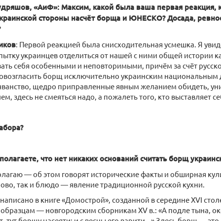
удряшов, «АиФ»: Максим, какой была ваша первая реакция, 
краинской стороны насчёт борща и ЮНЕСКО? Досада, ревно
?
иков
: Первой реакцией была снисходительная усмешка. Я увиде
ытку украинцев отделиться от нашей с ними общей истории к
ать себя особенными и неповторимыми, причём за счёт русско
овозгласить борщ исключительно украинским национальным 
чванство, щедро приправленные явным желанием обидеть, ун
м, здесь не смеяться надо, а пожалеть того, кто выставляет с
абора?
полагаете, что нет никаких оснований считать борщ украин
полагаю — об этом говорят исторические факты и обширная кул
ово, так и блюдо — явление традиционной русской кухни.
 написано в книге «Домострой», созданной в середине XVI стол
образцам — новгородским сборникам XV в.: «А подле тына, око
, тут борщу насеяти; и с весны его варити...» Здесь борщ — эт