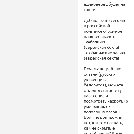
единоверец будет на
троне
Добавлю, что сегодня
в российской
политике огромное
влияние имеют:
- хабадники
(еврейская секта)
- любавичские хасиды
(еврейская секта)
Почему истребляют
славян (русских,
украинцев,
белорусов), можете
открыть статистику
население и
посмотреть насколько
уменьшилась
популяция славян.
Войн нет, эпидемий
нет, как это назвать,
как не скрытые
истребление? Кому