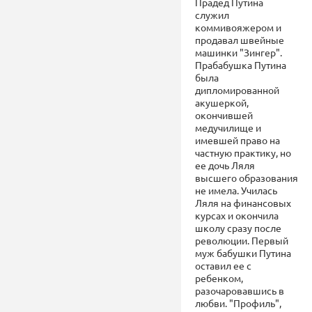
Прадед Путина
служил
коммивояжером и
продавал швейные
машинки "Зингер".
Прабабушка Путина
была
дипломированной
акушеркой,
окончившей
медучилище и
имевшей право на
частную практику, но
ее дочь Ляля
высшего образования
не имела. Училась
Ляля на финансовых
курсах и окончила
школу сразу после
революции. Первый
муж бабушки Путина
оставил ее с
ребенком,
разочаровавшись в
любви. "Профиль",