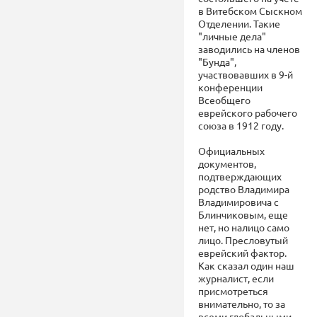
в Витебском Сыскном
Отделении. Такие
"личные дела"
заводились на членов
"Бунда",
участвовавших в 9-й
конференции
Всеобщего
еврейского рабочего
союза в 1912 году.
Официальных
документов,
подтверждающих
родство Владимира
Владимировича с
Блинчиковым, еще
нет, но налицо само
лицо. Пресловутый
еврейский фактор.
Как сказал один наш
журналист, если
присмотреться
внимательно, то за
всеми глобальными