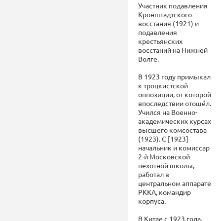
Участник подавления
Кронштадтского
восстания (1921) и
подавления
крестьянских
восстаний на Нижней
Волге.
В 1923 году примыкал
к троцкистской
оппозиции, от которой
впоследствии отошёл.
Учился на Военно-
академических курсах
высшего комсостава
(1923). С [1923]
начальник и комиссар
2-й Московской
пехотной школы,
работал в
центральном аппарате
РККА, командир
корпуса.
В Китае с 1923 года.