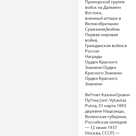
Приморской группе
войск на Дальнем
Востоке,
военный атташе в
Великобритании
Сражения/войны
Первая мировая
война,
Гражданская война в
России
Награды
Орден Красного
Знамени Орден
Красного Знамени
Орден Красного
Знамени
Ви?товт Казими?рович
Пу?тна (лит. Vytautas
Putna, 31 марта 1893
деревня Мацканцы,
Виленская губерния,
Российская империя
— 12 июня 1937
Москва, СССР) —