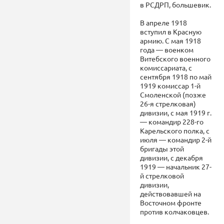
в РСДРП, большевик.
В апреле 1918
вступил в Красную
армию. С мая 1918
года — военком
Витебского военного
комиссариата, с
сентября 1918 по май
1919 комиссар 1-й
Смоленской (позже
26-я стрелковая)
дивизии, с мая 1919 г.
— командир 228-го
Карельского полка, с
июля — командир 2-й
бригады этой
дивизии, с декабря
1919 — начальник 27-
й стрелковой
дивизии,
действовавшей на
Восточном фронте
против колчаковцев.