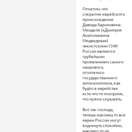
Отметим, что
сокрытие еврейского
происхождения
Давида Аароновича
Менделя («Дмитрия
Анатольевича
Медведева»)
чекистскими СМИ
России является
грубейшим
проявлением самого
махрового,
оголтелого
государственного
антисемитизма, как
будто в еврействе
есть что-то позорное,
что нужно скрывать.
Вот так господа,
теперь наконец то все
евреи России могут
вздохнуть спокойно,
наконец то их