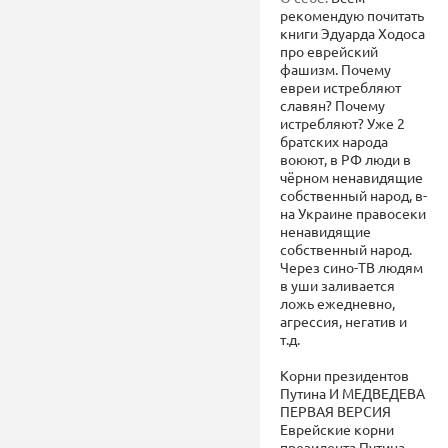
рекомендую почитать
книги Эдуарда Ходоса
про еврейский
фашизм. Почему
евреи истребляют
славян? Почему
истребляют? Уже 2
братских народа
воюют, в РФ люди в
чёрном ненавидящие
собственный народ, в-
на Украине правосеки
ненавидящие
собственный народ.
Через сино-ТВ людям
в уши заливается
ложь ежедневно,
агрессия, негатив и
т.д.
Корни президентов
Путина И МЕДВЕДЕВА
ПЕРВАЯ ВЕРСИЯ
Еврейские корни
президента Путина