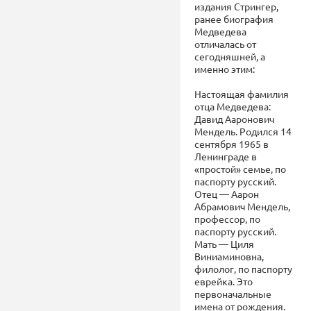
издания Стрингер,
ранее биография
Медведева
отличалась от
сегодняшней, а
именно этим:
Настоящая фамилия
отца Медведева:
Давид Ааронович
Мендель. Родился 14
сентября 1965 в
Ленинграде в
«простой» семье, по
паспорту русский.
Отец — Аарон
Абрамович Мендель,
профессор, по
паспорту русский.
Мать — Циля
Виниаминовна,
филолог, по паспорту
еврейка. Это
первоначальные
имена от рождения.