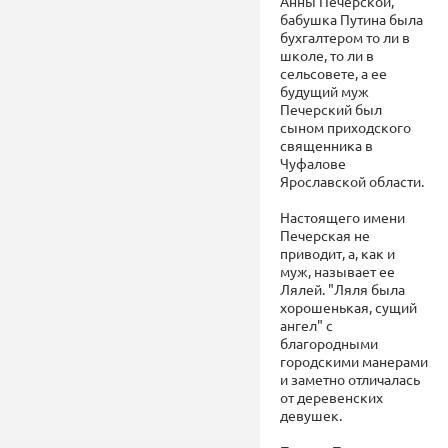
Анны Печерской,
бабушка Путина была
бухгалтером то ли в
школе, то ли в
сельсовете, а ее
будущий муж
Печерский был
сыном приходского
священника в
Чуфалове
Ярославской области.
Настоящего имени
Печерская не
приводит, а, как и
муж, называет ее
Лялей. "Ляля была
хорошенькая, сущий
ангел" с
благородными
городскими манерами
и заметно отличалась
от деревенских
девушек.