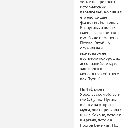
хоть и не проводит
исторических
параллелей, но пишет,
что настоящая
фамилия Ляли была
Распутина, а после
смены сана светское
имя было изменено.
Позже, "чтобы у
служителей
монастыря не
возникло нехороших
ассоциаций, ее муж
записался в
монастырской книге
как Путин".
Из Чуфалова
Ярославской области,
где бабушка Путина
вышла за второго
мужа, она переехала с
ним в Коканд, потом в
Фергану, потом в
Ростов Великий. Но,