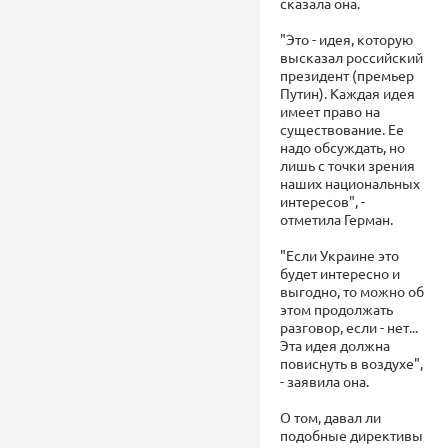
сказала она.
"Это - идея, которую
высказал российский
президент (премьер
Путин). Каждая идея
имеет право на
существование. Ее
надо обсуждать, но
лишь с точки зрения
наших национальных
интересов", -
отметила Герман.
"Если Украине это
будет интересно и
выгодно, то можно об
этом продолжать
разговор, если - нет...
Эта идея должна
повиснуть в воздухе",
- заявила она.
О том, давал ли
подобные директивы