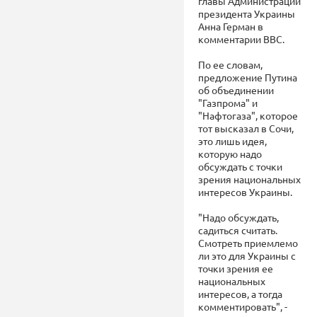
главы Администрации
президента Украины
Анна Герман в
комментарии ВВС.
По ее словам,
предложение Путина
об объединении
"Газпрома" и
"Нафтогаза", которое
тот высказал в Сочи,
это лишь идея,
которую надо
обсуждать с точки
зрения национальных
интересов Украины.
"Надо обсуждать,
садиться считать.
Смотреть приемлемо
ли это для Украины с
точки зрения ее
национальных
интересов, а тогда
комментировать", -