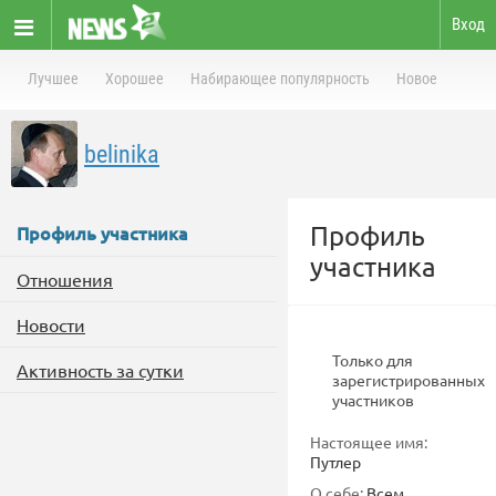
Вход
Лучшее
Хорошее
Набирающее популярность
Новое
belinika
Профиль
Профиль участника
участника
Отношения
Новости
Только для
Активность за сутки
зарегистрированных
участников
Настоящее имя:
Путлер
О себе:
Всем