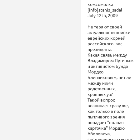
комсомолка
[info]stanis_sadal
July 12th, 2009
Не теряют своей
актуальности поиски
еврейских корней
российского -экс-
президента.
Какая связь между
Владимиром Путиным
и активистом Бунда
Мордхо
Блинчиковым, нет ли
между ними
родственных,
кровных уз?
Такой вопрос
возникает сразу же,
как только в поле
пытливого зрения
попадает "полная
карточка" Мордхо
Абелевича,
состоявшего на учете