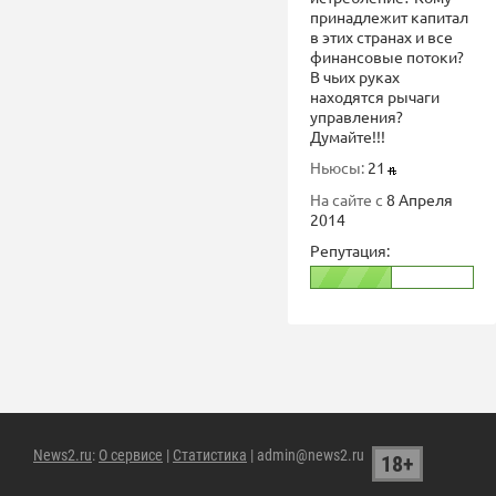
принадлежит капитал
в этих странах и все
финансовые потоки?
В чьих руках
находятся рычаги
управления?
Думайте!!!
Ньюсы:
21
На сайте с
8 Апреля
2014
Репутация:
News2.ru
:
О сервисе
|
Статистика
| admin@news2.ru
18+