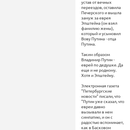
устав от вечных
переездов, оставила
Печерского и вышла
замуж за еврея
Эпштейна (он взял
фамилию жены),
который и усыновил
Вову Путина - отца
Путина.
Таким образом
Владимир Путин -
еврей по дедушке. Да
еще и не родному.
Хотя и Эпштейну.
Электронная газета
"Петербургские
новости" писали, что
"Путин уже сказал, что
евреи давно
вызывали в нем
симпатию, и он с
радостью вспоминает,
как в Басковом