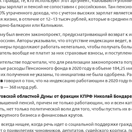
 Правда, те, кто используют этот аргумент, «забывают» упомяну
ры зарплат и пенсий не сопоставим с российскими. Там пенси
0% утраченного дохода, что с учетом высоких зарплат являет
я жизни, в отличие от 12−13 тысяч рублей, которые в среднем 
дино-Балкарии или Калмыкии.
уму был внесен законопроект, предусматривающий возврат к 
ссиян. Авторы указывали, что отсутствие индексации ведет, в ч
онеры продолжают работать нелегально, чтобы получать боль
атель вообще не платит за них страховые взносы, и поступлен
ительстве подсчитали, что для реализации законопроекта по
е расходы Пенсионного фонда в 2020 году в объеме 184,25 ми
 их получения не указаны, то инициатива не была одобрена. Ра
ов
говорил о том, что на индексацию работающим в 2020 году 
в — 368 млрд руб.
товской областной Думы от фракции КПРФ Николай Бондар
вышений пенсий, причем не только работающим, но и всем ка
ть, нет только политической воли для того, чтобы пустить их в
крупного бизнеса и финансовых кругов.
 всегда нищее, когда речь идет о социальной поддержке гражд
ет о привилегиях чиновников, депутатов, судейского корпуса,