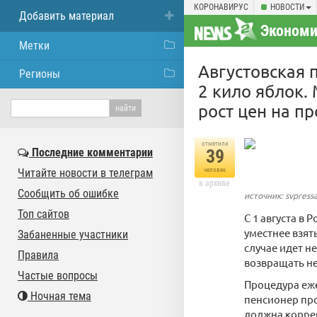
КОРОНАВИРУС
НОВОСТИ
Добавить материал
Экономи
Метки
Августовская 
Регионы
2 кило яблок.
рост цен на пр
отметили
Последние комментарии
39
Читайте новости в телеграм
человек
в архиве
Сообщить об ошибке
источник: svpressa
Топ сайтов
С 1 августа в
уместнее взят
Забаненные участники
случае идет н
Правила
возвращать не
Частые вопросы
Процедура еже
Ночная тема
пенсионер про
должна коррек