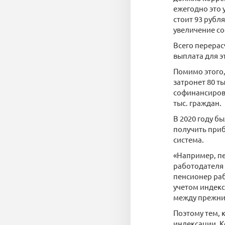
ежегодно это 
стоит 93 рубл
увеличение со
Всего перерас
выплата для эт
Помимо этого,
затронет 80 т
софинансирова
тыс. граждан.
В 2020 году б
получить приб
система.
«Например, пе
работодателя 
пенсионер раб
учетом индекс
между прежним
Поэтому тем, 
индексации. К