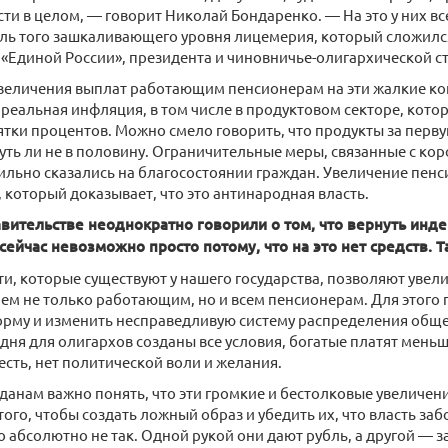
сти в целом, — говорит Николай Бондаренко. — На это у них вс
ель того зашкаливающего уровня лицемерия, который сложилс
«Единой России», президента и чиновничье-олигархической с
 увеличения выплат работающим пенсионерам на эти жалкие к
 реальная инфляция, в том числе в продуктовом секторе, кото
ятки процентов. Можно смело говорить, что продукты за перву
ть ли не в половину. Ограничительные меры, связанные с кор
ильно сказались на благосостоянии граждан. Увеличение пенси
 который доказывает, что это антинародная власть.
авительстве неоднократно говорили о том, что вернуть ин
ейчас невозможно просто потому, что на это нет средств. Та
, которые существуют у нашего государства, позволяют увели
чем не только работающим, но и всем пенсионерам. Для этого
орму и изменить несправедливую систему распределения обще
одня для олигархов созданы все условия, богатые платят меньш
сть, нет политической воли и желания.
анам важно понять, что эти громкие и бестолковые увеличени
того, чтобы создать ложный образ и убедить их, что власть заб
о абсолютно не так. Одной рукой они дают рубль, а другой — з