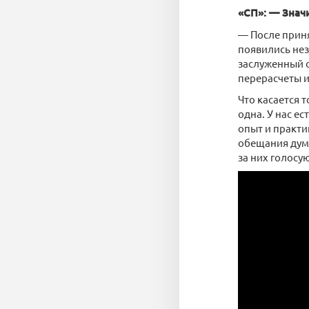
«СП»: — Знач
— После приня
появились не
заслуженный 
перерасчеты и
Что касается 
одна. У нас е
опыт и практи
обещания думат
за них голосу