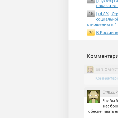
[11,98%] Г
18
показатель
[+4,8%] Ст
16
социальной
отношению к 1 
В России 
37
Комментари
suare
, 2 Авгус
Комментари
Трушин
, 
Чтобы б
нас боо
обеспечивать н