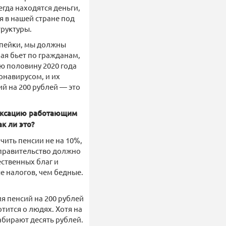
егда находятся деньги,
я в нашей стране под
труктуры.
опейки, мы должны
рая бьет по гражданам,
ю половину 2020 года
онавирусом, и их
й на 200 рублей — это
дексацию работающим
к ли это?
чить пенсии не на 10%,
 правительство должно
ственных благ и
е налогов, чем бедные.
я пенсий на 200 рублей
отится о людях. Хотя на
абирают десять рублей.