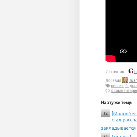
Источник:
h
Добавил
suar
пенсии
,
бедно
4 комментари
На эту же тему:
[Малообес
12
стал расс
закладывается 