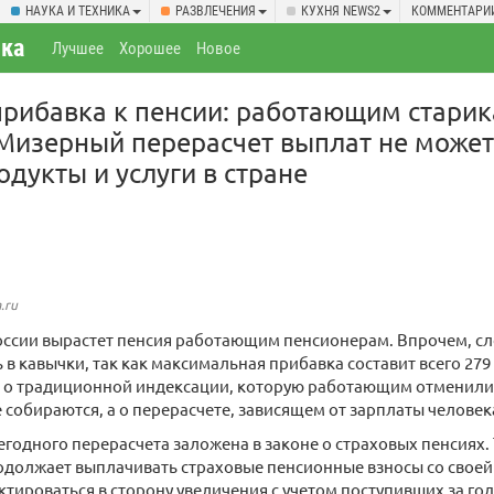
НАУКА И ТЕХНИКА
РАЗВЛЕЧЕНИЯ
КУХНЯ NEWS2
КОММЕНТАРИ
ка
Лучшее
Хорошее
Новое
прибавка к пенсии: работающим стари
 Мизерный перерасчет выплат не може
одукты и услуги в стране
.ru
 России вырастет пенсия работающим пенсионерам. Впрочем, сл
ь в кавычки, так как максимальная прибавка составит всего 279
е о традиционной индексации, которую работающим отменили е
 собираются, а о перерасчете, зависящем от зарплаты человек
годного перерасчета заложена в законе о страховых пенсиях.
должает выплачивать страховые пенсионные взносы со своей 
тироваться в сторону увеличения с учетом поступивших за год