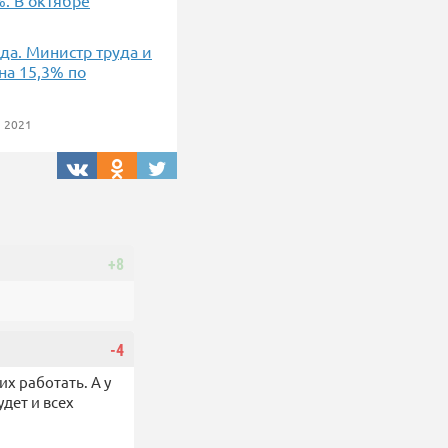
%. В октябре
да. Министр труда и
на 15,3% по
 2021
+8
-4
х работать. А у
дет и всех