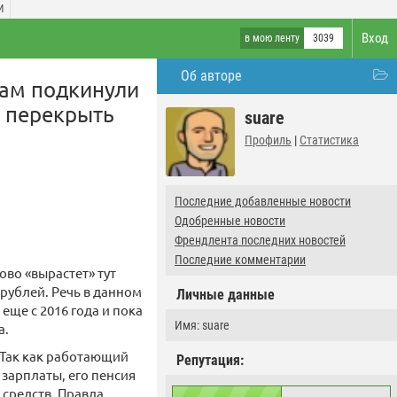
И
Вход
в мою ленту
3039
Об авторе
кам подкинули
т перекрыть
suare
Профиль
|
Статистика
Последние добавленные новости
Одобренные новости
Френдлента последних новостей
Последние комментарии
ово «вырастет» тут
 рублей. Речь в данном
Личные данные
ще с 2016 года и пока
Имя: suare
а.
 Так как работающий
Репутация:
зарплаты, его пенсия
 средств. Правда,