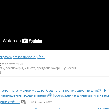
ttps://svpressa.ru/society/ar...
e
2 Августа 2020
сть
,
пенсионеры
,
нищета
,
предпенсионеры
Россия
я
печенные, малоимущие, бедные и неимущие(нищие)*] 🫰Ро
лаивающе-антисоциальным👎 Торможение динамики инвес
уже сейчас
— 28 Января 2025
2