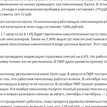
увеличение не может превышать три пенсионных балла. В это
я, отсюда и максимальная прибавка, которая составляет 279 ру
ставило 261,72 руб.
чет коснется около 14 миллионов работающих пенсионеров в
ой категории в этом году составляет 5686 рублей.
 с 1 августа на 9,13% будет увеличена накопительная часть пе
ысяч пенсионеров. Также на 7,99% вырастут пенсии участников
ния пенсионных накоплений в виде срочных выплат. Этот пер
ыла проведена индексация страховых пенсий на 6,6%. Но рабо
авку только после увольнения. В ПФР даже привели пример тог
нсионер увольняется в июле 2020 года. В августе в ПФР поступ
о том, что работник-пенсионер работал в июле. В сентябре пос
отающим в августе не числится. В октябре ПФР примет решени
ации. И в ноябре пенсионер получит полный размер пенсии и
 и новым размером пенсии за август, сентябрь и октябрь», — 
кто продолжает работать, пока придется удовольствоваться п
онечно, говорить всерьез о том, что 279 рублей — это заметная