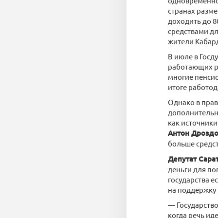
одновременно.
странах разме
доходить до 8
средствами дл
жители Кабар
В июле в Госд
работающих ро
многие пенси
итоге работод
Однако в прав
дополнительны
как источники
Антон Дрозд
больше средст
Депутат Сара
деньги для по
государства ес
на поддержку 
— Государство
когда речь ид