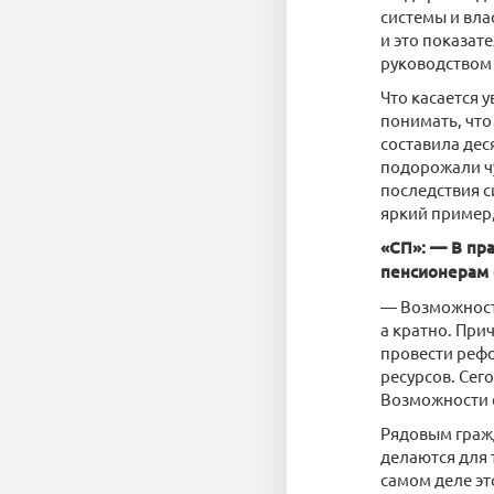
системы и вла
и это показат
руководством 
Что касается
понимать, что
составила дес
подорожали чу
последствия с
яркий пример,
«СП»: — В пр
пенсионерам с
— Возможности
а кратно. При
провести реф
ресурсов. Сег
Возможности е
Рядовым гражд
делаются для 
самом деле эт