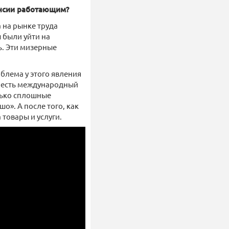
енсии работающим?
 на рынке труда
были уйти на
. Эти мизерные
облема у этого явления
в, есть международный
олько сплошные
о». А после того, как
 товары и услуги.