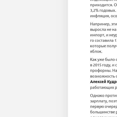
приходится. 
3,2% годовых.
инфляция, осо
Например, эти
выросла не на
импорт, и неу
го составила 1
которые получ
яблок.
Как уже было 
в 2015 году, 
проформы. На
возможность о
Алексей Кудр
работающих р
Однако против
зарплату, поэ
первую очеред
большинстве р