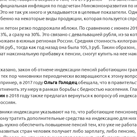
Официальная инфляция по подсчетам Минэкономразвития по и
 Это не так уж много и укладывается в целевые показатели. Од
бенно на некоторые виды продукции, которая пользуется спр
м летом резко подорожали яблоки. По сравнению с июнем 2019
 3%, а сразу на 30%. Это связано с девальвацией рубля, из-за 
рожаем в южных регионах России. Средняя стоимость килограм
36 руб., тогда как год назад она была 105,3 руб. Таким образом
ат максимальную прибавку к пенсии, смогут купить на нее ма
сказано, закон об отмене индексации пенсий работающим гр
и с тех пор чиновники периодически возвращаются к этому вопр
пример, в 2017 году
Ольга Голодец
обещала, что в правительс
тменить эту меру в рамках борьбы с бедностью населения. Гл
ин
в 2018 году также предлагал вернуться к вопросу об индекс
оссиян.
ники индексации указывают на то, что работающие пенсионе
тому тратить дополнительные средства на индексацию для ни
ь нужно обеспечить повышение пенсий тем, кто уже не работает
азвитых стран человек получает либо зарплату, либо пенсию, н