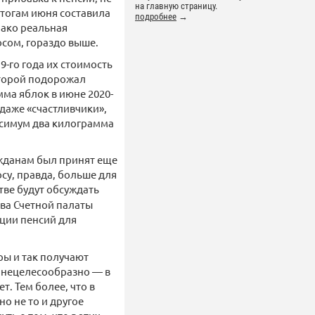
на главную страницу.
тогам июня составила
подробнее
→
нако реальная
осом, гораздо выше.
-го года их стоимость
которой подорожал
ма яблок в июне 2020-
, даже «счастливчики»,
ксимум два килограмма
ажданам был принят еще
осу, правда, больше для
тве будут обсуждать
ава Счетной палаты
ации пенсий для
ры и так получают
х нецелесообразно — в
. Тем более, что в
о не то и другое