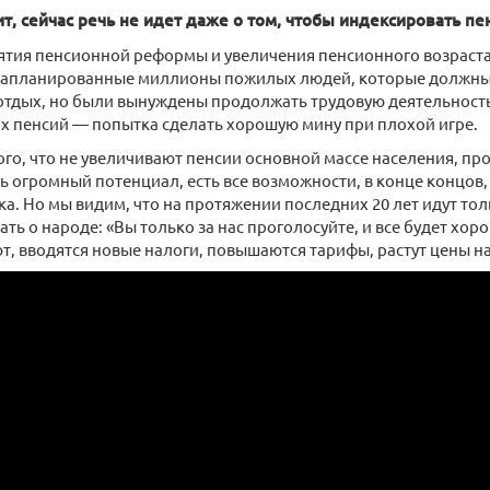
ит, сейчас речь не идет даже о том, чтобы индексировать п
тия пенсионной реформы и увеличения пенсионного возраста
запланированные миллионы пожилых людей, которые должны 
отдых, но были вынуждены продолжать трудовую деятельность
х пенсий — попытка сделать хорошую мину при плохой игре.
того, что не увеличивают пенсии основной массе населения, пр
сть огромный потенциал, есть все возможности, в конце концо
ка. Но мы видим, что на протяжении последних 20 лет идут т
ь о народе: «Вы только за нас проголосуйте, и все будет хорош
ют, вводятся новые налоги, повышаются тарифы, растут цены на