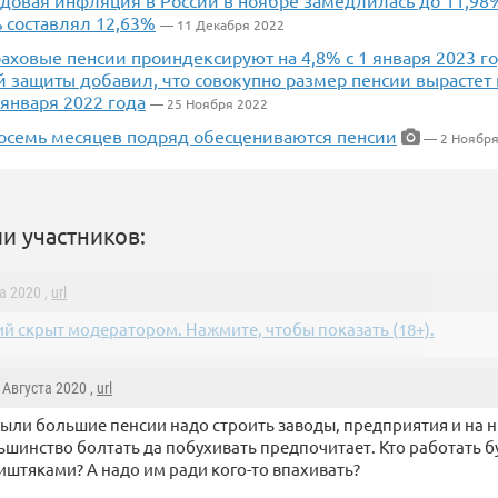
одовая инфляция в России в ноябре замедлилась до 11,98
 составлял 12,63%
— 11 Декабря 2022
раховые пенсии проиндексируют на 4,8% с 1 января 2023 го
 защиты добавил, что совокупно размер пенсии вырастет 
января 2022 года
— 25 Ноября 2022
восемь месяцев подряд обесцениваются пенсии
— 2 Ноября
и участников:
та 2020 ,
url
й скрыт модератором. Нажмите, чтобы показать (18+).
2 Августа 2020 ,
url
ыли большие пенсии надо строить заводы, предприятия и на ни
ьшинство болтать да побухивать предпочитает. Кто работать бу
иштяками? А надо им ради кого-то впахивать?