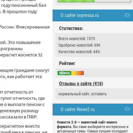
м году пенсионный бал
б. В прошлом году
О сайте svpressa.ru
 России. Фиксированная
Статистика:
Всего новостей: 1575
нсий. Это повышение
Одобрено новостей: 696
 программы
Качество новостей: 44%
ерасчет коснется 32
Рейтинг
тающие граждане смогут
о, как работает эта
Отзывы о сайте (416)
ит отчетность от
нормальный сайт, оставить
тупит отчетность, где
е о выплате пенсии с
О сайте News2.ru
 денежную разницу
рассказали в ПФР.
Новости 2.0 — новостной сайт нового
ерерасчетом вместо
формата.
Вы сами выбираете интересные и
актуальные темы. Самые лучшие попадают
 прибавка к пенсии, не