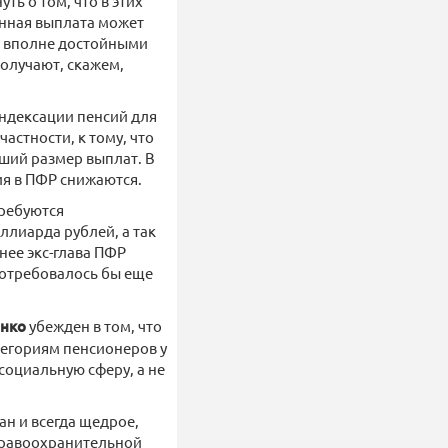
ть о том, что в этих
онная выплата может
ся вполне достойными
получают, скажем,
индексации пенсий для
астности, к тому, что
ший размер выплат. В
ия в ПФР снижаются.
требуются
ллиарда рублей, а так
нее экс-глава ПФР
потребовалось бы еще
енко
убежден в том, что
тегориям пенсионеров у
 социальную сферу, а не
ан и всегда щедрое,
 правоохранительной