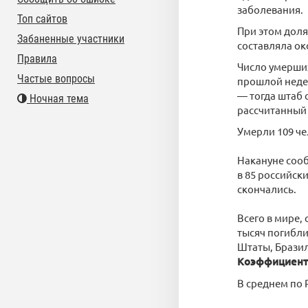
заболевания.
Топ сайтов
При этом доля
Забаненные участники
составляла ок
Правила
Число умерших
Частые вопросы
прошлой недел
— тогда штаб 
Ночная тема
рассчитанный 
Умерли 109 че
Накануне сооб
в 85 российск
скончались.
Всего в мире,
тысяч погибли
Штаты, Бразил
Коэффициент 
В среднем по Р