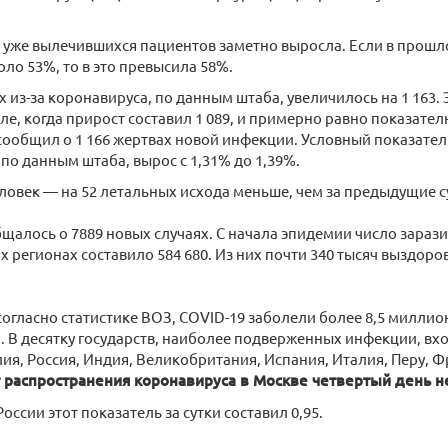
 уже вылечившихся пациентов заметно выросла. Если в прошл
оло 53%, то в это превысила 58%.
 из-за коронавируса, по данным штаба, увеличилось на 1 163. 
е, когда прирост составил 1 089, и примерно равно показате
сообщил о 1 166 жертвах новой инфекции. Условный показатель
по данным штаба, вырос с 1,31% до 1,39%.
ловек — на 52 летальных исхода меньше, чем за предыдущие с
щалось о 7889 новых случаях. С начала эпидемии число зара
их регионах составило 584 680. Из них почти 340 тысяч выздоро
 согласно статистике ВОЗ, COVID-19 заболели более 8,5 миллио
. В десятку государств, наиболее подверженных инфекции, вх
ия, Россия, Индия, Великобритания, Испания, Италия, Перу, Ф
распространения коронавируса в Москве четвертый день н
оссии этот показатель за сутки составил 0,95.