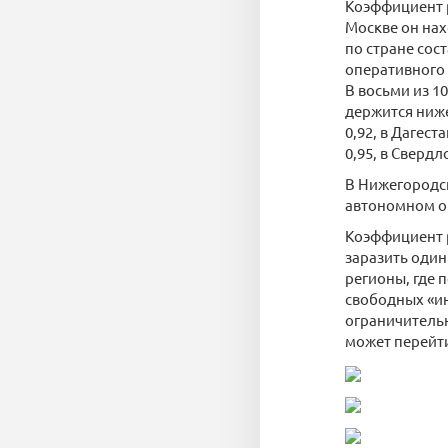
Коэффициент р
Москве он нах
по стране сост
оперативного 
В восьми из 
держится ниже
0,92, в Дагест
0,95, в Свердл
В Нижегородск
автономном ок
Коэффициент р
заразить оди
регионы, где 
свободных «ин
ограничительн
может перейти