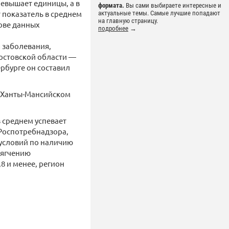
ревышает единицы, а в
формата.
Вы сами выбираете интересные и
т показатель в среднем
актуальные темы. Самые лучшие попадают
на главную страницу.
нове данных
подробнее
→
 заболевания,
Ростовской области —
ербурге он составил
В Ханты-Мансийском
 среднем успевает
Роспотребнадзора,
 условий по наличию
мягчению
8 и менее, регион