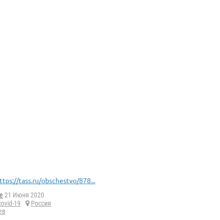
ttps://tass.ru/obschestvo/878...
e
21 Июня 2020
covid-19
Россия
ев