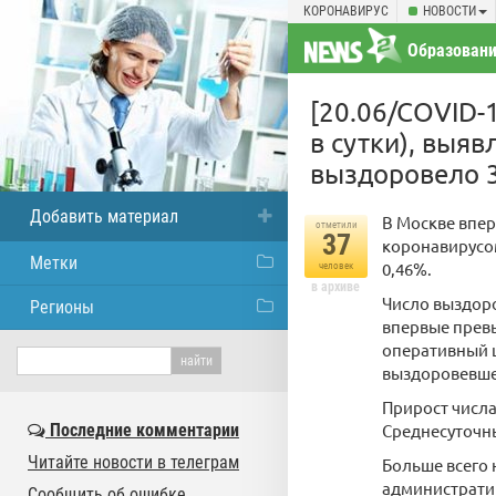
КОРОНАВИРУС
НОВОСТИ
Образовани
[20.06/COVID-1
в сутки), выяв
выздоровело 3
Добавить материал
В Москве впер
отметили
37
коронавирусом
Метки
0,46%.
человек
в архиве
Число выздоро
Регионы
впервые превы
оперативный ш
выздоровевшем
Прирост числа
Последние комментарии
Среднесуточны
Читайте новости в телеграм
Больше всего 
административ
Сообщить об ошибке