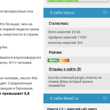
ое воскресенье она
О сайте tass.ru
Статистика:
Это больше, чем на
лю первой недели июня
Всего новостей: 20140
 смертности в стране,
Одобрено новостей: 11055
Качество новостей: 55%
утки.
Рейтинг
зившихся коронавирусом
вели, 8111 человек
Отзывы о сайте (8)
на человек, около 456
Был бы отличный ресурс, если бы не
спамер @tass который сранью
одят: Соединенные
занимается
ранция и Германия.
е превышает 0,8
О сайте News2.ru
Новости 2.0 — новостной сайт нового