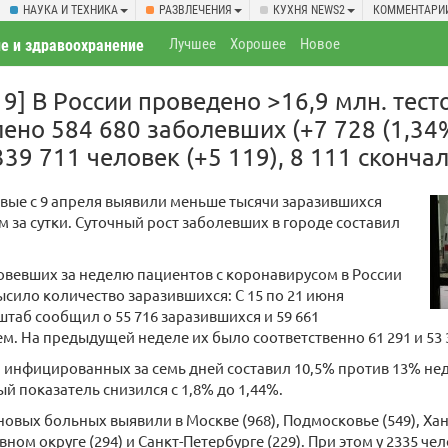
НАУКА И ТЕХНИКА
РАЗВЛЕЧЕНИЯ
КУХНЯ NEWS2
КОММЕНТАРИ
Лучшее
Хорошее
Новое
е и здравоохранение
9] В России проведено >16,9 млн. тесто
лено 584 680 заболевших (+7 728 (1,34%
39 711 человек (+5 119), 8 111 скончал
вые с 9 апреля выявили меньше тысячи заразившихся
 за сутки. Суточный рост заболевших в городе составил
вевших за неделю пациентов с коронавирусом в России
сило количество заразившихся: С 15 по 21 июня
таб сообщил о 55 716 заразившихся и 59 661
. На предыдущей неделе их было соответственно 61 291 и 53 
 инфицированных за семь дней составил 10,5% против 13% нед
й показатель снизился с 1,8% до 1,44%.
новых больных выявили в Москве (968), Подмосковье (549), Х
ном округе (294) и Санкт-Петербурге (229). При этом у 2335 че