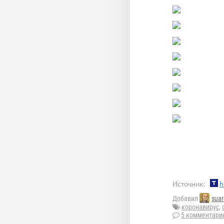
Источник:
h
Добавил
suar
коронавирус
,
5 комментари