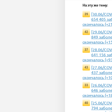
На эту же тему:
[30.06/COV
39
654 405 за
скончалось (+2
[29.06/COV
42
849 заболе
скончалось (+1
[28.06/COV
37
641 156 за
скончалось (+9
[27.06/COV
43
437 заболе
скончалось (+1
[26.06/COV
33
646 заболе
скончалось (+1
[25.06/COV
40
794 заболе