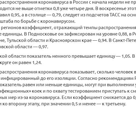
аспространения коронавируса в России с начала недели не п
одится не выше отметки 0,8 уже четыре дня. В воскресенье это
авил 0,95, а в столице — 0,79, следует из подсчетов ТАСС на ос
штаба по борьбе с коронавирусом.
10 регионов коэффициент, отражающий темпы распространения
 единицы. В Подмосковье он зафиксирован на уровне 0,88, в 
ане, Тульской области и Красноярском крае — 0,94. В Санкт-Пет
овской области — 0,97.
ой области показатель немного превышает единицу — 1,05. 
руге он равен 1,24.
аспространения коронавируса показывает, сколько человек в
н инфицированный до его изоляции. Согласно рекомендациям 
показатель равен или меньше единицы, могут при выполнении
фекционных» коек и по охвату тестированием приступать к с
ых мер из-за коронавируса. Если коэффициент снижается до 0,
 ко второму этапу, при значении 0,5 и менее — к третьему.