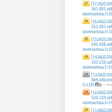
[17.06/COV
27
561 091 за
скончалось (+1
[16.06/COV
36
553 301 за
скончалось (+1
[15.06/COV
42
545 458 за
скончалось (+1
[14.06/COV
46
537 210 за
скончалось (+1
[13.06/COV
16
964 заболе
(+119)
— 14 
23
[12.06/COV
52
520 129 за
скончалось (+1
[11.06/COV
35