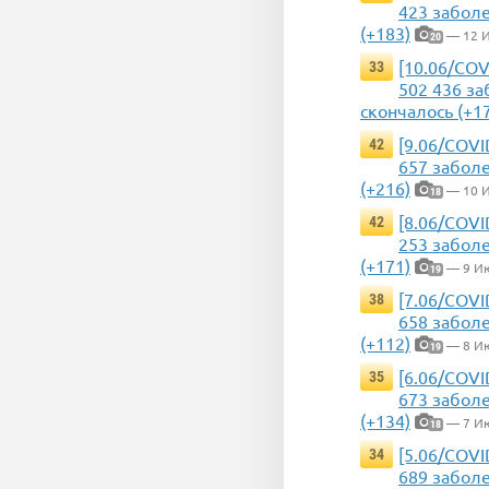
423 заболе
(+183)
— 12 
20
[10.06/COV
33
502 436 за
скончалось (+1
[9.06/COVI
42
657 заболе
(+216)
— 10 
18
[8.06/COVI
42
253 заболе
(+171)
— 9 И
19
[7.06/COVI
38
658 заболе
(+112)
— 8 И
19
[6.06/COVI
35
673 заболе
(+134)
— 7 И
18
[5.06/COVI
34
689 заболе