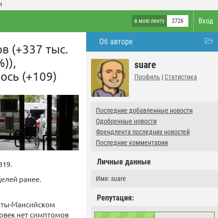
И
Вход
в мою ленту
2726
Об авторе
в (+337 тыс.
)),
suare
ось (+109)
Профиль
|
Статистика
Последние добавленные новости
Одобренные новости
Френдлента последних новостей
Последние комментарии
Личные данные
319.
елей ранее.
Имя: suare
Репутация:
анты-Мансийском
ловек нет симптомов