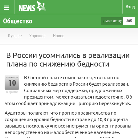
Вход
Общество
в мою ленту
385
Лучшее
Хорошее
Новое
В России усомнились в реализации
плана по снижению бедности
В Счетной палате сомневаются, что план по
отметили
10
снижению бедности в России будет реализован.
Социальных мер поддержки, предложенных
в архиве
президентом, может оказаться недостаточно. Об
этом сообщает принадлежащий Григорию БерезкинуРБК.
Аудиторы полагают, что прогноз правительства по
сокращению уровня бедности в стране до 10,8 процента
завышен, поскольку «не все инструменты ориентированы
непосредственно на малообеспеченное население».