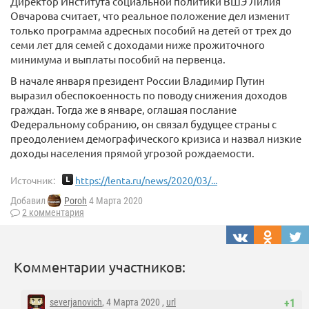
Директор Института социальной политики ВШЭ Лилия
Овчарова считает, что реальное положение дел изменит
только программа адресных пособий на детей от трех до
семи лет для семей с доходами ниже прожиточного
минимума и выплаты пособий на первенца.
В начале января президент России Владимир Путин
выразил обеспокоенность по поводу снижения доходов
граждан. Тогда же в январе, оглашая послание
Федеральному собранию, он связал будущее страны с
преодолением демографического кризиса и назвал низкие
доходы населения прямой угрозой рождаемости.
Источник:
https://lenta.ru/news/2020/03/...
Добавил
Poroh
4 Марта 2020
2 комментария
Комментарии участников:
severjanovich
, 4 Марта 2020 ,
url
+1