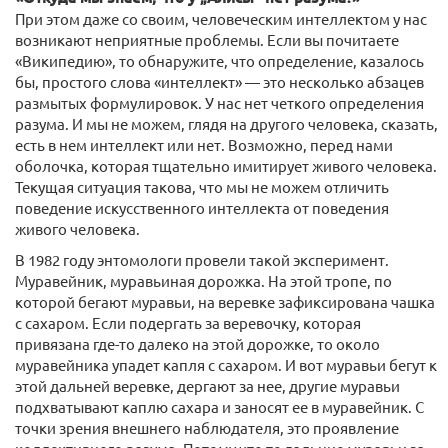
При этом даже со своим, человеческим интеллектом у нас
возникают неприятные проблемы. Если вы почитаете
«Википедию», то обнаружите, что определение, казалось
бы, простого слова «интеллект» — это несколько абзацев
размытых формулировок. У нас нет четкого определения
разума. И мы не можем, глядя на другого человека, сказать,
есть в нем интеллект или нет. Возможно, перед нами
оболочка, которая тщательно имитирует живого человека.
Текущая ситуация такова, что мы не можем отличить
поведение искусственного интеллекта от поведения
живого человека.
В 1982 году энтомологи провели такой эксперимент.
Муравейник, муравьиная дорожка. На этой тропе, по
которой бегают муравьи, на веревке зафиксирована чашка
с сахаром. Если подергать за веревочку, которая
привязана где-то далеко на этой дорожке, то около
муравейника упадет капля с сахаром. И вот муравьи бегут к
этой дальней веревке, дергают за нее, другие муравьи
подхватывают каплю сахара и заносят ее в муравейник. С
точки зрения внешнего наблюдателя, это проявление