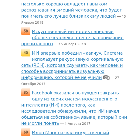
настолько хорошо овладеет навыком
распознавания эмоций человека, что будет
понимать его лучше близких ему людей
— 15
Января 2018
Искусственный интеллект впервые
58
обошел человека в тесте на понимание
прочитанного
— 15 Января 2018
ИИ впервые победил «капчу». Система
45
использует рекурсивную кортикальную
сеть (RCN), которая «думает», как человек и
способна воспринимать визуальную
информацию, которой её не учили
— 27
3
Октября 2017
Facebook оказался вынужден закрыть
85
одну из своих систем искусственного
интеллекта (ИИ) после того, как
исследователи обнаружили, что ИИ начал
общаться на собственном языке, который они
не могли понять
— 1 Августа 2017
Илон Маск назвал искусственный
60