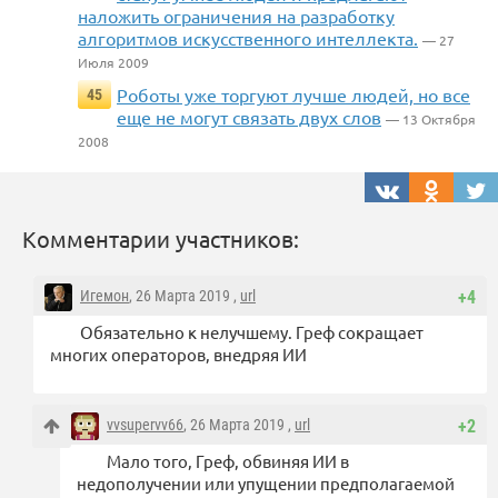
наложить ограничения на разработку
алгоритмов искусственного интеллекта.
— 27
Июля 2009
Роботы уже торгуют лучше людей, но все
45
еще не могут связать двух слов
— 13 Октября
2008
Комментарии участников:
Игемон
, 26 Марта 2019 ,
url
+4
Обязательно к нелучшему. Греф сокращает
многих операторов, внедряя ИИ
vvsupervv66
, 26 Марта 2019 ,
url
+2
Мало того, Греф, обвиняя ИИ в
недополучении или упущении предполагаемой