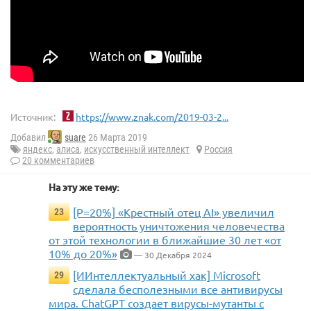
Источник:
https://www.znak.com/2019-03-2...
Добавил
suare
26 Марта 2019
яндекс
,
алиса
,
искусственный интеллект
Россия
20 комментариев
На эту же тему:
[P=20%] «Крестный отец AI» увеличил
23
вероятность уничтожения человечества
от этой технологии в ближайшие 30 лет «от
10% до 20%»
— 30 Декабря 2024
[ИИнтеллектуальный хак] Microsoft
29
сделала бесполезными все антивирусы
мира. ChatGPT создает вирусы-мутанты с