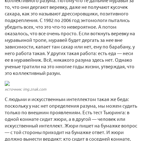
коллективного разума. Потому что те дальние муравьи за
то, что они дергают веревку, даже не получают кусочек
сахара, как это называют дрессировщики, позитивного
подкрепления. С 1982 по 2006 год энтомологи пытались
убедить всех, что это что-то невероятное. А потом
оказалось, что все очень просто. Если воткнуть веревку на
муравьиной тропе, муравей будет дергать за нее вне
зависимости, капает там сахар или нет, ему по барабану, у
него работа такая. У других такая работа: есть еда — неси
ее в муравейник. Всё, никакого разума здесь нет. Однако
ученые тратили на это многие годы жизни, утверждая, что
это коллективный разум.
источник: img.znak.com
С людьми и искусственным интеллектом такая же беда:
поскольку у нас нет определения разума, мы можем судить
только по внешним проявлениям. Есть тест Тьюринга: в
одной комнате сидит жюри, а в другой — человек или
искусственный интеллект. Жюри пишет на бумажке вопрос
— с той стороны приходит на бумажке ответ. И жюри
должно вынести вердикт: кто сидит в соседней комнате,