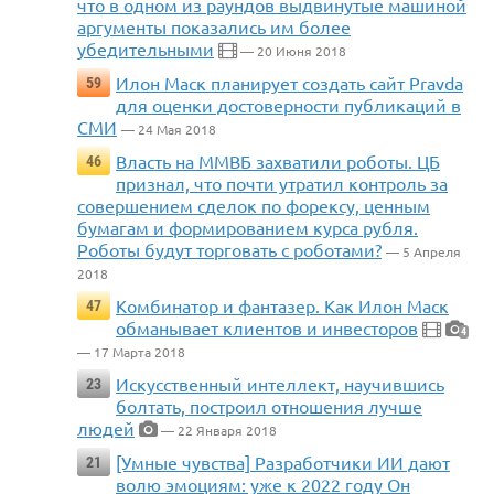
что в одном из раундов выдвинутые машиной
аргументы показались им более
убедительными
— 20 Июня 2018
Илон Маск планирует создать сайт Pravda
59
для оценки достоверности публикаций в
СМИ
— 24 Мая 2018
Власть на ММВБ захватили роботы. ЦБ
46
признал, что почти утратил контроль за
совершением сделок по форексу, ценным
бумагам и формированием курса рубля.
Роботы будут торговать с роботами?
— 5 Апреля
2018
Комбинатор и фантазер. Как Илон Маск
47
обманывает клиентов и инвесторов
4
— 17 Марта 2018
Искусственный интеллект, научившись
23
болтать, построил отношения лучше
людей
— 22 Января 2018
[Умные чувства] Разработчики ИИ дают
21
волю эмоциям: уже к 2022 году Он