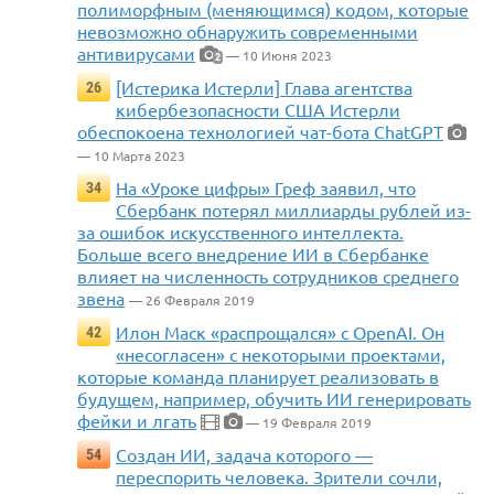
полиморфным (меняющимся) кодом, которые
невозможно обнаружить современными
антивирусами
— 10 Июня 2023
2
[Истерика Истерли] Глава агентства
26
кибербезопасности США Истерли
обеспокоена технологией чат-бота ChatGPT
— 10 Марта 2023
На «Уроке цифры» Греф заявил, что
34
Сбербанк потерял миллиарды рублей из-
за ошибок искусственного интеллекта.
Больше всего внедрение ИИ в Сбербанке
влияет на численность сотрудников среднего
звена
— 26 Февраля 2019
Илон Маск «распрощался» с OpenAI. Он
42
«несогласен» с некоторыми проектами,
которые команда планирует реализовать в
будущем, например, обучить ИИ генерировать
фейки и лгать
— 19 Февраля 2019
Создан ИИ, задача которого —
54
переспорить человека. Зрители сочли,