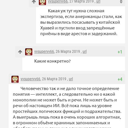
vvsupervv66
, 27 Марта 2019 ,
url
0
Какая уж тут нужна сложная
экспертиза, если американцы стали, как
вы выразились посасывать у китайской
Хуавей и пустили вход запрещённые
приёмы в виде арестов и задержаний.
vvsupervv66
, 26 Марта 2019 ,
url
+1
Какие конкретно?
vvsupervv66
, 26 Марта 2019 ,
url
+4
Человечество так и не дало точное определение
понятия — интеллект, а следовательно ни о какой
монополии не может быть и речи. Не может быть и
речи об настоящем ИИ. Всё пока лишь на уровне
простейших логических функций и подражательства.
А выигрышь лишь пока в очень хороших алгоритмах,
в огромном объёме хранимых запоминаемых и