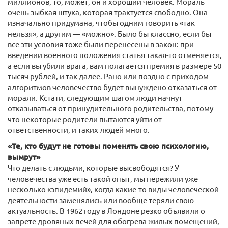
миллионов, то, может, он и хороший человек. Мораль
очень зыбкая штука, которая трактуется свободно. Она
изначально придумана, чтобы одним говорить «так
нельзя», а другим — «можно». Было бы классно, если бы
все эти условия тоже были перенесены в закон: при
введении военного положения статья такая-то отменяется,
а если вы убили врага, вам полагается премия в размере 50
тысяч рублей, и так далее. Рано или поздно с приходом
алгоритмов человечество будет вынуждено отказаться от
морали. Кстати, следующим шагом люди начнут
отказываться от принудительного родительства, потому
что некоторые родители пытаются уйти от
ответственности, и таких людей много.
«Те, кто будут не готовы поменять свою психологию,
вымрут»
Что делать с людьми, которые высвободятся? У
человечества уже есть такой опыт, мы пережили уже
несколько «эпидемий», когда какие-то виды человеческой
деятельности заменялись или вообще теряли свою
актуальность. В 1962 году в Лондоне резко объявили о
запрете дровяных печей для обогрева жилых помещений,