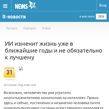
Вход
It-новости
в мою ленту
2826
Лучшее
Хорошее
Новое
ИИ изменит жизнь уже в
ближайшие годы и не обязательно
к лучшему
отметили
31
в архиве
источник: img.znak.com
Возможно, человечество уже утратило
многотысячелетнюю монополию на интеллект. Прямо
здесь и сейчас, постепенно и незаметно человека почти
отовсюду вытесняют системы искусственного интеллекта.