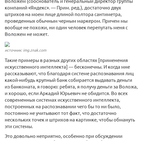
Воложем (сооснователь и генеральный директор группы
компаний «Яндекс». — Прим. ред.), достаточно двух
штрихов на моем лице длиной полтора сантиметра,
проведенных обычным черным маркером. Причем мы
вообще не похожи, ни один человек перепутать меня с
Воложем не может.
источник: img.znak.com
Такие примеры в разных других областях [применения
искусственного интеллекта] — бесконечны. И когда мне
рассказывают, что благодаря системе распознавания лиц
какой-нибудь крупный банк собирается выдавать деньги
из банкомата, я говорю: ребята, я получу деньги за Воложа,
и хорошо, если Аркадий Юрьевич не обидится. Во всех
современных системах искусственного интеллекта,
построенных на распознавании чего бы то ни было,
постоянно не учитывают тот факт, что достаточно
нескольких точек и штрихов на картинке, чтобы обмануть
эти системы.
Это довольно неприятно, особенно при обсуждении