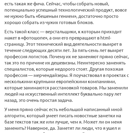
есть такая же фича. Сейчас, чтобы собрать новый,
потенциально успешный технологический продукт, вовсе
не нужно быть «бешеным гением», достаточно просто
хорошо собрать из чужих готовых блоков.
Есть такой класс — верстальщики, к которым приходит
макет в «фотошопе», а они его превращают в html-
страницу. Этот технический вид деятельности вымрет в
течение следующих десяти лет. За пять-семь лет вымрет
профессия логистов. Почему их не заменяют прямо сейчас,
так это по причине их дешевизны. Неинтересно заменять
специалистов, которые недорого стоят. Другая похожая
профессия — мерчендайзеры. Я поучаствовал в проектах с
несколькими крупными европейскими компаниями,
которые занимаются расстановкой товаров. Мы заменили
людей на искусственный интеллект буквально пару лет
назад, это очень простая задача.
У меня прямо сейчас есть небольшой написанный мной
алгоритм, который умеет писать новостные заметки на
базе текстов так же или лучше, чем я. Может ли он меня
заменить? Наверное, да. Заметят ли люди, что я ушел и