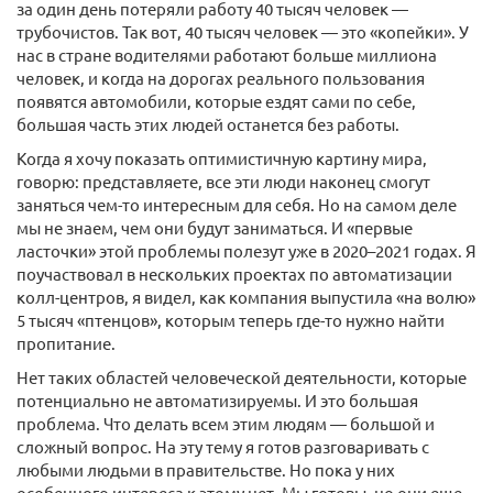
за один день потеряли работу 40 тысяч человек —
трубочистов. Так вот, 40 тысяч человек — это «копейки». У
нас в стране водителями работают больше миллиона
человек, и когда на дорогах реального пользования
появятся автомобили, которые ездят сами по себе,
большая часть этих людей останется без работы.
Когда я хочу показать оптимистичную картину мира,
говорю: представляете, все эти люди наконец смогут
заняться чем-то интересным для себя. Но на самом деле
мы не знаем, чем они будут заниматься. И «первые
ласточки» этой проблемы полезут уже в 2020–2021 годах. Я
поучаствовал в нескольких проектах по автоматизации
колл-центров, я видел, как компания выпустила «на волю»
5 тысяч «птенцов», которым теперь где-то нужно найти
пропитание.
Нет таких областей человеческой деятельности, которые
потенциально не автоматизируемы. И это большая
проблема. Что делать всем этим людям — большой и
сложный вопрос. На эту тему я готов разговаривать с
любыми людьми в правительстве. Но пока у них
особенного интереса к этому нет. Мы готовы, но они еще