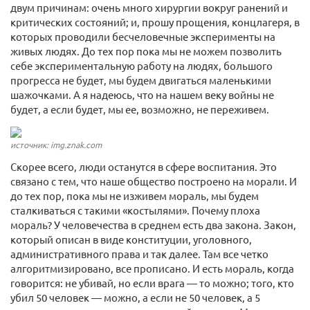
двум причинам: очень много хирургии вокруг ранений и
критических состояний; и, прошу прощения, концлагеря, в
которых проводили бесчеловечные эксперименты на
живых людях. До тех пор пока мы не можем позволить
себе экспериментальную работу на людях, большого
прогресса не будет, мы будем двигаться маленькими
шажочками. А я надеюсь, что на нашем веку войны не
будет, а если будет, мы ее, возможно, не переживем.
источник: img.znak.com
Скорее всего, люди останутся в сфере воспитания. Это
связано с тем, что наше общество построено на морали. И
до тех пор, пока мы не изживем мораль, мы будем
сталкиваться с такими «костылями». Почему плоха
мораль? У человечества в среднем есть два закона. Закон,
который описан в виде конституции, уголовного,
административного права и так далее. Там все четко
алгоритмизировано, все прописано. И есть мораль, когда
говорится: не убивай, но если врага — то можно; того, кто
убил 50 человек — можно, а если не 50 человек, а 5