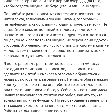
кинорежиссеры делали это в первую очередь для того,
чтобы создать ощущение будущего. И ап! — оно здесь.
Попробуйте разговаривать с системами искусственного
интеллекта, голосовыми помощниками, голосовыми
интерфейсами, как с живыми людьми, по-человечески. Не
снижайте темпа, не повышайте голос, и увидите, как
начнете пользоваться этим всем по-другому и относиться
по-другому. У вас появится ощущение персоналии с другой
стороны. Это невероятно крутой опыт. Эти системы крайне
молоды, тем не менее это не повод воспринимать их как
системы с отсутствием интеллекта.
Я долго работал с ребятами, которые делают «Алису» —
это один из моих ранних проектов, — и просил их:
сделайте так, чтобы «Алиса» могла сама обращаться к
людям, с которыми разговаривает. Не так, чтобы ты нажал
кнопку — и только тогда она тебе что-то ответила, а чтобы
она сама инициировала беседу. Сейчас мы воспринимаем
наших голосовых ассистентов как рабов, как что-то, что
только выполняет функцию. Но это отношение меняется в
тот момент, когда они начинают сами к нам обращаться.
Работы в этом направлении ведутся.