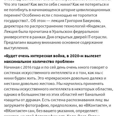
Что это такое? Как вести себя с ними? Как не потеряться и
не погибнуть в начинающемся шторме цивилизационных
перемен? Особенно если с помощью не торопится
государство?.. Об этом — лекция Григория Бакунова,
директора по распространению технологий «Яндекса».
Лекция была прочитана в Уральском федеральном
университете в рамках Дня открытых дверей IT-отрасли.
Предлагаем вашему вниманию основное содержание
выступления.
«Будет очень интересная война, в 2020-м вылезет
максимальное количество проблем»
Начиная с 2016 года и по сей день очень много говорят о
системах искусственного интеллекта и о том, как мы с
ними будем жить. Это «прекрасное» довольно далеко и
местами довольно жестоко. Мы научились применять
системы искусственного интеллекта в некоторых областях,
однако в большинстве из этих областей нет банальной
«защиты от дурака». Есть система распознавания лиц: вы
загружаете фотографию, предположим, во «ВКонтакте», и
«ВКонтакте» сам, без вашего указания, определяет:
кажется, на этой фотографии есть Коля, Вася, Петя и