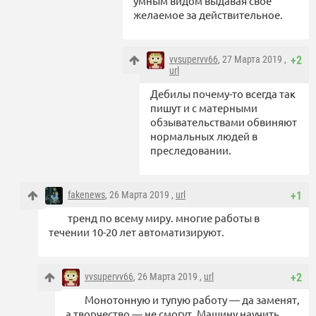
умным видом выдавая свое
желаемое за действительное.
vvsupervv66
, 27 Марта 2019 ,
+2
url
Дебилы почему-то всегда так
пишут и с матерными
обзывательствами обвиняют
нормальных людей в
преследовании.
fakenews
, 26 Марта 2019 ,
url
+1
тренд по всему миру. многие работы в
течении 10-20 лет автоматизируют.
vvsupervv66
, 26 Марта 2019 ,
url
+2
Монотонную и тупую работу — да заменят,
а творчество — не смогут. Машину научить