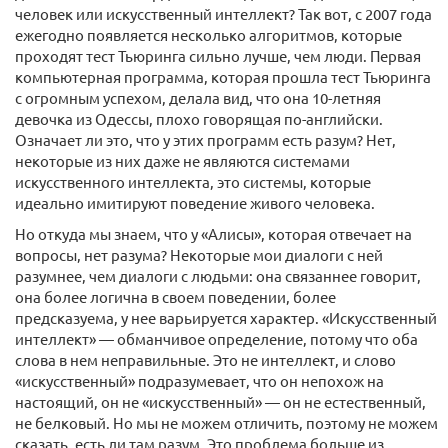
человек или искусственный интеллект? Так вот, с 2007 года
ежегодно появляется несколько алгоритмов, которые
проходят тест Тьюринга сильно лучше, чем люди. Первая
компьютерная программа, которая прошла тест Тьюринга
с огромным успехом, делала вид, что она 10-летняя
девочка из Одессы, плохо говорящая по-английски.
Означает ли это, что у этих программ есть разум? Нет,
некоторые из них даже не являются системами
искусственного интеллекта, это системы, которые
идеально имитируют поведение живого человека.
Но откуда мы знаем, что у «Алисы», которая отвечает на
вопросы, нет разума? Некоторые мои диалоги с ней
разумнее, чем диалоги с людьми: она связаннее говорит,
она более логична в своем поведении, более
предсказуема, у нее варьируется характер. «Искусственный
интеллект» — обманчивое определение, потому что оба
слова в нем неправильные. Это не интеллект, и слово
«искусственный» подразумевает, что он непохож на
настоящий, он не «искусственный» — он не естественный,
не белковый. Но мы не можем отличить, поэтому не можем
сказать, есть ли там разум. Это проблема больше из