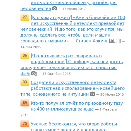
интеллект «величайшей угрозой» для
человечества
— 17 Июля 2017
[Кто кому служит?] «Уже в ближайшие 100
27
лет искусственный интеллект превзойдет
человеческий. И до того, как это случится, мы
должны сделать все, чтобы цели машин
совпадали с нашими» — Стивен Хокинг
—
14 Мая 2015
[Я отказываюсь разговаривать в
36
подобном тоне!] Стэнфордская нейросеть
определяет тональность текста с точностью
85%
— 17 Октября 2013
3
Создатели искусственного интеллекта
33
работают над использованием новейшего
типа, основанного на интуиции
— 30 Июня 2013
Кто-то получил отчёт по природному газу
89
на 400 миллисекунд раньше
— 1 Февраля
2013
Ученые беспокоятся, что скоро роботы
75
станут умнее людей и предлагают