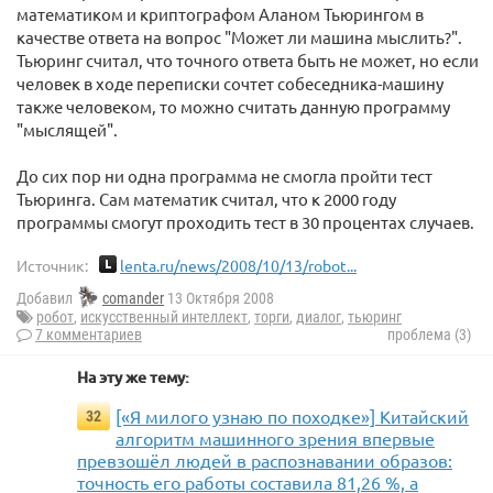
математиком и криптографом Аланом Тьюрингом в
качестве ответа на вопрос "Может ли машина мыслить?".
Тьюринг считал, что точного ответа быть не может, но если
человек в ходе переписки сочтет собеседника-машину
также человеком, то можно считать данную программу
"мыслящей".
До сих пор ни одна программа не смогла пройти тест
Тьюринга. Сам математик считал, что к 2000 году
программы смогут проходить тест в 30 процентах случаев.
Источник:
lenta.ru/news/2008/10/13/robot...
Добавил
comander
13 Октября 2008
робот
,
искусственный интеллект
,
торги
,
диалог
,
тьюринг
7 комментариев
проблема (3)
На эту же тему:
[«Я милого узнаю по походке»] Китайский
32
алгоритм машинного зрения впервые
превзошёл людей в распознавании образов:
точность его работы составила 81,26 %, а