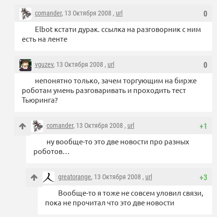
comander
, 13 Октября 2008 ,
url
0
Elbot кстати дурак. ссылка на разговорник с ним
есть на ленте
vguzev
, 13 Октября 2008 ,
url
0
непонятно только, зачем торгующим на бирже
роботам умень разговаривать и проходить тест
Тьюринга?
comander
, 13 Октября 2008 ,
url
+1
ну вообще-то это две новости про разных
роботов…
greatorange
, 13 Октября 2008 ,
url
+3
Вообще-то я тоже не совсем уловил связи,
пока не прочитал что это две новости