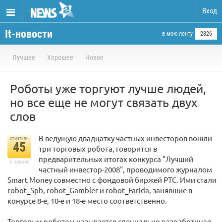
Вход
It-новости
в мою ленту
2826
Лучшее
Хорошее
Новое
Роботы уже торгуют лучше людей,
но все еще не могут связать двух
слов
В ведущую двадцатку частных инвесторов вошли
отметили
45
три торговых робота, говорится в
предварительных итогах конкурса "Лучший
в архиве
частный инвестор-2008", проводимого журналом
Smart Money совместно с фондовой биржей РТС. Ими стали
robot_Spb, robot_Gambler и robot_Farida, занявшие в
конурсе 8-е, 10-е и 18-е место соответственно.
Торговым роботом называется специально разработнная