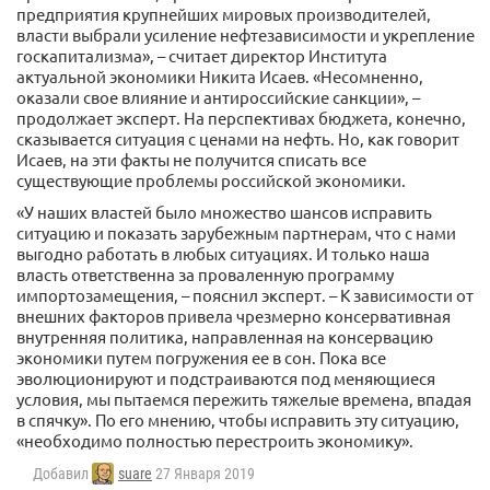
предприятия крупнейших мировых производителей,
власти выбрали усиление нефтезависимости и укрепление
госкапитализма», – считает директор Института
актуальной экономики Никита Исаев. «Несомненно,
оказали свое влияние и антироссийские санкции», –
продолжает эксперт. На перспективах бюджета, конечно,
сказывается ситуация с ценами на нефть. Но, как говорит
Исаев, на эти факты не получится списать все
существующие проблемы российской экономики.
«У наших властей было множество шансов исправить
ситуацию и показать зарубежным партнерам, что с нами
выгодно работать в любых ситуациях. И только наша
власть ответственна за проваленную программу
импортозамещения, – пояснил эксперт. – К зависимости от
внешних факторов привела чрезмерно консервативная
внутренняя политика, направленная на консервацию
экономики путем погружения ее в сон. Пока все
эволюционируют и подстраиваются под меняющиеся
условия, мы пытаемся пережить тяжелые времена, впадая
в спячку». По его мнению, чтобы исправить эту ситуацию,
«необходимо полностью перестроить экономику».
Добавил
suare
27 Января 2019