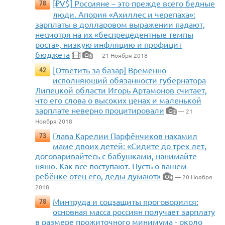
[₽V$] Россияне – это прежде всего бедные
78
люди. Апория «Ахиллес и черепаха»:
зарплаты в долларовом выражении падают,
несмотря на их «беспрецедентные темпы
роста», низкую инфляцию и профицит
бюджета
— 21 Ноября 2018
6
[Ответить за базар] Временно
42
исполняющий обязанности губернатора
Липецкой области Игорь Артамонов считает,
что его слова о высоких ценах и маленькой
зарплате неверно процитировали
— 21
2
Ноября 2018
Глава Карелии Парфёнчиков нахамил
73
маме двоих детей: «Сидите до трех лет,
договаривайтесь с бабушками, нанимайте
няню. Как все поступают. Пусть о вашем
ребёнке отец его, деды думают»
— 20 Ноября
4
2018
Минтруда и соцзащиты проговорился:
78
основная масса россиян получает зарплату
в размере прожиточного минимума - около