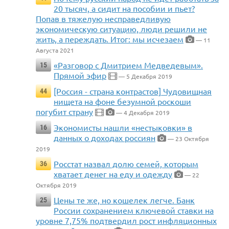
20 тысяч, а сидит на пособии и пьет?
Попав в тяжелую несправедливую
экономическую ситуацию, люди решили не
жить, а переждать. Итог: мы исчезаем
— 11
Августа 2021
«Разговор с Дмитрием Медведевым».
15
Прямой эфир
— 5 Декабря 2019
[Россия - страна контрастов] Чудовищная
44
нищета на фоне безумной роскоши
погубит страну
— 4 Декабря 2019
Экономисты нашли «нестыковки» в
16
данных о доходах россиян
— 23 Октября
2019
Росстат назвал долю семей, которым
36
хватает денег на еду и одежду
— 22
Октября 2019
Цены те же, но кошелек легче. Банк
25
России сохранением ключевой ставки на
уровне 7,75% подтвердил рост инфляционных