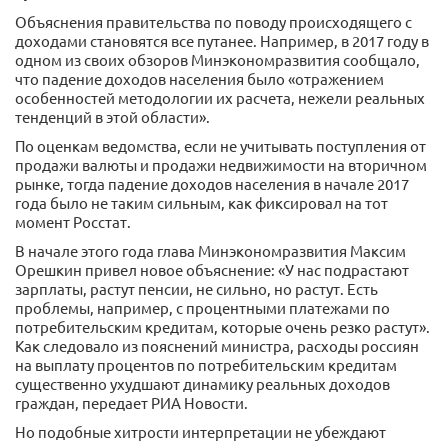
Объяснения правительства по поводу происходящего с
доходами становятся все путанее. Например, в 2017 году в
одном из своих обзоров Минэкономразвития сообщало,
что падение доходов населения было «отражением
особенностей методологии их расчета, нежели реальных
тенденций в этой области».
По оценкам ведомства, если не учитывать поступления от
продажи валюты и продажи недвижимости на вторичном
рынке, тогда падение доходов населения в начале 2017
года было не таким сильным, как фиксировал на тот
момент Росстат.
В начале этого года глава Минэкономразвития Максим
Орешкин привел новое объяснение: «У нас подрастают
зарплаты, растут пенсии, не сильно, но растут. Есть
проблемы, например, с процентными платежами по
потребительским кредитам, которые очень резко растут».
Как следовало из пояснений министра, расходы россиян
на выплату процентов по потребительским кредитам
существенно ухудшают динамику реальных доходов
граждан, передает РИА Новости.
Но подобные хитрости интерпретации не убеждают