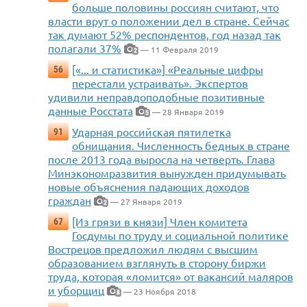
больше половины россиян считают, что
власти врут о положении дел в стране. Сейчас
так думают 52% респондентов, год назад так
полагали 37%
— 11 Февраля 2019
2
[«... и статистика»] «Реальные цифры
56
перестали устраивать». Экспертов
удивили неправдоподобные позитивные
данные Росстата
— 28 Января 2019
5
Ударная российская пятилетка
91
обнищания. Численность бедных в стране
после 2013 года выросла на четверть. Глава
Минэкономразвития вынужден придумывать
новые объяснения падающих доходов
граждан
— 27 Января 2019
2
[Из грязи в князи] Член комитета
67
Госдумы по труду и социальной политике
Вострецов предложил людям с высшим
образованием взглянуть в сторону биржи
труда, которая «ломится» от вакансий маляров
и уборщиц
— 23 Ноября 2018
8