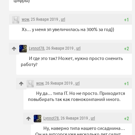
цифры)
wow
, 25 Января 2019 ,
url
+1
Хз… у меня зп увеличилась на 300% за год))
Lynnot78
, 26 Января 2019 ,
url
+2
И где это так? Может, нужно просто сменить
работу?
wow
, 26 Января 2019 ,
url
+1
Ну да… типа IT. Но не просто. Приходится
повыбирать так как говнокомпаний много.
Lynnot78
, 26 Января 2019 ,
url
+2
Ну, наверно типа нашего сисадмина…
Он на аутсорсе уже несколько лет сидит.