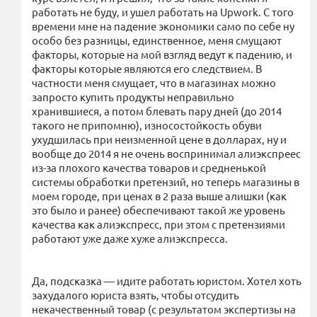
работать не буду, и ушел работать на Upwork. С того
времени мне на падение экономики само по себе ну
особо без разницы, единственное, меня смущают
факторы, которые на мой взгляд ведут к падению, и
факторы которые являются его следствием. В
частности меня смущает, что в магазинах можно
запросто купить продукты неправильно
хранившиеся, а потом блевать пару дней (до 2014
такого не припомню), износостойкость обуви
ухудшилась при неизменной цене в долларах, ну и
вообще до 2014 я не очень воспринимал алиэкспреес
из-за плохого качества товаров и средненькой
системы обработки претензий, но теперь магазины в
моем городе, при ценах в 2 раза выше алишки (как
это было и ранее) обеспечивают такой же уровень
качества как алиэкспресс, при этом с претензиями
работают уже даже хуже алиэкспресса.
Да, подсказка — идите работать юристом. Хотел хоть
захудалого юриста взять, чтобы отсудить
некачественный товар (с результатом экспертизы на