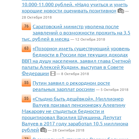
10.000-11.000 рублей. «Надо учиться и уметь
хорошие новости оценивать позитивно»
—
3
28 Октября 2018
Саратовский министр уволена после
76
заявлений о возможности прожить на 3,5
тыс. рублей в месяц
— 12 Октября 2018
«Позорно» иметь существующий уровень
63
бедности в России при текущих доходах
ВВП на душу населения, заявил глава Счетной
палаты Алексей Кудрин, выступая в Совете
Федерации
— 8 Октября 2018
Путин заявил о рекордном росте
55
реальных зарплат россиян
— 5 Октября 2018
«Стыдно быть дешёвкой». Миллионер
55
Валуев призвал пенсионерку Алевтину
Макарову не стыдиться бедности и
процитировал Василия Шукшина. Депутат
Валуев в 2017 году заработал 10,5 миллиона
рублей
— 28 Сентября 2018
2