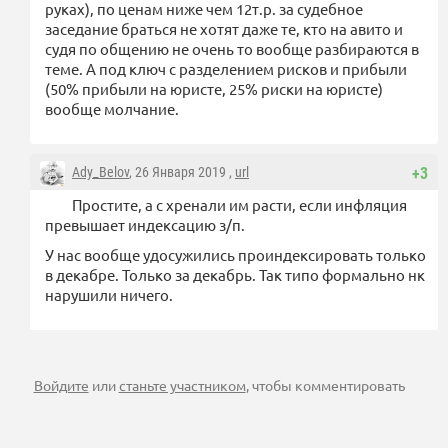
руках), по ценам ниже чем 12т.р. за судебное
заседание браться не хотят даже те, кто на авито и
судя по общению не очень то вообще разбираются в
теме. А под ключ с разделением рисков и прибыли
(50% прибыли на юристе, 25% риски на юристе)
вообще молчание.
Ady_Belov
, 26 Января 2019 ,
url
+3
Простите, а с хренали им расти, если инфляция
превышает индексацию з/п.
У нас вообще удосужились проиндексировать только
в декабре. Только за декабрь. Так типо формально нк
нарушили ничего.
Войдите
или
станьте участником
, чтобы комментировать