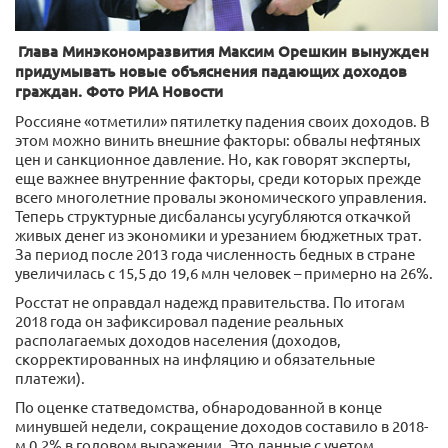
Глава Минэкономразвития Максим Орешкин вынужден
придумывать новые объяснения падающих доходов
граждан. Фото РИА Новости
Россияне «отметили» пятилетку падения своих доходов. В
этом можно винить внешние факторы: обвалы нефтяных
цен и санкционное давление. Но, как говорят эксперты,
еще важнее внутренние факторы, среди которых прежде
всего многолетние провалы экономического управления.
Теперь структурные дисбалансы усугубляются откачкой
живых денег из экономики и урезанием бюджетных трат.
За период после 2013 года численность бедных в стране
увеличилась с 15,5 до 19,6 млн человек – примерно на 26%.
Росстат не оправдал надежд правительства. По итогам
2018 года он зафиксировал падение реальных
располагаемых доходов населения (доходов,
скорректированных на инфляцию и обязательные
платежи).
По оценке статведомства, обнародованной в конце
минувшей недели, сокращение доходов составило в 2018-
м 0,2% в годовом выражении. Это данные с учетом