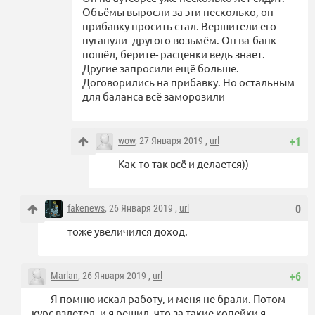
Объёмы выросли за эти несколько, он
прибавку просить стал. Вершители его
пуганули- другого возьмём. Он ва-банк
пошёл, берите- расценки ведь знает.
Другие запросили ещё больше.
Договорились на прибавку. Но остальным
для баланса всё заморозили
wow
, 27 Января 2019 ,
url
+1
Как-то так всё и делается))
fakenews
, 26 Января 2019 ,
url
0
тоже увеличился доход.
Marlan
, 26 Января 2019 ,
url
+6
Я помню искал работу, и меня не брали. Потом
курс взлетел, и я решил, что за такие копейки я