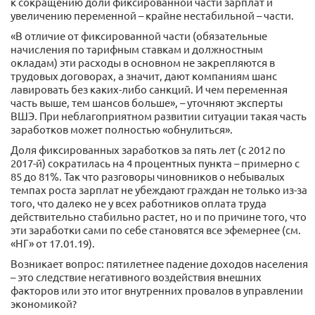
к сокращению доли фиксированной части зарплат и
увеличению переменной – крайне нестабильной – части.
«В отличие от фиксированной части (обязательные
начисления по тарифным ставкам и должностным
окладам) эти расходы в основном не закрепляются в
трудовых договорах, а значит, дают компаниям шанс
лавировать без каких-либо санкций. И чем переменная
часть выше, тем шансов больше», – уточняют эксперты
ВШЭ. При неблагоприятном развитии ситуации такая часть
заработков может полностью «обнулиться».
Доля фиксированных заработков за пять лет (с 2012 по
2017-й) сократилась на 4 процентных пункта – примерно с
85 до 81%. Так что разговоры чиновников о небывалых
темпах роста зарплат не убеждают граждан не только из-за
того, что далеко не у всех работников оплата труда
действительно стабильно растет, но и по причине того, что
эти заработки сами по себе становятся все эфемернее (см.
«НГ» от 17.01.19).
Возникает вопрос: пятилетнее падение доходов населения
– это следствие негативного воздействия внешних
факторов или это итог внутренних провалов в управлении
экономикой?