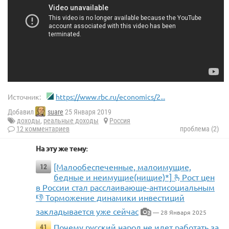
Источник:
https://www.rbc.ru/economics/2...
Добавил
suare
25 Января 2019
доходы
,
реальные доходы
Россия
12 комментариев
проблема (2)
На эту же тему:
[Малообеспеченные, малоимущие,
12
бедные и неимущие(нищие)*] 🫰Рост цен
в России стал расслаивающе-антисоциальным
👎 Торможение динамики инвестиций
закладывается уже сейчас
— 28 Января 2025
2
Почему русский народ не идет работать за
41