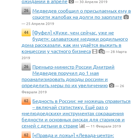
ожиданий в апреле
— 30 Апреля 2019
Медведев сообщил о присылаемых ему в
26
соцсети жалобах на долги по зарплате
— 25 Апреля 2019
[Фуфел] «Хуже, чем сейчас, уже не
44
будет»: салаватские медики родильного
дома рассказали, как им удаётся выжить в
концессии у частного бизнеса
— 28 Марта
4
2019
Премьер-министр России Дмитрий
26
Медведев поручил до 1 мая
проанализировать доходы россиян и
определить меры по их увеличению
— 26
Февраля 2019
Бедность в России: не можешь справиться
62
– включай статистику. Ещё раз о
«нелюдоедских» инструментах сокращения
бедности и основных рисках для стариков и
семей с детьми в стране
— 11 Февраля 2019
[«Правда и ложь»] «Левада-центр»:
62