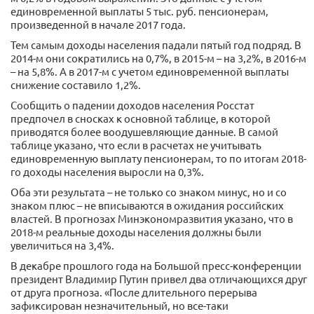
единовременной выплаты 5 тыс. руб. пенсионерам,
произведенной в начале 2017 года.
Тем самым доходы населения падали пятый год подряд. В
2014-м они сократились на 0,7%, в 2015-м – на 3,2%, в 2016-м
– на 5,8%. А в 2017-м с учетом единовременной выплаты
снижение составило 1,2%.
Сообщить о падении доходов населения Росстат
предпочел в сносках к основной таблице, в которой
приводятся более воодушевляющие данные. В самой
таблице указано, что если в расчетах не учитывать
единовременную выплату пенсионерам, то по итогам 2018-
го доходы населения выросли на 0,3%.
Оба эти результата – не только со знаком минус, но и со
знаком плюс – не вписываются в ожидания российских
властей. В прогнозах Минэкономразвития указано, что в
2018-м реальные доходы населения должны были
увеличиться на 3,4%.
В декабре прошлого года на Большой пресс-конференции
президент Владимир Путин привел два отличающихся друг
от друга прогноза. «После длительного перерыва
зафиксирован незначительный, но все-таки