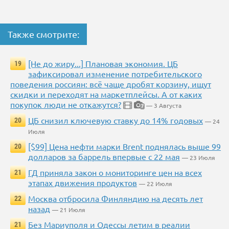
Также смотрите:
[Не до жиру...] Плановая экономия. ЦБ
19
зафиксировал изменение потребительского
поведения россиян: всё чаще дробят корзину, ищут
скидки и переходят на маркетплейсы. А от каких
покупок люди не откажутся?
— 3 Августа
7
ЦБ снизил ключевую ставку до 14% годовых
20
— 24
Июля
[$99] Цена нефти марки Brent поднялась выше 99
20
долларов за баррель впервые с 22 мая
— 23 Июля
ГД приняла закон о мониторинге цен на всех
21
этапах движения продуктов
— 22 Июля
Москва отбросила Финляндию на десять лет
22
назад
— 21 Июля
Без Мариуполя и Одессы летим в реалии
21