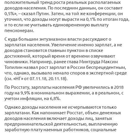
положительный тренд роста реальных располагаемых
доходов населения. По последним данным, он составит
0,5%», – сказал Путин. Затем, на той же конференции, он
уточнил, что доходы могут вырасти на 0,1% по итогам года,
и то если не учитывать единовременную выплату
пенсионерам.
С куда большим энтузиазмом власти рассуждают о
зарплатах населения. Увеличение именно зарплат, а не
доходов становится главным пунктом в списке
достижений, который время от времени озвучивают
чиновники. Например, ранее глава Минтруда Максим
Топилин назвал рост зарплат в России беспрецедентным,
что, однако, вызывало немало споров в экспертной среде
(см. «НГ» от 07.11.18, 20.11.18).
По Росстату, зарплаты населения РФ увеличились в 2018
году на 9,9% в номинальном выражении, а в реальном, с
учетом инфляции, на 6,8%.
Однако доходы населения не исчерпываются только
зарплатами. Как напоминает Росстат, объем денежных
доходов населения включает доходы лиц, занятых
предпринимательской деятельностью, выплаченную
заработную плату наемных работников, социальные