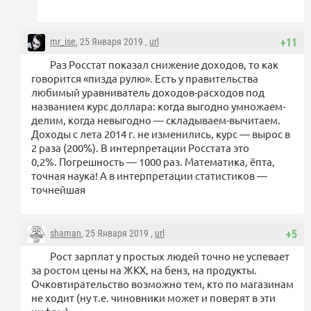
mr_ise
, 25 Января 2019 ,
url
+11
Раз Росстат показал снижение доходов, то как
говорится «пизда рулю». Есть у правительства
любимый уравниватель доходов-расходов под
названием курс доллара: когда выгодно умножаем-
делим, когда невыгодно — складываем-вычитаем.
Доходы с лета 2014 г. не изменились, курс — вырос в
2 раза (200%). В интерпретации Росстата это
0,2%. Погрешность — 1000 раз. Математика, ёпта,
точная наука! А в интерпретации статистиков —
точнейшая
shaman
, 25 Января 2019 ,
url
+5
Рост зарплат у простых людей точно не успевает
за ростом цены на ЖКХ, на бенз, на продукты.
Очковтирательство возможно тем, кто по магазинам
не ходит (ну т.е. чиновники может и поверят в эти