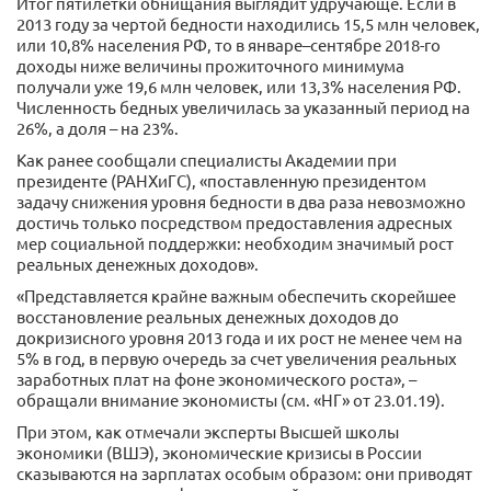
Итог пятилетки обнищания выглядит удручающе. Если в
2013 году за чертой бедности находились 15,5 млн человек,
или 10,8% населения РФ, то в январе–сентябре 2018-го
доходы ниже величины прожиточного минимума
получали уже 19,6 млн человек, или 13,3% населения РФ.
Численность бедных увеличилась за указанный период на
26%, а доля – на 23%.
Как ранее сообщали специалисты Академии при
президенте (РАНХиГС), «поставленную президентом
задачу снижения уровня бедности в два раза невозможно
достичь только посредством предоставления адресных
мер социальной поддержки: необходим значимый рост
реальных денежных доходов».
«Представляется крайне важным обеспечить скорейшее
восстановление реальных денежных доходов до
докризисного уровня 2013 года и их рост не менее чем на
5% в год, в первую очередь за счет увеличения реальных
заработных плат на фоне экономического роста», –
обращали внимание экономисты (см. «НГ» от 23.01.19).
При этом, как отмечали эксперты Высшей школы
экономики (ВШЭ), экономические кризисы в России
сказываются на зарплатах особым образом: они приводят