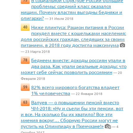
В социальной структуре России большие
73
проблемы: средний класс оказался
нищим. Почему властям выгодны бедняки и
олигархи?
— 31 Июля 2018
Ниже плинтуса: Рацион питания в России
40
похудел вместе с кошельками населения:
доля российских граждан, следящих за своим
питанием, в 2018 году достигла максимума
— 23 Марта 2018
Беднеем вместе: доходы россиян упали в
78
два раза. Как упали реальные доходы: что
может себе сейчас позволить россиянин
— 20
Февраля 2018
82% всего мирового богатства владеет
59
1% человечества
— 22 Января 2018
Валуев — о повышении пенсий вместо
63
ЧМ-2018: «Ну и съели бы эти пенсии, вот
и все. На сколько бы их хватило? Все эти
мнения вокруг… Сборную России могут не
пустить на Олимпиаду в Пхенчхане!»
— 4
3
Октября 2017