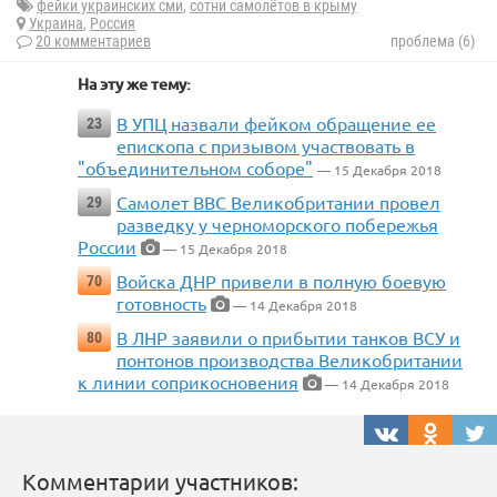
фейки украинских сми
,
сотни самолётов в крыму
Украина
,
Россия
20 комментариев
проблема (6)
На эту же тему:
В УПЦ назвали фейком обращение ее
23
епископа с призывом участвовать в
"объединительном соборе"
— 15 Декабря 2018
Самолет ВВС Великобритании провел
29
разведку у черноморского побережья
России
— 15 Декабря 2018
Войска ДНР привели в полную боевую
70
готовность
— 14 Декабря 2018
В ЛНР заявили о прибытии танков ВСУ и
80
понтонов производства Великобритании
к линии соприкосновения
— 14 Декабря 2018
Комментарии участников: