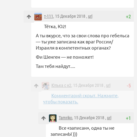
т-111
, 15 Декабря 2018 ,
url
+2
Тётка, Ю2!
А ты вкурсе, что за свои слова про гебельса
— ты уже записана как враг России/
Израиля в компетентных органах?
Фи Шенген — не поможет!
Там тебя найдут....
Юлька с н2
, 15 Декабря 2018 ,
url
-5
Комментарий скрыт. Нажмите,
чтобы показать.
Tamriko
, 15 Декабря 2018 ,
url
+1
Все «записан», одна ты не
записанЫ )))