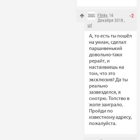
Flinky
, 16
-2
Декабря 2018 ,
url
А, то есть ты пошёл
на униан, сделал
паршивенький
довольно-таки
рерайт, и
настаиваешь на
том, что это
эксклюзив? Да ты
реально
зазвезделся, я
смотрю. Топство в
жопе заиграло.
Пройди по
известному адресу,
пожалуйста.