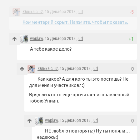
Юлька с н2
, 15 Декабря 2018 ,
url
-5
Комментарий скрыт. Нажмите, чтобы показать.
waplaw
, 15 Декабря 2018 ,
url
+1
А тебе какое дело?
Юлька с н2
, 15 Декабря 2018 ,
url
0
Как какое? А для кого ты это постишь? Не
для меня и участников? :)
Вряд ли кто-то еще прочитает исправленный
тобою Униан.
waplaw
, 15 Декабря 2018 ,
url
0
НЕ люблю повторять:) Ну ты поняла…
надеюсь:)