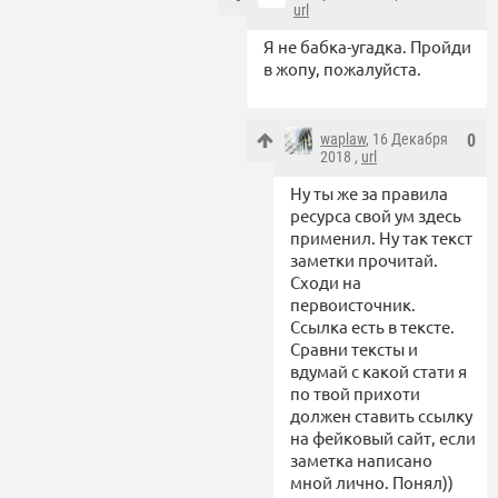
url
Я не бабка-угадка. Пройди
в жопу, пожалуйста.
waplaw
, 16 Декабря
0
2018 ,
url
Ну ты же за правила
ресурса свой ум здесь
применил. Ну так текст
заметки прочитай.
Сходи на
первоисточник.
Ссылка есть в тексте.
Сравни тексты и
вдумай с какой стати я
по твой прихоти
должен ставить ссылку
на фейковый сайт, если
заметка написано
мной лично. Понял))