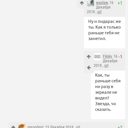
waplaw
, 16
+1
Декабря
2018 ,
url
Ну и пидарас же
ты. Как я только
раньше тебя не
заметил.
Flinky
, 16
-1
Декабря
2018 ,
url
Как, ты
раньше себя
ни разу в
зеркале не
видел?
Звезда, чо
сказать.
precedent
, 15 Декабря 2018 ,
url
+2