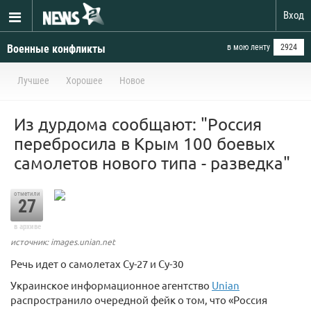
Вход
Военные конфликты
в мою ленту
2924
Лучшее
Хорошее
Новое
Из дурдома сообщают: "Россия
перебросила в Крым 100 боевых
самолетов нового типа - разведка"
отметили
27
в архиве
источник: images.unian.net
Речь идет о самолетах Су-27 и Су-30
Украинское информационное агентство
Unian
распространило очередной фейк о том, что «Россия