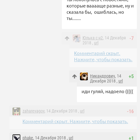
которые вааааще разные, ну и
сказала бы, ошиблась, но
ты.......
Юлька с н2
, 14 Декабря
-7
2018 ,
url
Комментарий скрыт.
Нажмите, чтобы показать.
Никандрович
, 14
+5
Декабря 2018 ,
url
иди гуляй, надоело (((((
zaharevagov
, 14 Декабря 2018 ,
url
-16
Комментарий скрыт. Нажмите, чтобы показать.
phake
, 14 Декабря 2018 ,
url
+1