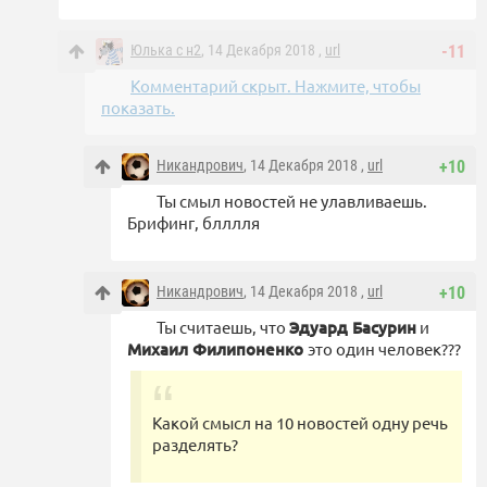
Юлька с н2
, 14 Декабря 2018 ,
url
-11
Комментарий скрыт. Нажмите, чтобы
показать.
Никандрович
, 14 Декабря 2018 ,
url
+10
Ты смыл новостей не улавливаешь.
Брифинг, блллля
Никандрович
, 14 Декабря 2018 ,
url
+10
Ты считаешь, что
Эдуард Басурин
и
Михаил Филипоненко
это один человек???
Какой смысл на 10 новостей одну речь
разделять?