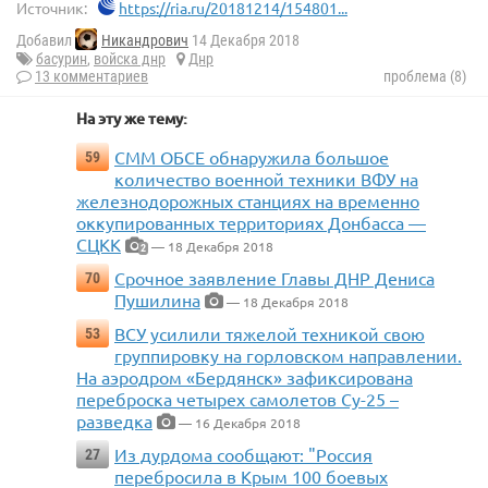
Источник:
https://ria.ru/20181214/154801...
Добавил
Никандрович
14 Декабря 2018
басурин
,
войска днр
Днр
13 комментариев
проблема (8)
На эту же тему:
СММ ОБСЕ обнаружила большое
59
количество военной техники ВФУ на
железнодорожных станциях на временно
оккупированных территориях Донбасса —
СЦКК
— 18 Декабря 2018
2
Срочное заявление Главы ДНР Дениса
70
Пушилина
— 18 Декабря 2018
ВСУ усилили тяжелой техникой свою
53
группировку на горловском направлении.
На аэродром «Бердянск» зафиксирована
переброска четырех самолетов Су-25 –
разведка
— 16 Декабря 2018
Из дурдома сообщают: "Россия
27
перебросила в Крым 100 боевых