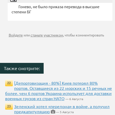
Гонево, не было приказа перевода в высшие
степени БГ
Войдите
или
станьте участником
, чтобы комментировать
Также смотрите:
[Депортовизация - 80%] Киев потерял 80%
22
портов. Оставшиеся из 22 морских и 15 речных не
более, чем 6 портов Украина использует для доставки
военных грузов из стран НАТО
— 6 Августа
Зеленский хотел «перелома» в войне, а получил
23
предкапитуляцию
— 5 Августа