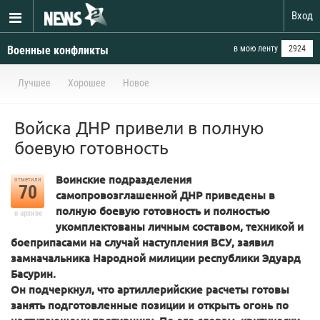
Вход
Военные конфликты
в мою ленту
2924
Лучшее
Хорошее
Новое
Войска ДНР привели в полную
боевую готовность
Воинские подразделения
отметили
70
самопровозглашенной ДНР приведены в
полную боевую готовность и полностью
в архиве
укомплектованы личным составом, техникой и
боеприпасами на случай наступления ВСУ, заявил
замначальника Народной милиции республики Эдуард
Басурин.
Он подчеркнул, что артиллерийские расчеты готовы
занять подготовленные позиции и открыть огонь по