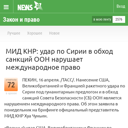
Вход
Закон и право
в мою ленту
2576
Лучшее
Хорошее
Новое
МИД КНР: удар по Сирии в обход
санкций ООН нарушает
международное право
ПЕКИН, 16 апреля. /ТАСС/. Нанесение США,
отметили
72
Великобританией и Францией ракетного удара по
Сирии под гуманитарным предлогом и в обход
в архиве
санкций Совета Безопасности (СБ) ООН является
нарушением международного права. Об этом заявила в
понедельник на брифинге официальный представитель
МИД КНР Хуа Чуньин.
«Военный удар США, Великобритании и Франции по