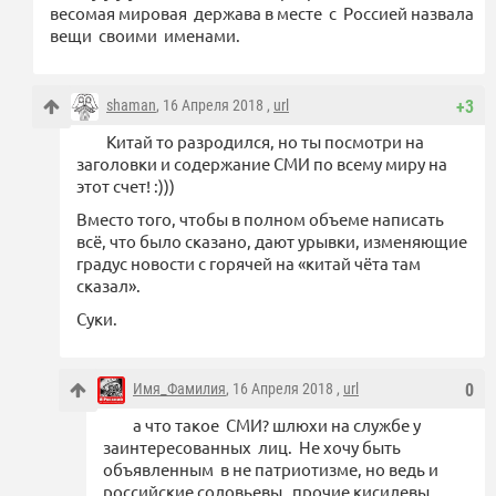
весомая мировая держава в месте с Россией назвала
вещи своими именами.
shaman
, 16 Апреля 2018 ,
url
+3
Китай то разродился, но ты посмотри на
заголовки и содержание СМИ по всему миру на
этот счет! :)))
Вместо того, чтобы в полном объеме написать
всё, что было сказано, дают урывки, изменяющие
градус новости с горячей на «китай чёта там
сказал».
Суки.
Имя_Фамилия
, 16 Апреля 2018 ,
url
0
а что такое СМИ? шлюхи на службе у
заинтересованных лиц. Не хочу быть
объявленным в не патриотизме, но ведь и
российские соловьевы прочие кисилевы