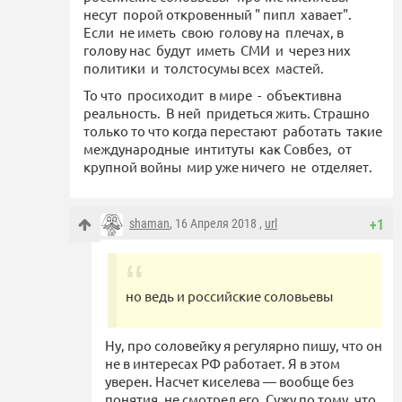
несут порой откровенный " пипл хавает".
Если не иметь свою голову на плечах, в
голову нас будут иметь СМИ и через них
политики и толстосумы всех мастей.
То что просиходит в мире - объективна
реальность. В ней придеться жить. Страшно
только то что когда перестают работать такие
международные интитуты как Совбез, от
крупной войны мир уже ничего не отделяет.
shaman
, 16 Апреля 2018 ,
url
+1
но ведь и российские соловьевы
Ну, про соловейку я регулярно пишу, что он
не в интересах РФ работает. Я в этом
уверен. Насчет киселева — вообще без
понятия, не смотрел его. Сужу по тому, что