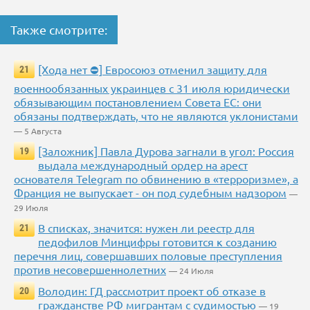
Также смотрите:
[Хода нет ⛔] Евросоюз отменил защиту для
21
военнообязанных украинцев с 31 июля юридически
обязывающим постановлением Совета ЕС: они
обязаны подтверждать, что не являются уклонистами
— 5 Августа
[Заложник] Павла Дурова загнали в угол: Россия
19
выдала международный ордер на арест
основателя Telegram по обвинению в «терроризме», а
Франция не выпускает - он под судебным надзором
—
29 Июля
В списках, значится: нужен ли реестр для
21
педофилов Минцифры готовится к созданию
перечня лиц, совершавших половые преступления
против несовершеннолетних
— 24 Июля
Володин: ГД рассмотрит проект об отказе в
20
гражданстве РФ мигрантам с судимостью
— 19