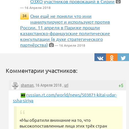
ОЗХО участников провокаций в Сирии
— 16 Апреля 2018
Они ещё не поняли что ими
34
манипулируют и используют против
России. 11 апреля в Париже прошли
казахстанско-французские политические
консультации (в духе стратегического
партнёрства)
— 16 Апреля 2018
Комментарии участников:
shaman
, 16 Апреля 2018 ,
url
+5
russian.rt.com/world/news/503871-kitai-udar-
ssha-siriya
«Мы обратили внимание на то, что
высокопоставленные лица этих трёх стран