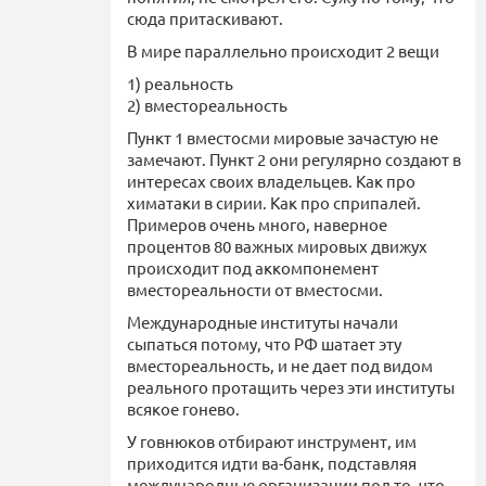
сюда притаскивают.
В мире параллельно происходит 2 вещи
1) реальность
2) вместореальность
Пункт 1 вместосми мировые зачастую не
замечают. Пункт 2 они регулярно создают в
интересах своих владельцев. Как про
химатаки в сирии. Как про сприпалей.
Примеров очень много, наверное
процентов 80 важных мировых движух
происходит под аккомпонемент
вместореальности от вместосми.
Международные институты начали
сыпаться потому, что РФ шатает эту
вместореальность, и не дает под видом
реального протащить через эти институты
всякое гонево.
У говнюков отбирают инструмент, им
приходится идти ва-банк, подставляя
международные организации под то, что