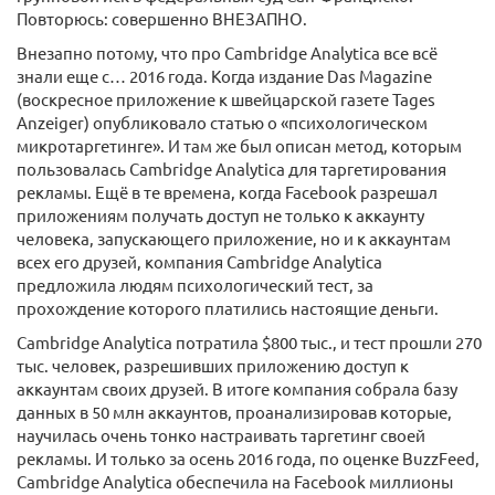
Повторюсь: совершенно ВНЕЗАПНО.
Внезапно потому, что про Cambridge Analytica все всё
знали еще с… 2016 года. Когда издание Das Magazine
(воскресное приложение к швейцарской газете Tages
Anzeiger) опубликовало статью о «психологическом
микротаргетинге». И там же был описан метод, которым
пользовалась Cambridge Analytica для таргетирования
рекламы. Ещё в те времена, когда Facebook разрешал
приложениям получать доступ не только к аккаунту
человека, запускающего приложение, но и к аккаунтам
всех его друзей, компания Cambridge Analytica
предложила людям психологический тест, за
прохождение которого платились настоящие деньги.
Cambridge Analytica потратила $800 тыс., и тест прошли 270
тыс. человек, разрешивших приложению доступ к
аккаунтам своих друзей. В итоге компания собрала базу
данных в 50 млн аккаунтов, проанализировав которые,
научилась очень тонко настраивать таргетинг своей
рекламы. И только за осень 2016 года, по оценке BuzzFeed,
Cambridge Analytica обеспечила на Facebook миллионы