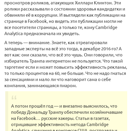
просмотров роликов, атакующих Хиллари Клинтон. Эти
ролики рассказывали о состоянии здоровья кандидатки и
обвиняли её в коррупции. И выглядели как публикации на
странице в Facebook, но видеть эти публикации могли не
все посетители страницы, а только те, кому Cambridge
Analytica предназначала их увидеть.
А теперь — внимание. Знаете, как отреагировали
западные эксперты на всё это тогда, в декабре 2016-го? А
вот как: они сказали, что всё это чушь. Они говорили, что
избиратель Трампа интернетом не пользуется. Что такой
таргетинг если и может повысить эффективность рекламы,
то только процентов на 60, не больше. Что не надо гнаться
за сенсациями и мало ли что наговорит сама о себе
компания, занимающаяся пиаром.
А потом прошёл год — и внезапно выяснилось, что
победу Дональду Трампу обеспечили хозяйничавшие
на Facebook… русские хакеры. Статьи в газетах,
отрицавшие эффективность метода Cambridge
Analytica, слушания в конгрессе США, постправда и