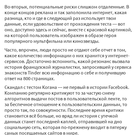
Во-вторых, потенциальные риски слишком отдаленные. В
конце концов реклама и так заполонила интернет, какая
разница, кто и где в следующий раз использует твои
данные, если удовольствие от прохождения теста — вот
оно, доступно здесь и сейчас, вместе с красивой картинкой,
на которой пользователь изображен в образе героя
популярного мультфильма или кинозвезды.
Часто, впрочем, люди просто не отдают себе отчет в том,
какое количество информации о них хранится у интернет-
сервисов. Достаточно вспомнить, какой резонанс вызвала
история французской журналистки, запросившей у сервиса
знакомств Tinder всю информацию о себе и получившую
ответ на 800 страницах.
Скандал с тестом Когана — не первый в истории Facebook.
Компанию регулярно критикуют то за частую смену
алгоритмов выдачи постов в пользовательской ленте, то
за беспечное отношение к пользовательским данным, то
просто так, по совокупности. Последнее время критики
становится всё больше, но вряд ли история с утечкой
данных станет последней каплей, отправившей на дно
социальную сеть, которая по-прежнему входит в пятерку
самых посещаемых сайтов в мире.