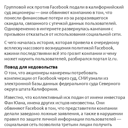
Групповой иск против Facebook подали в калифорнийский
суд акционеры — они обвиняют компанию в том, что
понесли финансовые потери из-за разразившегося
скандала, связанного с утечкой данных пользователей.
Одновременно в интернете развернулась кампания с
призывом отказаться от использования социальной сети.
С чего началась история, которая привела к очередному
всплеску массового возмущения политикой Facebook,
какими последствиями всё это грозит компании и чему
может научить пользователей, разбирался портал iz.ru.
Повод для недовольства
О том, что акционеры намерены потребовать
компенсации от Facebook через суд, СМИ узнали из
электронной базы данных федерального суда Северного
округа штата Калифорния.
Известно, что коллективный иск подан от имени инвестора
Фан Юана, имена других истцов неизвестны. Они
обвиняют Facebook в том, что представители компании
делали заведомо ложные заявления, а также в нарушении
правил по защите личной информации пользователей —
социальная сеть позволила третьим лицам получить