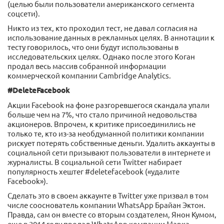
(целью были пользователи американского сегмента
соцсети).
Никто из тех, кто проходил тест, не давал согласия на
использование данных в рекламных целях. В аннотации к
тесту говорилось, что они будут использованы в
исследовательских целях. Однако после этого Коган
продал весь массив собранной информации
коммерческой компании Cambridge Analytics.
#DeleteFacebook
Акции Facebook на фоне разгоревшегося скандала упали
больше чем на 7%, что стало причиной недовольства
акционеров. Впрочем, к критике присоединились не
только те, кто из-за необдуманной политики компании
рискует потерять собственные деньги. Удалить аккаунты в
социальной сети призывают пользователи в интернете и
журналисты. В социальной сети Twitter набирает
популярность хештег #deletefacebook («удалите
Facebook»).
Сделать это в своем аккаунте в Twitter уже призвал в том
числе сооснователь компании WhatsApp Брайан Эктон.
Правда, сам он вместе со вторым создателем, Янон Кумом,
еще в 2014 году продал WhatsApp компании Марка