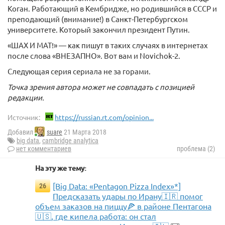
Коган. Работающий в Кембридже, но родившийся в СССР и
преподающий (внимание!) в Санкт-Петербургском
университете. Который закончил президент Путин.
«ШАХ И МАТ!» — как пишут в таких случаях в интернетах
после слова «ВНЕЗАПНО». Вот вам и Novichok-2.
Следующая серия сериала не за горами.
Точка зрения автора может не совпадать с позицией
редакции.
Источник:
https://russian.rt.com/opinion...
Добавил
suare
21 Марта 2018
big data
,
cambridge analytica
нет комментариев
проблема (2)
На эту же тему:
[Big Data: «Pentagon Pizza Index»*]
26
Предсказать удары по Ирану🇮🇷 помог
объем заказов на пиццу🍕 в районе Пентагона
🇺🇸, где кипела работа: он стал