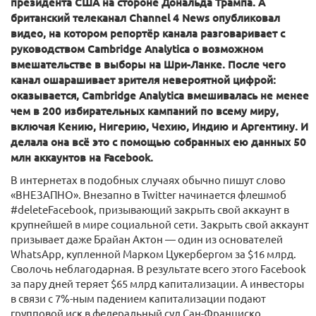
президента США на стороне Дональда Трампа. А
британский телеканал Channel 4 News опубликовал
видео, на котором репортёр канала разговаривает с
руководством Cambridge Analytica о возможном
вмешательстве в выборы на Шри-Ланке. После чего
канал ошарашивает зрителя невероятной цифрой:
оказывается, Cambridge Analytica вмешивалась не менее
чем в 200 избирательных кампаний по всему миру,
включая Кению, Нигерию, Чехию, Индию и Аргентину. И
делала она всё это с помощью собранных ею данных 50
млн аккаунтов на Facebook.
В интернетах в подобных случаях обычно пишут слово
«ВНЕЗАПНО». Внезапно в Twitter начинается флешмоб
#deleteFacebook, призывающий закрыть свой аккаунт в
крупнейшей в мире социальной сети. Закрыть свой аккаунт
призывает даже Брайан Актон — один из основателей
WhatsApp, купленной Марком Цукербергом за $16 млрд.
Сволочь неблагодарная. В результате всего этого Facebook
за пару дней теряет $65 млрд капитализации. А инвесторы
в связи с 7%-ным падением капитализации подают
групповой иск в федеральный суд Сан-Франциско.