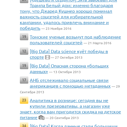
Трампа Белый дом: именно благодаря
тому, что Джаред Кушнер хорошо понимал
важность соцсетей для избирательной
кампании, удалось привлечь внимание и
победить
— 23 Ноября 2016
Томские ученые возьмут под наблюдение
19
пользователей соцсетей
— 21 Марта 2016
[Big Data] Data science куёт победы в
12
спорте
— 27 Октября 2013
[Big Data] Опасная сторона «больших
19
данных»
— 13 Октября 2013
АНБ отслеживало социальные связи
17
американцев с помощью метаданных
— 29
Сентября 2013
Аналитика в рознице: сегодня вы не
23
купили презервативы, а магазин уже
знает, когда вам пригодится скидка на детское
питание
— 20 Сентября 2013
2
[Big Data] Когда данные стали большими
34