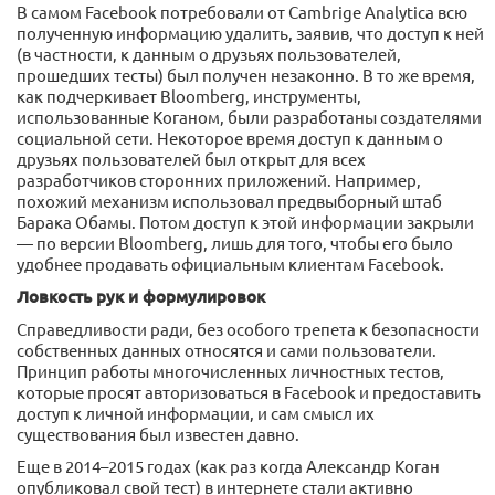
В самом Facebook потребовали от Cambrige Analytica всю
полученную информацию удалить, заявив, что доступ к ней
(в частности, к данным о друзьях пользователей,
прошедших тесты) был получен незаконно. В то же время,
как подчеркивает Bloomberg, инструменты,
использованные Коганом, были разработаны создателями
социальной сети. Некоторое время доступ к данным о
друзьях пользователей был открыт для всех
разработчиков сторонних приложений. Например,
похожий механизм использовал предвыборный штаб
Барака Обамы. Потом доступ к этой информации закрыли
— по версии Bloomberg, лишь для того, чтобы его было
удобнее продавать официальным клиентам Facebook.
Ловкость рук и формулировок
Справедливости ради, без особого трепета к безопасности
собственных данных относятся и сами пользователи.
Принцип работы многочисленных личностных тестов,
которые просят авторизоваться в Facebook и предоставить
доступ к личной информации, и сам смысл их
существования был известен давно.
Еще в 2014–2015 годах (как раз когда Александр Коган
опубликовал свой тест) в интернете стали активно