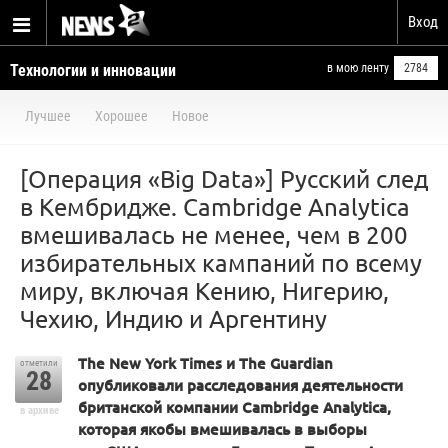
Вход
Технологии и инновации
в мою ленту
2784
Лучшее
Хорошее
Новое
[Операция «Big Data»] Русский след
в Кембридже. Cambridge Analytica
вмешивалась не менее, чем в 200
избирательных кампаний по всему
миру, включая Кению, Нигерию,
Чехию, Индию и Аргентину
The New York Times и The Guardian
отметили
28
опубликовали расследования деятельности
британской компании Cambridge Analytica,
в архиве
которая якобы вмешивалась в выборы