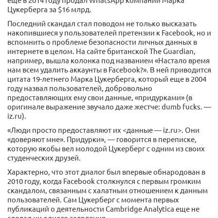
Цукерберга за $16 млрд.
Последний скандал стал поводом не только высказать
накопившиеся у пользователей претензии к Facebook, но и
вспомнить о проблеме безопасности личных данных в
интернете в целом. На сайте британской The Guardian,
например, вышла колонка под названием «Настало время
нам всем удалить аккаунты в Facebook?». В ней приводится
цитата 19-летнего Марка Цукерберга, который еще в 2004
году назвал пользователей, добровольно
предоставляющих ему свои данные, «придурками» (в
оригинале выражение звучало даже жестче: dumb fucks. —
iz.ru).
«Люди просто предоставляют их <данные — iz.ru>. Они
«доверяют мне». Придурки», — говорится в переписке,
которую якобы вел молодой Цукерберг с одним из своих
студенческих друзей.
Характерно, что этот диалог был впервые обнародован в
2010 году, когда Facebook столкнулся с первым громким
скандалом, связанным с халатным отношением к данным
пользователей. Сам Цукерберг с момента первых
публикаций о деятельности Cambridge Analytica еще не
сделал ни одного заявления.