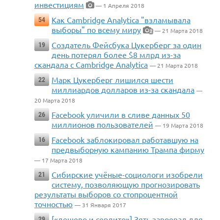
инвестициям
— 1 Апреля 2018
Как Cambridge Analytica "взламывала
54
выборы" по всему миру
— 21 Марта 2018
2
Создатель Фейсбука Цукерберг за один
19
день потерял более $8 млрд из-за
скандала с Cambridge Analytica
— 21 Марта 2018
Марк Цукерберг лишился шести
22
миллиардов долларов из-за скандала
—
20 Марта 2018
Facebook уличили в сливе данных 50
26
миллионов пользователей
— 19 Марта 2018
Facebook заблокировал работавшую на
16
предвыборную кампанию Трампа фирму
— 17 Марта 2018
Сибирские учёные-социологи изобрели
21
систему, позволяющую прогнозировать
результаты выборов со стопроцентной
точностью
— 31 Января 2017
[«дешево и сердито»] Зять завоевал для
29