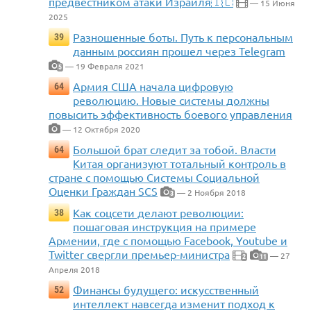
предвестником атаки Израиля🇮🇱
— 15 Июня
2025
Разношенные боты. Путь к персональным
39
данным россиян прошел через Telegram
— 19 Февраля 2021
5
Армия США начала цифровую
64
революцию. Новые системы должны
повысить эффективность боевого управления
— 12 Октября 2020
Большой брат следит за тобой. Власти
64
Китая организуют тотальный контроль в
стране с помощью Системы Социальной
Оценки Граждан SCS
— 2 Ноября 2018
3
Как соцсети делают революции:
38
пошаговая инструкция на примере
Армении, где с помощью Facebook, Youtube и
Twitter свергли премьер-министра
— 27
2
11
Апреля 2018
Финансы будущего: искусственный
52
интеллект навсегда изменит подход к