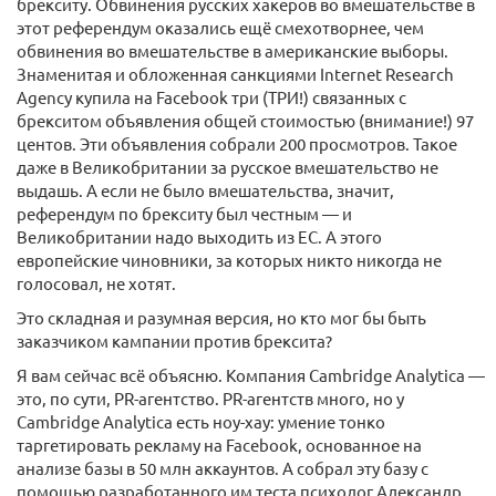
брекситу. Обвинения русских хакеров во вмешательстве в
этот референдум оказались ещё смехотворнее, чем
обвинения во вмешательстве в американские выборы.
Знаменитая и обложенная санкциями Internet Research
Agency купила на Facebook три (ТРИ!) связанных с
брекситом объявления общей стоимостью (внимание!) 97
центов. Эти объявления собрали 200 просмотров. Такое
даже в Великобритании за русское вмешательство не
выдашь. А если не было вмешательства, значит,
референдум по брекситу был честным — и
Великобритании надо выходить из ЕС. А этого
европейские чиновники, за которых никто никогда не
голосовал, не хотят.
Это складная и разумная версия, но кто мог бы быть
заказчиком кампании против брексита?
Я вам сейчас всё объясню. Компания Cambridge Analytica —
это, по сути, PR-агентство. PR-агентств много, но у
Cambridge Analytica есть ноу-хау: умение тонко
таргетировать рекламу на Facebook, основанное на
анализе базы в 50 млн аккаунтов. А собрал эту базу с
помощью разработанного им теста психолог Александр