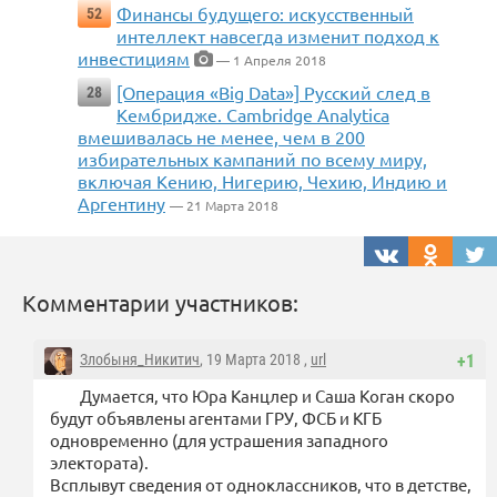
Финансы будущего: искусственный
52
интеллект навсегда изменит подход к
инвестициям
— 1 Апреля 2018
[Операция «Big Data»] Русский след в
28
Кембридже. Cambridge Analytica
вмешивалась не менее, чем в 200
избирательных кампаний по всему миру,
включая Кению, Нигерию, Чехию, Индию и
Аргентину
— 21 Марта 2018
Комментарии участников:
Злобыня_Никитич
, 19 Марта 2018 ,
url
+1
Думается, что Юра Канцлер и Саша Коган скоро
будут объявлены агентами ГРУ, ФСБ и КГБ
одновременно (для устрашения западного
электората).
Всплывут сведения от одноклассников, что в детстве,