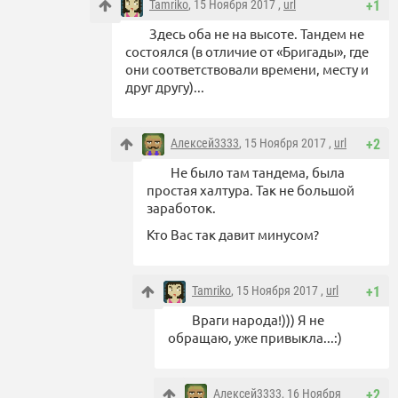
Tamriko
, 15 Ноября 2017 ,
url
+1
Здесь оба не на высоте. Тандем не
состоялся (в отличие от «Бригады», где
они соответствовали времени, месту и
друг другу)...
Алексей3333
, 15 Ноября 2017 ,
url
+2
Не было там тандема, была
простая халтура. Так не большой
заработок.
Кто Вас так давит минусом?
Tamriko
, 15 Ноября 2017 ,
url
+1
Враги народа!))) Я не
обращаю, уже привыкла...:)
Алексей3333
, 16 Ноября
+2