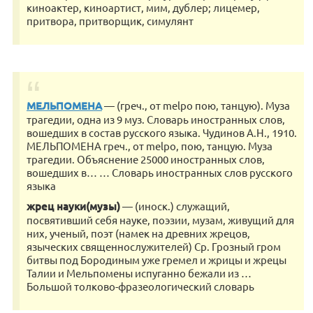
киноактер, киноартист, мим, дублер; лицемер,
притвора, притворщик, симулянт
МЕЛЬПОМЕНА
— (греч., от melpo пою, танцую). Муза
трагедии, одна из 9 муз. Словарь иностранных слов,
вошедших в состав русского языка. Чудинов А.Н., 1910.
МЕЛЬПОМЕНА греч., от melpo, пою, танцую. Муза
трагедии. Объяснение 25000 иностранных слов,
вошедших в… … Словарь иностранных слов русского
языка
жрец науки(музы)
— (иноск.) служащий,
посвятивший себя науке, поэзии, музам, живущий для
них, ученый, поэт (намек на древних жрецов,
языческих священнослужителей) Ср. Грозный гром
битвы под Бородиным уже гремел и жрицы и жрецы
Талии и Мельпомены испуганно бежали из …
Большой толково-фразеологический словарь