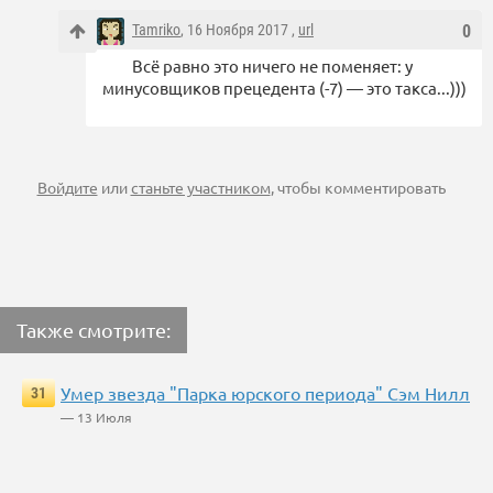
Tamriko
, 16 Ноября 2017 ,
url
0
Всё равно это ничего не поменяет: у
минусовщиков прецедента (-7) — это такса...)))
Войдите
или
станьте участником
, чтобы комментировать
Также смотрите:
Умер звезда "Парка юрского периода" Сэм Нилл
31
— 13 Июля