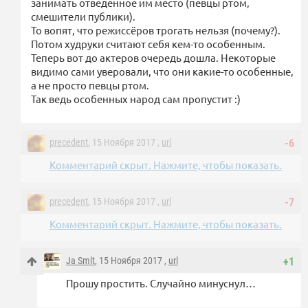
занимать отведенное им место (певцы ртом,
смешители публики).
То вопят, что режиссёров трогать нельзя (почему?).
Потом худруки считают себя кем-то особенным.
Теперь вот до актеров очередь дошла. Некоторые
видимо сами уверовали, что они какие-то особенные,
а не просто певцы ртом.
Так ведь особенных народ сам пропустит :)
precedent
, 15 Ноября 2017 ,
url
-6
Комментарий скрыт. Нажмите, чтобы показать.
precedent
, 15 Ноября 2017 ,
url
-7
Комментарий скрыт. Нажмите, чтобы показать.
Ja Smlt
, 15 Ноября 2017 ,
url
+1
Прошу простить. Случайно минуснул…