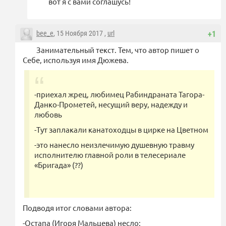
вот я с вами соглашусь!
bee_e
, 15 Ноября 2017 ,
url
+1
Занимательный текст. Тем, что автор пишет о
Себе, используя имя Дюжева.
-приехал жрец, любимец Рабиндраната Тагора-
Данко-Прометей, несущий веру, надежду и
любовь
-Тут заплакали канатоходцы в цирке на Цветном
-это нанесло неизлечимую душевную травму
исполнителю главной роли в телесериале
«Бригада» (??)
Подводя итог словами автора:
-Остапа (Игоря Мальцева) несло;