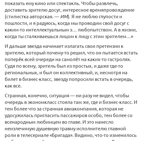
показать ему кино или спектакль. Чтобы развлечь,
доставить зрителю досуг, интересное времяпровождение
(стилистка авторская. —
ИМ
). Я не люблю глупости и
пошлости, и я радуюсь, когда мы проводим свой досуг с
каким-то интеллектуальным э… любопытством. А в жизни,
когда ты сталкиваешься лицом к лицу с этим зрителем…»
И дальше звезда начинает излагать свои претензии к
зрителю, который почему-то решил, что он пытается встать
поперёк всей очереди на самолёт на каких-то гастролях.
Судя по всему, зритель был из простых, и даже где-то
региональных, и был он коллективный, и, несмотря на
билет в бизнес-класс, звезду попросили встать в очередь,
как все.
Странная, конечно, ситуация — ни разу не видел, чтобы
очередь в экономкласс стояла там же, где и бизнес-класс. И
тем более что за странная авиакомпания, которая не
удосужилась пригласить пассажиров особо, тем более со
всенародным любимцем во главе. И это нанесло
неизлечимую душевную травму исполнителю главной
роли в телесериале «Бригада». Видимо, что-то изменилось