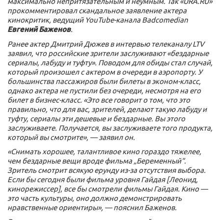
максимально непритязательным и неумным. Так «URA.RU»
прокомментировал скандальное заявление актера
кинокритик, ведущий YouTube-канала Badcomedian
Евгений Баженов
.
Ранее актер Дмитрий Дюжев в интервью телеканалу LTV
заявил, что российские зрители заслуживают «бездарные
сериалы, лабуду и туфту». Поводом для обиды стал случай,
который произошел с актером в очереди в аэропорту. У
большинства пассажиров были билеты в эконом-класс,
однако актера не пустили без очереди, несмотря на его
билет в бизнес-класс. «Это все говорит о том, что это
правильно, что для вас, зрителей, делают такую лабуду и
туфту, сериалы эти дешевые и бездарные. Вы этого
заслуживаете. Получается, вы заслуживаете того продукта,
который вы смотрите», — заявил он.
«Снимать хорошее, талантливое кино гораздо тяжелее,
чем бездарные вещи вроде фильма „Беременный“.
Зритель смотрит всякую ерунду из-за отсутствия выбора.
Если бы сегодня были фильма уровня Гайдая [Леонид,
кинорежиссер], все бы смотрели фильмы Гайдая. Кино —
это часть культуры, оно должно демонстрировать
нравственные ориентиры», — пояснил Баженов.