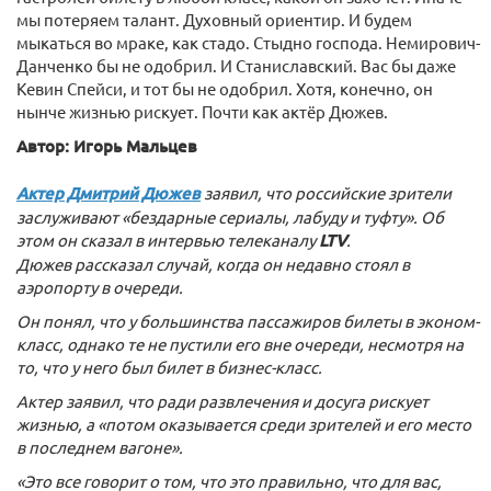
мы потеряем талант. Духовный ориентир. И будем
мыкаться во мраке, как стадо. Стыдно господа. Немирович-
Данченко бы не одобрил. И Станиславский. Вас бы даже
Кевин Спейси, и тот бы не одобрил. Хотя, конечно, он
нынче жизнью рискует. Почти как актёр Дюжев.
Автор: Игорь Мальцев
Актер Дмитрий Дюжев
заявил, что российские зрители
заслуживают «бездарные сериалы, лабуду и туфту». Об
этом он сказал в интервью телеканалу
LTV
.
Дюжев рассказал случай, когда он недавно стоял в
аэропорту в очереди.
Он понял, что у большинства пассажиров билеты в эконом-
класс, однако те не пустили его вне очереди, несмотря на
то, что у него был билет в бизнес-класс.
Актер заявил, что ради развлечения и досуга рискует
жизнью, а «потом оказывается среди зрителей и его место
в последнем вагоне».
«Это все говорит о том, что это правильно, что для вас,