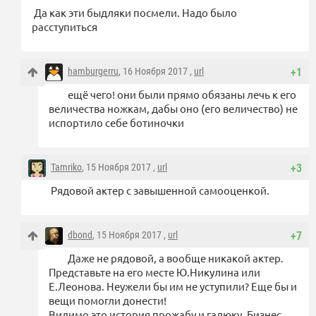
Да как эти быдляки посмели. Надо было
расступиться
hamburgerru
, 16 Ноября 2017 ,
url
+1
ещё чего! они были прямо обязаны лечь к его
величества ножкам, дабы оно (его величество) не
испортило себе ботиночки
Tamriko
, 15 Ноября 2017 ,
url
+3
Рядовой актер с завышенной самооценкой.
dbond
, 15 Ноября 2017 ,
url
+7
Даже не рядовой, а вообще никакой актер.
Представьте на его месте Ю.Никулина или
Е.Леонова. Неужели бы им не уступили? Еще бы и
вещи помогли донести!
Видимо это история прожабу и гадюку. Бизнес