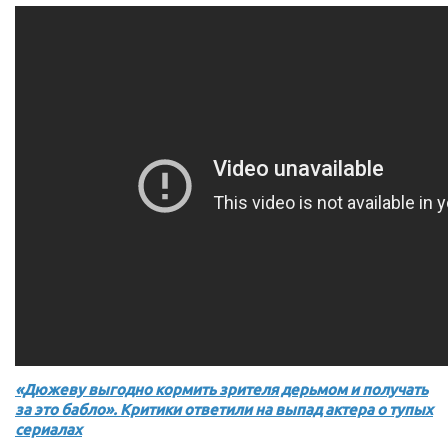
«Дюжеву выгодно кормить зрителя дерьмом и получать
за это бабло». Критики ответили на выпад актера о тупых
сериалах