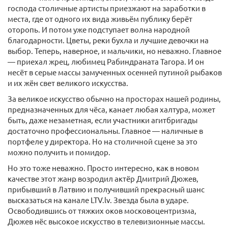
господа столичные артисты приезжают на заработки в
места, где от одного их вида живьём публику берёт
оторопь. И потом уже подступает волна народной
благодарности. Цветы, реки бухла и лучшие девочки на
выбор. Теперь, наверное, и мальчики, но неважно. Главное
— приехал жрец, любимец Рабиндраната Тагора. И он
несёт в серые массы замученных осенней путиной рыбаков
и их жён свет великого искусства.
За великое искусство обычно на просторах нашей родины,
предназначенных для чёса, канает любая халтура, может
быть, даже незаметная, если участники агитбригады
достаточно профессиональны. Главное — наличные в
портфеле у директора. Но на столичной сцене за это
можно получить и помидор.
Но это тоже неважно. Просто интересно, как в новом
качестве этот жанр возродил актёр Дмитрий Дюжев,
прибывший в Латвию и получивший прекрасный шанс
высказаться на канале LTV.lv. Звезда была в ударе.
Освободившись от тяжких оков московоцентризма,
Дюжев нёс высокое искусство в телевизионные массы.