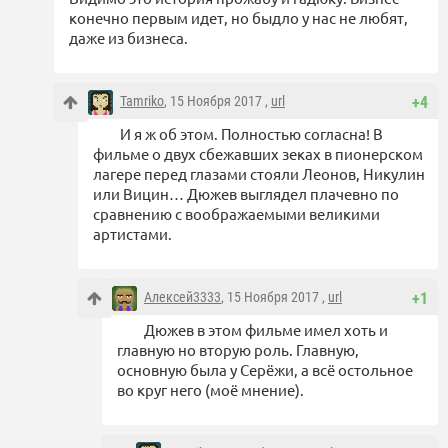
конечно первым идет, но быдло у нас не любят,
даже из бизнеса.
Tamriko
, 15 Ноября 2017 ,
url
+4
И я ж об этом. Полностью согласна! В
фильме о двух сбежавших зеках в пионерском
лагере перед глазами стояли Леонов, Никулин
или Вицин… Дюжев выглядел плачевно по
сравнению с воображаемыми великими
артистами.
Алексей3333
, 15 Ноября 2017 ,
url
+1
Дюжев в этом фильме имел хоть и
главную но вторую роль. Главную,
основную была у Серёжи, а всё остольное
во круг него (моё мнение).