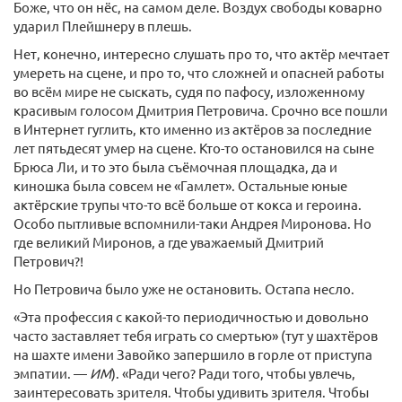
Боже, что он нёс, на самом деле. Воздух свободы коварно
ударил Плейшнеру в плешь.
Нет, конечно, интересно слушать про то, что актёр мечтает
умереть на сцене, и про то, что сложней и опасней работы
во всём мире не сыскать, судя по пафосу, изложенному
красивым голосом Дмитрия Петровича. Срочно все пошли
в Интернет гуглить, кто именно из актёров за последние
лет пятьдесят умер на сцене. Кто-то остановился на сыне
Брюса Ли, и то это была съёмочная площадка, да и
киношка была совсем не «Гамлет». Остальные юные
актёрские трупы что-то всё больше от кокса и героина.
Особо пытливые вспомнили-таки Андрея Миронова. Но
где великий Миронов, а где уважаемый Дмитрий
Петрович?!
Но Петровича было уже не остановить. Остапа несло.
«Эта профессия с какой-то периодичностью и довольно
часто заставляет тебя играть со смертью» (тут у шахтёров
на шахте имени Завойко запершило в горле от приступа
эмпатии. —
ИМ
). «Ради чего? Ради того, чтобы увлечь,
заинтересовать зрителя. Чтобы удивить зрителя. Чтобы