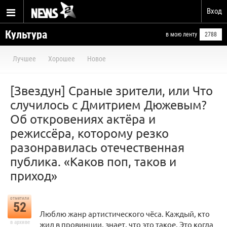
Вход
Культура
в мою ленту
2788
Лучшее
Хорошее
Новое
[Звездун] Сраные зрители, или Что
случилось с Дмитрием Дюжевым?
Об откровениях актёра и
режиссёра, которому резко
разонравилась отечественная
публика. «Каков поп, таков и
приход»
отметили
52
Люблю жанр артистического чёса. Каждый, кто
в архиве
жил в провинции, знает, что это такое. Это когда