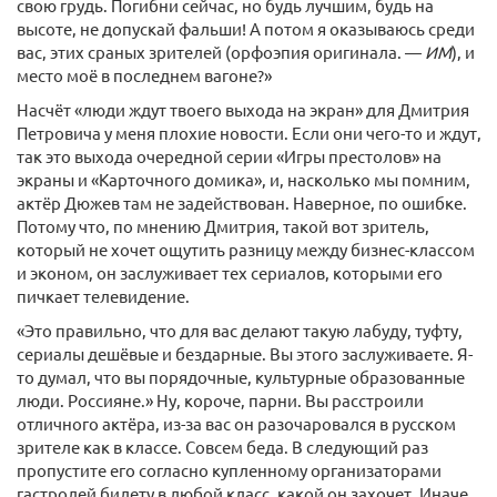
свою грудь. Погибни сейчас, но будь лучшим, будь на
высоте, не допускай фальши! А потом я оказываюсь среди
вас, этих сраных зрителей (орфоэпия оригинала. —
ИМ
), и
место моё в последнем вагоне?»
Насчёт «люди ждут твоего выхода на экран» для Дмитрия
Петровича у меня плохие новости. Если они чего-то и ждут,
так это выхода очередной серии «Игры престолов» на
экраны и «Карточного домика», и, насколько мы помним,
актёр Дюжев там не задействован. Наверное, по ошибке.
Потому что, по мнению Дмитрия, такой вот зритель,
который не хочет ощутить разницу между бизнес-классом
и эконом, он заслуживает тех сериалов, которыми его
пичкает телевидение.
«Это правильно, что для вас делают такую лабуду, туфту,
сериалы дешёвые и бездарные. Вы этого заслуживаете. Я-
то думал, что вы порядочные, культурные образованные
люди. Россияне.» Ну, короче, парни. Вы расстроили
отличного актёра, из-за вас он разочаровался в русском
зрителе как в классе. Совсем беда. В следующий раз
пропустите его согласно купленному организаторами
гастролей билету в любой класс, какой он захочет. Иначе