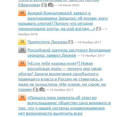
Ефремова»
— 14 Июня 2020
5
3
Андрей Кончаловский заявил о
65
разочаровании Западом: «Я думаю, кого
называть элитой? Потому что сегодня
деноминация элиты, на мой взгляд…»
— 1
Ноября 2018
Пропустите Дюжева
15
— 18 Ноября 2017
Российский зритель заслужил бездарные
20
сериалы, заявил Дюжев
— 15 Ноября 2017
[«Если тебе корова имя»*] Новая
53
российская знать — почему она такая
убогая? Задача воспитания самобытного
правящего класса в России не ставилась, и
даже не осмыслена. «Ни мэров, ни сэров, ни
пэров»
— 14 Ноября 2017
2
3
«Пришла пора заявлять об этом во
70
всеуслышание: общество само виновато в
том, что у нашей системы здравоохранения
нет возможности вылечить всех