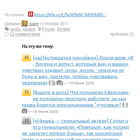
Источник:
https://life.ru/t/%D0%BC%D0%BD...
Добавил
suare
15 Ноября 2017
актёр
,
дюжев
Россия
,
Латвия
22 комментария
проблема (2)
На эту же тему:
[«арТистократия помойки»] Домогаров: «Я
43
- богема и артист, который вам и вашим
чувствам отдавал силы, жизнь - никогда не
буду к вам, зрители, теперь чувствовать
уважения»
— 19 Июня 2020
5
3
[Вошли в роль] Что положено Ефремову,
33
не положено простому работяге: за чьи
права борется оппозиционная "«тусовка»?
— 18 Июня 2020
[«Мишка — гениальный актер»] Слухи о
13
его гениальности. «Поверьте, как «отряд
не заметит потери бойца», так российский
театр и кинематограф не заметят потери