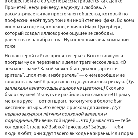
в обществе и актёр уже не рассматривается как Данко-
Прометей, несущий веру, надежду и любовь. А
рассматривается как просто член общества, который по
профессии несёт пургу той или иной степени фана. Во всём
виноваты соцсети, конечно, и лично Марк Цукерберг,
который создал иллюзорное ощущение свободы,
равенства и панибратства. Ну и хреновые авиакомпании
тоже.
Но наш герой всё воспринял всерьёз. Всю оставшуюся
программу он переживал и делал трагическое лицо. «О
чём мне с вами? Какой может быть диалог „артист и
зритель“, „политик и избиратель“ — о чём вообще мне
говорить с вами? Я ради вашего досуга жизнью рискую. (
Тут
заплакали канатоходцы в цирке на Цветном.)
Сколько
было случаев! Мы чуть не разбились на самолёте! Шрам у
меня на руке — вот он шрам, потому что в болоте был
жестяной штырь. Это всегда с риском для жизни.
(Тут
нервно закурили лётчики полярной авиации и
подводники.)
Живешь той идеей… что Димка? Что — тебе
холодно? Страшно? Зыбко? Трясёшься? Забудь — тебя
люди любят, они ждут твоего выхода на экраны. Или порви