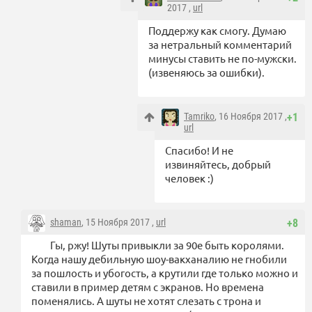
2017 ,
url
Поддержу как смогу. Думаю
за нетральный комментарий
минусы ставить не по-мужски.
(извеняюсь за ошибки).
Tamriko
, 16 Ноября 2017 ,
+1
url
Спасибо! И не
извиняйтесь, добрый
человек :)
shaman
, 15 Ноября 2017 ,
url
+8
Гы, ржу! Шуты привыкли за 90е быть королями.
Когда нашу дебильную шоу-вакханалию не гнобили
за пошлость и убогость, а крутили где только можно и
ставили в пример детям с экранов. Но времена
поменялись. А шуты не хотят слезать с трона и