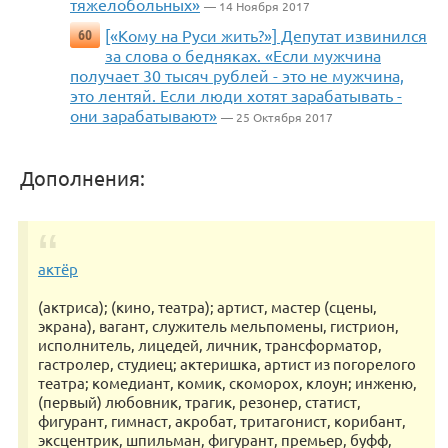
тяжелобольных»
— 14 Ноября 2017
[«Кому на Руси жить?»] Депутат извинился
60
за слова о бедняках. «Если мужчина
получает 30 тысяч рублей - это не мужчина,
это лентяй. Если люди хотят зарабатывать -
они зарабатывают»
— 25 Октября 2017
Дополнения:
актёр
(актриса); (кино, театра); артист, мастер (сцены,
экрана), вагант, служитель мельпомены, гистрион,
исполнитель, лицедей, личник, трансформатор,
гастролер, студиец; актеришка, артист из погорелого
театра; комедиант, комик, скоморох, клоун; инженю,
(первый) любовник, трагик, резонер, статист,
фигурант, гимнаст, акробат, тритагонист, корибант,
эксцентрик, шпильман, фигурант, премьер, буфф,