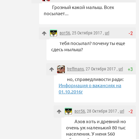
Грозный какой малыш. Всех
посылает...
вот56
, 25 Октября 2017 ,
url
-2
тебя посылал? почему ты еще
сдесь мылыш?
treffmans
, 27 Октября 2017 ,
url
+3
но, справедливости ради:
Информация о вакансиях на
01.10.2016г
вот56
, 28 Октября 2017 ,
url
-2
Азов хоть и древний но
очень уж маленький 80 тыс
населения. У меня 560