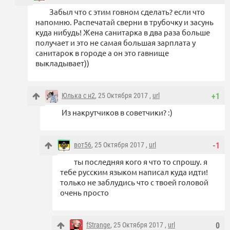
Забыл что с этим говном сделать? если что
напомню. Распечатай сверни в трубочку и засунь
куда нибудь! Жена санитарка в два раза больше
получает и это не самая большая зарплата у
санитарок в городе а он это гавнище
выкладывает))
Юлька с н2
, 25 Октября 2017 ,
url
+1
Из накрутчиков в советчики? :)
вот56
, 25 Октября 2017 ,
url
-1
ты последняя кого я что то спрошу. я
тебе русским языком написал куда идти!
только не заблудись что с твоей головой
очень просто
fStrange
, 25 Октября 2017 ,
url
0