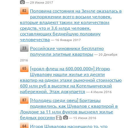
— 29 Июня 2017
Половина состояния на Земле оказалась в
82
распоряжении всего восьми человек,
которые владеют таким же количеством
средств, что и 3,6 млрд человек,
составляющих беднейшую половину
человечества
— 16 Января 2017
Российские чиновники бесплатно
23
получили элитные квартиры
— 20 Декабря
2016
[«роял-флеш на 600.000.000»] Игорю
65
Шувалову нашли жилье из десяти
квартир на одном этаже рыночной стоимостью
600 млн руб в высотке на Котельнической
набережной. Этаж докупается
— 4 Июля 2016
[Молодец среди овец] Британцы
87
подивились, как Шувалов с квартирой в
Лондоне за 11 млн фунтов высмеял жилье
бедных россиян
— 15 Июня 2016
2
Игоря Шувалова насмешило то, что
64