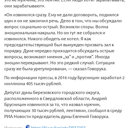
они зарабатывают».
«Он извинился сразу. Ему не дали договорить, поднялся
шум и он не закончил речь. Дело в том, что мы обсуждали
вопрос социально-острый. Возникли споры. Волна
эмоциональная накрыла. Но он тут же собрался и
извинился. Никого обидеть не хотел. Я как
председательствующий был вынужден призвать зал к
порядку. Думе нередко приходится обсуждать острые
вопросы, возникают мнения „за“ и „против“. Иногда
эмоции перекрывают. Но это редкий случай. Ситуация
сразу же была урегулирована», — сказал Говоруха.
По информации прессы, в 2016 году Брусницин заработал 2
миллиона 405 тысяч рублей.
Депутат думы Березовского городского округа,
расположенного в Свердловской области, Андрей
Брусницин извинился за то, что назвал мужчин,
получающих 30 тысяч рублей, лентяями, сообщил в среду
РИА Новости председатель думы Евгений Говоруха.
Источник:
https://ria.ru/society/2017102...