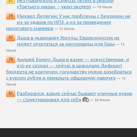
«Третьего мира», – укро-эксперт
— 19 Июля
Михаил Делягин: У нас проблемы с бензином не
74
из-за ударов по НПЗ, а из-за проведения
налогового маневра
— 12 Июля
Дыра в «кармане» Урсулы: Еврокомиссия не
57
может отчитаться за миллиарды для Газы
— 12
Июля
Андрей Бунич: Дыра в казне — искусственная, и
70
кто ее создал — сейчас в шоколаде Дефицит
бюджета не критичен, государству нужно разобраться
с курсом рубля и прикрыть офшорную лавочку
— 12
Июля
Разбирался, какие сейчас бывают уличные кухни
51
— структурировал для себя
— 30 Июня
4