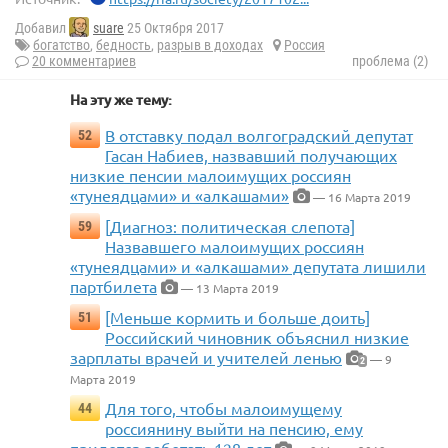
Добавил
suare
25 Октября 2017
богатство
,
бедность
,
разрыв в доходах
Россия
20 комментариев
проблема (2)
На эту же тему:
В отставку подал волгоградский депутат
52
Гасан Набиев, назвавший получающих
низкие пенсии малоимущих россиян
«тунеядцами» и «алкашами»
— 16 Марта 2019
[Диагноз: политическая слепота]
59
Назвавшего малоимущих россиян
«тунеядцами» и «алкашами» депутата лишили
партбилета
— 13 Марта 2019
[Меньше кормить и больше доить]
51
Российский чиновник объяснил низкие
зарплаты врачей и учителей ленью
— 9
2
Марта 2019
Для того, чтобы малоимущему
44
россиянину выйти на пенсию, ему