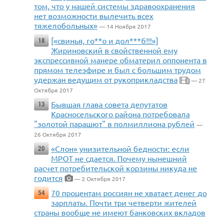
том, что у нашей системы здравоохранения
нет возможности вылечить всех
тяжелобольных»
— 14 Ноября 2017
[«свинья, го**о и дол***б!!!»]
18
Жириновский в свойственной ему
экспрессивной манере обматерил оппонента в
прямом телеэфире и был с большим трудом
удержан ведущим от рукоприкладства
— 27
2
Октября 2017
Бывшая глава совета депутатов
13
Красносельского района потребовала
"золотой парашют" в полмиллиона рублей
—
26 Октября 2017
«Слон» унизительной бедности: если
20
МРОТ не сдается. Почему нынешний
расчет потребительской корзины никуда не
годится
— 2 Октября 2017
70 процентам россиян не хватает денег до
54
зарплаты. Почти три четверти жителей
страны вообще не имеют банковских вкладов