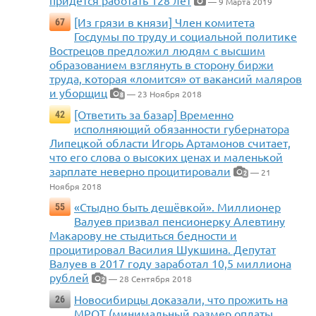
придется работать 128 лет
— 9 Марта 2019
[Из грязи в князи] Член комитета
67
Госдумы по труду и социальной политике
Вострецов предложил людям с высшим
образованием взглянуть в сторону биржи
труда, которая «ломится» от вакансий маляров
и уборщиц
— 23 Ноября 2018
8
[Ответить за базар] Временно
42
исполняющий обязанности губернатора
Липецкой области Игорь Артамонов считает,
что его слова о высоких ценах и маленькой
зарплате неверно процитировали
— 21
2
Ноября 2018
«Стыдно быть дешёвкой». Миллионер
55
Валуев призвал пенсионерку Алевтину
Макарову не стыдиться бедности и
процитировал Василия Шукшина. Депутат
Валуев в 2017 году заработал 10,5 миллиона
рублей
— 28 Сентября 2018
2
Новосибирцы доказали, что прожить на
26
МРОТ (минимальный размер оплаты