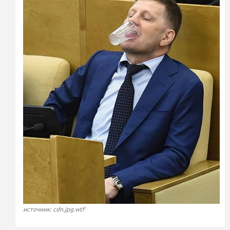
источник: cdn.jpg.wtf