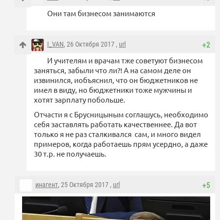
Они там бизнесом занимаются
I_VAN
, 26 Октября 2017 ,
url
+2
И учителям и врачам тже советуют бизнесом
заняться, забыли что ли?! А на самом деле он
извинился, иобъяснил, что он бюджетников не
имел в виду, но бюджетники тоже мужчины и
хотят зарплату побольше.
Отчасти я с Брусницыным соглашусь, необходимо
себя заставлять работать качественнее. Да вот
только я не раз сталкивался сам, и много видел
примеров, когда работаешь прям усердно, а даже
30 т.р. не получаешь.
инагент
, 25 Октября 2017 ,
url
+5