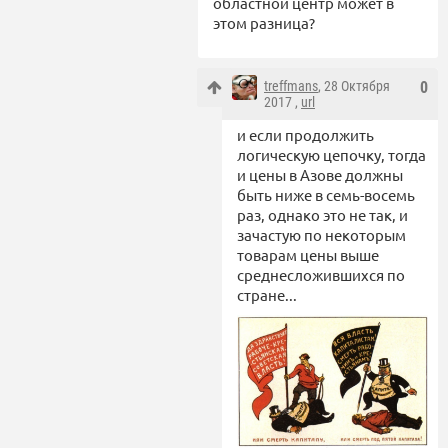
областной центр может в
этом разница?
treffmans
, 28 Октября
0
2017 ,
url
и если продолжить
логическую цепочку, тогда
и цены в Азове должны
быть ниже в семь-восемь
раз, однако это не так, и
зачастую по некоторым
товарам цены выше
среднесложившихся по
стране...