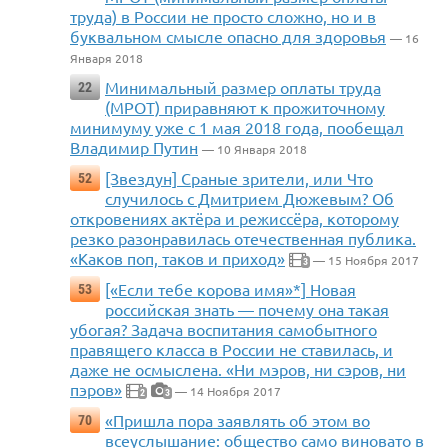
труда) в России не просто сложно, но и в
буквальном смысле опасно для здоровья
— 16
Января 2018
Минимальный размер оплаты труда
22
(МРОТ) приравняют к прожиточному
минимуму уже с 1 мая 2018 года, пообещал
Владимир Путин
— 10 Января 2018
[Звездун] Сраные зрители, или Что
52
случилось с Дмитрием Дюжевым? Об
откровениях актёра и режиссёра, которому
резко разонравилась отечественная публика.
«Каков поп, таков и приход»
— 15 Ноября 2017
3
[«Если тебе корова имя»*] Новая
53
российская знать — почему она такая
убогая? Задача воспитания самобытного
правящего класса в России не ставилась, и
даже не осмыслена. «Ни мэров, ни сэров, ни
пэров»
— 14 Ноября 2017
2
3
«Пришла пора заявлять об этом во
70
всеуслышание: общество само виновато в