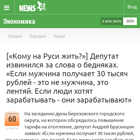
Вход
Экономика
в мою ленту
3039
Лучшее
Хорошее
Новое
[«Кому на Руси жить?»] Депутат
извинился за слова о бедняках.
«Если мужчина получает 30 тысяч
рублей - это не мужчина, это
лентяй. Если люди хотят
зарабатывать - они зарабатывают»
На заседании думы Березовского городского
отметили
60
округа, на котором обсуждалось повышение
тарифа на отопление, депутат Андрей Брусницин
в архиве
заявил: «Если мужчина получает 30 тысяч рублей,
это не мужчина, это лентяй. Если люди хотят зарабатывать,