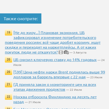
Также смотрите:
[Не до жиру...] Плановая экономия. ЦБ
19
зафиксировал изменение потребительского
поведения россиян: всё чаще дробят корзину, ищут
скидки и переходят на маркетплейсы. А от каких
покупок люди не откажутся?
— 3 Августа
7
ЦБ снизил ключевую ставку до 14% годовых
20
— 24
Июля
[$99] Цена нефти марки Brent поднялась выше 99
20
долларов за баррель впервые с 22 мая
— 23 Июля
ГД приняла закон о мониторинге цен на всех
21
этапах движения продуктов
— 22 Июля
Москва отбросила Финляндию на десять лет
22
назад
— 21 Июля
Без Мариуполя и Одессы летим в реалии
21