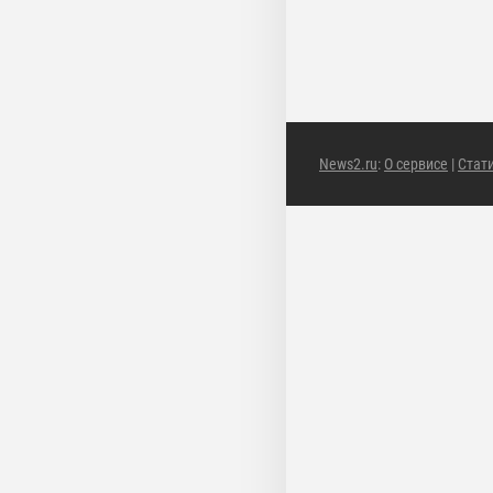
News2.ru
:
О сервисе
|
Стат