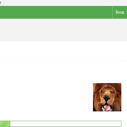
И
Вход