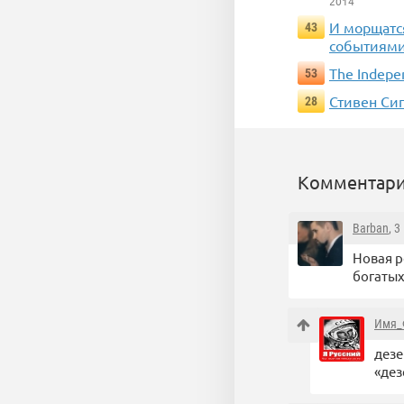
2014
И морщатся
43
событиями
The Indepe
53
Стивен Си
28
Комментари
Barban
, 
Новая р
богатых
Имя_
дезе
«дез