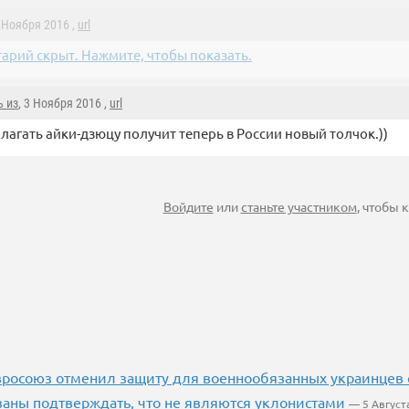
3 Ноября 2016 ,
url
арий скрыт. Нажмите, чтобы показать.
ь из
, 3 Ноября 2016 ,
url
лагать айки-дзюцу получит теперь в России новый толчок.))
Войдите
или
станьте участником
, чтобы
Евросоюз отменил защиту для военнообязанных украинце
заны подтверждать, что не являются уклонистами
— 5 Август