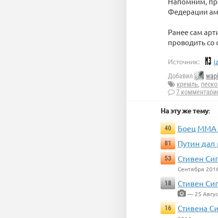
Напомним, пре
Федерации аме
Ранее сам арт
проводить со 
Источник:
i
Добавил
wap
кремль
,
песко
7 комментари
На эту же тему:
Боец ММА 
40
Путин дал 
81
Стивен Си
53
Сентября 201
Стивен Си
18
— 25 Авгус
Стивена Си
16