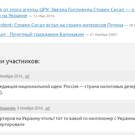
 от этого агенты ЦРУ: Звезда Голливуда Стивен Сигал — о т
 на Украине
— 12 Мая 2014
ndent: Стивен Сигал встал на стражу интересов Путина
— 28 
гал - Почетный гражданин Калмыкии
— 21 Ноября 2007
и участников:
3 Ноября 2016 ,
url
едакция национальной идеи: Россия — страна налоговых дезе
).
Фамилия
, 3 Ноября 2016 ,
url
ртиров на Украину чтоль? тот то какой то миллионер с Украин
ертировал»