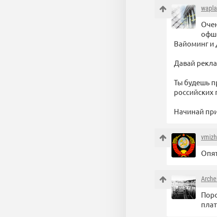
wapl
Очен
офшо
Вайоминг и 
Давай рекла
Ты будешь п
российских 
Начинай прив
vmizh
Опят
Arche
Поро
плат