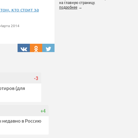
на главную страницу.
подробнее
→
ом, кто стоит за
Марта 2014
-3
ртиров (для
+4
ы недавно в Россию