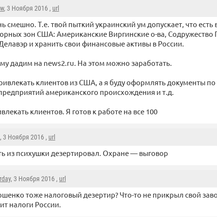
aw
, 3 Ноября 2016 ,
url
ь смешно. Т.е. твой пыткий украинский ум допускает, что есть 
рных зон США: Американские Виргинские о-ва, Содружество 
Делавэр и хранить свои финансовые активы в России.
му дадим на news2.ru. На этом можно заработать.
ривлекать клиентов из США, а я буду оформлять документы по
предприятий американского происхождения и т.д.
лекать клиентов. Я готов к работе на все 100
, 3 Ноября 2016 ,
url
ь из психушки дезертировал. Охране — выговор
rday
, 3 Ноября 2016 ,
url
шенко тоже налоговый дезертир? Что-то не прикрыл свой зав
ит налоги России.