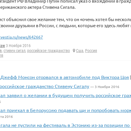
зидент РФ Владимир Путин пописал указ о вхождении в граж
риканского актера Cтивена Cигала.
ист объяснил свое желание тем, что он «очень хотел бы нескол
своими друзьями в России, с людьми, которые его здесь любят 
zvestia.ru/news/642667
law
3 Ноября 2016
в
,
стивен сигал
,
российское гражданство
Сша
,
Россия
ев
Джефф Монсон оторвался в автомобиле под Виктора Цоя
российское гражданство Стивену Сигалу
— 3 Ноября 2016
гал заявил о желании в будущем получить российское гра
6
гал приехал в Белоруссию подавать щи и попробовать мо
та 2016
гала не пустили на фестиваль в Эстонию из-за позиции п