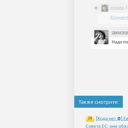
evenstar
, 
Коммент
свидетел
Надо по
Также смотрите:
[Хода нет ⛔] 
20
Совета ЕС: они обя