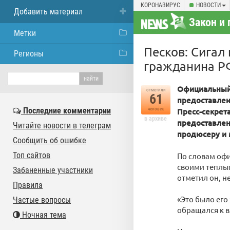
КОРОНАВИРУС
НОВОСТИ
Добавить материал
Закон и 
Метки
Песков: Сигал
Регионы
гражданина Р
Официальный 
отметили
61
предоставлен
Последние комментарии
человек
Пресс-секрет
в архиве
предоставлен
Читайте новости в телеграм
продюсеру и 
Сообщить об ошибке
Топ сайтов
По словам офи
своими теплым
Забаненные участники
отметил он, не
Правила
«Это было его
Частые вопросы
обращался к в
Ночная тема