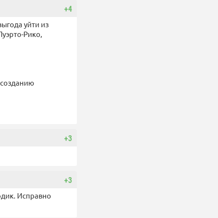
+4
выгода уйти из
Пуэрто-Рико,
 созданию
+3
+3
одик. Исправно