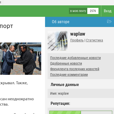
И
Вход
в мою ленту
2576
Об авторе
спорт
waplaw
Профиль
|
Статистика
Последние добавленные новости
Одобренные новости
Френдлента последних новостей
Последние комментарии
скрывал. Также,
Личные данные
Имя: waplaw
т сам неоднократно
Репутация:
ства.