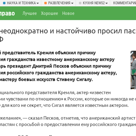
НАУКА И ТЕХНИКА
РАЗВЛЕЧЕНИЯ
КУХНЯ NEWS2
КОММЕНТАРИ
право
Лучшее
Хорошее
Новое
 неоднократно и настойчиво просил па
Ф
представитель Кремля объяснил причину
ия гражданства известному американскому актеру
арь президент Дмитрий Песков объяснил причину
ия российского гражданства американскому актеру,
мастеру боевых искусств Cтивену Cигалy.
циального представителя Кремля, актер «известен
и чувствами по отношению» к России, которые он никогда не 
 для кого не секрет, что Сигал является известным актером.
 желание», — сказал Песков, отметив, что американский артис
ластям с просьбой о предоставлении ему российского граждан