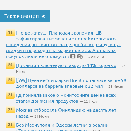
Также смотрите:
[Не до жиру...] Плановая экономия. ЦБ
19
зафиксировал изменение потребительского
поведения россиян: всё чаще дробят корзину, ищут
скидки и переходят на маркетплейсы. А от каких
покупок люди не откажутся?
— 3 Августа
7
ЦБ снизил ключевую ставку до 14% годовых
20
— 24
Июля
[$99] Цена нефти марки Brent поднялась выше 99
20
долларов за баррель впервые с 22 мая
— 23 Июля
ГД приняла закон о мониторинге цен на всех
21
этапах движения продуктов
— 22 Июля
Москва отбросила Финляндию на десять лет
22
назад
— 21 Июля
Без Мариуполя и Одессы летим в реалии
21
«Третьего мира», – укро-эксперт