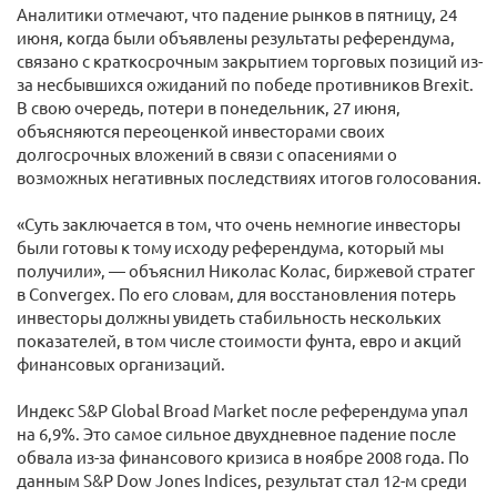
Аналитики отмечают, что падение рынков в пятницу, 24
июня, когда были объявлены результаты референдума,
связано с краткосрочным закрытием торговых позиций из-
за несбывшихся ожиданий по победе противников Brexit.
В свою очередь, потери в понедельник, 27 июня,
объясняются переоценкой инвесторами своих
долгосрочных вложений в связи с опасениями о
возможных негативных последствиях итогов голосования.
«Суть заключается в том, что очень немногие инвесторы
были готовы к тому исходу референдума, который мы
получили», — объяснил Николас Колас, биржевой стратег
в Convergex. По его словам, для восстановления потерь
инвесторы должны увидеть стабильность нескольких
показателей, в том числе стоимости фунта, евро и акций
финансовых организаций.
Индекс S&P Global Broad Market после референдума упал
на 6,9%. Это самое сильное двухдневное падение после
обвала из-за финансового кризиса в ноябре 2008 года. По
данным S&P Dow Jones Indices, результат стал 12-м среди