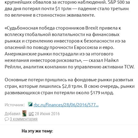
крупнейших обвалов за историю наблюдений. S&P 500 за
два дня потерял почти $1 трлн — падение стало третьим
по величине в стоимостном эквиваленте.
«Судьбоносная победа сторонников Brexit привела к
всплеску глобальной волатильности на финансовых
рынках и стремлению инвесторов к безопасности из-за
опасений по поводу прочности Евросоюза и евро.
Американские рынки пострадали из-за итогового
нежелания инвесторов рисковать», — сказал Майкл
Рейлли, аналитик компании по управлению активами TCW.
Основные потери пришлись на фондовые рынки развитых
стран, которые лишились $2,8 трлн. В свою очередь, рынки
развивающихся стран потеряли около $179 млрд.
Источник:
rbc.ru/finances/28/06/2016/577...
Добавил
ЦС
28 Июня 2016
3 комментария
На эту же тему: