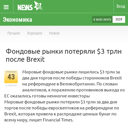
Вход
Экономика
в мою ленту
3039
Лучшее
Хорошее
Новое
Фондовые рынки потеряли $3 трлн
после Brexit
Мировые фондовые рынки лишились $3 трлн за
отметили
43
два дня торгов после победы сторонников Brexit
на референдуме в Великобритании. По словам
в архиве
аналитиков, к поражению противников выхода из
ЕС оказались готовы немногие инвесторы
Мировые фондовые рынки потеряли $3 трлн за два дня
торгов после победы евроскептиков на референдуме по ​
Brexit, которая привела к распродаже ценных бумаг по
всему миру, пишет Financial Times.