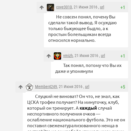
cove3010
, 21 Июня 2016 ,
url
+1
Не совсем понял, почему Вы
сделали такой вывод. Я осуждаю
только быкующее быдло, а к
простым болельщикам всегда
относился нормально.
vmizh
, 21 Июня 2016 ,
url
+1
Так понял, потому что Вы их
даже и упомянули
Member4249
, 21 Июня 2016 ,
url
+5
Слуцкий не виноват? Он что, не знал, как
ЦСКА трофеи получает? На минуточку, клуб,
который он тренирует. А
каждый
случай
неспортивного получения очков —
ослабление национального футбола. Это не он
поставил свеженатурализованного немца в