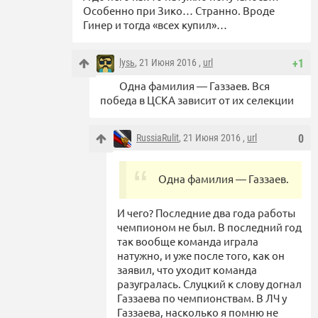
Особенно при Зико… Странно. Вроде
Гинер и тогда «всех купил»…
lysь
, 21 Июня 2016 ,
url
+1
Одна фамилия — Газзаев. Вся
победа в ЦСКА зависит от их селекции
RussiaRulit
, 21 Июня 2016 ,
url
0
Одна фамилия — Газзаев.
И чего? Последние два года работы
чемпионом не был. В последний год
так вообще команда играла
натужно, и уже после того, как он
заявил, что уходит команда
разугралась. Слуцкий к слову догнал
Газзаева по чемпионствам. В ЛЧ у
Газзаева, насколько я помню не