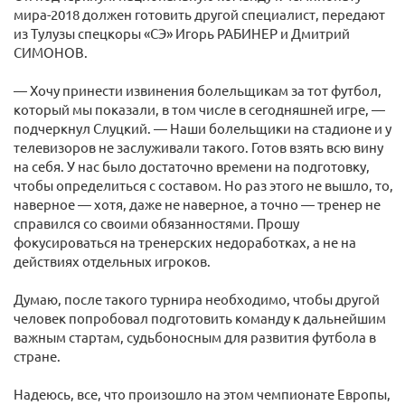
мира-2018 должен готовить другой специалист, передают
из Тулузы спецкоры «СЭ» Игорь РАБИНЕР и Дмитрий
СИМОНОВ.
— Хочу принести извинения болельщикам за тот футбол,
который мы показали, в том числе в сегодняшней игре, —
подчеркнул Слуцкий. — Наши болельщики на стадионе и у
телевизоров не заслуживали такого. Готов взять всю вину
на себя. У нас было достаточно времени на подготовку,
чтобы определиться с составом. Но раз этого не вышло, то,
наверное — хотя, даже не наверное, а точно — тренер не
справился со своими обязанностями. Прошу
фокусироваться на тренерских недоработках, а не на
действиях отдельных игроков.
Думаю, после такого турнира необходимо, чтобы другой
человек попробовал подготовить команду к дальнейшим
важным стартам, судьбоносным для развития футбола в
стране.
Надеюсь, все, что произошло на этом чемпионате Европы,