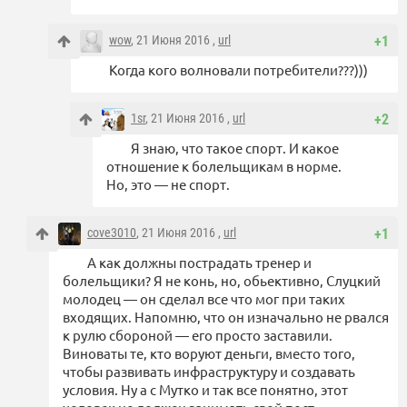
wow
, 21 Июня 2016 ,
url
+1
Когда кого волновали потребители???)))
1sr
, 21 Июня 2016 ,
url
+2
Я знаю, что такое спорт. И какое
отношение к болельщикам в норме.
Но, это — не спорт.
cove3010
, 21 Июня 2016 ,
url
+1
А как должны пострадать тренер и
болельщики? Я не конь, но, обьективно, Слуцкий
молодец — он сделал все что мог при таких
входящих. Напомню, что он изначально не рвался
к рулю сбороной — его просто заставили.
Виноваты те, кто воруют деньги, вместо того,
чтобы развивать инфраструктуру и создавать
условия. Ну а с Мутко и так все понятно, этот