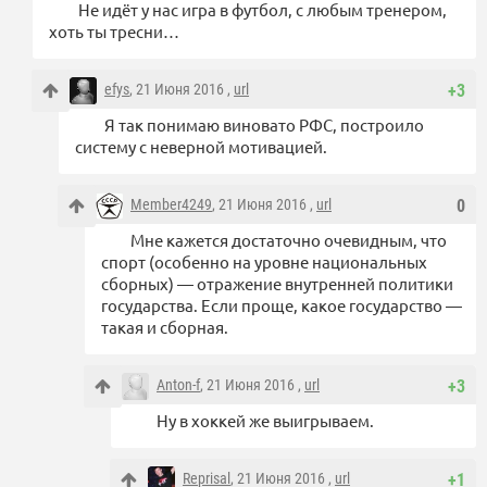
Не идёт у нас игра в футбол, с любым тренером,
хоть ты тресни…
efys
, 21 Июня 2016 ,
url
+3
Я так понимаю виновато РФС, построило
систему с неверной мотивацией.
Member4249
, 21 Июня 2016 ,
url
0
Мне кажется достаточно очевидным, что
спорт (особенно на уровне национальных
сборных) — отражение внутренней политики
государства. Если проще, какое государство —
такая и сборная.
Anton-f
, 21 Июня 2016 ,
url
+3
Ну в хоккей же выигрываем.
Reprisal
, 21 Июня 2016 ,
url
+1