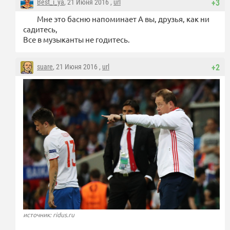
Best_i_ya
, 21 Июня 2016 ,
url
+3
Мне это басню напоминает А вы, друзья, как ни
садитесь,
Все в музыканты не годитесь.
suare
, 21 Июня 2016 ,
url
+2
источник: ridus.ru