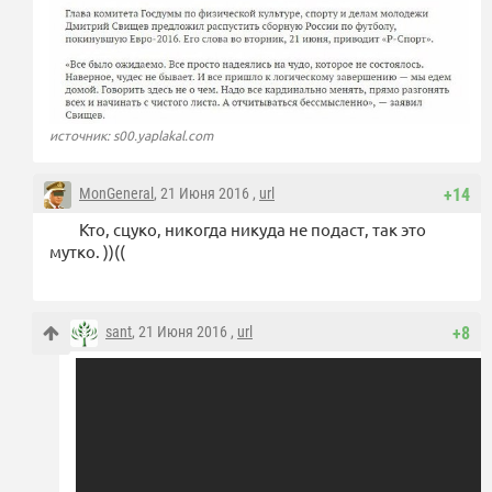
источник: s00.yaplakal.com
MonGeneral
, 21 Июня 2016 ,
url
+14
Кто, сцуко, никогда никуда не подаст, так это
мутко. ))((
sant
, 21 Июня 2016 ,
url
+8