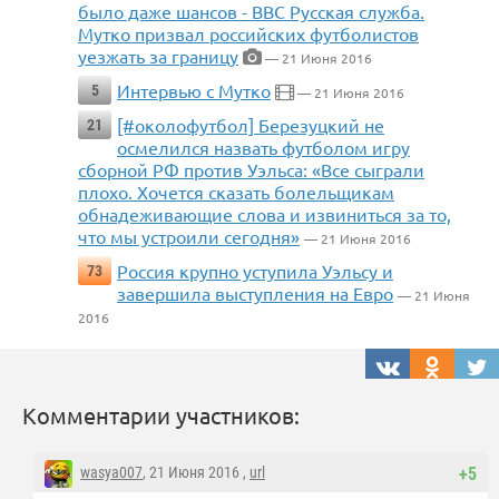
было даже шансов - BBC Русская служба.
Мутко призвал российских футболистов
уезжать за границу
— 21 Июня 2016
Интервью с Мутко
5
— 21 Июня 2016
[#околофутбол] Березуцкий не
21
осмелился назвать футболом игру
сборной РФ против Уэльса: «Все сыграли
плохо. Хочется сказать болельщикам
обнадеживающие слова и извиниться за то,
что мы устроили сегодня»
— 21 Июня 2016
Россия крупно уступила Уэльсу и
73
завершила выступления на Евро
— 21 Июня
2016
Комментарии участников:
wasya007
, 21 Июня 2016 ,
url
+5