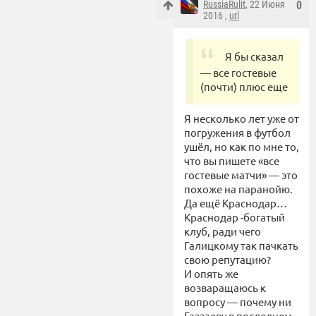
RussiaRulit
, 22 Июня
0
2016 ,
url
Я бы сказал
— все гостевые
(почти) плюс еще
Я несколько лет уже от
погружения в футбол
ушёл, но как по мне то,
что вы пишете «все
гостевые матчи» — это
похоже на паранойю.
Да ещё Краснодар…
Краснодар -богатый
клуб, ради чего
Галицкому так пачкать
свою репутацию?
И опять же
возваращаюсь к
вопросу — почему ни
Газзаеву в последнем