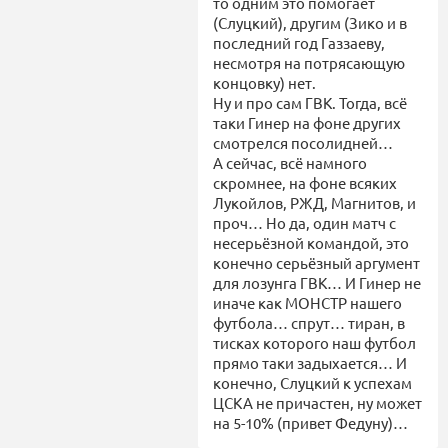
то одним это помогает
(Слуцкий), другим (Зико и в
последний год Газзаеву,
несмотря на потрясающую
концовку) нет.
Ну и про сам ГВК. Тогда, всё
таки Гинер на фоне других
смотрелся посолидней…
А сейчас, всё намного
скромнее, на фоне всяких
Лукойлов, РЖД, Магнитов, и
проч… Но да, один матч с
несерьёзной командой, это
конечно серьёзный аргумент
для лозунга ГВК… И Гинер не
иначе как МОНСТР нашего
футбола… спрут… тиран, в
тисках которого наш футбол
прямо таки задыхается… И
конечно, Слуцкий к успехам
ЦСКА не причастен, ну может
на 5-10% (привет Федуну)…