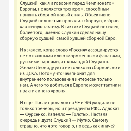
Слуцкий, как я и говорил перед Чемпионатом
Европы, не является тренером, способным
привить сборной новый стиль. Объективно
Слуцкий полностью провалил сборную, избрав
хаотичную тактику. В тактике Слуцкий не силен,
более того, именно Слуцкий сделал нашу
сборную худшей, самой худшей сборной Евро.
И я жалею, когда слово «Россия» ассоциируется
не с отважными или отмороженными фанатами,
русскими парнями, а с командой Слуцкого.
Желаю Леониду уйти не только из сборной, но и
из ЦСКА. Потому что чемпионат для
внутреннего пользования интересен только
нам. А чего-то добиться в Европе может тактик и
практик иного уровня.
И еще. После провалов на ЧЕ и ЧМ уходили не
только тренеры, но и президенты РФС. Адвокат
— Фурсенко. Капелло — Толстых. Настала
очередь и дуэта Слуцкий — Мутко. Самому
страшно, что я это говорю, но ведь как иначе?