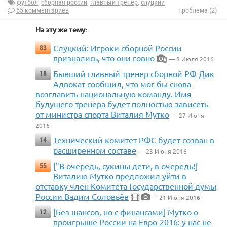
футбол
,
сборная россии
,
главный тренер
,
слуцкий
55 комментариев
проблема (2)
На эту же тему:
Слуцкий: Игроки сборной России
83
признались, что они говно
— 8 Июля 2016
6
Бывший главный тренер сборной РФ Дик
18
Адвокат сообщил, что мог бы снова
возглавить национальную команду. Имя
будущего тренера будет полностью зависеть
от министра спорта Виталия Мутко
— 27 Июня
2016
Технический комитет РФС будет созван в
14
расширенном составе
— 23 Июня 2016
["В очередь, сукины дети, в очередь!]
55
Виталию Мутко предложил уйти в
отставку член Комитета Государственной думы
России Вадим Соловьёв
— 21 Июня 2016
[Без шансов, но с финансами] Мутко о
12
проигрыше России на Евро-2016: у нас не