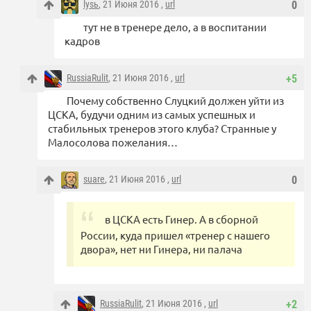
lysь
, 21 Июня 2016 ,
url
0
тут не в тренере дело, а в воспитании
кадров
RussiaRulit
, 21 Июня 2016 ,
url
+5
Почему собственно Слуцкий должен уйти из
ЦСКА, будучи одним из самых успешных и
стабильных тренеров этого клуба? Странные у
Малосолова пожелания…
suare
, 21 Июня 2016 ,
url
0
в ЦСКА есть Гинер. А в сборной
России, куда пришел «тренер с нашего
двора», нет ни Гинера, ни палача
RussiaRulit
, 21 Июня 2016 ,
url
+2