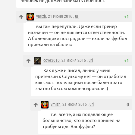
человек не должен занимать свой пост.
vmizh
, 21 Июня 2016 ,
url
+1
вы там перепутали. Даже если тренер
назначен — он не лишается ответственности.
А болельщики пострадали — ехали на футбол
приехали на «балет»
cove3010
, 21 Июня 2016 ,
url
+1
Как я уже и писал, лично у меня
претензий к Слуцкому нет — он отработал
как смог. Болельщики после балета зато
знатно боксом компенсировали :)
vmizh
, 21 Июня 2016 ,
url
0
т.е. все те, а их подавляющее
большинство, кто просто пришел на
трибуны для Вас фуфло?