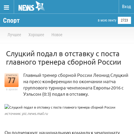
Вход
Спорт
в мою ленту
2723
Лучшее
Хорошее
Новое
Слуцкий подал в отставку с поста
главного тренера сборной России
Главный тренер сборной России Леонид Слуцкий
отметили
77
на пресс-конференции по окончании матча
группового турнира чемпионата Европы-2016 с
в архиве
Уэльсом (0:3) подал в отставку.
источник: pic.news.mail.ru
Он подчеркнул: национальную команду к чемпионату