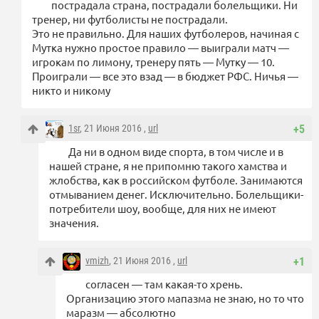
пострадала страна, пострадали болельщики. Ни
тренер, ни футболисты не пострадали.
Это не правильно. Для наших футболеров, начиная с
Мутка нужно простое правило — выиграли матч —
игрокам по лимону, тренеру пять — Мутку — 10.
Проиграли — все это взад — в бюджет РФС. Ничья —
никто и никому
1sr
, 21 Июня 2016 ,
url
+5
Да ни в одном виде спорта, в том числе и в
нашей стране, я не припомню такого хамства и
жлобства, как в российском футболе. Занимаются
отмыванием денег. Исключительно. Болельщики-
потребители шоу, вообще, для них не имеют
значения.
vmizh
, 21 Июня 2016 ,
url
+1
согласен — там какая-то хрень.
Организацию этого мапазма не знаю, но то что
маразм — абсолютно