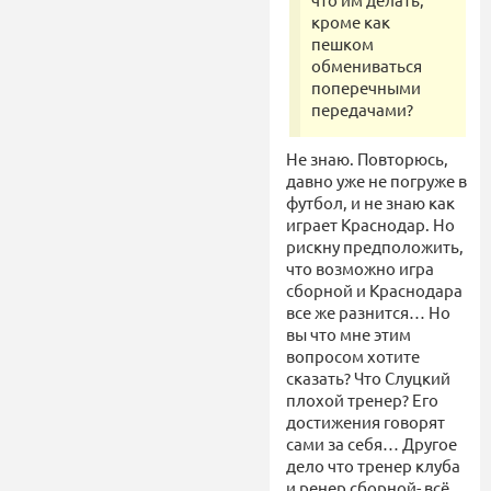
кроме как
пешком
обмениваться
поперечными
передачами?
Не знаю. Повторюсь,
давно уже не погруже в
футбол, и не знаю как
играет Краснодар. Но
рискну предположить,
что возможно игра
сборной и Краснодара
все же разнится… Но
вы что мне этим
вопросом хотите
сказать? Что Слуцкий
плохой тренер? Его
достижения говорят
сами за себя… Другое
дело что тренер клуба
и ренер сборной- всё