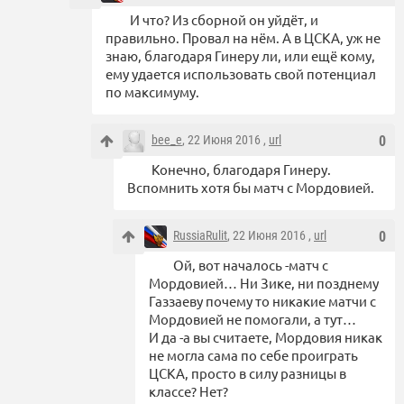
И что? Из сборной он уйдёт, и
правильно. Провал на нём. А в ЦСКА, уж не
знаю, благодаря Гинеру ли, или ещё кому,
ему удается использовать свой потенциал
по максимуму.
bee_e
, 22 Июня 2016 ,
url
0
Конечно, благодаря Гинеру.
Вспомнить хотя бы матч с Мордовией.
RussiaRulit
, 22 Июня 2016 ,
url
0
Ой, вот началось -матч с
Мордовией… Ни Зике, ни позднему
Газзаеву почему то никакие матчи с
Мордовией не помогали, а тут…
И да -а вы считаете, Мордовия никак
не могла сама по себе проиграть
ЦСКА, просто в силу разницы в
классе? Нет?