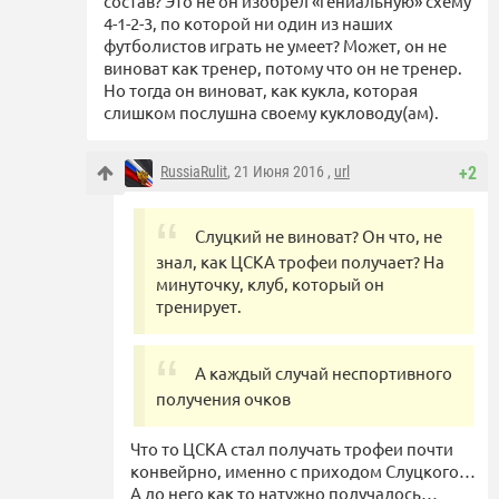
состав? Это не он изобрёл «гениальную» схему
4-1-2-3, по которой ни один из наших
футболистов играть не умеет? Может, он не
виноват как тренер, потому что он не тренер.
Но тогда он виноват, как кукла, которая
слишком послушна своему кукловоду(ам).
RussiaRulit
, 21 Июня 2016 ,
url
+2
Слуцкий не виноват? Он что, не
знал, как ЦСКА трофеи получает? На
минуточку, клуб, который он
тренирует.
А каждый случай неспортивного
получения очков
Что то ЦСКА стал получать трофеи почти
конвейрно, именно с приходом Слуцкого…
А до него как то натужно получалось…