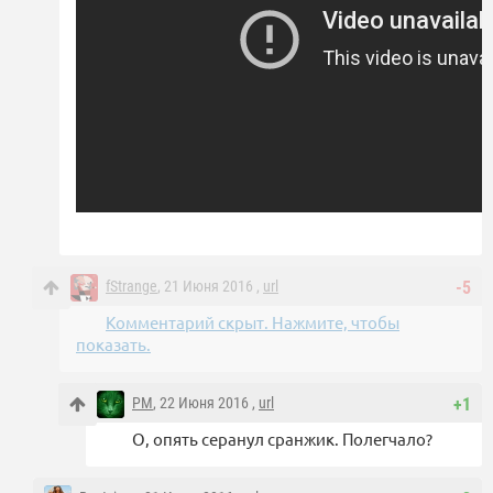
fStrange
, 21 Июня 2016 ,
url
-5
Комментарий скрыт. Нажмите, чтобы
показать.
PM
, 22 Июня 2016 ,
url
+1
О, опять серанул сранжик. Полегчало?