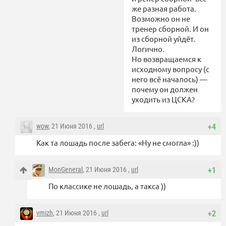
же разная работа.
Возможно он не
тренер сборной. И он
из сборной уйдёт.
Логично.
Но возвращаемся к
исходному вопросу (с
него всё началось) —
почему он должен
уходить из ЦСКА?
wow
, 21 Июня 2016 ,
url
+4
Как та лошадь после забега: «Ну не смогла» :))
MonGeneral
, 21 Июня 2016 ,
url
+1
По классике не лошадь, а такса ))
vmizh
, 21 Июня 2016 ,
url
+2