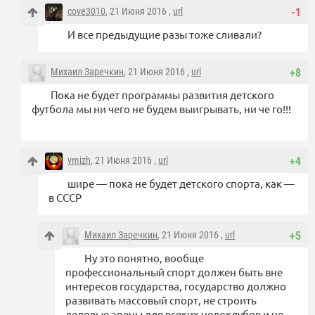
cove3010
, 21 Июня 2016 ,
url
-1
И все предыдущие разы тоже сливали?
Михаил Заречкин
, 21 Июня 2016 ,
url
+8
Пока не будет программы развития детского
футбола мы ни чего не будем выигрывать, ни че го!!!
vmizh
, 21 Июня 2016 ,
url
+4
шире — пока не будет детского спорта, как —
в СССР
Михаил Заречкин
, 21 Июня 2016 ,
url
+5
Ну это понятно, вообще
профессиональный спорт должен быть вне
интересов государства, государство должно
развивать массовый спорт, не строить
ледовые арены для всяких недоклубов и не