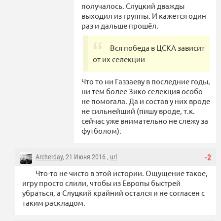
получалось. Слуцкий дважды
выходил из группы. И кажется один
раз и дальше прошёл.
Вся победа в ЦСКА зависит
от их селекции
Что то ни Газзаеву в последние годы,
ни тем более Зико селекция особо
не помогала. Да и состав у них вроде
не сильнейший (пишу вроде, т.к.
сейчас уже внимательно не слежу за
футболом).
Archerday
, 21 Июня 2016 ,
url
-2
Что-то не чисто в этой истории. Ощущение такое,
игру просто слили, чтобы из Европы быстрей
убраться, а Слуцкий крайний остался и не согласен с
таким раскладом.