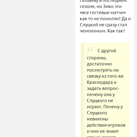
сезоне, ни Зико эти
«все гостевые матчи»
как то не помогли? Да и
Слуцкий не сразу стал
чемпионом. Как так?
С другой
стороны,
достаточно
посмотреть на
связку из того же
Краснодара и
задать вопрос-
почему она у
Слуцкого не
играет. Почему у
Слуцкого
невнятны
действия игроков
и они не знают
что им делать,