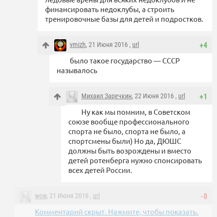
финансировать недоклубы, а строить
тренировочные базы для детей и подростков.
vmizh
, 21 Июня 2016 ,
url
+4
было такое государство — СССР
называлось
Михаил Заречкин
, 22 Июня 2016 ,
url
+1
Ну как мы помним, в Советском
союзе вообще профессионального
спорта не было, спорта не было, а
спортсмены были) Но да, ДЮШС
должны быть возрождены и вместо
детей ротенберга нужно спонсировать
всех детей России.
wow
, 21 Июня 2016 ,
url
-8
Комментарий скрыт. Нажмите, чтобы показать.