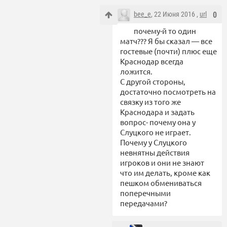
bee_e
, 22 Июня 2016 ,
url
0
почему-й то один
матч??? Я бы сказал — все
гостевые (почти) плюс еще
Краснодар всегда
ложится.
С другой стороны,
достаточно посмотреть на
связку из того же
Краснодара и задать
вопрос- почему она у
Слуцкого не играет.
Почему у Слуцкого
невнятны действия
игроков и они не знают
что им делать, кроме как
пешком обмениваться
поперечными
передачами?