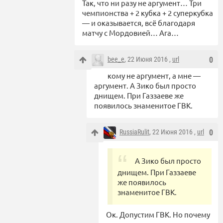
Так, что ни разу не аргумент… Три
чемпионства + 2 кубка + 2 суперкубка
— и оказывается, всё благодаря
матчу с Мордовией… Ага…
bee_e
, 22 Июня 2016 ,
url
0
кому не аргумент, а мне —
аргумент. А Зико был просто
днищем. При Газзаеве же
появилось знаменитое ГВК.
RussiaRulit
, 22 Июня 2016 ,
url
0
А Зико был просто
днищем. При Газзаеве
же появилось
знаменитое ГВК.
Ок. Допустим ГВК. Но почему