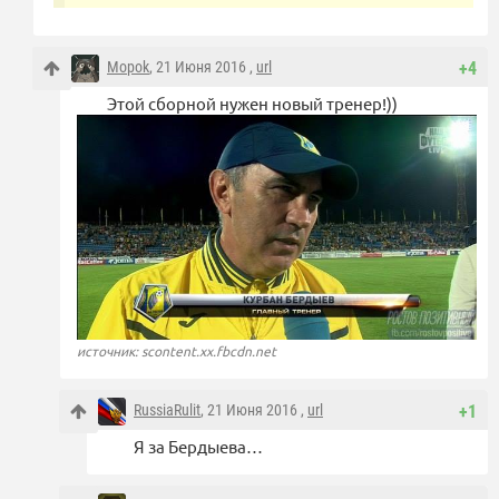
Mopok
, 21 Июня 2016 ,
url
+4
Этой сборной нужен новый тренер!))
источник: scontent.xx.fbcdn.net
RussiaRulit
, 21 Июня 2016 ,
url
+1
Я за Бердыева…