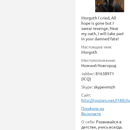
Morgoth I cried, All
hope is gone but I
swear revenge, Hear
my oath, I will take part
in your damned fate!
Настоящее имя:
Morgoth
Местоположение:
Нижний Новгород
Jabber:
81638971
(ICQ)
Skype:
skypevmizh
Сайт:
http://russiaru.net/i180ch
Профиль на
Вконтакте
О себе:
Развивайся в
детстве, учись всегда.