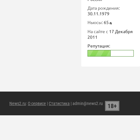
Дата рождения:
30.11.1979
Ньюсы:
65
На сайте с
17 Декабря
2011
Репутация:
News2.ru
:
О сервисе
|
Статистика
| admin@news2.ru
18+