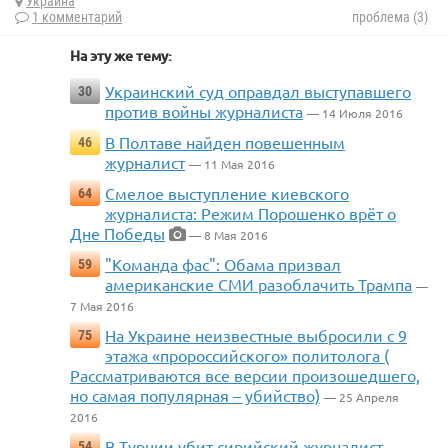
Украина
1 комментарий
проблема (3)
На эту же тему:
Украинский суд оправдал выступавшего
30
против войны журналиста
— 14 Июля 2016
В Полтаве найден повешенным
46
журналист
— 11 Мая 2016
Смелое выступление киевского
64
журналиста: Режим Порошенко врёт о
Дне Победы
— 8 Мая 2016
"Команда фас": Обама призвал
59
американские СМИ разоблачить Трампа
—
7 Мая 2016
На Украине неизвестные выбросили с 9
75
этажа «пророссийского» политолога (
Рассматриваются все версии произошедшего,
но самая популярная – убийство)
— 25 Апреля
2016
В Турции убит сирийский журналист,
54