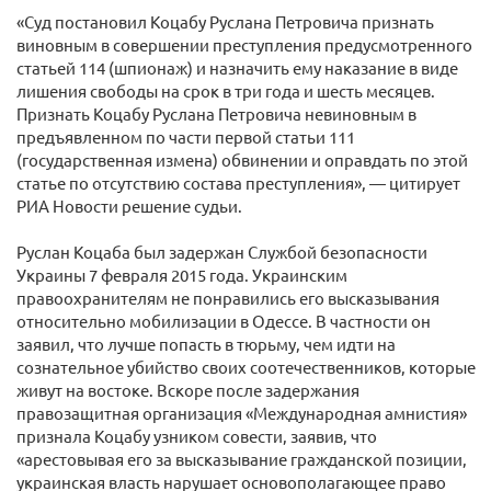
«Суд постановил Коцабу Руслана Петровича признать
виновным в совершении преступления предусмотренного
статьей 114 (шпионаж) и назначить ему наказание в виде
лишения свободы на срок в три года и шесть месяцев.
Признать Коцабу Руслана Петровича невиновным в
предъявленном по части первой статьи 111
(государственная измена) обвинении и оправдать по этой
статье по отсутствию состава преступления», — цитирует
РИА Новости решение судьи.
Руслан Коцаба был задержан Службой безопасности
Украины 7 февраля 2015 года. Украинским
правоохранителям не понравились его высказывания
относительно мобилизации в Одессе. В частности он
заявил, что лучше попасть в тюрьму, чем идти на
сознательное убийство своих соотечественников, которые
живут на востоке. Вскоре после задержания
правозащитная организация «Международная амнистия»
признала Коцабу узником совести, заявив, что
«арестовывая его за высказывание гражданской позиции,
украинская власть нарушает основополагающее право