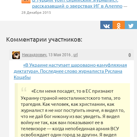
рассказавший о зверствах ИГ в Алеппо
—
28 Декабря 2015
Комментарии участников:
Никандрович
, 13 Мая 2016 ,
url
0
«В Украине наступает шароварно-камуфляжная
диктатура». Последнее слово журналиста Руслана
Коцабы
«Если меня посадят, то в ЕС признают
Украину страной неосталинистского типа, это
трагедия. Как человек, как христианин, как
журналист я не мог поступить иначе, я видел то,
что не дай бог никому из вас увидеть. Я видел
войну не так, как вам показывают ее в
телевизоре — когда непобедимая армия ВСУ
освобождает один город за другим. Я видел