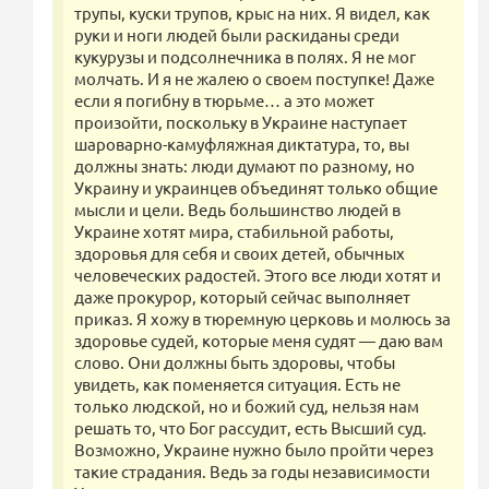
трупы, куски трупов, крыс на них. Я видел, как
руки и ноги людей были раскиданы среди
кукурузы и подсолнечника в полях. Я не мог
молчать. И я не жалею о своем поступке! Даже
если я погибну в тюрьме… а это может
произойти, поскольку в Украине наступает
шароварно-камуфляжная диктатура, то, вы
должны знать: люди думают по разному, но
Украину и украинцев объединят только общие
мысли и цели. Ведь большинство людей в
Украине хотят мира, стабильной работы,
здоровья для себя и своих детей, обычных
человеческих радостей. Этого все люди хотят и
даже прокурор, который сейчас выполняет
приказ. Я хожу в тюремную церковь и молюсь за
здоровье судей, которые меня судят — даю вам
слово. Они должны быть здоровы, чтобы
увидеть, как поменяется ситуация. Есть не
только людской, но и божий суд, нельзя нам
решать то, что Бог рассудит, есть Высший суд.
Возможно, Украине нужно было пройти через
такие страдания. Ведь за годы независимости