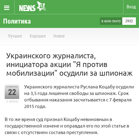
Вход
Политика
в мою ленту
2932
Лучшее
Хорошее
Новое
Украинского журналиста,
инициатора акции "Я против
мобилизации" осудили за шпионаж
Украинского журналиста Руслана Коцабу осудили
отметили
22
на 3,5 года лишения свободы за шпионаж. Срок
отбывания наказания засчитывается с 7 февраля
в архиве
2015 года.
В то же время суд признал Коцабу невиновным в
государственной измене и оправдал его по этой статье в
связи с отсутствием состава преступления.