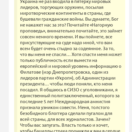
Украина не раз входила в пятерку мировых
лидеров, торгующих оружием, посылая
миротворческие контингенты в страны, где
бушевали гражданские войны. Вы думаете, Бог
не накажет нас за это? Почитайте «Нагорную
проповедь», внимательно почитайте, это займет
совсем немного времени. И вы поймете, все
присутствующие на суде надо мной, что вам
всем будет очень стыдно за содеянное. За то,
что вы меня не спасли… Хотя спасти меня может
только публичность если вынести на
европейский и мировой уровень информацию о
Филатове (мэр Днепропетровска, один из
лидеров партии «Укроп»), об Администрации
президента… чтобы люди поняли, кто меня
посадил. Я общаюсь в СИЗО с уголовниками, я
единственный политзаключенный, которого за
последние 5 лет Международная амнистия
признала узником совести. Меня, толстого
безобидного блоггера сделали пугалом для
всей страны, для всех журналистов. Зачем?
Чтобы вас запугать. Власть только и хочет,
чтобы бациллы страха проникли к вам в сердце,