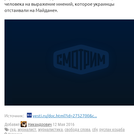
человека на выражение мнений, которое украинцы
отстаивали на Майдане».
Источник:
vesti.ru/doc.html?id=2752700&c...
Добавил
Никандрович
12 Мая 2016
суд
,
журналист
,
журналистика
,
свобода слова
,
сбу
,
руслан коцаба