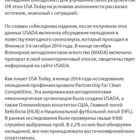
Об этом USA Today на условиях анонимности рассказал
источник, знакомый с ситуацией.
По словам собеседника издания, после получения этих
данных USADA включила обсуждение мельдония в
повестку ежегодного симпозиума, который проходил в
Финиксе 3-6 октября 2014 года. В конце октября
Всемирное антидопинговое агентство (WADA) включило
препарат в свой мониторинговый список, свидетельствует
информация на сайте USADA.
Как пишет USA Today, в конце 2014 года исследование
мельдония профинансировала Partnership for Clean
Competition. Эта американская антидопинговая
некоммерческая организация была создана USADA, а
также Олимпийским комитетом США, Главной лигой
бейсбола (MLB) и Национальной футбольной лигой (NFL).
В рамках исследования были проверены свыше 8300
случайно выбранных проб. В 2,2% из них был обнаружен
мельдоний, все они принадлежали восточноевропейским
спортсменам.