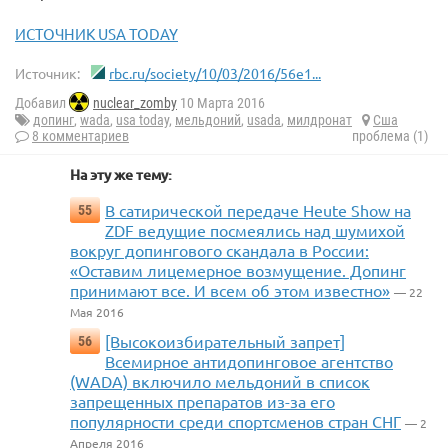
ИСТОЧНИК USA TODAY
Источник:
rbc.ru/society/10/03/2016/56e1...
Добавил
nuclear_zomby
10 Марта 2016
допинг
,
wada
,
usa today
,
мельдоний
,
usada
,
милдронат
Сша
8 комментариев
проблема (1)
На эту же тему:
В сатирической передаче Heute Show на
55
ZDF ведущие посмеялись над шумихой
вокруг допингового скандала в России:
«Оставим лицемерное возмущение. Допинг
принимают все. И всем об этом известно»
— 22
Мая 2016
[Высокоизбирательный запрет]
56
Всемирное антидопинговое агентство
(WADA) включило мельдоний в список
запрещенных препаратов из-за его
популярности среди спортсменов стран СНГ
— 2
Апреля 2016