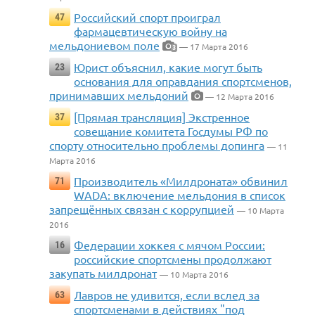
Российский спорт проиграл
47
фармацевтическую войну на
мельдониевом поле
— 17 Марта 2016
3
Юрист объяснил, какие могут быть
23
основания для оправдания спортсменов,
принимавших мельдоний
— 12 Марта 2016
[Прямая трансляция] Экстренное
37
совещание комитета Госдумы РФ по
спорту относительно проблемы допинга
— 11
Марта 2016
Производитель «Милдроната» обвинил
71
WADA: включение мельдония в список
запрещённых связан с коррупцией
— 10 Марта
2016
Федерации хоккея с мячом России:
16
российские спортсмены продолжают
закупать милдронат
— 10 Марта 2016
Лавров не удивится, если вслед за
63
спортсменами в действиях "под