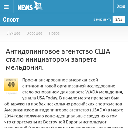
Вход
Спорт
в мою ленту
2723
Лучшее
Хорошее
Новое
Антидопинговое агентство США
стало инициатором запрета
мельдония.
Профинансированное американской
отметили
49
антидопинговой организацией исследование
стало основанием для запрета WADA мельдония,
в архиве
узнала USA Today. В начале марта препарат был
обнаружен в пробах нескольких российских спортсменов
Американское антидопинговое агентство (USADA) в марте
2014 года получило конфиденциальные сведения о том,
что спортсмены из Восточной Европы используют
мельдоний (милдронат) для улучшения своих результатов.