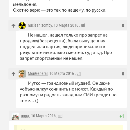
мельдония.
Охотно верю — это так по нашему, по русски.
nuclear_zomby
, 10 Марта 2016 ,
url
0
Не нашел, нашел только про запрет на
продажу(без рецепта), была выпущенная
поддельная партия, люди принимали и в
результате несколько смертей. суд и т.д. Про
запрет спортсменам не нашел.
MonGeneral
, 10 Марта 2016 ,
url
0
Мутко — грандиозный мудаеб. Он даже
«объяснялку» сочинить не может. Каждый по
разному на радость западным СМИ трендит по
теме… ((
норд
, 10 Марта 2016 ,
url
+1