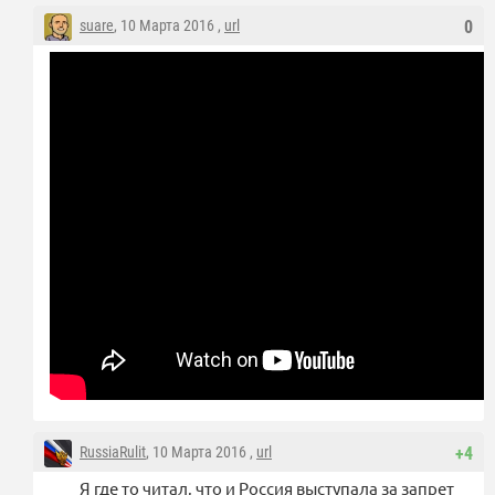
suare
, 10 Марта 2016 ,
url
0
RussiaRulit
, 10 Марта 2016 ,
url
+4
Я где то читал, что и Россия выступала за запрет