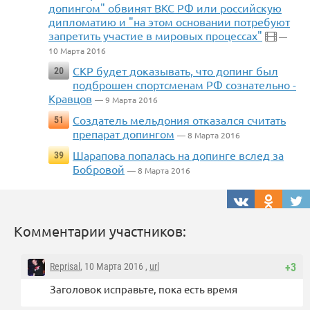
допингом" обвинят ВКС РФ или российскую
дипломатию и "на этом основании потребуют
запретить участие в мировых процессах"
—
10 Марта 2016
СКР будет доказывать, что допинг был
20
подброшен спортсменам РФ сознательно -
Кравцов
— 9 Марта 2016
Создатель мельдония отказался считать
51
препарат допингом
— 8 Марта 2016
Шарапова попалась на допинге вслед за
39
Бобровой
— 8 Марта 2016
Комментарии участников:
Reprisal
, 10 Марта 2016 ,
url
+3
Заголовок исправьте, пока есть время