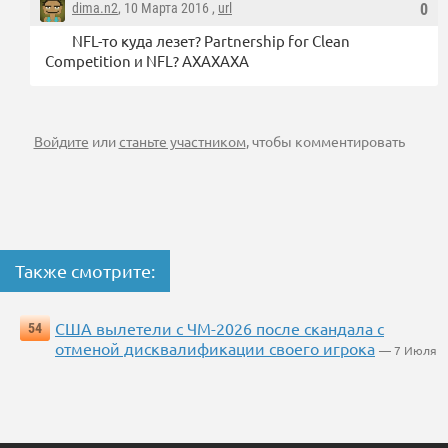
dima.n2
, 10 Марта 2016 ,
url
0
NFL-то куда лезет? Partnership for Clean
Competition и NFL? АХАХАХА
Войдите
или
станьте участником
, чтобы комментировать
Также смотрите:
США вылетели с ЧМ-2026 после скандала с
54
отменой дисквалификации своего игрока
— 7 Июля