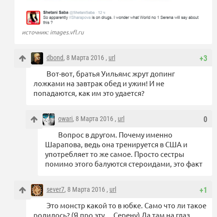
источник: images.vfl.ru
dbond
, 8 Марта 2016 ,
url
+3
Вот-вот, братья Уильямс жрут допинг
ложками на завтрак обед и ужин! И не
попадаются, как им это удается?
owari
, 8 Марта 2016 ,
url
0
Вопрос в другом. Почему именно
Шарапова, ведь она тренируется в США и
употребляет то же самое. Просто сестры
помимо этого балуются стероидами, это факт
sever7
, 8 Марта 2016 ,
url
+1
Это монстр какой то в юбке. Само что ли такое
родилось? (Я про эту… Серену) Да там на глаз