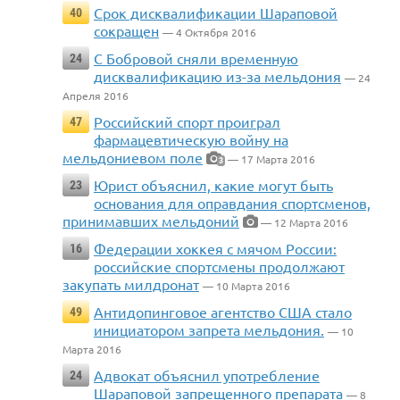
Срок дисквалификации Шараповой
40
сокращен
— 4 Октября 2016
С Бобровой сняли временную
24
дисквалификацию из-за мельдония
— 24
Апреля 2016
Российский спорт проиграл
47
фармацевтическую войну на
мельдониевом поле
— 17 Марта 2016
3
Юрист объяснил, какие могут быть
23
основания для оправдания спортсменов,
принимавших мельдоний
— 12 Марта 2016
Федерации хоккея с мячом России:
16
российские спортсмены продолжают
закупать милдронат
— 10 Марта 2016
Антидопинговое агентство США стало
49
инициатором запрета мельдония.
— 10
Марта 2016
Адвокат объяснил употребление
24
Шараповой запрещенного препарата
— 8