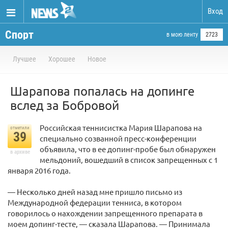
Вход
Спорт
в мою ленту
2723
Лучшее
Хорошее
Новое
Шарапова попалась на допинге
вслед за Бобровой
Российская теннисистка Мария Шарапова на
отметили
39
специально созванной пресс-конференции
объявила, что в ее допинг-пробе был обнаружен
в архиве
мельдоний, вошедший в список запрещенных с 1
января 2016 года.
— Несколько дней назад мне пришло письмо из
Международной федерации тенниса, в котором
говорилось о нахождении запрещенного препарата в
моем допинг-тесте, — сказала Шарапова. — Принимала