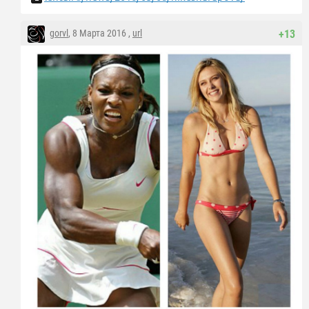
gorvl
, 8 Марта 2016 ,
url
+13