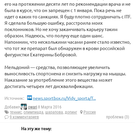
его на протяжении десяти лет по рекомендации врача и не
была в курсе, что он запрещен с 1 января. Пока речь не
идет о каких-то санкциях. Я буду плотно сотрудничать с ITF.
Я сделала большую ошибку, расстроила моих
поклонников. Но не хочу заканчивать карьеру таким
образом. Надеюсь, что получу еще один шанс.
Напомним, что несколькими часами ранее стало известно,
что тот же препарат был обнаружен в крови российской
фигуристки Екатерины Бобровой.
Мельдоний — средства, позволяющее увеличить
выносливость спортсмена и снизить нагрузку на мышцы.
Наказание за употребление этого вещества может
достигать четырех лет дисквалификации.
Источник:
news.sportbox.ru/Vidy_sporta/T...
Добавил
owari
8 Марта 2016
теннис
,
олимпиада
,
шарапова
,
допинг
Россия
9 комментариев
проблема (3)
На эту же тему: