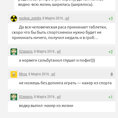
видно -всю жизнь ширялась (ширялось).
nuclear_zomby
, 8 Марта 2016 ,
url
+3
Да вся человеческая раса принимает таблетки,
скоро что бы быть спортсменом нужно будет не
принимать ничего, получил медаль и в гроб…
02sparco
, 8 Марта 2016 ,
url
+2
а норвеги сальбутамол глушат и пофиг)))
lifeos
, 8 Марта 2016 ,
url
0
не можешь без допинга играть — нахер из спорта
02sparco
, 8 Марта 2016 ,
url
+1
водку выпил -нахер из жизни