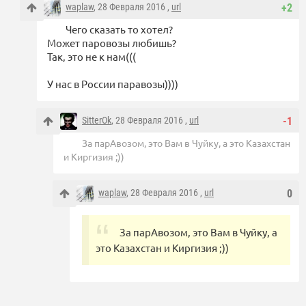
waplaw
, 28 Февраля 2016 ,
url
+2
Чего сказать то хотел?
Может паровозы любишь?
Так, это не к нам(((
У нас в России паравозы))))
SitterOk
, 28 Февраля 2016 ,
url
-1
За парАвозом, это Вам в Чуйку, а это Казахстан
и Киргизия ;))
waplaw
, 28 Февраля 2016 ,
url
0
За парАвозом, это Вам в Чуйку, а
это Казахстан и Киргизия ;))