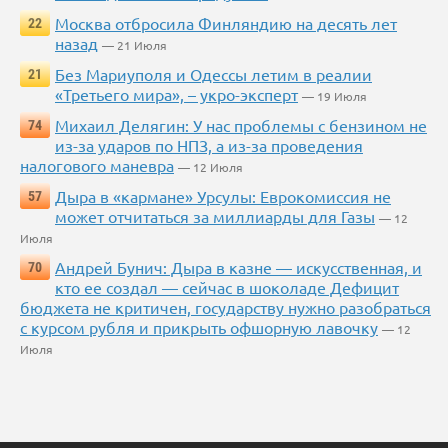
Москва отбросила Финляндию на десять лет
22
назад
— 21 Июля
Без Мариуполя и Одессы летим в реалии
21
«Третьего мира», – укро-эксперт
— 19 Июля
Михаил Делягин: У нас проблемы с бензином не
74
из-за ударов по НПЗ, а из-за проведения
налогового маневра
— 12 Июля
Дыра в «кармане» Урсулы: Еврокомиссия не
57
может отчитаться за миллиарды для Газы
— 12
Июля
Андрей Бунич: Дыра в казне — искусственная, и
70
кто ее создал — сейчас в шоколаде Дефицит
бюджета не критичен, государству нужно разобраться
с курсом рубля и прикрыть офшорную лавочку
— 12
Июля