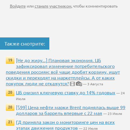
Войдите
или
станьте участником
, чтобы комментировать
Также смотрите:
[Не до жиру...] Плановая экономия. ЦБ
19
зафиксировал изменение потребительского
поведения россиян: всё чаще дробят корзину, ищут
скидки и переходят на маркетплейсы. А от каких
покупок люди не откажутся?
— 3 Августа
7
ЦБ снизил ключевую ставку до 14% годовых
20
— 24
Июля
[$99] Цена нефти марки Brent поднялась выше 99
20
долларов за баррель впервые с 22 мая
— 23 Июля
ГД приняла закон о мониторинге цен на всех
21
этапах движения продуктов
— 22 Июля