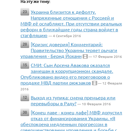
На эту же тему:
Украина близится к дефолту.
23
Напряженные отношения с Россией и
МВФ её ослабляют. При отсутствии реальных
реформ в ближайшие годы страна войдет в
стагфляцию
— 4 Сентября 2016
[Кризис доверия] Комментарий:
20
Правительство Украины теряет рычаги
управления - Бернд Йоханн
— 17 Февраля 2016
СМИ: Сын Арсена Авакова оказался
15
замешан в коррупционном скандале.
Опубликовано видео его переговоров о
продаже МВД партии рюкзаков
— 12 Февраля
2016
Выход из тупика: смена премьера или
12
перевыборы в Раду?
— 10 Февраля 2016
[Конец лаве - конец лафе] МВФ допустил
30
отказ от финансирования Украины. «Я
обеспокоена медленным прогрессом в
совершенствовании управления и борьбе с