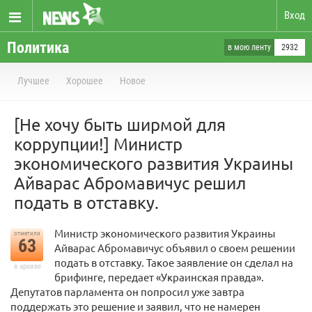
Вход
Политика
в мою ленту
2932
Лучшее
Хорошее
Новое
[Не хочу быть ширмой для
коррупции!] Министр
экономического развития Украины
Айварас Абромавичус решил
подать в отставку.
Министр экономического развития Украины
отметили
63
Айварас Абромавичус объявил о своем решении
подать в отставку. Такое заявление он сделал на
в архиве
брифинге, передает «Украинская правда».
Депутатов парламента он попросил уже завтра
поддержать это решение и заявил, что не намерен