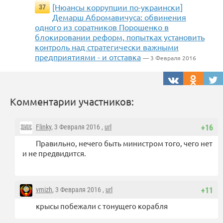
[Нюансы коррупции по-украински]
37
Демарш Абромавичуса: обвинения
одного из соратников Порошенко в
блокировании реформ, попытках установить
контроль над стратегически важными
предприятиями - и отставка
— 3 Февраля 2016
Комментарии участников:
Flinky
, 3 Февраля 2016 ,
url
+16
Правильно, нечего быть министром того, чего нет
и не предвидится.
vmizh
, 3 Февраля 2016 ,
url
+11
крысы побежали с тонущего корабля