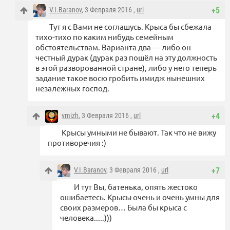
V.I.Baranov
, 3 Февраля 2016 ,
url
+5
Тут я с Вами не соглашусь. Крыса бы сбежала
тихо-тихо по каким нибудь семейным
обстоятельствам. Варианта два — либо он
честный дурак (дурак раз пошёл на эту должность
в этой разворованной стране), либо у него теперь
задание такое восю гробить имидж нынешних
незалежных господ.
vmizh
, 3 Февраля 2016 ,
url
+4
Крысы умными не бывают. Так что не вижу
противоречия :)
V.I.Baranov
, 3 Февраля 2016 ,
url
+7
И тут Вы, батенька, опять жестоко
ошибаетесь. Крысы очень и очень умны для
своих размеров… Была бы крыса с
человека.....)))