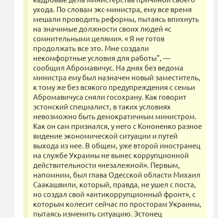
ухода. По словам экс-министра, ему все время
мешали проводить реформы, пытаясь впихнуть
на значимые должности своих людей «с
сомнительными целями». « Я не готов
продолжать все это. Мне создали
некомфортные условия для работы", —
сообщил Абромавичус. На днях без ведома
министра ему был назначен новый заместитель,
к тому же без всякого предупреждения с семьи
Абромавичуса сняли госохрану. Как говорит
эстонский специалист, в таких условиях
невозможно быть демократичным министром.
Как он сам признался, у него с Кононенко разное
видение экономической ситуации и путей
выхода из нее. В общем, уже второй иностранец
на службе Украины не вынес коррупционной
действительности «незалежной». Первым,
напомним, был глава Одесской области Михаил
Саакашвили, который, правда, не ушел с поста,
но создал свой «антикоррупционный фронт», с
которым колесит сейчас по просторам Украины,
пытаясь изменить ситуацию. Эстонец