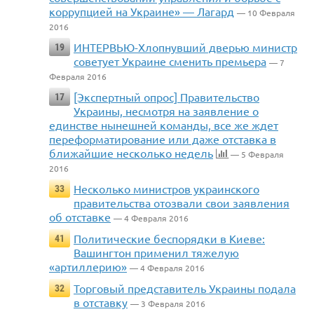
коррупцией на Украине» — Лагард
— 10 Февраля
2016
ИНТЕРВЬЮ-Хлопнувший дверью министр
19
советует Украине сменить премьера
— 7
Февраля 2016
[Экспертный опрос] Правительство
17
Украины, несмотря на заявление о
единстве нынешней команды, все же ждет
переформатирование или даже отставка в
ближайшие несколько недель
— 5 Февраля
2016
Несколько министров украинского
33
правительства отозвали свои заявления
об отставке
— 4 Февраля 2016
Политические беспорядки в Киеве:
41
Вашингтон применил тяжелую
«артиллерию»
— 4 Февраля 2016
Торговый представитель Украины подала
32
в отставку
— 3 Февраля 2016