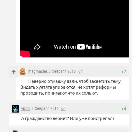
magmaster
, 3 Февраля 2016 ,
url
+7
Наверно отмашку дали, чтоб засветить тему.
Видать хунтята упираются, не хотят реформы
проводить, понимают что их сольют.
vizitn
, 3 Февраля 2016 ,
url
+4
А гражданство вернет? Или уже поистрепал?