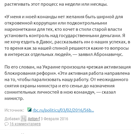
растягивать этот процесс на недели или месяцы.
«У меня и моей команды нет желания быть ширмой для
откровенной коррупции или подконтрольными
марионетками для тех, кто хочет в стили старой власти
установить контроль над государственными деньгами. Я
не хочу ездить в Давос, рассказывать им о наших успехах, в
то время как за нашей спиной решаются какие-то вопросы
в интересах отдельных людей», — заявил Абромавичус.
По его словам, на Украине произошла «резкая активизация
блокирования реформ». «Эти активная работа направлена
на то, чтобы парализовать нашу работу. От неожиданного
снятия охраны министра и его семьи до назначения
сомнительных личностей в мою команду», — сказал
министр.
Источник:
rbc.ru/politics/03/02/2016/56b...
Добавил
Anton-f
3 Февраля 2016
16 комментариев