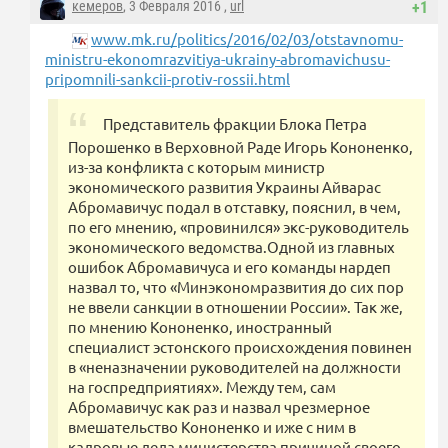
кемеров
, 3 Февраля 2016 ,
url
+1
www.mk.ru/politics/2016/02/03/otstavnomu-
ministru-ekonomrazvitiya-ukrainy-abromavichusu-
pripomnili-sankcii-protiv-rossii.html
Представитель фракции Блока Петра
Порошенко в Верховной Раде Игорь Кононенко,
из-за конфликта с которым министр
экономического развития Украины Айварас
Абромавичус подал в отставку, пояснил, в чем,
по его мнению, «провинился» экс-руководитель
экономического ведомства.Одной из главных
ошибок Абромавичуса и его команды нардеп
назвал то, что «Минэкономразвития до сих пор
не ввели санкции в отношении России». Так же,
по мнению Кононенко, иностранный
специалист эстонского происхождения повинен
в «неназначении руководителей на должности
на госпредприятиях». Между тем, сам
Абромавичус как раз и назвал чрезмерное
вмешательство Кононенко и иже с ним в
кадровые дела министерства причиной своего