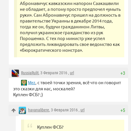
Абромавичус кавказским напором Саакашвили
не обладает, а потому просто предпочел «умыть
руки». Сам Абромавичус пришел на должность в
правительстве Украины в декабре 2014 года,
тогда же он, будучи гражданином Литвы,
получил украинское гражданство из рук
Порошенко. С тех пор министр уже успел
предложить ликвидировать свое ведомство как
«бюрократического монстра».
RussiaRulit
, 3 Февраля 2016 ,
url
+3
, с твоей точки зрения, всё что он говорит
Mez
это сказки для нас, москалей?
Куплен ФСБ? ;)
havanalibere
, 3 Февраля 2016 ,
url
+5
Куплен ФСБ?