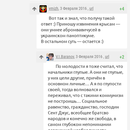
vmizh
, 3 Февраля 2016 ,
url
+4
Вот так и знал, что получу такой
ответ :) Приношу извинения крысам —
они умнее абромвавичусей в
украинском паноптикуме.
В остальном суть — остается :)
V.I.Baranov
, 3 Февраля 2016 ,
url
+2
По молодости я тоже считал, что
начальники глупые. А они не глупые,
у них цели другие, причём в
основном личные… А я по глупости
своей, тогда волновался и
переживал, что с такими коммунизм
не построишь… Социальное
равенство, гражданство, господин
Сент Джус, всеобщее братсво
народов и конечно же свобода, в
самом глубоком непонимании
осознанной необходимости…